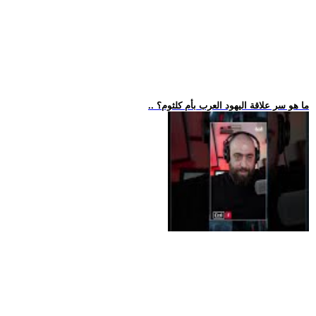
.. ما هو سر علاقة اليهود العرب بأم كلثوم؟