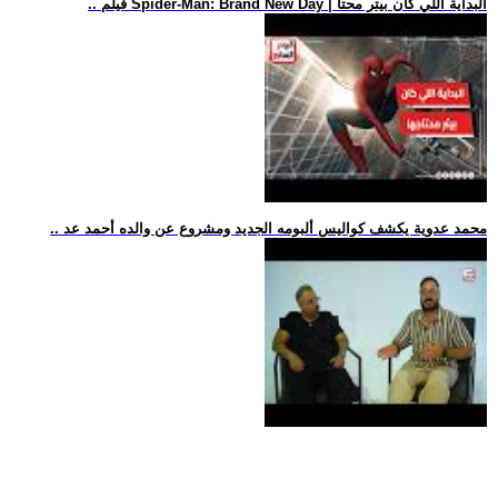
.. فيلم Spider-Man: Brand New Day | البداية اللي كان بيتر محتا
.. محمد عدوية يكشف كواليس ألبومه الجديد ومشروع عن والده أحمد عد