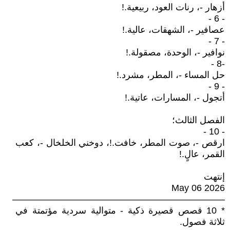
أزهار -، رنات العود، ربيعية.!
- 6 -
عصافير -، الشهقات، عالية.!
- 7 -
نوافير -، الوحدة، مصقولة.!
-8 -
حل المساء -، المطر، مشرد.!
- 9 -
أتجول -، المسارات، عاتية.!
الفصل الثالث؛
- 10 -
ارقص -، صوت المطر، خافت.!، دوخني الخلخال -، كعب
القمر، عالٍ.!
إنتهت
May 06 2026
———————————————————————
* 10 قصص قصيرة ذكية - متوالية سردية مؤتمتة في
ثلاثة فصول.