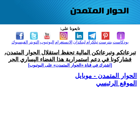
تابعونا على:
بودكاست
بنترست
تيلكرام
لينكدإن
الانستغرام
اليوتيوب
التويتر
الفيسبوك
تبرعاتكم وتبرعاتكن المالية تحفظ استقلال الحوار المتمدن،
فشاركونا في دعم استمرارية هذا الفضاء اليساري الحر
[اشترك في قناة ‫«الحوار المتمدن» على اليوتيوب]
الحوار المتمدن - موبايل
الموقع الرئيسي