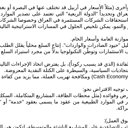
ى (مثلاً الأسعار في أربيل قد تختلف عنها في البصرة أو بغ
اق وتحديداً "الدولة الريعية" التي تعتمد على تصدير الموارد 
استحقاقات الشركات المستثمرة في العراق وخصوصا الشركات ال
 والنمو، يمكن تلخيص الحلول في المسارات الاستراتيجية التالية
وازنة العامة وأسعار الخام.
تقليل "حيود الصادرات والواردات". إنتاج السلع محلياً يقلل ال
لاستثمارات وتوطّن التكنولوجيا بدلاً من مجرد استيراد السلع 
ئدة (الذي قد يسبب ركوداً)، بل يفترض اتخاذ الإجراءات التالية
تجاذبات السياسية، والسيطرة على الكتلة النقدية المعروضة.
 توجيه الاقتراض نحو:
 القرض وفوائده (مثل محطات الطاقة، المشاريع المتكاملة، السكك 
مار في الموارد الطبيعية من عقود ما يسمى بعقود "خدمة" أو
راكة.
وق العمل):
ب التصاعدية على المشاريع الناشئة والمتوسطة، لتكون هي الم