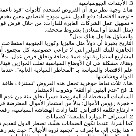
3. الأجندات الجيوسياسية
هناك وجهة نظر ترى أن القروض تُستخدم كأدوات "قوة ناعمة"
• توجيه الاقتصاد: دفع الدول لتبني نموذج اقتصادي معين يخدم ح
• تسهيل عمل الشركات العابرة للقارات: من خلال فرض قوان
(مثل النفط أو المعادن) بشروط مجحفة.
والتساؤل هنا هل هناك بديل؟
التاريخ يخبرنا أن دولاً مثل ماليزيا وكوريا الجنوبية استط
الجاهزة للبنك الدولي التي لا تراعي خصوصية كل مجتمع. 
لمشاريع استثمارية تولّد قيمة مضافة وتخلق فرص عمل، بدلاً 
وهناك مشكلة هي ان الأوضاع السياسية تقلب الموازين فهنا
علم الاقتصاد والسياسة بـ "المخاطر السيادية العالية". عن
الدولة وهشاشتها.
هناك ثلاث نقاط جوهرية تجعل هذه القروض "تستنزف طاقة ال
1. فخ "عدم اليقين او الثقة" وهروب الاستثمار
السياسات المتخبطة أو المفروضة قسراً تخلق بيئة من عدم اليقي
• هجرة رؤوس الأموال: بدلاً من استثمار الأموال المقترضة في
• ارتفاع تكلفة الاقتراض: كلما زادت الهشاشة السياسية، رفعت 
2. استنزاف "الموارد الطبيعية" كضمانات
كما أشرنا، عندما تكون الضمانات هشّة، تضطر الدول لتقديم ت
• هذا يؤدي إلى ما يُعرف بـ "تجميد ثروة الأجيال"؛ حيث يتم ر