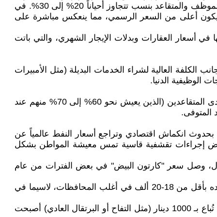
يستورد أكثر من 80% من سلعه الاستهلاكية بالدولار، فإن هذا الفارق يترجم مباشرة على شكل تراجع في القوة الشرائية للموظف والمتقاعد بنسب تتجاوز أحياناً 20% إلى 30%. في
 الموازية الذي غالباً ما يكون أعلى من السعر الرسمي، مما ينعكس مباشرة على
في أسعار العقارات وبدلات الإيجار الشهري، والتي باتت
ب الكلفة العالية لشراء الخدمات البديلة (مثل الأمبيرات
ات الوظيفية الدنيا.
تعاني الأنظمة المالية من جمود في تعديل "سلم الرواتب" بما يتوافق مع التضخم السنوي المتراكم. وتظهر الأزمة بوضوح لدى المتقاعدين (الذين يعيش نحو 60% إلى 70% منهم عند
 المتوفى.
لنقد الدولي بحدوث انكماش اقتصادي وتراجع أسعار النفط عالمياً عن
دد بفرض إجراءات تقشفية قاسية تمس معيشة المواطن بشكل
ة تتراوح بين 50% إلى 100% لبعض المواد. على سبيل المثال، وصل سعر "كارتون البيض" في بعض الفترات من عام
- اللحوم: شهدت اللحوم الحمراء قفزة نوعية، حيث كان من المعتاد شراء كيلو الغنم بـ 13 ألف دينار، بينما اليوم يصعب إيجاده بأقل من 18-20 ألف في أغلب المحافظات، لاسيما في
- الفاكهة والخضروات: تعتمد الأسعار بشكل كبير على الموسم، لكن بالمجمل ارتفع "الحد الأدنى" للسعر. الفواكه التي كانت تُباع بـ 1000 دينار (مثل التفاح أو البرتقال العادي) أصبحت