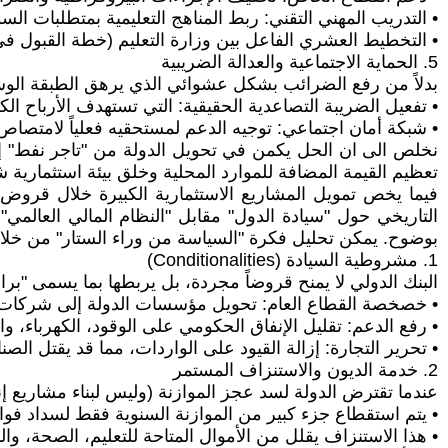
• التدريب المهني التقني: ربط المناهج التعليمية بمتطلبات السو
• التخطيط العشري الفاعل بين وزارة التعليم (خطة القبول ف
5. الحماية الاجتماعية والعدالة الضريبية
بدلاً من رفع الضرائب بشكل عشوائي الذي يرهق الطبقة الوس
• تفعيل الضريبة التصاعدية الحقيقية: التي تستهدف الأرباح ال
• شبكة أمان اجتماعي: توجيه الدعم لمستحقيه فعلياً لامتصاص
نخلص الى ان الحل يكمن في تحويل الدولة من "تاجر نفط" إلى
تعظيم القيمة المضافة للموارد المحلية وخلق بيئة استثمارية 
فيما يخص تمويل المشاريع الاستثمارية الكبيرة خلال قروض 
التاريخي حول "سيادة الدول" مقابل "النظام المالي العالمي"
بوضوح. يمكن تحليل فكرة "السياسة من وراء الستار" من خلال 
1. مشروطية السيادة (Conditionalities)
البنك الدولي لا يمنح قروضاً مجردة، بل يربطها بما يسمى "برا
• خصخصة القطاع العام: تحويل مؤسسات الدولة إلى شركات خا
• رفع الدعم: تقليل الإنفاق الحكومي على الوقود، الكهرباء، و
• تحرير التجارة: إزالة القيود على الواردات، مما قد يقتل الصن
2. خدمة الديون والاستنزاف المستمر
عندما تقترض الدولة لسد عجز الموازنة (وليس لبناء مشاريع إن
• يتم استقطاع جزء كبير من الموازنة السنوية فقط لسداد فوا
• هذا الاستنزاف يقلل من الأموال المتاحة للتعليم، الصحة، وال