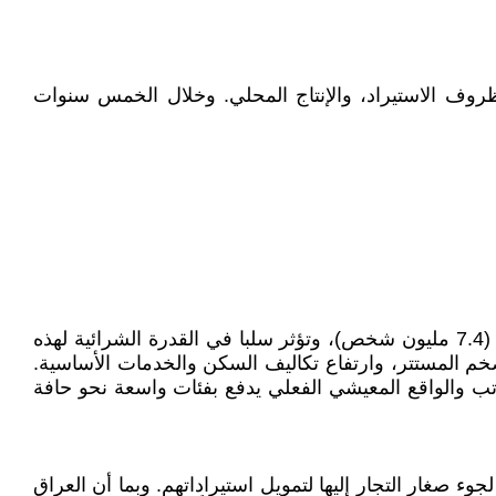
وظروف الاستيراد، والإنتاج المحلي. وخلال الخمس سنوات
واهم المتغيرات الأخرى التي تثقل كاهل المواطن وخصوصا طبقة الموظفين (4.5 مليون) والمتقاعدين (2.9 مليون) بإجمالي (7.4 مليون شخص)، وتؤثر سلبا في القدرة الشرائية لهذه
م المستتر، وارتفاع تكاليف السكن والخدمات الأساسية.
للفرد، إلا أن غياب المواءمة بين الرواتب والواقع المعيشي الفعلي يدفع بفئات واسعة نحو حافة
موازية تظل مرتفعة نتيجة لجوء صغار التجار إليها لتمويل استيراداتهم. وبما أن العراق