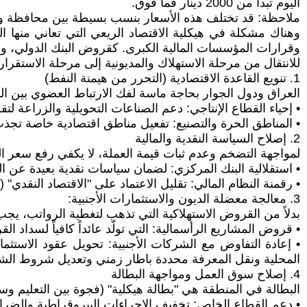
اليوم تبدأ من 2000 دينار فما فوق.
ملاحظة: قد تختلف هذه الأسعار بنسب بسيطة بين محافظة وأخر
وهناك مشكلة في هيكلية الاقتصاد الريعي التي تعاني منها العر
وقرارات المؤسسات المالية الكبرى. كقروض البنك الدولي، و
للانتقال من مرحلة الاستهلاك والمديونية إلى مرحلة الاستقرار
1. تنويع القاعدة الاقتصادية (التحرر من هيمنة النفط)
العراق ودول الجوار بحاجة ماسة لفك الارتباط العضوي بين الم
• إحياء القطاع الإنتاجي: دعم الصناعات التحويلية والزراعة ل
• المناطق الحرة والتصنيع: تفعيل مناطق اقتصادية خاصة تجذب ا
2. إصلاح السياسة النقدية والمالية
لمواجهة التضخم وعدم ثبات قيمة العملة، لا يكفي رفع سعر الفا
• استقلالية البنك المركزي: لضمان سياسات نقدية بعيدة عن ال
• رقمنة النظام المالي: تقليل الاعتماد على "الاقتصاد النقدي" (Cash Economy) ومكافحة تهريب العملة، مما يزيد من كفاءة التحصيل الضريبي ويقلل من التهرب.
3. معالجة معضلة الديون والاستثمارات الأجنبية:
بدلاً من القروض الاستهلاكية التي تذهب لتغطية الرواتب، يجب
• قروض المشاريع الرأسمالية: التي تولّد عائداً كافياً لسداد
• إعادة التفاوض مع الشركات الأجنبية: تحويل عقود الاستث
المحلية ونقل المعرفة محددة باطار زمني وتعديل شروط الش
4. إصلاح سوق العمل ومواجهة البطالة
البطالة في المنطقة هي "بطالة هيكلية" (فجوة بين التعليم وس
• دعم القطاع الخاص: تخفيف الإجراءات البيروقراطية والضرائ