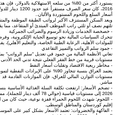
2016، كان سعر 
أسعار السلع واللحوم المستوردة والألبان..
ويعد السكن المستنزف الأكبر لرواتب الطبقة الموظفة والمتق
تلتهم نصف أو ثلثي راتب الموظف المبتدئ أو المتقاعد، مما يق
- خصخصة الخدمات وزيادة الرسوم والضرائب الجمركية
تتحرك السياسات المالية نحو توسيع الجباية الإلكترونية، وف
للمولدات الأهلية، الرعاية الطبية الخاصة، والتعليم الأهلي)، يفرض
- جمود سلم الرواتب والتمييز التقاعدي
مستويات قريبة من خط الفقر الفعلي نتيجة تدني الحد الأدنى 
- مخاطر ريعية الاقتصاد وتقلبات أسعار النفط
يعتمد العراق بنسبة تتجاوز 90% على 
مستويات التوازن المالي للعراق، فإن الموازنات القادمة ق
مباشر.
2026 إلى مستويات قياسية (حوالي 78 ألف دينار للجملة)، مما جعل سعر الطبقة الواحدة للمستهلك يتجاوز الـ 8,000 دينار.
إقليم كوردستان والمناطق الوسطى.