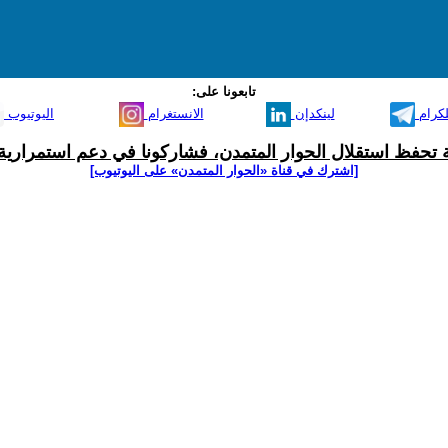
تابعونا على:
لكرام
لينكدإن
الانستغرام
اليوتيوب
ية تحفظ استقلال الحوار المتمدن، فشاركونا في دعم استمرارية 
[اشترك في قناة ‫«الحوار المتمدن» على اليوتيوب]