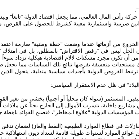
:
ركة رأس المال العالمي، مما يجعل اقتصاد الدولة "تابعاً" وليس
ين ضريبية واستثمارية معينة كشرط للحصول على القرض، مما 
اعت الخروج من أزماتها عندما وضعت "خطة وطنية" صارمة اعتمدت
أن الحل ليس في "رفض الاقتراض" بالمطلق، بل في امتلاك "
من أن تكون مجرد مسكنات لآلام اقتصادية هيكلية تزداد سوءاً 
ك مستجدات متعسفة تفرضها نتائج تلك السياسات مما يجعل ض
دما ترتبط القروض الدولية بأجندات سياسية متقلبة، يتحول ال
بلاد" في ظل عدم الاستقرار السياسي:
ن. المستثمر (سواء كان محلياً أو أجنبياً) يخشى من تغير القوا
 مشاريع داخلية، تتسرب الأموال إلى الخارج بحثاً عن ملاذات آ
المؤسسات الدولية "علاوة المخاطر"، فتصبح الفوائد باهظة جداً
نازلات في قطاع الموارد الطبيعية (النفط والغاز) لضمان تدفق
هن عوائد الموارد لسنوات طويلة قادمة لسداد ديون استهلاكية حا