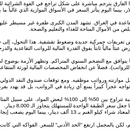
الصرف مستقراً عند حدود 1200 دينار للدولار، بينما اليوم يتأثر السعر في الأسواق
اعدة في العراق. تشهد المدن الكبرى طفرة غير مسيطر عليها 
لص من الأموال المتاحة للغذاء والتعليم والصحة.
رض تعريفات جمركية جديدة وضغوط تقشفية. هذا التحول، إلى جان
 عبئاً مالياً ثابتاً يفوق القدرة المالية للرواتب التقاعدية والدرج
للرواتب)، فضلاً عن انخفاض المخصصات المالية لورثة المتقاعد
الإيرادات النفطية لتمويل موازنته ورواتب موظفيه. ومع توقعات صندوق ا
د تواجه عجزاً كبيراً يمنع أي زيادة في الرواتب، بل قد يه
- تضخم الأسعار: ارتفعت تكلفة السلة الغذائية الأساسية بنسب