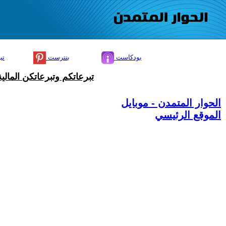
بودكاست
بنترست
تي
تبرعاتكم وتبرعاتكن المال
الحوار المتمدن - موبايل
الموقع الرئيسي