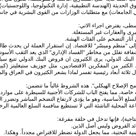
ق الحديثة (الهندسة التطبيقية، إدارة التكنولوجيا، واللوجستيات).
ي الجامعات) مع متطلبات الوزارات من القوى البشرية في جانب
طى، يفترض اجراء الاتي:
كبرى والعقارات غير المستغلة.
 آثار التضخم على الفئات الهشة.
 "منظم وميسّر" للاقتصاد. إن استقرار العملة لن يحدث طالما
شفافة تقلل من مخاطر "الفساد الإداري" الذي يعد الثقب الأسود
البنك الدولي، يرى الكثيرون ان قروض البنك الدولي تتبع سي
. الكثير من المفكرين الاقتصاديين، مثل جوزيف ستيغليتز (كبي
ثلاثة أبعاد رئيسية تفسر لماذا يشعر الكثيرون في العراق وا
مج الإصلاح الهيكلي". هذه الشروط غالباً ما تتضمن:
صة، مما يفتح الباب للشركات الأجنبية للسيطرة على موارد ح
السلع الأساسية، وهو ما يؤدي لارتفاع التضخم المباشر وتضرر ا
اعة المحلية الناشئة التي لا تستطيع منافسة السلع العالمية الر
تاجية)، فإنها تدخل في حلقة مفرغة:
ئد القروض وليس أصل الدَين.
بنية التحتية، مما يجعل الدولة تضطر للاقتراض مجدداً. وهكذا.