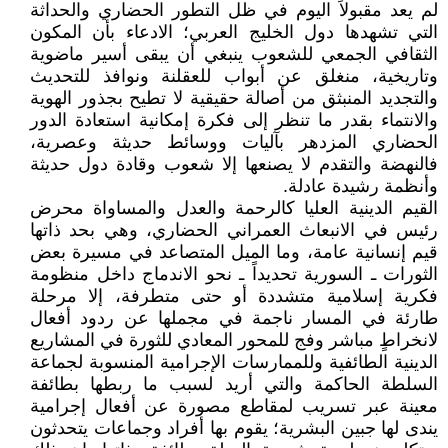
لم يعد مقبولاً اليوم في ظل التطور الحضاري والحداثة
التي تشهدها دول الخليج العربي؛ الادعاء بأن المكون
الثقافي الجمعي للشعوب ينبغي أن يبقى أسير ماضوية
وتاريخية، منغلق عن أبواب للعقلنة ونوافذ للتحديث
والتجديد المنبثق من أصالة حقيقية لا تطيح بجذور الهوية
والانتماء بقدر ما تنظر إلى فكرة إمكانية استعادة الدور
الحضاري المزدهر بآليات ووسائط حديثة وعصرية،
فالنهضة والتقدم لا يصنعها إلا شعوب وقادة دول حديثة
وأنظمة رشيدة عادلة.
القيم الدينية العليا كالرحمة والعدل والمساواة محرض
رئيس في الانبعاث العمراني الحضاري، وهي بحد ذاتها
قيم إنسانية عامة، وما الميل المتصاعد في مسيرة بعض
الثورات ـ السورية تحديداً ـ نحو الاندماج داخل منظومة
فكرية إسلامية متشددة أو حتى متطرفة، إلا مرحلة
طارئة في المسار ناجمة في مجملها عن ردود أفعال
لانخراطٍ مباشر وفج للمحور المعادي للثورة في المشاريع
الدينية الطائفية وللممارسات الإجرامية المنسوبة لجماعة
السلطة الحاكمة والتي أريد لسبب ما ربطها بطائفة
معينة عبر تسريب لمقاطع مصورة عن أفعال إجرامية
يندى لها جبين البشرية؛ يقوم بها أفراد وجماعات يتحدثون