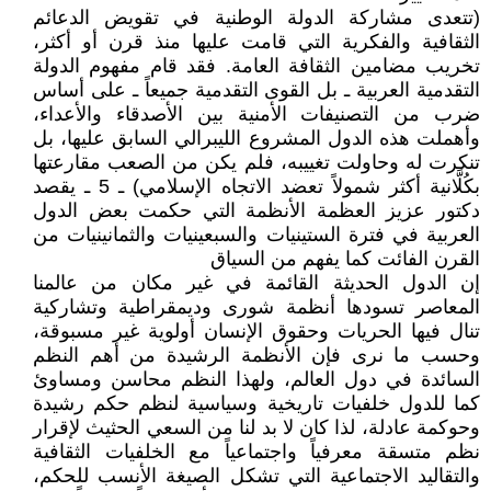
(تتعدى مشاركة الدولة الوطنية في تقويض الدعائم
الثقافية والفكرية التي قامت عليها منذ قرن أو أكثر،
تخريب مضامين الثقافة العامة. فقد قام مفهوم الدولة
التقدمية العربية ـ بل القوى التقدمية جميعاً ـ على أساس
ضرب من التصنيفات الأمنية بين الأصدقاء والأعداء،
وأهملت هذه الدول المشروع الليبرالي السابق عليها، بل
تنكرت له وحاولت تغييبه، فلم يكن من الصعب مقارعتها
بكُلَّانية أكثر شمولاً تعضد الاتجاه الإسلامي) ـ 5 ـ يقصد
دكتور عزيز العظمة الأنظمة التي حكمت بعض الدول
العربية في فترة الستينيات والسبعينيات والثمانينيات من
القرن الفائت كما يفهم من السياق
إن الدول الحديثة القائمة في غير مكان من عالمنا
المعاصر تسودها أنظمة شورى وديمقراطية وتشاركية
تنال فيها الحريات وحقوق الإنسان أولوية غير مسبوقة،
وحسب ما نرى فإن الأنظمة الرشيدة من أهم النظم
السائدة في دول العالم، ولهذا النظم محاسن ومساوئ
كما للدول خلفيات تاريخية وسياسية لنظم حكم رشيدة
وحوكمة عادلة، لذا كان لا بد لنا من السعي الحثيث لإقرار
نظم متسقة معرفياً واجتماعياً مع الخلفيات الثقافية
والتقاليد الاجتماعية التي تشكل الصيغة الأنسب للحكم،