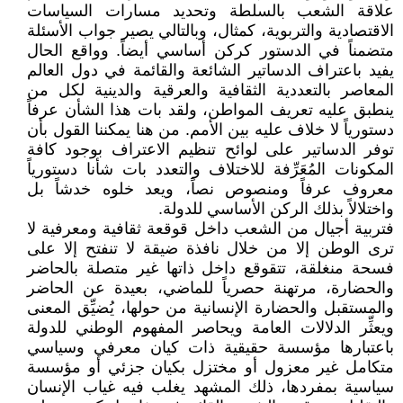
علاقة الشعب بالسلطة وتحديد مسارات السياسات
الاقتصادية والتربوية، كمثال، وبالتالي يصير جواب الأسئلة
متضمناً في الدستور كركن أساسي أيضاً. وواقع الحال
يفيد باعتراف الدساتير الشائعة والقائمة في دول العالم
المعاصر بالتعددية الثقافية والعرقية والدينية لكل من
ينطبق عليه تعريف المواطن، ولقد بات هذا الشأن عرفاً
دستورياً لا خلاف عليه بين الأمم. من هنا يمكننا القول بأن
توفر الدساتير على لوائح تنظيم الاعتراف بوجود كافة
المكونات المُعَرِّفة للاختلاف والتعدد بات شأنا دستورياً
معروف عرفاً ومنصوص نصاً، ويعد خلوه خدشاً بل
واختلالاً بذلك الركن الأساسي للدولة.
فتربية أجيال من الشعب داخل قوقعة ثقافية ومعرفية لا
ترى الوطن إلا من خلال نافذة ضيقة لا تنفتح إلا على
فسحة منغلقة، تتقوقع داخل ذاتها غير متصلة بالحاضر
والحضارة، مرتهنة حصرياً للماضي، بعيدة عن الحاضر
والمستقبل والحضارة الإنسانية من حولها، يُضيِّق المعنى
ويعثِّر الدلالات العامة ويحاصر المفهوم الوطني للدولة
باعتبارها مؤسسة حقيقية ذات كيان معرفي وسياسي
متكامل غير معزول أو مختزل بكيان جزئي أو مؤسسة
سياسية بمفردها، ذلك المشهد يغلب فيه غياب الإنسان