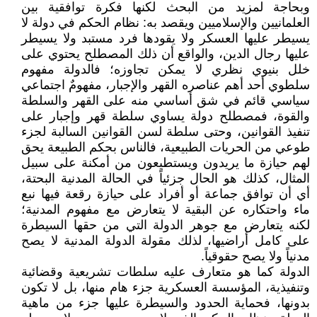
وبحاجة لمزيد من البحث لكنها فكرة توافقية بين
العلمانيين والإسلاميين ويقصد به: نظام الحكم في دولة لا
يسيطر عليها العسكر ولا يقودها فرد مستبد ولا يسيطر
عليها رجال الدين، والواقع أن ذلك المصطلح يحتوي على
خلل بنيوي نظري لا يمكن تجاوزه؛ فالدولة مفهوم
سلطوي أحد أهم عناصره القهر والإجبار، مفهومٌ اجتماعي
سياسي قائم في شق أساسي منه على القهر والسلطة
والقوة، فمصطلح دولة يساوي سلطة قهر وإجبار على
تنفيذ القوانين، وحتى سلطة لسن القوانين السالبة لجزء
طوعي من الحريات الطبيعية، فالناس بحكم الطبيعة يحق
لهم حيازة ما يريدون ويستطيعون من أمكنة على سبيل
المثال، كذلك هو الحال جزئياً في الحالة المدنية البحتة،
أي أن توافق جماعة أو أفراد على حيازة رقعة فيها نبع
ماء واحتكاره عن البقية لا يتعارض مع مفهوم المدنية؛
لكنه يتعارض مع جوهر الدولة التي من حقها السيطرة
على كامل أراضيها، لذلك مقولة الدولة المدنية لا يصح
مدنياً ولا يصح حقوقياً.
الدولة كما هو متعارف عليه سلطات تشريعية وقضائية
وتنفيذية، المؤسسة العسكرية جزء هام منها، بل لا تكون
بدونها، فحماية الحدود والسيطرة عليها جزء من ماهية