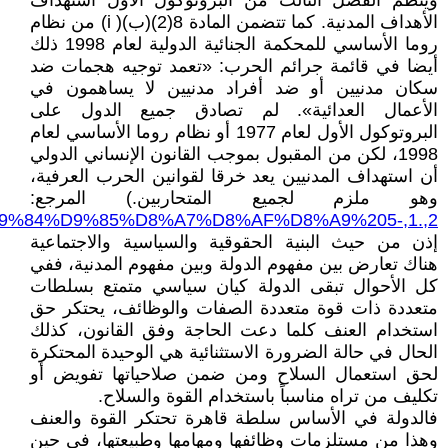
وينظم الفصل الثالث من البروتوكول الأول استهداف
الأهداف المدنية. كما تتضمن المادة 8(2)(ب)( i) من نظام
روما الأساسي للمحكمة الجنائية الدولية لعام 1998 ذلك
أيضا في قائمة جرائم الحرب: «تعمد توجيه هجمات ضد
سكان مدنيين أو ضد أفراد مدنيين لا يساهمون في
الأعمال العدائية». لم تصادق جميع الدول على
البروتوكول الأول لعام 1977 أو نظام روما الأساسي لعام
1998، لكن من المقبول بموجب القانون الإنساني الدولي
أن استهداف المدنيين يعد خرقا لقوانين الحرب العرفية،
وهو ملزم لجميع المتحاربين.) المرجع:
D8%A7%D9%84%D9%85%D8%A7%D8%AF%D8%A9%205-,1.,2
إذن من حيث البنية الحقوقية والسياسية والاجتماعية
هناك تعارض بين مفهوم الدولة وبين مفهوم المدنية، ففي
كل الأحوال تبقى الدولة كيان سياسي متمتع بسلطات
متعددة ذات قوة متعددة الصفات والوظائف، يحتكر حق
استخدام العنف كلما دعت الحاجة وفق القانون، كذلك
الحال في حالة الضرورة الاستثنائية هي الوحيدة المحتكرة
لحق استعمال السلاح ومن ضمن صلاحياتها تفويض أو
تكليف من تراه مناسباً باستخدام القوة والسلاح.
فالدولة في الأساس سلطة قاهرة تحتكر القوة والعنف
وهذا من مستلزمات وظائفها ومهامها وطبيعتها، في حين