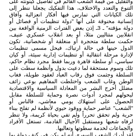
والتقليل من قيمة الشعب القائم في تفاصيل كينونته على
التنوع والتعدد والاختلاف، هذا التفكيك يجعلنا ننظر إلى
تلك الكيانات التي تمارس فيها أفكار انعزالية وآفاق
إنسانية مخنوقة على أنها "دولة تنظيمات أو فصائل أو
دولة مؤقته" ـ 3ـ إذن بعض الفترات الزمنية الواقعة بين
انقلابين متتاليين مثلا، أو بعد انقلاب عسكري عنيف،
حكمت سلطة متحجرة أو منغلقة أو شخصانية، تكون
الدول حينها في حالة ارتباك، فيحل مسمى تنظيمات
لإدارة مرحلة انتقالية أو تنظيمات إدارية سيئة، أو كيان
سياسي، أو سلطة قاهرة وربما فقط مجرد نظام حاكم،
تلك وسوم مستحقة لما دعيت بدول وأنظمة سطت على
السلطة وجثمت فوق رقاب العباد لعقود طويلة، فغاب
الوطن وغاب الشعب واختلطت المفاهيم بوعي زائف
مضلل أخرج البشر من المعادلة السياسية والاقتصادية
ليحولهم لمجرد أدوات نصرة وحماية للسلطة مقابل
الحصول على استهلاك يومي معاشي، فالناس أو
"الشعب" عناصر حماية ووقود حيوي لأنظمة لم تفلح ببناء
حرية ولم تحقق تحرراً ولم تفي بحياة كريمة، ولا تنظر
لرفاه شعبها ومستقبل الأجيال القادمة، تستغل الأفراد
والجماعات لخدمة سطوتها وتعاليها.
لقد أدرك الشعب السوري أنه لم يكن في كنف دولة بما