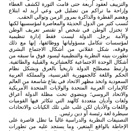
والتزييف لعقود أربعة حتى قامت الثورة لكشف الغطاء
وإزاحة ما تراكم من تضليل في وعي أريد له ابتلاع
وهضم الفطرة والذاكرة بمرور الزمن وتوالي الحقب.
تُنسب كثير من الدول الحديثة والمعاصرة لمؤسسيها لكنها
لا تختزل الوطن في شخص أو تقتصر تعريف الوطن
والأمة برجل. الدولة ليست فقط إدارة تنظيمية
لمؤسسات تتكامل مسؤولياتها ووظائفها، إنها مع ذلك
وفوقه، شكل عقلاني من أشكال الاجتماع البشري
تطورت بنيته النظرية والتنظيمية ليسود فوق ما سبقه من
أشكال الوحدة الاجتماعية كالعشائرية والقبلية والطائفية.
وارتبط مصطلح الدولة تاريخياً بالعرق وبشكل نظام
الحكم واللغة كالجمهورية الفرنسية، والمملكة العربية
السعودية واتخذ مظهر الاتحاد في بقاع شاسعة من العالم
كالإمارات العربية المتحدة والولايات المتحدة الأمريكية
والاتحاد الروسي؛ وينضوي تحت مظلة الدولة أعراق
ولغات وأديان متعددة كالهند التي تتكاثر فيها القوميات
واللغات والأديان لكن غلب على تلك الكيانات والاتحادات
سيطرة لغة رئيسة أو دين رئيس.
التصنيفات النظرية والدراسية غالباً ما تظل قاصرة على
الإحاطة بالواقع المتغير، وما يستجد عليه من تطورات