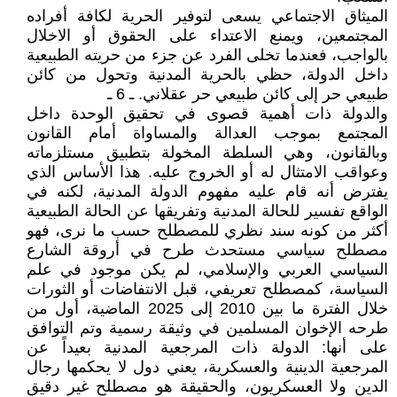
الميثاق الاجتماعي يسعى لتوفير الحرية لكافة أفراده
المجتمعين، ويمنع الاعتداء على الحقوق أو الاخلال
بالواجب، فعندما تخلى الفرد عن جزء من حريته الطبيعية
داخل الدولة، حظي بالحرية المدنية وتحول من كائن
طبيعي حر إلى كائن طبيعي حر عقلاني. ـ 6 ـ
والدولة ذات أهمية قصوى في تحقيق الوحدة داخل
المجتمع بموجب العدالة والمساواة أمام القانون
وبالقانون، وهي السلطة المخولة بتطبيق مستلزماته
وعواقب الامتثال له أو الخروج عليه. هذا الأساس الذي
يفترض أنه قام عليه مفهوم الدولة المدنية، لكنه في
الواقع تفسير للحالة المدنية وتفريقها عن الحالة الطبيعية
أكثر من كونه سند نظري للمصطلح حسب ما نرى، فهو
مصطلح سياسي مستحدث طرح في أروقة الشارع
السياسي العربي والإسلامي، لم يكن موجود في علم
السياسة، كمصطلح تعريفي، قبل الانتفاضات أو الثورات
خلال الفترة ما بين 2010 إلى 2025 الماضية، أول من
طرحه الإخوان المسلمين في وثيقة رسمية وتم التوافق
على أنها: الدولة ذات المرجعية المدنية بعيداً عن
المرجعية الدينية والعسكرية، يعني دول لا يحكمها رجال
الدين ولا العسكريون، والحقيقة هو مصطلح غير دقيق