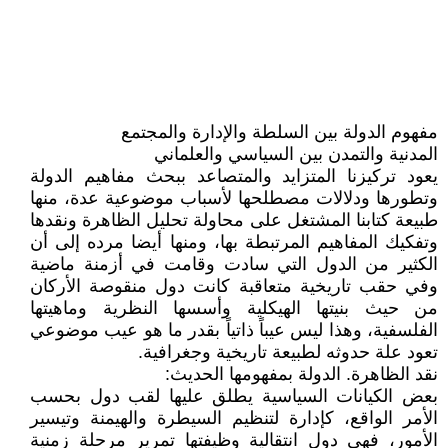
مفهوم الدولة بين السلطة والإدارة والمجتمع
المدنية والتمدن بين السياسي والعلماني
يعود تركيزنا المتزايد والمتصاعد ببحث مفاهيم الدولة
وتطورها ودلالات مصطلحها لأسباب موضوعية عدة، منها
طبيعة كتابنا المشتغل على محاولة تحليل الظاهرة ونقدها
وتفكيك المفاهيم المرتبطة بها، ومنها أيضا مرده إلى أن
الكثير من الدول التي سادت وقامت في أزمنة ماضية
وفي حقب تاريخية متعاقبة كانت دول منقوصة الأركان
من حيث بنيتها الهيكلية وأسسها النظرية وماهيتها
الفلسفية، وهذا ليس عيباً ذاتياً بقدر ما هو عيب موضوعي
تعود علة حدوثه لطبيعة تاريخية وجغرافية.
نقد الظاهرة. الدولة بمفهومها الحديث:
بعض الكيانات السياسية يطلق عليها لقب دول بحسب
الأمر الواقع، كإدارة لتنظيم السيطرة والهيمنة وتيسير
الأمور، فهي دول انتقالية وظيفتها تمرير مرحلة زمنية