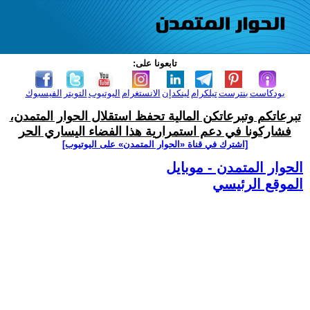
تابعونا على:
بودكاست
بنترست
تيلكرام
لينكدإن
الانستغرام
اليوتيوب
التويتر
الفيسبوك
تبرعاتكم وتبرعاتكن المالية تحفظ استقلال الحوار المتمدن،
فشاركونا في دعم استمرارية هذا الفضاء اليساري الحر
[اشترك في قناة ‫«الحوار المتمدن» على اليوتيوب]
الحوار المتمدن - موبايل
الموقع الرئيسي