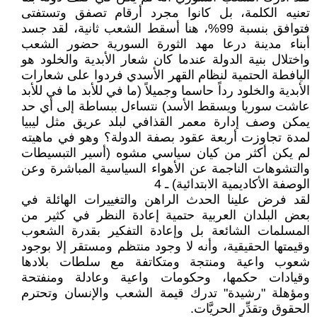
تعنيه الكلمة، بل كانوا مجرد أرقام تصفق وتستفتى
فتوافق بنسبة 99%، هنا أسقط الشعب ثانية، لقد جسد
أبناء مدينة درعا مهد الثورة السورية حضور الشعب
واختلال بنية الدولة عندما كان شعار الأبدية والخلود هو
اليافطة الحتمية لنظام القهر الأسدي فردوا على شعارات
الأبدية والخلود رداً حاسما وجميلاً (ما في للأبد ما في للأبد
عاشت سوريا ويسقط الأسد) نتساءل ببساطة إلى أي حد
يمكن وصف إدارة معمر القذافي لبلد عريق مثل ليبيا
لمدة تجاوزت أربعة عقود بصفة الدولة؟ وهو في ماهيته
لم يكن أكثر من كيان سياسي مشوه (أسير التبسيطات
والتشوهات الناجمة عن الأهواء السياسية المباشرة وعن
الوصفة الأكاديمية الابتدائية) ـ 4
لقد فرض علينا الحدث الراهن والتغييرات الهائلة في
بعض البلدان العربية حتمية إعادة النظر في كثير من
المسلمات الشائعة بل وإعادة التفكير بقدرة الشعوب
وقيمتها الحقيقية، وأنه لا وجود منتظم ومستقر إلا بوجود
شعوب واعية ومنتجة ومتكاتفة مع سلطات بلادها
وقيادات حكمها، وحكومات واعية وعادلة ومنفتحة
ومؤهلة "رشيدة" تدرك قيمة الشعب والإنسان وتحترم
الحقوق وتقدِّر الحريَّات.