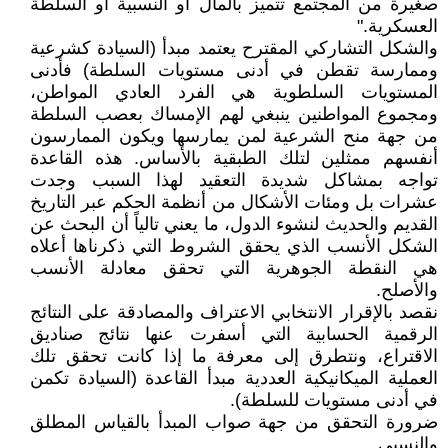
صغيرة من المجتمع تتميز بالمال أو النسبية أو السلطة
العسكرية."
والشكل التشاركي المقترح يعتمد مبدأ (السيادة كشرعية
وممارسة تقطن في أدنى مستويات السلطة) فأدنى
المستويات السلطوية هي الفرد العادي المواطن،
ومجموع المواطنين ينبغي لهم الإمساك بعصب السلطة
من جهة منح الشرعية لمن يمارسها ويكون الممارسون
أنفسهم ممثلين لتلك الطبقية بالأساس. هذه القاعدة
تواجه بمشاكل شديدة التعقيد لهذا السبب وجدت
عشرات بل ومئات الأشكال من أنظمة الحكم عبر التاريخ
القديم والحديث لنشوء الدول، ما يعني تالياً أن البحث عن
الشكل الأنسب الذي يحقق الشروط التي ذكرناها أعلاه
هي النقطة الجوهرية التي تحقق معادلة الأنسب
والأصلح.
نقصد بالإقرار الانتخابي الاعتراف والمصادقة على النتائج
الرقمية الحسابية التي أسفرت عنها نتائج صناديق
الاقتراع، ونتطرق إلى معرفة ما إذا كانت تحقق تلك
العملية الميكانيكية العددية مبدأ القاعدة (السيادة تكمن
في أدنى مستويات للسلطة).
ضرورة التحقق من جهة صواب المبدأ بالقياس المطلق
والنسبي.