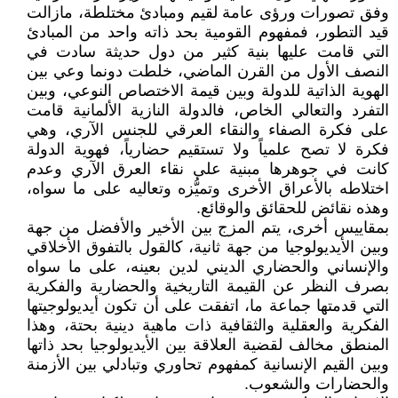
وفق تصورات ورؤى عامة لقيم ومبادئ مختلطة، مازالت
قيد التطور، فمفهوم القومية بحد ذاته واحد من المبادئ
التي قامت عليها بنية كثير من دول حديثة سادت في
النصف الأول من القرن الماضي، خلطت دونما وعي بين
الهوية الذاتية للدولة وبين قيمة الاختصاص النوعي، وبين
التفرد والتعالي الخاص، فالدولة النازية الألمانية قامت
على فكرة الصفاء والنقاء العرقي للجنس الآري، وهي
فكرة لا تصح علمياً ولا تستقيم حضارياً، فهوية الدولة
كانت في جوهرها مبنية على نقاء العرق الآري وعدم
اختلاطه بالأعراق الأخرى وتميُّزه وتعاليه على ما سواه،
وهذه نقائض للحقائق والوقائع.
بمقاييس أخرى، يتم المزج بين الأخير والأفضل من جهة
وبين الأيديولوجيا من جهة ثانية، كالقول بالتفوق الأخلاقي
والإنساني والحضاري الديني لدين بعينه، على ما سواه
بصرف النظر عن القيمة التاريخية والحضارية والفكرية
التي قدمتها جماعة ما، اتفقت على أن تكون أيديولوجيتها
الفكرية والعقلية والثقافية ذات ماهية دينية بحتة، وهذا
المنطق مخالف لقضية العلاقة بين الأيديولوجيا بحد ذاتها
وبين القيم الإنسانية كمفهوم تحاوري وتبادلي بين الأزمنة
والحضارات والشعوب.