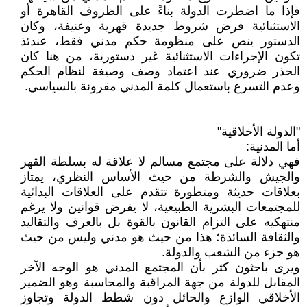
فإذا ما اضطرت الدولة بناءً على الظروف القاهرة أو
الاستثنائية فرض شروط جديدة قهرية وعنيفة، وكان
الدستور ينص على منظومة حكم مدني فقط، عندئذ
تكون الإجراءات الاستثنائية غير دستورية، من هنا كان
الحذر ضروري عند اعتماد وصف وصيغة لنظام الحكم
وعدم التسرع باستعمال كلمة المدني مقرونة بالسياسي.
"الدولة الأخلاقية"
أما المدنية:
فهي دلالة على مجتمع مسالم لا علاقة له بسلطة القهر
والجيش والشرطة من حيث الأساس النظري، يمتاز
بعلاقات حديثة ومتطورة تتقدم على العلاقات البدائية
للمجتمعات البشرية الطبيعية، لا يفرض قوانين ولا يرغم
منتهكيه على التزام القانون بالقوة بل بالعرف والتقاليد
والثقافة السائدة؛ هذا من حيث هو مدني وليس من حيث
هو جزء من الشعب والدولة.
ويرى باحثون كثر بأن المجتمع المدني هو الوجه الآخر
المقابل للدولة من جهة المراقبة والمحاسبة وهو الضمير
الأخلاقي الوازع والحائل دون شطط الدولة وتجاوز