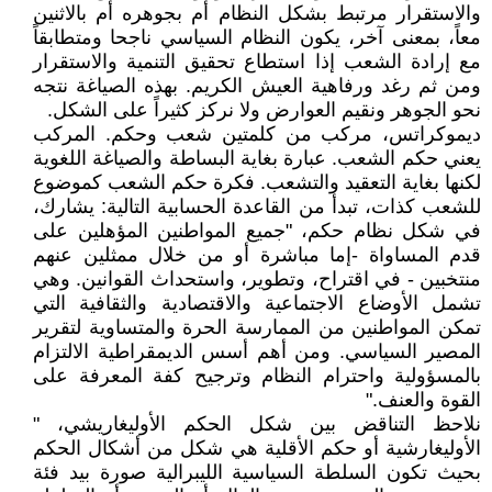
والاستقرار مرتبط بشكل النظام أم بجوهره أم بالاثنين
معاً، بمعنى آخر، يكون النظام السياسي ناجحا ومتطابقاً
مع إرادة الشعب إذا استطاع تحقيق التنمية والاستقرار
ومن ثم رغد ورفاهية العيش الكريم. بهذه الصياغة نتجه
نحو الجوهر ونقيم العوارض ولا نركز كثيراً على الشكل.
ديموكراتس، مركب من كلمتين شعب وحكم. المركب
يعني حكم الشعب. عبارة بغاية البساطة والصياغة اللغوية
لكنها بغاية التعقيد والتشعب. فكرة حكم الشعب كموضوع
للشعب كذات، تبدأ من القاعدة الحسابية التالية: يشارك،
في شكل نظام حكم، "جميع المواطنين المؤهلين على
قدم المساواة -إما مباشرة أو من خلال ممثلين عنهم
منتخبين - في اقتراح، وتطوير، واستحداث القوانين. وهي
تشمل الأوضاع الاجتماعية والاقتصادية والثقافية التي
تمكن المواطنين من الممارسة الحرة والمتساوية لتقرير
المصير السياسي. ومن أهم أسس الديمقراطية الالتزام
بالمسؤولية واحترام النظام وترجيح كفة المعرفة على
القوة والعنف."
نلاحظ التناقض بين شكل الحكم الأوليغاريشي، "
الأوليغارشية أو حكم الأقلية هي شكل من أشكال الحكم
بحيث تكون السلطة السياسية الليبرالية صورة بيد فئة