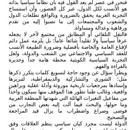
فنحن في عصر لم يعد القول فيه بأن نظاماً سياسياً بذاته
هو الأنسب لكل الدول، عبر كل العصور، وأن استنساخ
التجربة الغربية يحقق بالضرورة وبالواقع تطلعات الدول
والشعوب والمجتمعات إلى ما تصبوا إليه من تقدم
ورفاهية وعدالة ومساواة.
فالنقل التلقائي أو المطابق من مجتمع لآخر لا يجعله
عرفاً سياسياً ولا تقليداً شائعاً عاماً؛ بل يلزمه عمل دائم
لإقناع العامة والخاصة بأفضلية وضرورة الطبيعة الأنسب
للعقد السياسي والاجتماعي بين الشعب والدولة، ولعل
التجربة السياسية الكويتية محطة هامة جداً وجديرة
بالقراءة والفهم.
ويطرأ سؤال عن وجود حاجة لتسويغ كلمات يتكرر ذكرها
مثل؛ الشورى والتشاركية والديمقراطية، لتبريرها
وإسنادها بمرجعيات تاريخية موروثة وأدلة عقلية وبراهين
واقعية، وغالب ظننا تطور هذا الموقف منها سيكون واحداً
من مفاعيل التغيرات الهائلة التي شهدتها المنطقة العربية
وما حولها، والبحث فيما آلت إليه بعض التجارب من
فوضى وصراع واضطراب ما يزال قيد المراجعة
والتصحيح.
الدولة ليست مجرد كيان سياسي ينظم العلاقات وفق