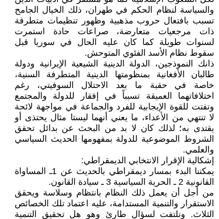
والسياسة لنظام الحكم في طهران، ذلك الخيال الجامح
تسبب بافتعال حروب مذهبية وظهور تنظيمات متطرفة
ذات مرجعيات متعارضة، صراعات حادة استمرت
لسنوات طويلة كما كان عليه الحال في سوريا قبل
سقوط نظام الأسد الفئوي المتوحش.
ذانك النموذجين، الدولة الدينية الشيعية الإيرانية ودولة
طالبان الأفغانية بمنظومتها الدينية المتطرفة السنية،
خاصة في حقبة ما بعد الاحتلال السوفيتي، رغم
اختلافاتهما العميقة تسبباً في إفقار للدولة والمجتمع
وتفتت للقوة الإيجابية للفرد والجماعة في مواجهة لائحة
لا تنتهي من الأعداء، ما يعني أنهما ليستا مثال يحتذى أو
يقتدى به؛ لذلك كان لا بد من البحث عن بدائل تحقق
الشروط الموضوعية للدولة بمفهومها الحديث السياسي
والعلمي.
إشكالية الإقرار الانتخابي الديمقراطي:
يمكننا البدء بمسار ديمقراطي بالحديث عن 1ـ المساواة
القانونية 2 ـ الحرية السياسية 3 ـ سيادة القانون.
من أجل أن يعمل ذلك النظام بانتظام وسلاسة ويحقق
الاستقرار والتنمية المستدامة، عليه اعتماد تلك الخصائص
الثلاث. ونلتفت لسؤال طارئ وهو هل تحقيق التنمية