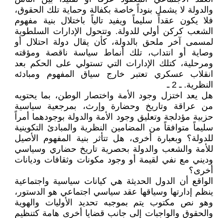
والدولة لا يشمل بنوداً خاصة بكفالة وحماية تلك الحقوق،
فلا يكون عقداً سليماً ويفيد تالياً باختلال بنية مفهوم
الشعب كركن أولي للدولة. وتتحول الإدارات السلطوية
لمسمى آخر ملحق بالدولة، كأن يقال دولة احتلال أو
وصاية أو انتداب، تلك أنماط سياسة ناقصة ومؤقته
ومرحلية، كتلك الإدارات التي تستولي على الحكم بعد
انقلاب عسكري تعتبر خارج سياق المفهوم ومبادئه
النظرية. ـ 2 ـ
هل يعد اختزل وجود الأمة واختصار الوطن، بما يحتويه
من عراقة وتاريخ وحضارة وإرث، بمرجعية سياسية
حزبية مؤدلجة وتعليق وجود الأمة والدولة بوجودهما أمراً
سليماً متوافقاً من المضامين النظرية والمبادئ التكوينية
للدولة؟ وبعبارة أخرى، هل تتأثر بنية المفهوم الأصيل
للأمة والشعب والدولة بحصرية تاريخ حضاري وسياسي
وديني مع نفي لقيمة أو وجود مكونات وثقافات وديانات
أخرى؟
الواقع أن الدول الحديثة هي كيانات سياسية واجتماعية
ينظم إدارتها وسياقها عقد سياسي اجتماعي هو الدستور،
وهو نص مكتوب يتم بموجبه تحديد الأوليات والهوية
والحقوق والواجبات إلى جانب قضايا أخرى هامة كتنظيم