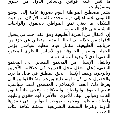
ما تنص عليه قوانين ودساتير الدول من حقوق
ومسؤوليات.
يشير مصطلح المواطنة اليوم بصورة عامة إلى الوضع
القانوني للانتماء إلى دولة محددة كاملة الأركان من حيث
الشكل، ما يعني تمتع المواطن بالحقوق والواجبات
الناشئة على تلك العضوية.
إن الانتقال من الحرية الطبيعية وفق عقد اجتماعي يتحول
الأفراد من خلاله إلى الحالة المدنية متخلين عن جزء من
حرياتهم الطبيعية، مقابل قيام تنظيم سياسي يؤمن
الحماية ويضمن الحقوق؛ هو الأساس النظري للمجتمع
المدني الذي لا وجود للدولة بدونه.
وبانتقال الإنسان من المجتمع الطبيعي إلى المجتمع
المدني، يُحل العقل محل الغريزة في علاقاته بالآخرين
وبالوجود، ويفقد الإنسان الحق المطلق في فعل ما يريد
والحصول على كل ما يستطيع ويرغب به؛ فالقوانين التي
يقرها ذلك العقد الاجتماعي، المتضمن لعقد سياسي،
تنظم الحقوق والواجبات والعلاقات، وتنحي جانباً قانون
الغاب وقوانين البقاء للأقوى، فالأفراد لهم حقوق وعليهم
واجبات، منظمة ومحمية، بموجب القوانين التي تصدرها
الدولة وتقرها السلطة التشريعية الممثلة لكافة فئات
الشعب.