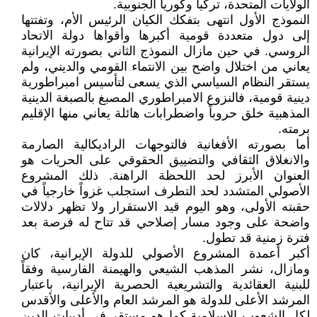
الولايات المتحدة، تركيا وكوريا الجنوبية.
النموذج الأول انتهى بتفكك الكيان الرئيس الأم، وتفتتها
إلى دول متعددة قومية أكبرها وأقواها دولة الاتحاد
الروسي. في حين مازال النموذج الثاني بصورته الإيرانية
يعاني من اختلال واضح بين الانتماء القومي والديني، ولم
يستقر النظام السياسي الذي يسعى لتأسيس امبراطورية
دينية قومية، فالنزوع الامبراطوري المصبغ بالصبغة الدينية
المذهبية خلق حروباً واضطرابات هائلة يعاني منها الإقليم
برمته.
أما بصورته الأفغانية فالتوجهات الراديكالية الصارمة
والانغلاق الثقافي والتضييق الحقوقي على الحريات هو
العنوان الأبرز لحد اللحظة الراهنة. ذلك المشروع
الأصولي المتشدد لحد التطرف استجلب غزواً خارجياً في
حقبته الأولى، وهو اليوم قيد الاستقرار ولا تظهر دلالات
واضحة على وجود مسار إصلاحي قد تتاح له فرصة بعد
فترة زمنية قد تطول.
أكبر أعمدة المشروع الأصولي للدولة الإيرانية، كان
ومازال، نشر المذهب الشيعي والهيمنة الفارسية وفقاً
للبنية العقائدية والتشريعية الحصرية الإيرانية، باعتبار
المرشد الأعلى للدولة هو المرشد العام والأعلى والأقدس
لكل الشعوب الإسلامية كما هو مستقر في أدبيات الدين