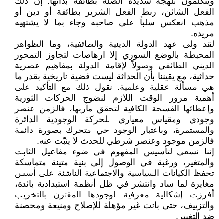
ويتكلمون بلهجة شديدة الصلة بطائفة بذاتها. إن ذلك
الفعل الشائن، ربط الفعل الشرير بطائفة أو دين أو
مذهب انعكس سلباً على صاحبه وجاء بما لا يشتهيه
مريده.
لقد ولى عهد الدولة الدينية والطائفية، وما الظواهر
المحيطة بالوضع السوري إلا ارهاصات لتجاوز التمحور
الديني الطائفي وصولاً لإقامة الدولة بمفاهيم عصرية
حداثية، مع يقيننا بأن الحداثة ليست قضية تاريخية بقدر ما
هي مسألة عقلية وعلمية. نقول ذلك مع التأكيد على
أهمية مرور الوقت اللازم لنضوج الحركات الثورية
وإعطائها الفسحة الكافية لتحقق مآربها، فالزمن عنصر
وجودي ومقياس معياري للحركة الوجودية الدائرة
والمستمرة، وباعتبار الوجود حي متحرك بصورة دائمة
فالزمن موجود وعنصر شرطي للحدث لا ينبّت عنه.
إننا نسعى لتأسيس المفهوم في ضوء مفاعيل الثابت
والمتغير، ورغبة في الوصول إلى بنية متينة متماسكة
تحفظ الكيانات السياسية والاجتماعية الناشئة على أسس
مغايرة لما ساد وانتشر في ظل أنظمة استبدادية بائدة،
أفرزت إشكالية معرفية لوجودها المقترن بالتخريب
والتزييف، حتى باتت غير مؤهلة للإصلاح ومنيعة ومحصنة
ضد التغيير.