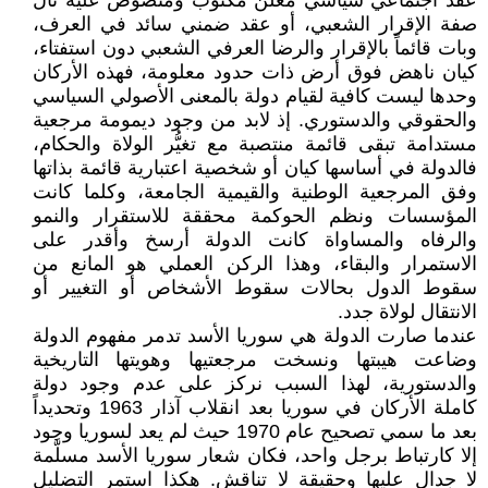
عقد اجتماعي سياسي معلن مكتوب ومنصوص عليه نال
صفة الإقرار الشعبي، أو عقد ضمني سائد في العرف،
وبات قائماً بالإقرار والرضا العرفي الشعبي دون استفتاء،
كيان ناهض فوق أرض ذات حدود معلومة، فهذه الأركان
وحدها ليست كافية لقيام دولة بالمعنى الأصولي السياسي
والحقوقي والدستوري. إذ لابد من وجود ديمومة مرجعية
مستدامة تبقى قائمة منتصبة مع تغيُّر الولاة والحكام،
فالدولة في أساسها كيان أو شخصية اعتبارية قائمة بذاتها
وفق المرجعية الوطنية والقيمية الجامعة، وكلما كانت
المؤسسات ونظم الحوكمة محققة للاستقرار والنمو
والرفاه والمساواة كانت الدولة أرسخ وأقدر على
الاستمرار والبقاء، وهذا الركن العملي هو المانع من
سقوط الدول بحالات سقوط الأشخاص أو التغيير أو
الانتقال لولاة جدد.
عندما صارت الدولة هي سوريا الأسد تدمر مفهوم الدولة
وضاعت هيبتها ونسخت مرجعتيها وهويتها التاريخية
والدستورية، لهذا السبب نركز على عدم وجود دولة
كاملة الأركان في سوريا بعد انقلاب آذار 1963 وتحديداً
بعد ما سمي تصحيح عام 1970 حيث لم يعد لسوريا وجود
إلا كارتباط برجل واحد، فكان شعار سوريا الأسد مسلَّمة
لا جدال عليها وحقيقة لا تناقش. هكذا استمر التضليل