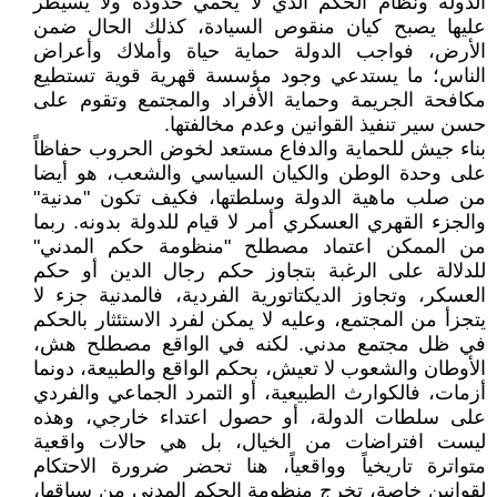
الدولة ونظام الحكم الذي لا يحمي حدوده ولا يسيطر
عليها يصبح كيان منقوص السيادة، كذلك الحال ضمن
الأرض، فواجب الدولة حماية حياة وأملاك وأعراض
الناس؛ ما يستدعي وجود مؤسسة قهرية قوية تستطيع
مكافحة الجريمة وحماية الأفراد والمجتمع وتقوم على
حسن سير تنفيذ القوانين وعدم مخالفتها.
بناء جيش للحماية والدفاع مستعد لخوض الحروب حفاظاً
على وحدة الوطن والكيان السياسي والشعب، هو أيضا
من صلب ماهية الدولة وسلطتها، فكيف تكون "مدنية"
والجزء القهري العسكري أمر لا قيام للدولة بدونه. ربما
من الممكن اعتماد مصطلح "منظومة حكم المدني"
للدلالة على الرغبة بتجاوز حكم رجال الدين أو حكم
العسكر، وتجاوز الديكتاتورية الفردية، فالمدنية جزء لا
يتجزأ من المجتمع، وعليه لا يمكن لفرد الاستئثار بالحكم
في ظل مجتمع مدني. لكنه في الواقع مصطلح هش،
الأوطان والشعوب لا تعيش، بحكم الواقع والطبيعة، دونما
أزمات، فالكوارث الطبيعية، أو التمرد الجماعي والفردي
على سلطات الدولة، أو حصول اعتداء خارجي، وهذه
ليست افتراضات من الخيال، بل هي حالات واقعية
متواترة تاريخياً وواقعياً، هنا تحضر ضرورة الاحتكام
لقوانين خاصة، تخرج منظومة الحكم المدني من سياقها،