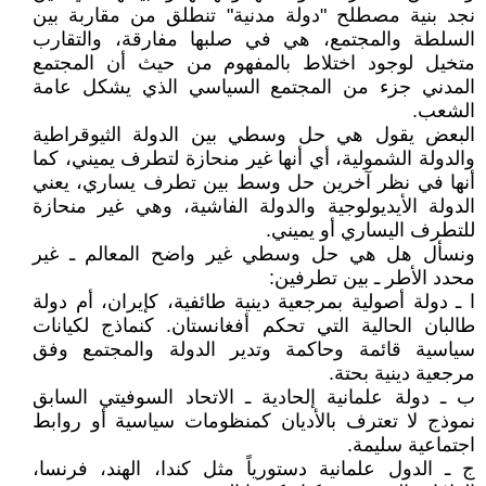
نجد بنية مصطلح "دولة مدنية" تنطلق من مقاربة بين
السلطة والمجتمع، هي في صلبها مفارقة، والتقارب
متخيل لوجود اختلاط بالمفهوم من حيث أن المجتمع
المدني جزء من المجتمع السياسي الذي يشكل عامة
الشعب.
البعض يقول هي حل وسطي بين الدولة الثيوقراطية
والدولة الشمولية، أي أنها غير منحازة لتطرف يميني، كما
أنها في نظر آخرين حل وسط بين تطرف يساري، يعني
الدولة الأيديولوجية والدولة الفاشية، وهي غير منحازة
للتطرف اليساري أو يميني.
ونسأل هل هي حل وسطي غير واضح المعالم ـ غير
محدد الأطر ـ بين تطرفين:
ا ـ دولة أصولية بمرجعية دينية طائفية، كإيران، أم دولة
طالبان الحالية التي تحكم أفغانستان. كنماذج لكيانات
سياسية قائمة وحاكمة وتدير الدولة والمجتمع وفق
مرجعية دينية بحتة.
ب ـ دولة علمانية إلحادية ـ الاتحاد السوفيتي السابق
نموذج لا تعترف بالأديان كمنظومات سياسية أو روابط
اجتماعية سليمة.
ج ـ الدول علمانية دستورياً مثل كندا، الهند، فرنسا،