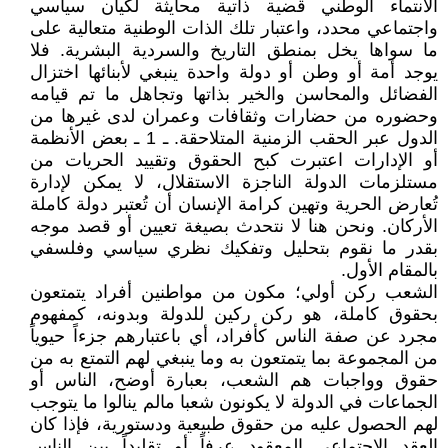
الانتماء الوطني قضية ذاتية محايثة لكيان سياسي
واجتماعي محدد، واعتبار تلك الذات الوطنية متعالية على
ما سواها يخل بمنطق التاريخ والسردية البشرية. فلا
يوجد أمة أو وطن أو دولة واحدة ينبغي لأبنائها اختزال
الفضائل والمحاسن والخير بذاتها وتجاهل ما تم قيامه
وحضوره من حضارات وثقافات وعمران لدى غيرها من
الدول عبر الحقب الزمنية المتلاحقة. ـ 1 ـ بعض الأنظمة
أو الإدارات اعتبرت كبح الحقوق وتقييد الحريات من
مستلزمات الدولة الناجزة الاستقلال، لا يمكن لإدارة
تُعارض الحرية وتهين كرامة الإنسان أن تُعتبر دولة كاملة
الأركان. ونحن هنا لا نتحدث بصيغة تعيين أو قصد موجه
بقدر ما نقوم بتحليل وتفكيك نظري سياسي وفلسفي
بالمقام الأول.
الشعب ركن أولي؛ مكون من مواطنين أفراد يتمتعون
بحقوق كاملة، هو ركن ركين للدولة وبدونه، كمفهوم
مجرد عن صفة الناس كأفراد، أي باعتبارهم جزءاً حيوياً
من المجموعة بما يتمتعون به وما ينبغي لهم التمتع به من
حقوق وواجبات هم الشعب، بعبارة أوضح، الناس أو
الجماعات في الدولة لا يكونون شعبا مالم ينالوا ما يتوجب
لهم الحصول عليه من حقوق طبيعية ودستورية، فإذا كان
العقد الاجتماعي المعقود عرفاً أو تقليداً بين الناس