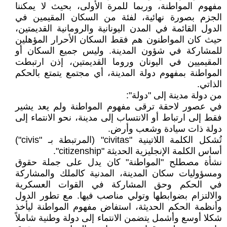
مفهوم المواطنة، وربما للمرة الأولى، بحيث لا يمكننا
الجزم بصورة نهائية، لفئة من السكان المقيمين في
الدول القائمة في المدن اليونانية والرومانية القديمتين،
حيث كان المواطنون هم فقط السكان الأحرار المؤهلين
للمشاركة في شؤون المدينة. وليس جميع السكان أو
المقيميين في اليونان وروما القديمتين، إذن ارتبطت
المواطنة بمفهوم دولة المدينة، أي مجتمع يتمتع بالحكم
الذاتي.
من دولة مدينة إلى "دولة":
في عصور لاحقة ترقى مفهوم المواطنة ولم يعد يشير
فقط إلى ارتباط أو الانتساب إلى مدينة، نحو الانتماء إلى
دولة ذات سيادة وشعب وأرض.
تُشكل الكلمة اللاتينية "civitas" (المرتبطة بـ "civis")
أساس الكلمة الإنجليزية الحديثة "citizenship".
نشأة مصطلح "المواطنة" كان يدل على جملة حقوق
ومسؤوليات سكان المدينة، المدنية كالملك والمشاركة
في الحكم وحق المشاركة في القوات العسكرية
والالتزام بضوابطها وتولي مناصب فيها. مع تطور الدول
وأنظمة الحكم الحديثة، استفاض مفهوم المواطنة ليأخذ
شكلا أوسع وأشمل يتضمن الانتماء إلى دولة وطنية شاملاً