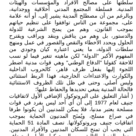
سلطتها على مصالح الأفراد والمؤسسات والهيئات
المدنية. فسلطة المجتمع المدني أخلاقية ووجدانية،
وبالرغم من أن مصطلح المدينة يشير إلى، أو أنه علامة
على، مجموعة من الناس توافقوا على تنظيم حياتهم
بموجب القانون، وهم من يمنح الشرعية للدولة
والدستور، بل وهم من يناقش وينقد ويراقب ويقترح
الحلول ويحدد الأخطاء والنقص والقصور في عمل ومنهج
سلطات الدولة، ما يعني اعتباره كيان وجودي من
المفهوم الأكبر "الدولة" لكن ماهيته تتغير فيما لو نسب
للاحقة كقولنا "الدفاع الوطني" وهي قوات مدنية اضطر
اللجوء إليها بفعل ظرف قاهر، كالحروب الداخلية
والكوارث والاعتداءات الخارجية، فهذا الربط استثنائي
وليس أصلي. وحتى في ظل تلك الظروف الاستثنائية
فالحالة المدنية ينبغي تحديدها والحفاظ عليها؛
( أشار التعليق على البروتوكول الإضافي الأول لاتفاقيات
جنيف لعام 1977 إلى أن أي أحد ليس بفرد في قوات
مسلحة يعتبر مدنيا، فلا يمكن للمدنيين أن يكونوا طرفا
في صراع مسلح، ويُمنَح المدنيون الحماية بموجب
اتفاقيات جنيف وبروتوكولاتها. تصف المادة 51 الحماية
التي يجب أن تمنح للسكان المدنيين والأفراد المدنيين.