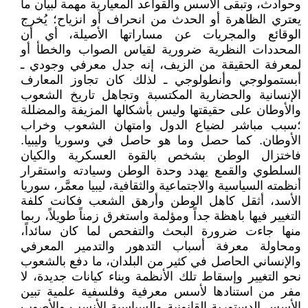
وحوادث، وتبقى الأسس والقواعد المعيارية مهمة لبيان ما
يعتري الظاهرة أو الحدث من انحراف أو انزياح؛ يُخرج
الوقائع والمجريات عن مساراتها الأصيلة، أي أن
المحددات النظرية ضرورية لقياس الصواب والخطأ أو
لمعرفة الحقيقة من الزيف، إنه جدل معرفي وجودي ـ
أبستمولوجي وأنطولوجي ـ لذلك كان تجاوز المعارف
الإنسانية والحضارية المكتسبة وتجاهل تاريخ الشعوب
والأوطان على حقيقتها وليس بأشكالها المزيفة والمضللة
؛سبب مباشر لضياع الدول وامتهان الشعوب وخراب
الأوطان. كما حصل وما هو حاصل في وسوريا وليبيا.
فاختزال الوطن بشخص بالقوة العسكرية والكيان
السلطوي والقمع يهدد وحدة الوطن وسيادته واستقرار
أنظمته السياسية والاجتماعية والثقافية، ليبيا معمَّر، سوريا
الأسد، أثقل كاهل الوطن وأرهق الشعب فكانت كلفة
التغيير فيها باهظة جداً ومؤلمة واستغرق زمناً طويلاً، ربما
منها جاءت ضرورة البحث والتفحص لما كان سائداً،
ومحاولة معرفة أسباب التدهور والتدمير المعرفي
والإنساني الحاصل في كثير من البلدان، ما دفع بالشعوب
نحو التغيير وإسقاط تلك الأنظمة وبناء كيانات جديدة، لا
مفر من استنادها لأسس معرفية وفلسفية علمية تبين
الأسس الدستورية القانونية والسياسية الأنسب والأصوب