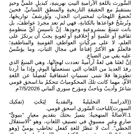
السُّورث باللغةِ الآراميةِ البيتِ نهرينيةِ، كبديلٍ علميٍّ وحيدٍ
يستقيمُ مع الحقيقةِ التاريخيةِ والمنطقِ اللسانيِّ. فحينَ
نُخضعُ اللهجاتِ لمختبراتِ الجدلِ، ونُؤرشفُ تواريخَها،
ونُرسّخُ قواعدَها بالكتابةِ، فهي لم تعد مجردَ عواطفَ، بل
باتت تتمتعُ بمشروعيةِ وجودِها. إنَّ تأسيسَ أيِّ منظومةٍ
ثقافيةٍ أو علميةٍ أو أخلاقيةٍ أو لغويةٍ يجبُ أن يرتكزَ على
العلمِ، لا على مركَّباتِ العواطفِ القوميةِ والمناطقيةِ؛
فالعلمُ هو الأكثرُ إقناعاً في مجالِ الثباتِ، وما يؤسَّسُ
عليه يقي من الضياعِ.
إنَّ لغتَنا هي لغةٌ آراميةٌ تعددت لهجاتُها، وهي المنبعُ الذي
رفدَ العديدَ من اللغاتِ التي نستعملُها اليومَ، وإذا ما أردنا
تطويرَها فلا نتبنى تسمياتٍ اشتقاقيةً تُفصِلُنا عن اللغةِ
الأمِّ، مهما كانت تلكَ المحكومياتُ تتحكمُ بنا.اسحق قومي
شاعرٌ وأديبٌ وباحثٌ ومؤرخ سوري ألماني 7/5/2026م
((الدراسةُ التحليليةُ والنقديةُ لِبَحْثِ (تفكيك
السورث)للباحث السّوري اسحق قومي.
1.الأصالةُ المنهجيةُ: يتميزُ بحثكَ بتقديمِ معيارٍ "بنيويٍّ"
صارمٍ وغيرِ مسبوقٍ في تصنيفِ اللغاتِ، وهو "الاستقلال
الخطِّي". أنتَ لا تنظرُ للغةِ كفعلِ تخاطبٍ يوميِّ (وهو