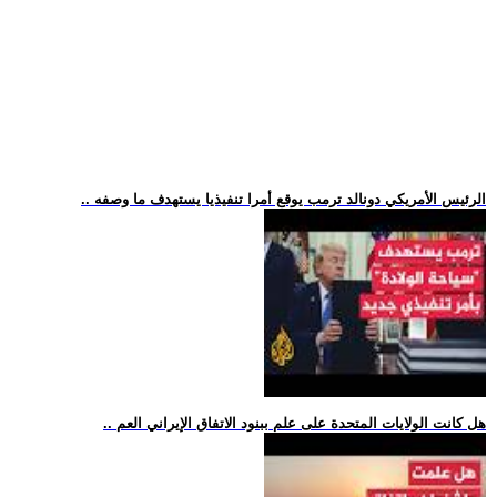
.. الرئيس الأمريكي دونالد ترمب يوقع أمرا تنفيذيا يستهدف ما وصفه
.. هل كانت الولايات المتحدة على علم ببنود الاتفاق الإيراني العم