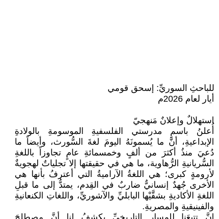
للباحثِ السوريِّ: إسحق قومي
أيار لعام 2026م
استهلالٌ وإعلانٌ مَنهجيّ
أُعلنُ باسمِ مدرستي الفلسفيةِ الموسومةِ بالولادةِ
الإبداعيةِ، أنَّ ما يُسمونَهُ اليومَ لغةَ السُّورث، وأيضاً ما
دُعيَ منذُ أكثرَ من ألفٍ وخمسمائةِ عامٍ تجاوزاً باللغةِ
السُّريانيةِ الرُّهاوية، ما هي في حقيقتها إلا تجلياتٌ لهجويةٌ
لأرومةٍ كبرى؛ هي اللغةُ الآراميةُ التي أعترفُ بأنها هي
الأخرى جُهدٌ إنسانيٌّ ضاربٌ في القِدم، يمتدُّ إلى ما قبلِ
اللغةِ الأكاديةِ بشقَّيْها البابليِّ والآشوريِّ، واللغاتِ الكنعانيةِ
والفينيقيةِ والمصريةِ.
إنَّ تتبعَنا للمسارِ التاريخيِّ يكشفُ لنا أنَّ مصطلحَ