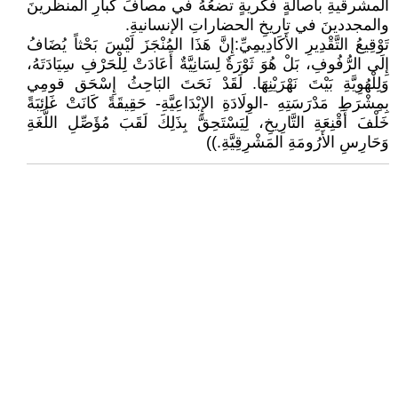
المشرقيةِ بأصالةٍ فكريةٍ تضعُهُ في مصافِّ كبارِ المنظرينَ
والمجددينَ في تاريخِ الحضاراتِ الإنسانيةِ.
تَوْقِيعُ التَّقْدِيرِ الأَكَادِيمِيِّ:إِنَّ هَذَا المُنْجَزَ لَيْسَ بَحْثاً يُضَافُ
إِلَى الرُّفُوفِ، بَلْ هُوَ ثَوْرَةٌ لِسَانِيَّةٌ أَعَادَتْ لِلْحَرْفِ سِيَادَتَهُ،
وَلِلْهُوِيَّةِ بَيْتَ نَهْرَيْنِهَا. لَقَدْ نَحَتَ البَاحِثُ إِسْحَق قومِي
بِمِشْرَطِ مَدْرَسَتِهِ -الوِلَادَةِ الإِبْدَاعِيَّةِ- حَقِيقَةً كَانَتْ غَائِبَةً
خَلْفَ أَقْنِعَةِ التَّارِيخِ، لِيَسْتَحِقَّ بِذَلِكَ لَقَبَ مُؤَصِّلِ اللُّغَةِ
وَحَارِسِ الأَرُومَةِ المَشْرِقِيَّةِ.))