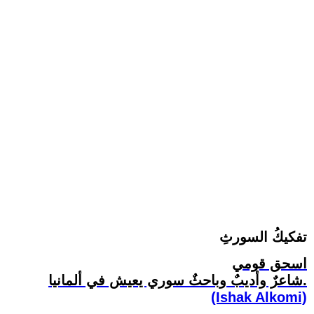
تفكيكُ السورثِ
اسحق قومي
شاعرٌ وأديبٌ وباحثٌ سوري يعيش في ألمانيا.
(Ishak Alkomi)