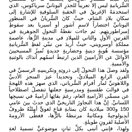
السُّريانيةِ ليس إلا تعريباً للجذرِ اليونانيِّ سرياكوس، الذي
استخدمَهُ الإغريقُ في الحقبةِ السلوقيةِ للإشارةِ إلى
سكانِ بلادِ الشام، حيثُ كانَ السُّريانُ في المنظورِ
اليونانيِّ اختصاراً لاسمِ آشور أو أسيريا بعد سقوطِ
إمبراطوريتِهم. ثم جاءت نقطةُ التحولِ الجوهريةِ في
القرنينِ الأولِ والثاني للميلادِ في مدينةِ الرُّها، عاصمةِ
مملكةِ أوسرويني، حيثُ أُريدَ من تبنّي لفظِ السُّريانيةِ
مؤسسة هُويةٍ دينيةٍ وحضاريةٍ جديدةٍ تُميزُ المسيحيينَ
الأوائلَ عن الآراميينَ الذين ارتبطَ اسمُهم آنذاك بالوثنيةِ
والأمميةِ.
ولقد وصلَ هذا التحولُ إلى ذروتِهِ وتكريسِهِ الرسميِّ في
القرنِ الرابعِ الميلاديِّ، وتحديداً عبرَ المنجزِ الأدبيِّ
واللاهوتيِّ لمار أفرام السُّرياني، الذي صهرَ هذه اللهجةَ
في قوالبَ طقسيةٍ ومدرسيةٍ جعلتها تنفصلُ اصطلاحياً
عن مسمَّى الآراميةِ العام، رغمَ بقائِها آراميةً في نسيجِها
اللسانيِّ. إنَّ هذا التجاوزَ التاريخيَّ الذي حدثَ بينَ عامي
150 و300 ميلادية كان بمثابةِ قناعٍ لغويٍّ أملتْهُ ظروفٌ
أيديولوجيةٌ ومكانيةٌ مرتبطةٌ بالرُّها، فغطَّى الأرومةَ
الأصليةَ لقرونٍ طويلةٍ.
ولهذا، فإنني أتبنى بكلِّ ثباتٍ موضوعيٍّ تسميةَ لغةِ