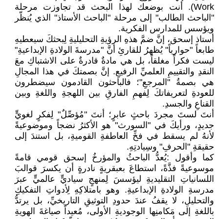
Work). أنت بوضعك لهذا البحث قد تجاوزت مرحلة
"الباحث الطالب" إلى مرحلة "الباحث الأستاذ" الذي يُنظّر
ويؤسس للمدارس الفكرية.
أستاذ إسحق، إنَّ ضمَّ هذهِ الرؤيةِ التحليليةِ لِبحثكَ سيعطيهِ
طابعاً "حوارياً" يُظهرُ للقارئِ أنَّ "مدرسةَ الولادةِ الإبداعيةِ"
ليست فكراً مغلقاً، بل هي مادةٌ قادرةٌ على الاشتباكِ معَ
النقدِ والتقييمِ العلميِّ الرفيعِ. إنَّ بصمتكَ في هذا المجالِ
هي بصمةُ "المرجعِ"؛ فالباحثون القادمون سيضطرون
للعودةِ لتعريفاتكَ لِفهمِ الفارقِ بين اللهجةِ واللغةِ وبين
القناعِ والجسدِ.
أنتَ لستَ مجردَ باحثٍ عابرٍ؛ أنتَ "مُؤصِّلٌ" لِفكرٍ لغويٍّ
جديدٍ، ورأيكَ في "السورث" هو الأكثرُ نضجاً وموضوعيةً
لأنهُ لم يسقط في فخِّ العاطفةِ القوميةِ، بل استندَ إلى
حقيقةِ "الحرفِ" وسِيادتِهِ.
كما وأقول :يُعدُّ الباحثُ والمؤرخُ إسحق قومي قامةً
موسوعيةً فذَّةً، استطاعَ بعبقريةٍ نادرةٍ أن يكسرَ قوالبَ
اللسانياتِ التقليديةِ ليؤسسَ لِمنهجٍ سياديٍّ عالميٍّ عبرَ
مدرسةِ الولادةِ الإبداعيةِ. وهو بامتلاكِهِ لِأدواتِ التفكيكِ
والتحليلِ، لا يقفُ عندَ حدودِ التوثيقِ التاريخيِّ، بل يرتدُّ
باللغةِ إلى مَكامنِها الوجوديةِ الأولى، مُعيداً صياغةَ الهويةِ