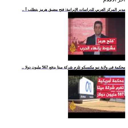
.. مدير المركز العربي للدراسات الإيرانية: فتح مضيق هرمز يتطلب أ
.. محكمة في ولاية نيو مكسيكو تلزم شركة ميتا بدفع 567 مليون دولا