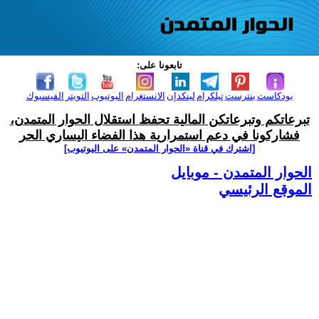
تابعونا على:
بودكاست
بنترست
تيلكرام
لينكدإن
الانستغرام
اليوتيوب
التويتر
الفيسبوك
تبرعاتكم وتبرعاتكن المالية تحفظ استقلال الحوار المتمدن،
فشاركونا في دعم استمرارية هذا الفضاء اليساري الحر
[اشترك في قناة ‫«الحوار المتمدن» على اليوتيوب]
الحوار المتمدن - موبايل
الموقع الرئيسي