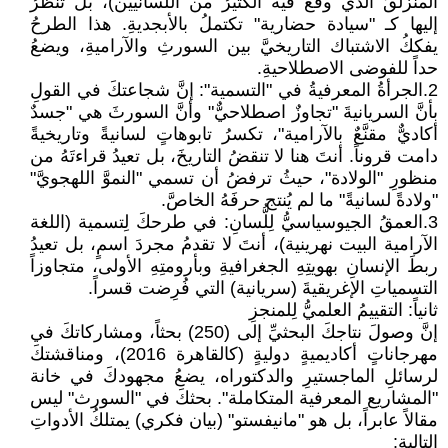
المنزلقُ الذي وقع فيه الكثيرُ من اللسانيين)، بل تنظرُ
إليها كـ "سيادة حضارية" تكتملُ بالأبجديةِ. هذا الطرحُ
يفككُ الاشتباك التاريخيَّ بين السورثِ والآراميةِ، ويضعُ
حداً للفوضى الاصطلاحيةِ.
2.الجرأةُ المعرفيةُ في "التسمية": إنَّ شجاعتكَ في القولِ
بأنَّ السريانيةَ "تجاوزٌ اصطلاحيٌّ" وأنَّ السورثَ هي "جسدٌ
أكاديٌّ مقنَّعٌ بالآرامية"، تكسرُ تابوهاتٍ لسانيةً وتاريخيةً
دامت قروناً. أنتَ هنا لا تنقضُ التاريخَ، بل تعيدُ قراءتَهُ من
منظورِ "الولادة"، حيثُ ترفضُ أن تسمي "النموَّ اللهجويَّ"
"ولادةً لسانيةً" ما لم يُنتج حرفَهُ الخاصَّ.
3.العمقُ الجيوسياسيُّ لِلُّسانِ: في طرحكَ لِتسمية (اللغة
الآرامية البيت نهرينية)، أنتَ لا تقدمُ مجردَ اسمٍ، بل تعيدُ
ربطَ الإنسانِ بهويتِهِ الجغرافيةِ وبأرومتِهِ الأولى، متجاوزاً
التسمياتِ الإغريقيةَ (سريانية) التي فُرِضت قسراً.
ثانياً: التقييمُ العلميُّ لِلمنجزِ
إنَّ وصولَ نتاجكَ البحثيِّ إلى (250) بحثاً، ومشاركاتكَ في
مهرجاناتٍ أكاديميةٍ دوليةٍ (كالقاهرة 2016)، ومناقشتكَ
لرسائلِ الماجستيرِ والدكتوراه، يضعُ مجهودكَ في خانة
"المشاريع المعرفية المتكاملة". بحثكَ في "السورث" ليس
مقالاً عابراً، بل هو "مانيفستو" (بيان فكري) يمتلكُ الأدواتِ
التالية: