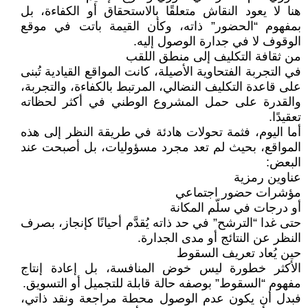
هنا لا يعود النقاش متعلقًا بالاستحقاق أو الكفاءة، بل
بمفهوم “الحضور” ذاته، وكأن القيمة باتت في موقع
الوقوف لا في جدارة الوصول إليه.
من ثقافة التكليف إلى منطق اللقب
في التجربة الفتحاوية الأصيلة، كانت المواقع القيادية تُبنى
على قاعدة التكليف النضالي، المرتبط بالكفاءة، والتجربة،
والقدرة على حمل المشروع الوطني في أكثر لحظاته
تعقيدًا.
أما اليوم، فثمة تحولات هادئة في طريقة النظر إلى هذه
المواقع، بحيث لم تعد مجرد مسؤوليات، بل أصبحت عند
البعض:
عناوين رمزية
مؤشرات حضور اجتماعي
أو درجات في سلّم المكانة
حتى غدا “الترشح” في حد ذاته يُقدَّم أحيانًا كإنجاز، بصرف
النظر عن النتائج أو مدى الجدارة.
حين يُعاد تعريف السقوط
الأكثر خطورة ليس خوض المنافسة، بل إعادة إنتاج
مفهوم “السقوط” بوصفه حالة قابلة للتجميل أو التسويق.
فبدل أن يكون عدم الوصول محطة مراجعة ونقد ذاتي،