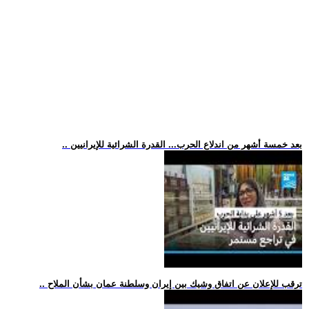
.. بعد خمسة أشهر من اندلاع الحرب... القدرة الشرائية للإيرانيين
.. ترقب للإعلان عن اتفاق وشيك بين إيران وسلطنة عمان بشأن الملاح