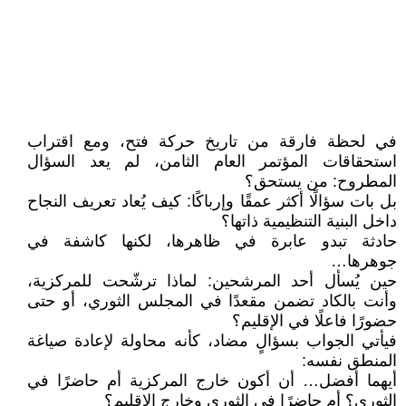
في لحظة فارقة من تاريخ حركة فتح، ومع اقتراب
استحقاقات المؤتمر العام الثامن، لم يعد السؤال
المطروح: من يستحق؟
بل بات سؤالًا أكثر عمقًا وإرباكًا: كيف يُعاد تعريف النجاح
داخل البنية التنظيمية ذاتها؟
حادثة تبدو عابرة في ظاهرها، لكنها كاشفة في
جوهرها…
حين يُسأل أحد المرشحين: لماذا ترشّحت للمركزية،
وأنت بالكاد تضمن مقعدًا في المجلس الثوري، أو حتى
حضورًا فاعلًا في الإقليم؟
فيأتي الجواب بسؤالٍ مضاد، كأنه محاولة لإعادة صياغة
المنطق نفسه:
أيهما أفضل… أن أكون خارج المركزية أم حاضرًا في
الثوري؟ أم حاضرًا في الثوري وخارج الإقليم؟