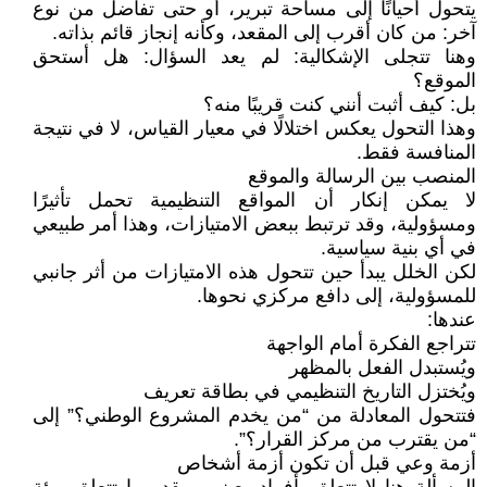
يتحول أحيانًا إلى مساحة تبرير، أو حتى تفاضل من نوع
آخر: من كان أقرب إلى المقعد، وكأنه إنجاز قائم بذاته.
وهنا تتجلى الإشكالية: لم يعد السؤال: هل أستحق
الموقع؟
بل: كيف أثبت أنني كنت قريبًا منه؟
وهذا التحول يعكس اختلالًا في معيار القياس، لا في نتيجة
المنافسة فقط.
المنصب بين الرسالة والموقع
لا يمكن إنكار أن المواقع التنظيمية تحمل تأثيرًا
ومسؤولية، وقد ترتبط ببعض الامتيازات، وهذا أمر طبيعي
في أي بنية سياسية.
لكن الخلل يبدأ حين تتحول هذه الامتيازات من أثر جانبي
للمسؤولية، إلى دافع مركزي نحوها.
عندها:
تتراجع الفكرة أمام الواجهة
ويُستبدل الفعل بالمظهر
ويُختزل التاريخ التنظيمي في بطاقة تعريف
فتتحول المعادلة من “من يخدم المشروع الوطني؟” إلى
“من يقترب من مركز القرار؟”.
أزمة وعي قبل أن تكون أزمة أشخاص