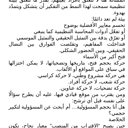
المسألة هنا لا تتعلق بأفراد بعينهم، بقدر ما تتعلق ببيئة
تنظيمية سمحت لهذا النمط من التفكير أن يتشكل ويتمدّد
بهدوء.
بيئة لم تعد دائمًا:
تحسم معايير الأفضلية بوضوح
أو تفعّل أدوات المحاسبة التنظيمية كما ينبغي
أو تفرّق بدقة بين التمثيل الحقيقي والتمثيل الموسمي
فتداخلت المفاهيم، وتقلصت الفوارق بين النضال
الحقيقي، وبين الحضور الشكلي.
فتح أكبر من الأسماء
حركة بحجم فتح، بتاريخها وتضحياتها، لا يمكن اختزالها
في سباق على المواقع أو الألقاب.
هي حركة مشروع وطني، لا حركة كراسي.
حركة شعب، لا حركة أفراد.
حركة تضحيات، لا حركة عناوين.
ومن يقترب من موقع قيادي فيها، عليه أن يطرح سؤالًا
على نفسه قبل أي ترشح:
هل أنا بحجم المسؤولية… أم أبحث عن المسؤولية لتكبير
حجمي؟
الخلاصة
حين يصبح “الاقتراب من المنصب” معيار نجاح، نكون