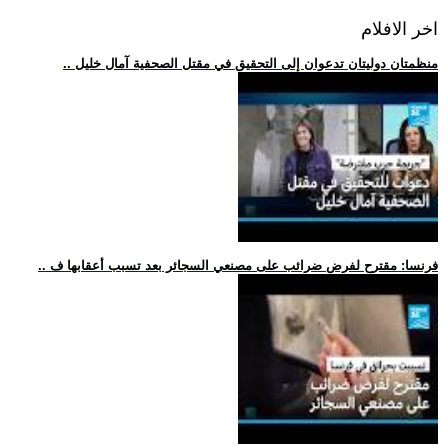
اخر الافلام
.. منظمتان دوليتان تدعوان إلى التحقيق في مقتل الصحفية آمال خليل
.. فرنسا: مقترح لفرض ضرائب على مصنعي السجائر بعد تسبب أعقابها ف