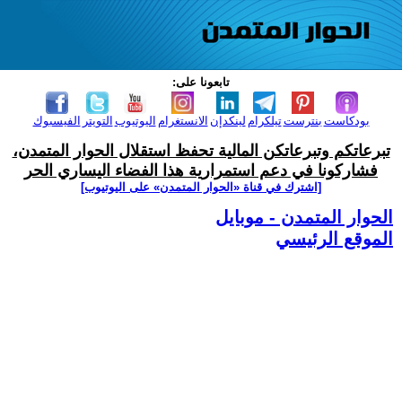
تابعونا على:
بودكاست
بنترست
تيلكرام
لينكدإن
الانستغرام
اليوتيوب
التويتر
الفيسبوك
تبرعاتكم وتبرعاتكن المالية تحفظ استقلال الحوار المتمدن،
فشاركونا في دعم استمرارية هذا الفضاء اليساري الحر
[اشترك في قناة ‫«الحوار المتمدن» على اليوتيوب]
الحوار المتمدن - موبايل
الموقع الرئيسي