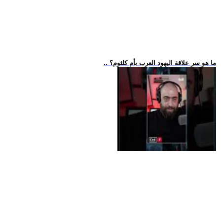
.. ما هو سر علاقة اليهود العرب بأم كلثوم؟