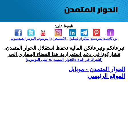
تابعونا على:
بودكاست
بنترست
تيلكرام
لينكدإن
الانستغرام
اليوتيوب
التويتر
الفيسبوك
تبرعاتكم وتبرعاتكن المالية تحفظ استقلال الحوار المتمدن،
فشاركونا في دعم استمرارية هذا الفضاء اليساري الحر
[اشترك في قناة ‫«الحوار المتمدن» على اليوتيوب]
الحوار المتمدن - موبايل
الموقع الرئيسي