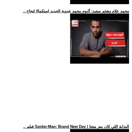
.. محمد علام وهيثم سعيد: ألبوم محمد عدوية الجديد استكمالا لنجاح
.. فيلم Spider-Man: Brand New Day | البداية اللي كان بيتر محتا