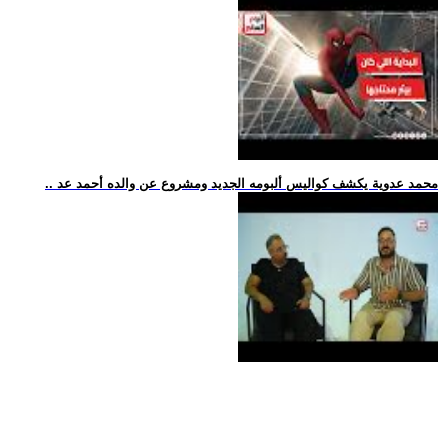
.. محمد عدوية يكشف كواليس ألبومه الجديد ومشروع عن والده أحمد عد