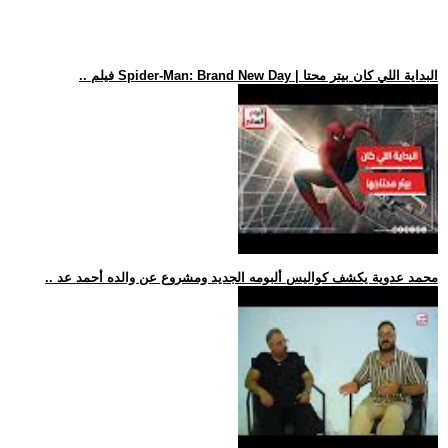
.. فيلم Spider-Man: Brand New Day | البداية اللي كان بيتر محتا
.. محمد عدوية يكشف كواليس ألبومه الجديد ومشروع عن والده أحمد عد