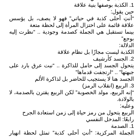
1. الكذبة بوصفها بنية علاقة
حين يقول:
“أنتِ أحلى كذبة في حياتي” فهو لا يصف، بل يؤسس
علاقة قائمة على اختزال المرأة إلى لحظة متعة
بينما تستقبل هي الجملة كصدمة وجودية .. “نظرت إليه
بوجع”
الدلالة:
الكذبة ليست مجازًا بل نظام علاقة
2. الجسد كأرشيف
يتحول الجسد إلى حامل للذاكرة .. “نبت عرق بارد على
جبهتها” .. “ارتجفت قدماها”
الجسد هنا لا يستجيب للحاضر بل لذاكرة الألم
3. الربيع (انقلاب الرمز)
“إنه الربيع، مولد الخصوبة” لكن الربيع يقترن بالصدمة، لا
بالولادة.
وعليه:
الربيع يتحول من رمز حياة إلى زمن استعادة الجرح
رابعًا: المدخل النفسي
1. الصدمة
الجملة المركزية: “أنتِ أحلى كذبة” تمثل لحظة انهيار