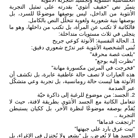
الحساسية النسوية وتجسيد التجربة الأنثوية
يتميّز نص “حفيف أنثوي” بقدرته على تمثيل التجربة
الأنثوية من الداخل، ليس بوصفها موضوعًا للسرد، بل
بوصفها بنية شعورية ولغوية تتخلّل النص بالكامل.
فالكاتبة لا تكتب عن المرأة، بل تكتب من داخلها، وهو ما
يتجلى في ثلاث مستويات متداخلة:
1. الحالة النفسية: الأنوثة كوعي جريح
تُبنى الشخصية الأنثوية عبر تدرّج شعوري دقيق:
“بلعت غصة محرقة”
“نظرت إليه بوجع”
“فخرجت في المرتين مكسورة مهانة”
هذه العبارات لا تصف حالة عاطفية عابرة، بل تكشف أن
الأنوثة هنا ليست حالة رومانسية، بل تجربة وعي متشكّل
عبر الصدمة
2. الجسد: من موضوع للرغبة إلى ذاكرة حيّة
تتعامل الكاتبة مع الجسد الأنثوي بطريقة لافتة، حيث لا
يُقدَّم بوصفه موضوعًا لنظرة الآخر، بل ككيان يستبطن
التجربة ..
“ارتجفت قدماها”
“نبت عرق بارد على جبهتها”
الجسد هنا لا يُعرض، بل “يشعر ولا يُختزل في الإغراء، بل