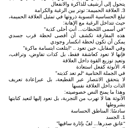
يتحول إلى أرشيف للذاكرة والانفعال
3. العلاقة الحميمة: توتر بين الرغبة والكرامة
تبلغ الحساسية النسوية ذروتها في تمثيل العلاقة الحميمة،
حيث تتداخل الرغبة مع الإهانة:
“في أسمى اللحظات... أنتِ أحلى كذبة”
هذه المفارقة تكشف أن أقصى لحظة قرب جسدي
يمكن أن تكون لحظة انكسار وجودي
وفي المقابل، حين تعود .. “ابتلعت ابتسامة ماكرة”
فإنها لا تعود كعاشقة فقط، بل كذات تفاوض، وتراقب،
وتعيد توزيع القوة داخل العلاقة
4. الأنوثة كفعل استعادة
في الجملة الختامية “لم تعد كذبته”
لا يتحقق الانتصار عبر القطيعة، بل عبرإعادة تعريف
الذات داخل العلاقة نفسها
وهذا ما يمنح النص خصوصيته:
الأنوثة هنا لا تهرب من التجربة، بل تعود إليها لتعيد كتابتها
بشروطها
سادسًا: المناطق الحساسة
1. الجسد
“عانق صدرها... لفّ بإثارة ساقيها”