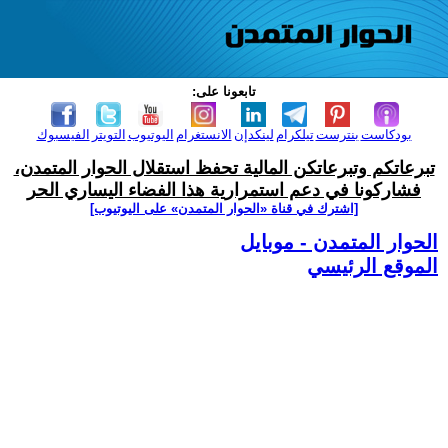
تابعونا على:
بودكاست
بنترست
تيلكرام
لينكدإن
الانستغرام
اليوتيوب
التويتر
الفيسبوك
تبرعاتكم وتبرعاتكن المالية تحفظ استقلال الحوار المتمدن،
فشاركونا في دعم استمرارية هذا الفضاء اليساري الحر
[اشترك في قناة ‫«الحوار المتمدن» على اليوتيوب]
الحوار المتمدن - موبايل
الموقع الرئيسي