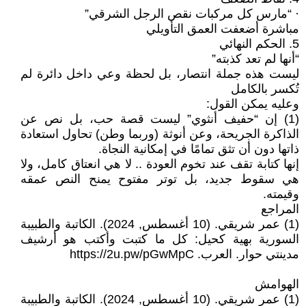
· “مارس كل مركبات نقص الرجل الشرقي”
مباشرة أضعفت العمق التأويلي
5. الحكم النهائي
“أنها لم تعد كذبته”
ليست هذه جملة انتصار، بل لحظة وعي داخل دائرة لم
تُكسر بالكامل
وعليه يمكن القول:
(1) إن “حفيف أنثوي” ليست قصة حب، بل نص عن
الذاكرة الجريحة، وعن أنوثة (وربما وطن) تحاول استعادة
ذاتها دون أن تثق تمامًا في إمكانية النجاة.
إنها كتابة تقف عند تخوم العودة .. لا هي انعتاق كامل، ولا
هي سقوط جديد، بل توتر مفتوح يمنح النص عمقه
وقيمته.
المراجع
(1) عمر شريقي. (10 أغسطس, 2024). الكاتبة والطبيبة
السورية بهية كحيل: كل ما كتبت وأكتب هو أرشيف
مدينتي حوار. العرب. https://2u.pw/pGwMpC
الهوامش
(1) عمر شريقي. (10 أغسطس, 2024). الكاتبة والطبيبة