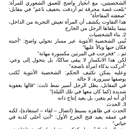
الشخصيتين، مع انحياز واضح للعمق الشعوري للمرأة:
“بلعت غصة محرقة ثم أردفت بحفيف ناعم” في مقابل:
“صعقته المفاجأة”
هذا التفاوت يكشف أن المرأة تعيش التجربة من الداخل،
بينما يتلقاها الرجل من الخارج
2. بناء الشخصيات
تُبنى الشخصية الأنثوية عبر مسار تحولي واضح: “أحبته
فكان حبها وبالاً عليها”
ثم .. “فخرجت في المرتين مكسورة مهانة”
لكن هذا الانكسار لا يبقى ساكنًا، بل يتحول إلى وعي:
“أدركت بذكاء امرأة ناضجة”
وعليه يمكن تكثيف الحكم: الشخصية الأنثوية تُكتب
بوصفها سيرورة، لا حالة
في المقابل، يظل الرجل أسير نمط ثابت: “قالها بعفوية
شديدة (كما كان معها في تلك الليلة)”
أي أنه لم يتغير، بل يعيد إنتاج ذاته
3. الحدث
الحدث في ظاهره بسيط (اتصال – لقاء – استعادة)، لكنه
في عمقه يعيد فتح الجرح الأول: “أنتِ أحلى كذبة في
حياتي”