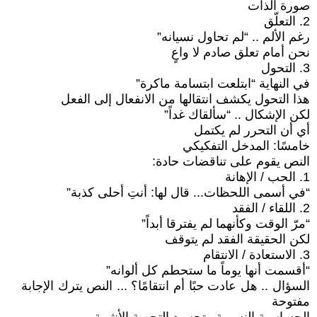
صورة الذات
2. التعلّق
رغم الألم .. “لم تحاول نسيانه”
نحن أمام تعلق صادم لا واعٍ
3. التحول
في النهاية “ابتلعت ابتسامة ماكرة”
هذا التحول يكشف انتقالها من الانفعال إلى الفعل
لكن الإشكال .. “سألقاك غداً”
أي أن التحرر لم يكتمل
خامسًا: المدخل التفكيكي
النص يقوم على تناقضات حادة:
1. الحب / الإهانة
“في أسمى اللحظات... قال لها: أنتِ أحلى كذبة”
2. اللقاء / الفقد
“مرّ الوقت وكأنهما لم يفترقا أبداً”
لكن الحقيقة الفقد لم يتوقف
3. الاستعادة / الانتقام
“أقسمت أنها يوماً ما ستحطم كل ألوانه”
السؤال .. هل عادت حبًا أم انتقامًا؟ ... النص يترك الإجابة
مفتوحة