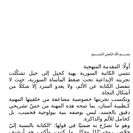
﷽
أولًا: المقدمة المنهجية
تنتمي الكاتبة السورية بهية كحيل إلى جيل تشكّلت
تجربته الإبداعية تحت ضغط المأساة السورية، حيث لا
تنفصل الكتابة عن الألم، ولا يغدو السرد إلا شكلًا من
أشكال النجاة.
وتكتسب تجربتها خصوصية مضاعفة من خلفيتها المهنية
كـطبيبة أسنان، بما تتيحه هذه المهنة من حسّ تشريحي
دقيق بالجسد، ليس بوصفه بنية بيولوجية فحسب، بل
كحامل للألم والذاكرة.
وهو ما تصرّح به ضمنيًا في قولها: “الكتابة بالنسبة إليّ
خلاص روحي”[1] و«كل ما كتبت وأكتب هو أرشيف