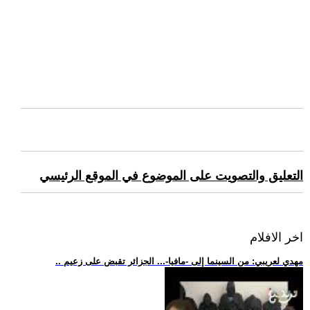
التعليق والتصويت على الموضوع في الموقع الرئيسي
اخر الافلام
.. مهدي لعريبي: من السينما إلى -مافيا-... الجزائر تقبض على زعيم