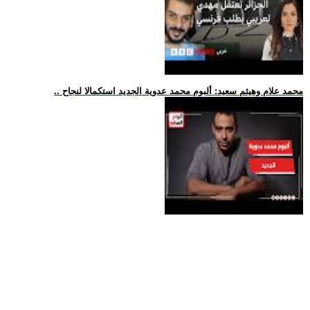
.. محمد علام وهيثم سعيد: ألبوم محمد عدوية الجديد استكمالا لنجاح