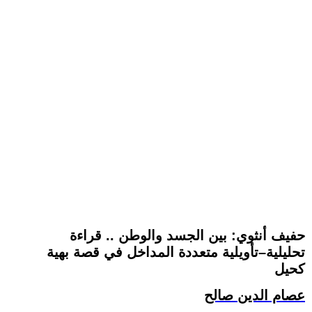
حفيف أنثوي: بين الجسد والوطن .. قراءة
تحليلية–تأويلية متعددة المداخل في قصة بهية
كحيل
عصام الدين صالح