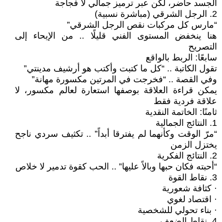
الجسد حاضر، لكن عبر ترميز جمالي لا فجاجة
2. الرجل الشرقي (مباشرة نسبية)
“مارس كل مركبات نقص الرجل الشرقي”
هنا ينخفض المستوى الفني قليلًا .. من الإيحاء إلى
التصريح
سابعًا: الربط بالواقع
تقول الكاتبة .. “كل ما كتبت وأكتب هو أرشيف مدينتي”
وفي القصة .. “فخرجت في المرتين مكسورة مهانة”
يمكن قراءة العلاقة بوصفها استعارة لعالم مكسور، لا
علاقة فردية فقط
ثامنًا: الخاتمة النقدية
1. النتائج الجمالية
“مرّ الوقت وكأنهما لم يفترقا أبداً” .. تكثيف سردي ناجح
يختزل الزمن
2. النتائج الفكرية
“أحبته فكان حبها وبالاً عليها” .. الحب كقوة تدمير لا خلاص
3. نقاط القوة
· كثافة شعورية
· اقتصاد لغوي
· بناء تحولي للشخصية
4. نقاط الضعف