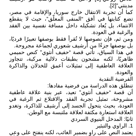
مدينتي”[2].
كما أن تجربة الانتقال خارج سوريا، والإقامة في مصر،
تضع كتابتها في أفق “المنفى المعلّق”، حيث لا ينقطع
الانتماء، بل يُعاد تشكيله داخل مسافة نفسية بين الفقد
والرغبة في العودة.
ومن ثم، فإن نصوصها لا تُقرأ فقط بوصفها تعبيرًا فرديًا،
بل بوصفها جزءًا من أرشيف شعوري لجماعة مجروحة.
في هذا السياق، تأتي قصة “حفيف أنثوي” كنص حميمي
ظاهريًا، لكنه مشحون بطبقات دلالية مركبة، تتجاوز
العلاقة العاطفية إلى تمثيلات أعمق للخذلان والذاكرة
والعودة.
الفرضية النقدية
تنطلق هذه الدراسة من فرضية مفادها:
أن قصة “حفيف أنثوي” تعيد، عبر بنية علاقة عاطفية
مشروخة، تمثيل تجربة الفقد والاقتلاع ثم الرغبة في
العودة، بحيث يتحول الجسد إلى أرشيف للذاكرة، وتغدو
العلاقة استعارة مكثفة لعلاقة ملتبسة مع الوطن.
ثانيًا: المدخل البنيوي السردي
1. الراوي والتبئير
يعتمد النص على راوٍ بضمير الغائب، لكنه ينفتح على وعي