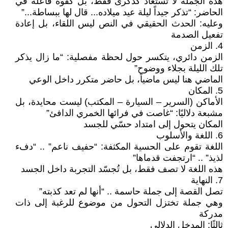
هذه الجملة لا تُستعاد كذكرى فقط، بل كقوة فاعلة في
الحاضر: “تذكر جيداً ليلة عيد ميلاده... قال لها ببساطة...”
وعليه: الحدث الحقيقي في النص ليس اللقاء، بل إعادة
تفعيل الصدمة
4. الزمن
الزمن دائري، يتكسر حول لحظة مفصلية: “ما زال يذكر
تلك الليلة بجلاء ووضوح”
الماضي هنا ليس ماضياً، بل حاضر متكرر داخل الوعي
5. المكان
الأماكن (السرير – السيارة – المكتب) ليست محايدة، بل
مشبعة دلاليًا: “غاصت في فرائها الخمري الدافئ”
المكان يتحول إلى امتداد حسّي للجسد
6. اللغة والأسلوب
اللغة تقوم على الحسية المكثفة: “حفيف ناعم” .. “دفء
لذيذ” .. “ارتجفت قدماها”
هذه اللغة لا تصف فقط، بل تُجسّد التجربة داخل الجسد
7. النهاية
تصل القصة إلى جملة حاسمة .. “أنها لم تعد كذبته”
وهي جملة تختزل التحول من موضوع للرغبة إلى ذات
مدركة
ثالثًا: المدخل الدلالي