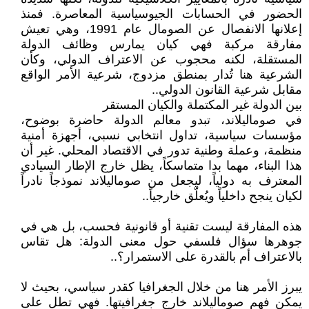
الحضور في الحسابات الجيوسياسية المعاصرة. فمنذ
إعلانها الانفصال عن الصومال عام 1991، وهي تعيش
مفارقة مركبة فهي كيان يمارس وظائف الدولة
المستقلة، لكنه محجوب عن الاعتراف الدولي، وكأن
الشرعية هنا تُدار بمنطق مزدوج، شرعية الأمر الواقع
مقابل شرعية القانون الدولي..
بين الدولة غير المكتملة والكيان المستقر
في صوماليلاند، تبدو معالم الدولة حاضرة بوضوح،
مؤسسات سياسية، تداول انتخابي نسبي، أجهزة أمنية
منظمة، وعملة وطنية تدور في الاقتصاد المحلي. غير أن
هذا البناء، مهما بدا متماسكاً، يظل خارج الإطار السيادي
المعترف به دولياً، ليجعل من صوماليلاند نموذجاً نادراً
لكيان ينجح داخلياً ويُعلّق خارجياً..
هذه المفارقة ليست تقنية أو قانونية فحسب، بل هي في
جوهرها سؤال فلسفي حول معنى الدولة: هل تقاس
بالاعتراف أم بالقدرة على الاستمرار؟..
يبرز الأمر هنا من خلال الجغرافيا كقدر سياسي، بحيث لا
يمكن فهم صوماليلاند خارج جغرافيتها. فهي تطل على