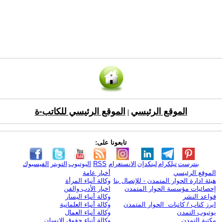
الموقع الرئيسي
الموقع الرئيسي للكاتب-ة
|
تابعونا على:
بنترست
تيلكرام
لينكدإن
الانستغرام
RSS
اليوتيوب
التويتر
الفيسبوك
الموقع الرئيسي
أخبار عامة
هيئة ادارة الحوار المتمدن - للإتصال بنا
وكالة أنباء المرأة
إحصائيات مؤسسة الحوار المتمدن
اخبار الأدب والفن
قواعد النشر
وكالة أنباء اليسار
ابرز كتاب / كاتبات الحوار المتمدن
وكالة أنباء العلمانية
يوتيوب التمدن
وكالة أنباء العمال
مكتبة التمدن
وكالة أنباء حقوق الإنسان