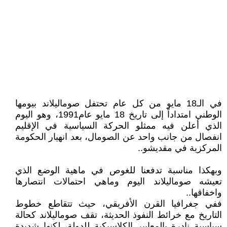
في الـ18 مايو من كل عام تحتفل صوماليلاند بيومها
الوطني امتداداً إلى تاريخ 18 مايو عام1991، وهو اليوم
الذي أعلن فيه ممثلو الحركة السياسية في الإقليم
انفصال من جانب واحد عن الصومال، بعد انهيار الحكومة
المركزية في مقديشو..
وبهكذا مناسبة تدفعنا للغوص في ماهية الوضع الذي
تعيشه صوماليلاند اليوم وماهي احتمالات انتصارها
واخفاقها..
ففي جغرافيا القرن الأفريقي، حيث تتقاطع خطوط
التاريخ مع خرائط النفوذ الحديثة، تقف صوماليلاند كحالة
سياسية نادرة بالمعايير الكلاسيكية للدولة، لكنها شديدة