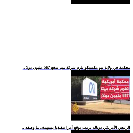
.. محكمة في ولاية نيو مكسيكو تلزم شركة ميتا بدفع 567 مليون دولا
.. الرئيس الأمريكي دونالد ترمب يوقع أمرا تنفيذيا يستهدف ما وصفه