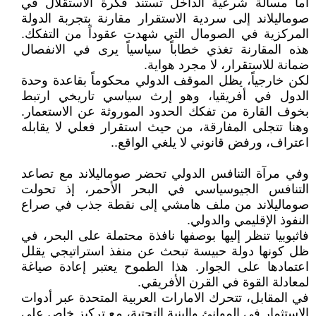
أما مسألة شرعية الداخل تستند فكرة الاستقلال في
صوماليلاند إلى سردية الاستقرار مقارنة بتجربة الدولة
المركزية في الصومال التي شهدت عقوداً من التفكك.
هذه المقارنة تغذي خطاباً سياسياً يرى في الانفصال
ضمانة للاستقرار، لا مجرد هواية.
لكن خارجياً، يظل الموقف الدولي محكوماً بقاعدة وحدة
الدول في أفريقيا، وهو إرث سياسي تاريخي ارتبط
بخوف القارة من تفكك الحدود الموروثة عن الاستعمار.
وهنا تتجلى المفارقة، من حيث استقرار فعلي لا يقابله
اعتراف، ورفض قانوني لا يلغي الواقع..
وفي مرآة التنافس الدولي تحضر صوماليلاند مع تصاعد
التنافس الجيوسياسي في البحر الأحمر، إذ تحولت
صوماليلاند من ملف هامشي إلى نقطة جذب في صراع
النفوذ الإقليمي والدولي.
فاثبوبيا تنظر إليها بوصفها نافذة محتملة على البحر، في
ظل كونها دولة حبيسة تبحث عن منفذ استراتيجي يقلل
اعتمادها على الجوار. هذا الطموح يعتبر إعادة صياغة
لمعادلة القوة في القرن الأفريقي.
في المقابل، تتحرك الامارات العربية المتحدة عبر أدوات
الاستثمار في الموانئ والبنية التحتية، مع تركيز خاص على