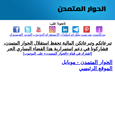
تابعونا على:
بودكاست
بنترست
تيلكرام
لينكدإن
الانستغرام
اليوتيوب
التويتر
الفيسبوك
تبرعاتكم وتبرعاتكن المالية تحفظ استقلال الحوار المتمدن،
فشاركونا في دعم استمرارية هذا الفضاء اليساري الحر
[اشترك في قناة ‫«الحوار المتمدن» على اليوتيوب]
الحوار المتمدن - موبايل
الموقع الرئيسي