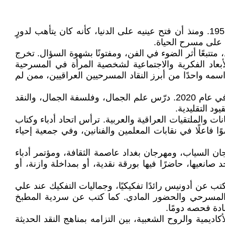
في مدينة الهندية، ذات الحقول الخصيبة والرؤى البكر، ولد محمد عبد الرضا أبو خضير الجنابي، يوم الأول من تموز عام 1955. ومنذ أن فتح عينيه على الدنيا، كأنه كان يتأهب لدورٍ
 على مسرح الحياة.
 متتبعًا أثر الضوء في الفن، ومفتونًا بشهوة السؤال. تخرج
ذه العتبة، بل راح يتسلق مدارج المعرفة. فجاءت رسالته للماجستير عام 1988 بعنوان "الأبعاد الفكرية والاجتماعية لشخصية المرأة في المسرحية
نقد"، ليُرسّخ اسمه واحدًا من أبرز النقاد المسرحيين العراقيين، ممن لم
عمل أبو خضير أستاذًا في معهد المعلمين المركزي ثم في كلية الفنون الجميلة بجامعة بابل، حيث بقي يُدرّس حتى تقاعده في عام 2020. درّس علم الجمال، وفلسفة الجمال، والنقد
د التقليدية.
انات والملتقيات العراقية والعربية. ترأس اتحاد أدباء وكتاب
كان عضوًا فاعلًا في نقابات المعلمين والفنانين، وفي جمعية إحياء
ن السياب، ومهرجان بغداد عاصمة الثقافة، ومؤتمر أدباء
نعيها، حاضرًا فيها بورقة نقدية، أو بمداخلة وازنة، أو
تب عن أدونيس رائدًا تفكيكيًا، وجماليات التفكيك عند علي
ء المسرحي والحضور المادي. كما كتب عن سردية المطبخ
دة فحصه دومًا.
اديمية والروح الشعبية، بين التزامه بمناهج النقد الحديثة