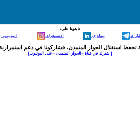
تابعونا على:
لكرام
لينكدإن
الانستغرام
اليوتيوب
ية تحفظ استقلال الحوار المتمدن، فشاركونا في دعم استمرارية 
[اشترك في قناة ‫«الحوار المتمدن» على اليوتيوب]