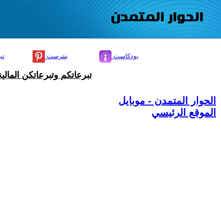
بودكاست
بنترست
تي
تبرعاتكم وتبرعاتكن المال
الحوار المتمدن - موبايل
الموقع الرئيسي