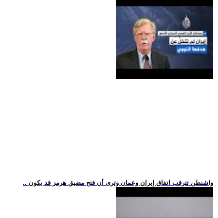
.. واشنطن تترقب اتفاق إيران وعمان وترى أن فتح مضيق هرمز قد يكون