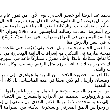
لعرض، بل يغوص في المعاني، يوقظ الغافل، ويعيد ترتيب الجمال
 أبواب بغداد، حيث ارتاد كلية الفنون الجميلة في جامعة بغداد،
عام 1979، ولم يتوقف عند ه
عام 1998 بأطروحته اللافتة "مناهج النقد المسرحي في العراق – دراسة في نقد ال
ه في النص والعرض معًا.
ية صارمة في التفكير، مع إشراقات الذائقة المتحررة من القيو
ًا متكاملًا: ناقدًا، باحثًا، محررًا، مشاركًا فاعلًا في المهرج
جلة متون بابل، وشارك بتحرير مجلات ثقافية بارزة مثل الرقيم وشبابيك. و
 والنقد.
دًا آخر من حضوره اللافت: من المربد والجواهري، إلى مهرجا
سان وأربيل. لم يكن ضيفًا في هذه المناسبات، بل كان أحد صا
 النقدية.
لفن، والسرد بالفلسفة، وتقتنص الجمال من زوايا غير مأهولة. ك
، وأنثروبولوجيا التصميم في العراق، والتمسرح بين الفضا
ى ذهنية متجددة، لا تؤمن بالمقدّس النقدي، بل تسعى إلى إعا
 زاوجوا بين العمق المعرفي والسخرية الذكية، بين الصرامة الأك