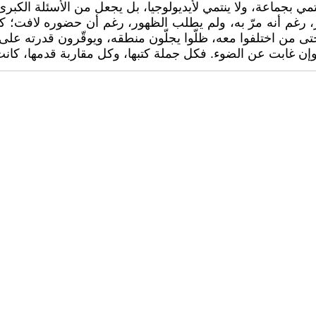
تمي بجماعة، ولا ينتمي لأيديولوجيا، بل يجعل من الأسئلة الكبر
رغم أنه مرّ به، ولم يطلب الظهور، رغم أن حضوره لافت؛ كان
تى من اختلفوا معه، ظلّوا يجلّون منطقه، ويوقّرون قدرته على 
وإن غابت عن الضوء. فكل جملة كتبها، وكل مقاربة قدمها، كانت