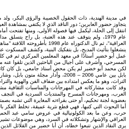
يتجاوز حضور العابرين؛ دور الناقد الذي لا يكتفي بمشاهدة ا
انتقل إلى الحلة، ليكمل فيها فصوله الأولى، ومنها تفتحت أمامه
العراقية"، ثم نال الدكتوراه 
ينشغلوا بتأثيث المديح، بل بتفكيك البنية، وكشف المسكوت عن
المسرحي، وأشرف على أجيال من الباحثين الذين تلقوا عنه منهج
لكن محمد أبو خضير لم يكن محض أستاذ جامعي، بل كان كائنًا ثقافي
بابل بين عامي 2006 – 2008، وأدار م
التراث، وهو ما يعكس امتداده بين ضفاف الفن والهوية والتراث
وقد كانت مشاركاته في المهرجانات والمناسبات الثقافية مشه
العرب، ومهرجانات المسرح والمنتديات السردية في النجف ومي
بعضوية لجنة تحكيم، أو حتى بقراءته المغايرة التي تشبه بصمته
أما البحوث التي كتبها، فهي قطع نثرية عميقة، تخلط الفكر با
حرب، وعن ما بعد الكولونيالية في عروض سامي عبد الحميد
العراقي والإشهار وتشكلاته في السرد، وهي موضوعات تشير إل
يرى النقاد الذين تتبعوا خطاه، أن أبا خضير من القلائل الذين