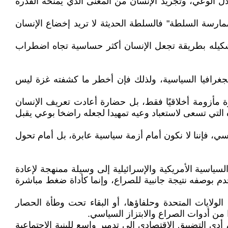
تلال الوعي، وتجريد الإنسان من المعنى الذي يمنحه القدرة
رسة السلطة" فالسلطة الحديثة لا تريد إخضاع الإنسان
 تشكيله بطريقة تجعل الإنسان أكثر حساسية تجاه اضطراب
الجغرافيا السياسية، ولذلك فإن أخطر ما كشفته غزة ليس
 مأزومة أخلاقيًا فقط، بل حضارة أعادت تعريف الإنسان
التي تسعى لاستعباد وعيه تمهيدا لجعله راضخا بوعي يقبل
اسي، فإننا لا نكون أمام أزمة سياسية عابرة، بل أمام تحول
اسية الأمريكية والإسرائيلية إلى وسيلة ممنهجة لإعادة
م بوصفه نتيجة جانبية للصراع، وإنما كأداة ضغط مباشرة
ولايات المتحدة وحلفاؤها، أو البقاء تحت وطأة الحصار
 من أدوات الصراع والابتزاز السياسي.
 التضييق الاقتصادي إلى تدمير واسع للبنية الاجتماعية