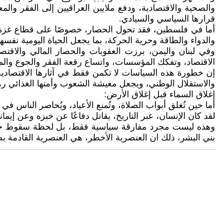
والصحية والاقتصادية، ودفع ملايين العراقيين إلى الفقر والمع
قرارها السياسي والسيادي.
أما في فلسطين، فقد تحول الحصار، خصوصًا على قطاع غزة، إ
والدواء والطاقة وحرية الحركة، بما يجعل الحياة اليومية نفس
وفي لبنان واليمن، برزت العقوبات والحصار المالي والاقتص
الاقتصاد، وتفكك المؤسسات، واتساع رقعة الفقر والجوع والمعان
إن خطورة هذه السياسات لا تكمن فقط في آثارها الاقتصادية
والاستقلال الوطني، ويجعل معيشة الشعوب وأمنها الغذائي رهين
إغلاق السماء قبل إغلاق الأرض:
أما حين تُغلق أبواب الصلاة، وتُمنع الأعياد، ويُحاصر الناس 
لقد كان الإنسان، عبر التاريخ، يقاتل دفاعًا عن خبزه وعن إيما
وهذه ليست مجرد مفارقة سياسية فقط، بل لحظة سقوط حضاري
بني البشر، ذلك ان العنصرية الأخطر، هي العنصرية القادمة بصن