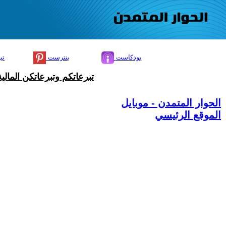
بودكاست
بنترست
تي
تبرعاتكم وتبرعاتكن المال
الحوار المتمدن - موبايل
الموقع الرئيسي