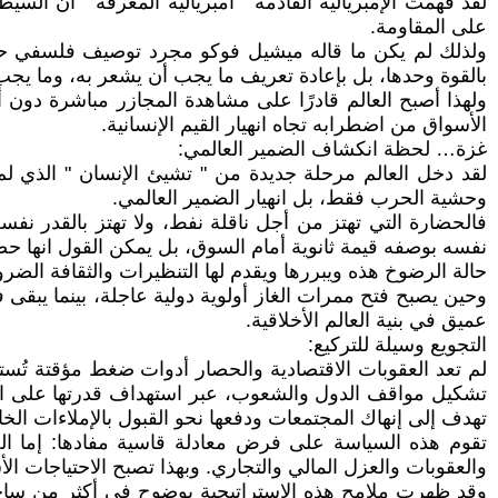
لقد فهمت الإمبريالية القادمة " امبريالية المعرفة " أن الس
على المقاومة.
ولذلك لم يكن ما قاله ميشيل فوكو مجرد توصيف فلسفي حين
بالقوة وحدها، بل بإعادة تعريف ما يجب أن يشعر به، وما يجب أ
ولهذا أصبح العالم قادرًا على مشاهدة المجازر مباشرة دون
الأسواق من اضطرابه تجاه انهيار القيم الإنسانية.
غزة… لحظة انكشاف الضمير العالمي:
لقد دخل العالم مرحلة جديدة من " تشيئ الإنسان " الذي لم 
وحشية الحرب فقط، بل انهيار الضمير العالمي.
فالحضارة التي تهتز من أجل ناقلة نفط، ولا تهتز بالقدر 
نفسه بوصفه قيمة ثانوية أمام السوق، بل يمكن القول انها ح
حالة الرضوخ هذه ويبررها ويقدم لها التنظيرات والثقافة الضرو
وحين يصبح فتح ممرات الغاز أولوية دولية عاجلة، بينما يبقى ف
عميق في بنية العالم الأخلاقية.
التجويع وسيلة للتركيع:
لم تعد العقوبات الاقتصادية والحصار أدوات ضغط مؤقتة تُست
تشكيل مواقف الدول والشعوب، عبر استهداف قدرتها على الصمو
تهدف إلى إنهاك المجتمعات ودفعها نحو القبول بالإملاءات الخا
تقوم هذه السياسة على فرض معادلة قاسية مفادها: إما الخض
والعقوبات والعزل المالي والتجاري. وبهذا تصبح الاحتياجات ا
وقد ظهرت ملامح هذه الاستراتيجية بوضوح في أكثر من ساحة ع