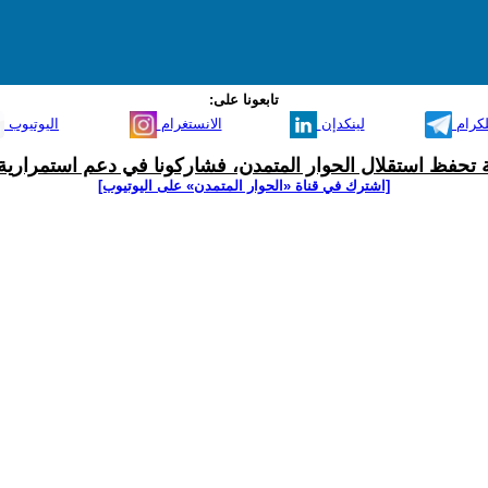
تابعونا على:
لكرام
لينكدإن
الانستغرام
اليوتيوب
ية تحفظ استقلال الحوار المتمدن، فشاركونا في دعم استمرارية 
[اشترك في قناة ‫«الحوار المتمدن» على اليوتيوب]