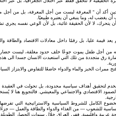
يطرة الحقيقية لا تتحقق فقط عبر احتلال الجغرافيا، بل عبر اح
 أكد أن " المعرفة ليست من أجل المعرفة، بل من أجل مما
ن يغضب له، وما ينبغي أن يعتبره طبيعيًا.
 أن يتحرك، لا لأن الحقيقة غائبة، بل لأن الوعي نفسه يجري
يعد قيمة عليا، بل رقمًا داخل معادلات الاقتصاد والطاقة و
نفسه من أجل طفل يموت جوعًا خلف حدود مغلقة، ليست حضارة
ضارة رق متجددة من تلك التي استعبدت الانسان جسدا الى هذه 
رية.
تح ممرات الخبز والماء والدواء خاضعًا للتفاوض والابتزاز السي
خدم لتحقيق أهداف سياسية محدودة، بل تحولت في العقيدة السي
د الاقتصادي والاجتماعي والمعيشي. فالتجويع هنا لا يُستخد
رجية.
وع الكامل للشروط السياسية والاستراتيجية التي تفرضها ال
لأساسية للشعوب — من الغذاء والدواء والطاقة والعمل — جزءًا
ربية وإقليمية. ففي العراق خلال سنوات الحصار الطويلة، أدى