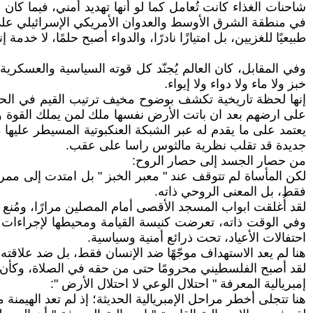
شاحنات الغذاء كانت تُعامل كما لو أنها تهديد أمني، فيما 
في منطقة الشرق الأوسط والعدوان الأمريكي الإسرائيلي على ا
طبيعيًا للغزيين، بل امتيازًا نادرًا، والدواء أصبح حلمًا، لا خدمة 
وفي المقابل، كان العالم يُجنّد كل قوته السياسية والعسكرية 
خبز ولا ماء ولا دواء ولا إيواء.
إنها لحظة تاريخية تكشف بوضوح مخيف ترتيب القيم في الحضا
على ارضهم بعد ان باتت الأرض نفسها ملك لمن يملك القوة وصا
يعتمد على ما يقدم له عبر الشبكة العنكبوتية المسيطر عليه
جديدة قد تقلب نظرية مالثوس راسا على عقب.
من حصار الجسد إلى حصار الروح:
لكن المأساة لم تتوقف عند " معبر الخبز " بل امتدت إلى مم
فقط، بل المعنى الروحي ذاته.
لقد أُغلقت ابواب المسجد الأقصى أمام المصلين مرارًا، ومُ
وفي الوقت ذاته، تعرضت كنيسة القيامة ومحيطها لإجراءات منع
احتفالات الأعياد، تحت ذرائع أمنية وسياسية.
هنا لم يعد الاستهداف موجّهًا ضد الإنسان فقط، بل ضد علاقته 
لقد أصبح الفلسطيني محرومًا حتى من حقه في الصلاة، وكأن 
إمبريالية المعرفة " احتلال الوعي لا احتلال الأرض ":
هنا تتجلى أخطر مراحل الإمبريالية الحديثة؛ إذ لم تعد الهيم