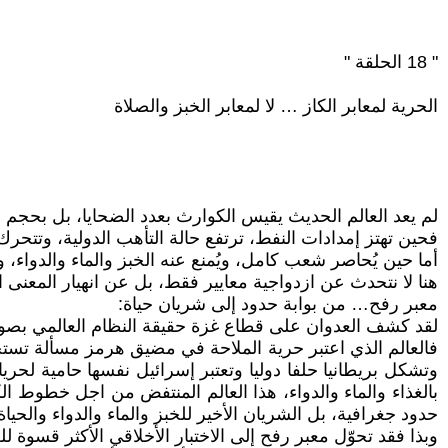
" 18 الحلقة "
الحرية لمعابر الكاز … لا لمعابر الخبز والصلاة
لم يعد العالم الحديث يقيس الكوارث بعدد الضحايا، بل بحجم ا
فحين تهتز إمدادات النفط، ترتفع حالة التأهب الدولية، وتتحرك
أما حين يُحاصر شعب كامل، ويُمنع عنه الخبز والماء والدواء، 
هنا لا نتحدث عن ازدواجية معايير فقط، بل عن انهيار المعنى 
معبر رفح… من بوابة حدود إلى شريان حياة:
لقد كشف العدوان على قطاع غزة حقيقة النظام العالمي بصور
فالعالم الذي اعتبر حرية الملاحة في مضيق هرمز مسألة تست
وتشكل بريطانيا حلفا دوليا وتعتبر إسرائيل نفسها حامية لح
بالغذاء والماء والدواء، هذا العالم المنتفض من اجل خطوط ا
حدود جغرافية، بل الشريان الأخير للخبز والماء والدواء والحياة
وبذا فقد تحوّل معبر رفح إلى الاختبار الأخلاقي الأكثر قسوة ل