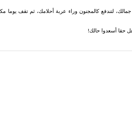
أو جمالك، لتندفع كالمجنون وراء عربة أحلامك، ثم تقف يوما م
ل حقا أسعدوا حالك!