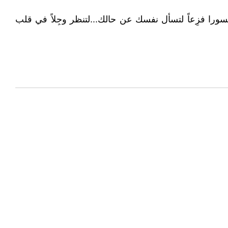
كسورا فزِعاً لتسأل نفسك عن حالك...لتنظر وجِلاً في قلب