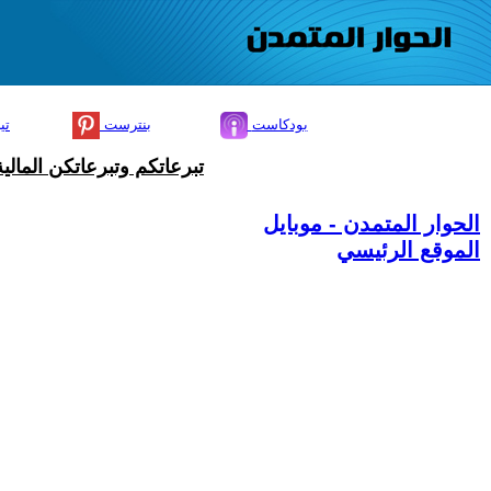
بودكاست
بنترست
تي
تبرعاتكم وتبرعاتكن المال
الحوار المتمدن - موبايل
الموقع الرئيسي