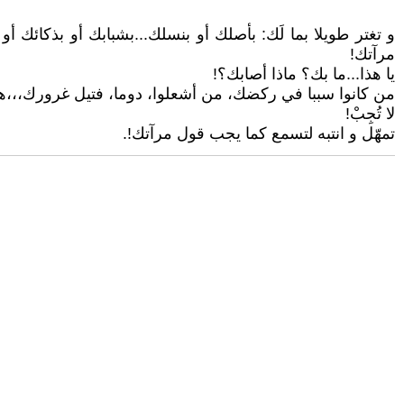
و تغتر طويلا بما لَك: بأصلك أو بنسلك...بشبابك أو بذكائك 
مرآتك!
يا هذا...ما بك؟ ماذا أصابك؟!
من كانوا سببا في ركضك، من أشعلوا، دوما، فتيل غرورك،،،ه
لا تُجِبْ!
تمهّل و انتبه لتسمع كما يجب قول مرآتك!.