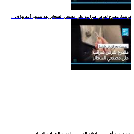
.. فرنسا: مقترح لفرض ضرائب على مصنعي السجائر بعد تسبب أعقابها ف
.. بعد خمسة أشهر من اندلاع الحرب... القدرة الشرائية للإيرانيين