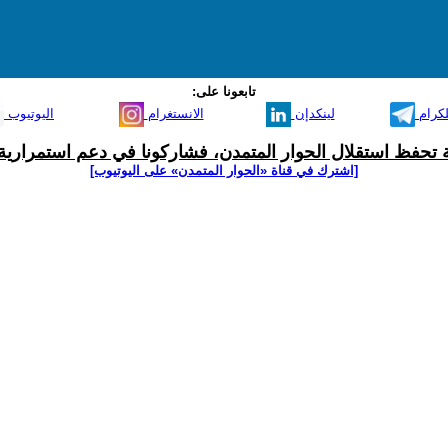
تابعونا على:
لكرام
لينكدإن
الانستغرام
اليوتيوب
ية تحفظ استقلال الحوار المتمدن، فشاركونا في دعم استمرارية 
[اشترك في قناة ‫«الحوار المتمدن» على اليوتيوب]