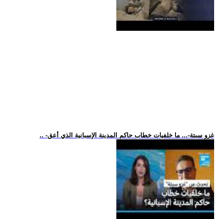
.. -غزو سبتة-... ما خلفيات خطاب حاكم المدينة الإسبانية الذي أعق