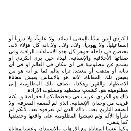
الكردي ليس سنّياً بالمعنى السائد، ولا علوياً، ولا درزياً أو
إسماعيلياً، ولا يهودياً، ولا... ولا... ولا..انه كل هؤلاء لانه.
يحتضن في داخله جوهر كل هذه الانتماءات الراقية وفي
صفاتها الأخلاقية والإنسانية. لهذا، حين يرى الكردي او
يسمع عن مظلومية في اي مكان في العالم او في أي
ديانة أو مذهب أو معتقد، تراه يتألم كما لو أنه هو من
يعيش تلك المعاناة. لانه هو بالاساس يعيش معاناة
الاضطهاد والقهر وهكذا، تضاف تلك المظلومية إلى
مظلوميته هو، كشعبٍ مضطهد ومسلوب الإرادة.
ذاك هو الكردي. غريب في مخططاتكم الجغرافية و, لكنه
قريب من وجدان الإنسانية، الذي لم تُنصفه المعرفة، ولا
أنصفه التاريخ بعد... ذاك الذي لم تعرفوه بعد، لأنكم لم
تقرأوا الألم ولم تعيشوا المظلومية على واقعها وحقيقتها
كما ينبغي.
وكما عشنا المعاناة مع الإرهاب والاستبداد، وعشنا معاناة