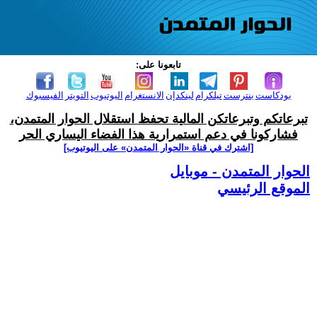
تابعونا على:
بودكاست
بنترست
تيلكرام
لينكدإن
الانستغرام
اليوتيوب
التويتر
الفيسبوك
تبرعاتكم وتبرعاتكن المالية تحفظ استقلال الحوار المتمدن،
فشاركونا في دعم استمرارية هذا الفضاء اليساري الحر
[اشترك في قناة ‫«الحوار المتمدن» على اليوتيوب]
الحوار المتمدن - موبايل
الموقع الرئيسي