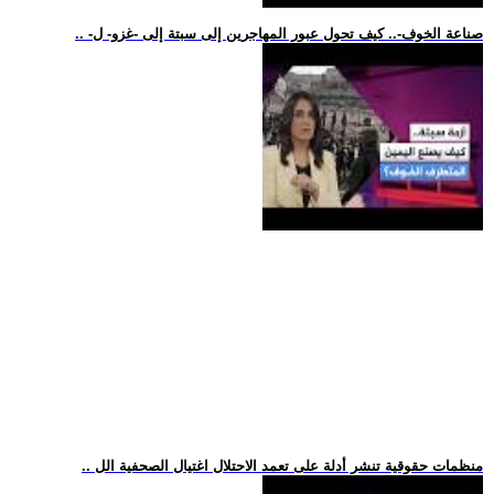
.. -صناعة الخوف-.. كيف تحول عبور المهاجرين إلى سبتة إلى -غزو- ل
.. منظمات حقوقية تنشر أدلة على تعمد الاحتلال اغتيال الصحفية الل