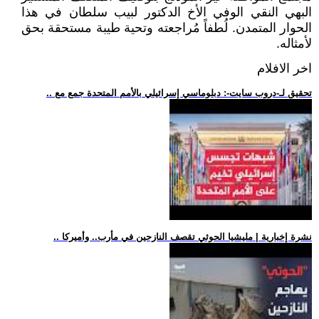
البهي النقي الوفي الأخ الدكتور لبيب سلطان في هذا
الحوار المتمدن. لُطفاً مُراجعته وتحية طيبة مستحقة بحق
لأمثاله.
اخر الافلام
.. تحقيق لـ-دروب سايت-: دبلوماسي إسرائيلي بالأمم المتحدة جمع مع
.. نشرة إخبارية | مليشيا الحوثي تقصف النازحين في مأرب.. وأميركا