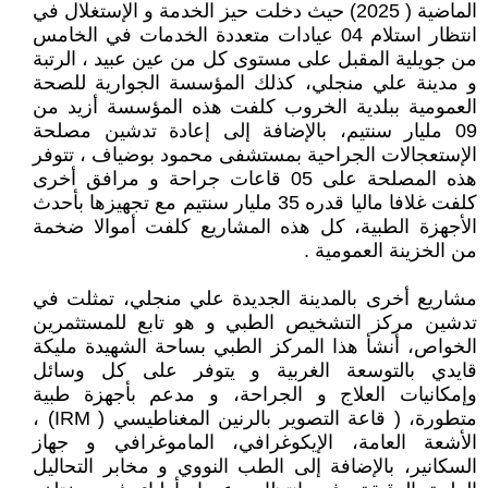
الماضية ( 2025) حيث دخلت حيز الخدمة و الإستغلال في
انتظار استلام 04 عيادات متعددة الخدمات في الخامس
من جويلية المقبل على مستوى كل من عين عبيد ، الرتبة
و مدينة علي منجلي، كذلك المؤسسة الجوارية للصحة
العمومية ببلدية الخروب كلفت هذه المؤسسة أزيد من
09 مليار سنتيم، بالإضافة إلى إعادة تدشين مصلحة
الإستعجالات الجراحية بمستشفى محمود بوضياف ، تتوفر
هذه المصلحة على 05 قاعات جراحة و مرافق أخرى
كلفت غلافا ماليا قدره 35 مليار سنتيم مع تجهيزها بأحدث
الأجهزة الطبية، كل هذه المشاريع كلفت أموالا ضخمة
من الخزينة العمومية .
مشاريع أخرى بالمدينة الجديدة علي منجلي، تمثلت في
تدشين مركز التشخيص الطبي و هو تابع للمستثمرين
الخواص، أنشأ هذا المركز الطبي بساحة الشهيدة مليكة
قايدي بالتوسعة الغربية و يتوفر على كل وسائل
وإمكانيات العلاج و الجراحة، و مدعم بأجهزة طبية
متطورة، ( قاعة التصوير بالرنين المغناطيسي ( IRM) ،
الأشعة العامة، الإيكوغرافي، الماموغرافي و جهاز
السكانير، بالإضافة إلى الطب النووي و مخابر التحاليل