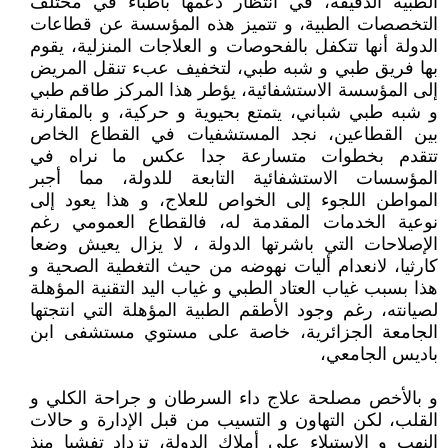
الطبية الدقيقة، في انتظار دعمها بأطباء في مختلف
التخصصات الطبية، و تتميز هذه المؤسسة عن قطاعات
الدولة أنها تتكفل بالفحوصات و العلاجات المنزلية، يقوم
بها فريق طبي و شبه طبي، لتخفيف عبء تنقل المريض
إلى المؤسسة الاستشفائية، يؤطر هذا المركز طاقم طبي
و شبه طبي شباني، يتمتع بحيوية و حركية، و بالمقارنة
بين القطاعين، نجد المستشفيات في القطاع الخاص
تتقدم بخطوات متسارعة جدا عكس ما نراه في
المؤسسات الاستشفائية التابعة للدولة، مما أجبر
المواطن اللجوء إلى الخواص للعلاج، و هذا يعود إلى
نوعية الخدمات المقدمة له، فالقطاع العمومي رغم
الإصلاحات التي باشرتها الدولة ، لا يزال يعيش وضعا
كارثيا، لانعدام أليات نهوضه من حيث التغطية الصحية و
هذا بسبب غياب العتاد الطبي و غياب اليد التقنية المؤهلة
لصيانته، رغم وجود الأطقم الطبية المؤهلة التي انتجتها
الجامعة الجزائرية، خاصة على مستوي مستشفى ابن
باديس الجامعي،
و بالأخص مصلحة علاج داء السرطان و جراحة الكلي و
القلب، لكن التهاون و التسيب من قبل الإدارة و حالات
النهب و الاستيلاء علي أملاك الدولة، تزداد تفشيا منذ