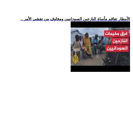
.. الأمطار تفاقم مأساة النازحين السودانيين ومخاوف من تفشي الأمر