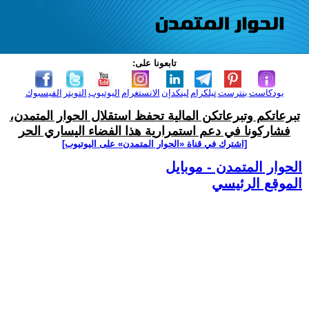
تابعونا على:
بودكاست
بنترست
تيلكرام
لينكدإن
الانستغرام
اليوتيوب
التويتر
الفيسبوك
تبرعاتكم وتبرعاتكن المالية تحفظ استقلال الحوار المتمدن،
فشاركونا في دعم استمرارية هذا الفضاء اليساري الحر
[اشترك في قناة ‫«الحوار المتمدن» على اليوتيوب]
الحوار المتمدن - موبايل
الموقع الرئيسي