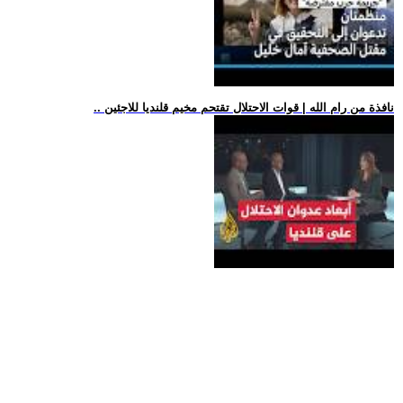
.. نافذة من رام الله | قوات الاحتلال تقتحم مخيم قلنديا للاجئين