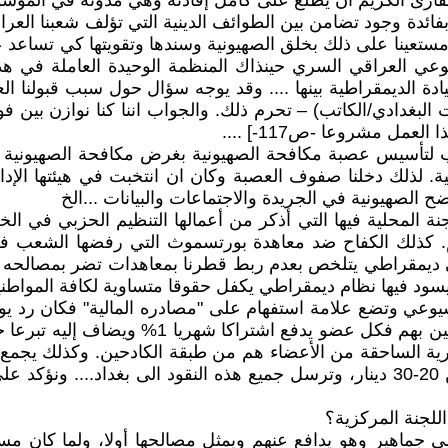
لكريم أن يطلع على كامل إفادته وهي مدونة في الموسوعة صفحة
 وقوع "الفرهود" ضد اليهود عام 1941 أتحسس بفائدة وجود تضامن بين الطوائف الدينية ا
مستعينا على ذلك بخلق الصهيونية وسندها وتقويتها كي تساعد ع
 العراقي السري حينذاك المنظمة الوحيدة العاملة في هذا
ة الديمقراطية بينها .... وقد يوجه سؤال حول سبب قبولنا 
البغدادي/الكاتب) – تحرم ذلك. والجواب اننا كنا نوازن بين ف
 مشروعا -ص117-] ....
لتأسيس عصبة مكافحة الصهيونية بغرض مكافحة الصهيونية بصور
قية. لذلك دخلنا صفوف العصبة وكان ان انتخبت في هيئتها الإ
لصهيونية في الجريدة والاجتماعات والبيانات ...الخ
الى اللجنة المحلية فيها التي أذكر من أعمالها التنظيم الحزبي في
 كذلك الكفاح ضد معاهدة بورتسموث التي رفضها الشعب ف
ني ديمقراطي يتلخص بعدم ربط قطرنا بمعاهدات تضر بمصالحه و
فيها نظام ديمقراطي يكفل حقوقا متساوية لكافة المواطنين فيها
يوعي وتضع علامة استفهام على "مصادره المالية" فكان رد ي
المالية فأنها جميعها ترد من الأعضاء والناس ال
الأعضاء ومن المتصلين بهم من الناس ومجموع كل وجبة بين 20-30 دينار، وترسل جميع هذ
للجنة المركزية؟
على جماهير وهو يدافع عنهم ويمثل مصالحها أولا، ولما كا