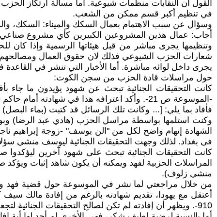
القول ان النقابات منظمات شيوعية. أما مسألة ارتكاز الحزب 
في تنظيم أكبر قسم ممكن من الشعب.
وسؤال عن سبب الاهتمام بعمال السكك والميناء: السكك، والمين
أجاب: عمال هذين المشروعين الكبيرين كأي مشروع صناعي يح
شعارات الحزب الشيوعي فذلك لان حقوق العمال ومصالحهم لا
يجرى داخل لوائه مباشرة. أما الأخبار التي تنشر في القاعدة فتأ
حول مراسلات قادة الحزب من سجن الكوت:
كانت التحقيقات الجنائية تبحث عن شهود يؤيدون ما جاء بأ
-الموسوعة ص 21-. وأكد اعترافه هذا في شهادته
فأفاد بما يلي: [... وكانت تلك الرسائل قد كتبت (بماء الب
الشهادة إتهام واضح لكل من "الن يوسف" -زوجة إبراهيم ن
في بغداد. لذلك وجهت التحقيقات الجنائية ليوسف منشي سؤلا 
كانت التحقيقات الجنائية تبحث على شهود آخرين ليؤكدوا 
منشي زلوف).
من خلال مراجعتي لما نشر في الموسوعة حول قضية فهد وخا
أعتقل مع يهودا، تقديم شهادته بالرغم من إفادة مالك سيف 
910-. ويظهر أن إفادته لم تكن لصالح التحقيقات الجنائية لتجعل منه شاهد إثبات، إضافة لعدم توفر دليل مادي على فعله هذا.