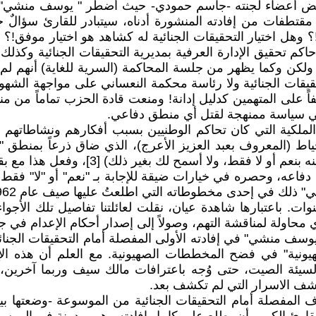
وبعض أعضاء لجنته -جاسم حمودي- حيث أضطر " يوسف منشي" ا
 مقتطفات من إفادته المنشورة أدناه، سيتبادر للقارئ سؤالٌ
؟ وهل اختيار التحقيقات الجنائية له كشاهد هو اختيار موفق!؟
م تحقيق الإدارة العرفية بمديرية التحقيقات الجنائية وكذلك
 ولكن وكما يظهر من جلسة المحاكمة (السرية للغاية) أنهم لم
تحقيقات الجنائية ولا رئاسة محكمة النعساني على مواجهة الشه
اً على المتهمين كدليل إدانة! ومنعت قادة الحزب تماماً من م
الملكية التي كان تحاكم الوطنيين بسبب أفكارهم ونشاطاته
أمام الحاكم عبد العزيز الخياط (المعروف بعبد العزيز الأعرج)، الذي ضاق
ا أسمح لك بغير ذلك) [3]، وفعل هذا مع بقية المتهمين!
اعه، وحصره في خيارات ضيقة للإجابة بـ "نعم" أو "لا" فقط،
وات. باعتبارها شاهدة عيان، نقلت لعائلتنا تفاصيل تلك الأ
لأي محاولة لمناقشة التهم، وصولاً إلى إصدار أحكام الإعدام
 في الموسوعة السرية [5] حول موقف "يوسف منشي" في إفادته الأولى المفصلة أمام
ونية" في فضح المخططات الصهيونية. مع العلم أن هذه الإ
 السيئة الصيت، حتى وُجه باعترافات مالك سيف وربما آخري
كشف الاسرار التي لم تكشف بعد.
 المفصلة أمام التحقيقات الجنائية من الموسوعة -وضعتها 