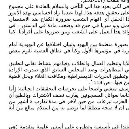
 (117-131):
لتي تؤلف شعبنا العراقي لكي يعود هذا الى التآخي والسلام بالفائدة على مجموع
لى تحقيق هدفه هذا. لهذا عندما زاد احساسي بهذه الأمور
 الحقل أي افهام الشعب ضرورة الكفاح ضد الاستعمار.
العمل ولو سريا في حين قد وضعت مادة في الدستور - في
وائد هذا العمل على الشعب وبين ضررها على أفرادنا. كما
ة منظمة بين اليهود وتبيان اختلافها عن اليهودية امام
دارية في مؤتمرها الأول وكنا في نطاق العصبة نقوم ببعض
 الخلايا وتنظيم العمال والطلاب وقيامهم بنشاط نقابي لتطبيق
ي المظاهرات وضد المجلس السابق الذي صدرت الإرادة
تطبيق الحريات الديمقراطية ومكافحة الغلاء وبحل قضية
. -ص 118-].
وسف منشي واضحا على تخرصات التحقيقات الجنائية: [أما
مؤازرين المتصلين بهم فكل عضو يدفع اشتراكا شهريا 1% ويضاف إليه تبرعا خاصا بعوائل المسجونين يقارب نصف الاشتراك وبالطبع أن
مجموع الاشتراكات صغيرة لا تتجاوز 20 دينارا بسبب أن الأكثرية الساحقة من الأعضاء هم من طبقة الكادحين. وكذلك يجمع الحزب تبرعات من حين لآخر في مدة تقارب 3 أشهر من
ه النقود الى بغداد.... ونؤكد على ان لا صحة مطلقا لما نوصم به من استلام مبالغ من أية
ن مستندا في تأسيسه وتطوره على أسس علمية متقدمة (هي