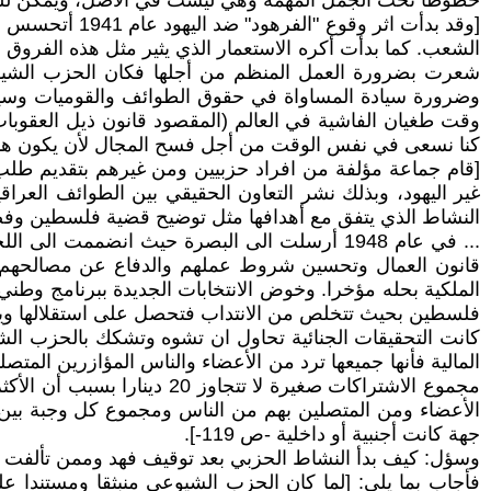
خطوطا تحت الجمل المهمة وهي ليست في الأصل، ويمكن للقارئ ا
[وقد بدأت اثر
الشعب. كما بدأت أكره الاستعمار الذي يثير مثل هذه الفروق 
شعرت بضرورة العمل المنظم من أجلها فكان الحزب الشيوعي
وضرورة سيادة المساواة في حقوق الطوائف والقوميات وسياد
وقت طغيان الفاشية في العالم (المقصود قانون ذيل العقوبات 
كنا نسعى في نفس الوقت من أجل فسح المجال لأن يكون هذا العمل
[قام جماعة مؤلفة من افراد حزبيين ومن غيرهم بتقديم طلب 
غير اليهود، وبذلك نشر التعاون الحقيقي بين الطوائف العرا
النشاط الذي يتفق مع أهدافها مثل توضيح قضية فلسطين وفضح ا
... في عام 1948 أرسلت الى البصرة حيث انضممت 
قانون العمال وتحسين شروط عملهم والدفاع عن مصالحهم.
الملكية بحله مؤخرا. وخوض الانتخابات الجديدة ببرنامج وط
فلسطين بحيث تتخلص من الانتداب فتحصل على استقلالها ويسود 
كانت التحقيقات الجنائية تحاول ان تشوه وتشكك بالحزب الش
جهة كانت أجنبية أو داخلية -ص 119-].
وسؤل: كيف بدأ النشاط الحزبي بعد توقيف فهد وممن تألفت ا
فأجاب بما يلي: [لما كان الحزب الشيوعي منبثقا ومستندا 