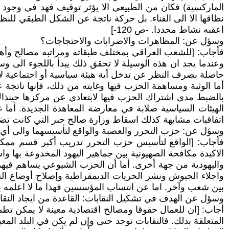
الماركسية) فكان من الطبيعي الا يؤثر توقيف فهد في وجود
نطاقها الا الى الفناء. بل حركة ناتجة عن الشكل الطبقي للنظا
اعقبه نشاط مجددا. -ص 120-]
وسؤل عن: المظاهرات والاضرابات والاحتجاجات؟
فأجاب: [للشعب العراقي بمختلف طبقاته ومراتبه مصالح وأهدا
وعندما يجد ان هذه الوسيلة لا تحقق ذلك يبدأ باللجوء الى 
حاصلة بصرف النظر عن تدخل أية هيئة سياسية أو اجتماعية ل
أما الوثبة ومساهمة الحزب فيها وغايته من ذلك، فإنها ناتجة
بالضبط مدى اشتراك الحزب فيها لابتعادي عن مركزها حينذا
الهيئات السياسية صلابة في معارضة المعاهدة الجديدة. أما غ
اتفاقيات مشابهة كذلك اسقاط وزارة صالح جبر التي كانت تضغط على
وسؤل عن: حزب التحرر والعصبة والواقع لتأسيسهما والى 
فأجاب: [الواقع لتأسيس حزب التحرر تدريب أكبر قسم ممكن
الاكيدة مكافحة الصهيونية بين جماهير اليهود المخدوعة بها 
واليهودية من جهة أخرى. أما أن الحزب الشيوعي يساهم فيهما
واجلاء الجيوش ونشر الحريات الديمقراطية وإصلاح أوضاع الشع
بين شعب وآخر. اما عن انتساب المؤسسين فهذا ما لا اعلمه بالض
وسؤل عن الهدف في تشكيل النقابات: القاعدة من ايجاد النقا
أجاب: [ان للعمال حقوقا ومصالح اقتصادية معينة لا يمكن تط
المتعلقة بذلك. فالنقابات توجد حتى وإن لم يكن في البلد ال