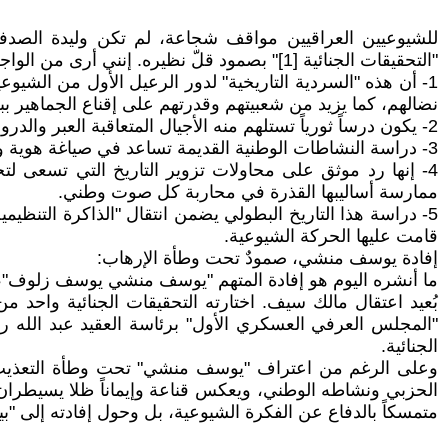
للشيوعيين العراقيين مواقف شجاعة، لم تكن وليدة الصدفة
"التحقيقات الجنائية [1]" بصمود قلّ نظيره. إنني أرى من الواجب الوطني والتاريخي نقل هذه التجارب إلى أجيالنا الحالية لتحقيق الأهداف التالية:
1- أن هذه "السردية التاريخية" لدور الرعيل الأول من الشي
نضالهم، كما يزيد من شعبيتهم وقدرتهم على إقناع الجماهير ب
2- يكون درساً ثورياً تستلهم منه الأجيال المتعاقبة العبر والدروس، وبدون هذا الاستلهام ودراسته تراوح الحركة مكانها، بل قد تتراجع عن مواكبة التطورات.
3- دراسة النشاطات الوطنية القديمة تساعد في صياغة هوية واضحة للأعضاء، مما يخلق شعوراً بالانتماء والفخر بجذور الحركة وتضحياتها، وهذا يساهم في تماسك الصف الداخلي.
4- إنها رد موثق على محاولات تزوير التاريخ التي تسعى 
ممارسة أساليبها القذرة في محاربة كل صوت وطني.
5- دراسة هذا التاريخ البطولي يضمن انتقال "الذاكرة التنظي
قامت عليها الحركة الشيوعية.
إفادة يوسف منشي، صمودٌ تحت وطأة الإرهاب:
الجنائية.
وعلى الرغم من اعتراف "يوسف منشي" تحت وطأة التعذيب الوح
الحزبي ونشاطه الوطني، ويعكس قناعة وإيماناً ظلا يسيطرا
متمسكاً بالدفاع عن الفكرة الشيوعية، بل وحول إفادته إلى 