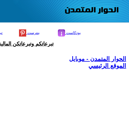
بودكاست
بنترست
تي
تبرعاتكم وتبرعاتكن المال
الحوار المتمدن - موبايل
الموقع الرئيسي