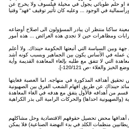
ية او حلم طوبائي يجول في مخيلة فيلسوف ولا يخرج عن
سمالية في الوجود ... وعليه كان تأثير توقيف "فهد" وقتيا
ينة ساكنا منتظر ان يبادر المسؤولون الى اصلاح أوضاعه
ضرابات ومظاهرات حين لا تجدي هذه العرائض ... هذه أمور
ة وبين السياسة التي أتبعتها الحكومة حينذاك. ولا أعلم
ن عمله في الأساس يكون بين الجماهير وبسبب كونه أشد
هدة التي لا تتفق مع طلبه بإلغاء المعاهدة القديمة وأية
 والغلاء -ص 120/121-].
قيق أهدافه المذكورة في منهاجه. اما العصبة فغايتها
لسائد حينذاك عن طريق افهام الشعب الفرق بين الصهيونية
 قسم من أهدافه فالأول يتفق مع هدفه في الغاء المعاهدة
والصهيونية احداها) والحركات الرامية الى بذر الكراهية
كون أهدافها محض تحصيل حقوقهم الاقتصادية وحل مشاكلهم
يطانيين منظمات الكلد في بدء النهضة الصناعية) فلا يمكن