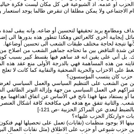
 الحزب او عدمه. اذ الشيوعية في كل مكان ليست فكرة خيال
م الاجتماعي ولا يمكن مطلقا ان تنقرض طالما يوجد استعمار ورأ
ف ومطامع يريد تحقيقها لتحسين أو ضاعه. وانه يبقى لمدة مع
وسائل إيجابية أخرى كالعرائض وهكذا تتطور هذه بدورها الى إ
أنها نتيجة لحاجة مختلف طبقات الشعب الى تحسين أوضاعها.
 عن شدة التناقض بين ما تحتاجه جماهير الشعب من اصلاح من جه
ك. بل أني على يقين انه قد ساهم فيها بقسط كبير بسبب كو
ايته من هذه المساهمة فهي بالدرجة الأولى منع عقد هذه المعا
 الاحزاب والحرية الصحفية والنقابية كما كانت لا تعلج وضع الخبز
أي حزب كان ينتسب المؤسسون؟
 من الشعب على التنظيم السياسي والعمل السياسي لغرض تح
واشراكهم في العمل السياسي من جهة وإزالة التوتر الطائفي ا
 أو يستفاد منها فهذا ناتج في الأساس عن اتفاق اهدافهما مع
ب. والثانية تتفق مع هدفه في مكافحة كافة اشكال العنصرية (
بط لبعدي عن المراكز الحزبية -ص 121-]
بات «وارتكاز الحزب عليها»؟
مينها الا بوجود منظمات (نقابات) تعمل على تحصيلها لهم فت
معين حزب شيوعي أو حزب على الاطلاق (مثل نقابات العمال البر