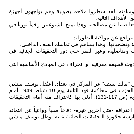
مبادئه. لقد سطروا ملاحم بطولية وهم يواجهون أجهزة
 صلبا عن مصالحه، وهذا يمنح الشيوعيين زخماً ثورياً في
ومناضليه، وعبر القفز على دور التحقيقات الجنائية في
 حدوث قطيعة معرفية أو انحراف عن المبادئ الأساسية التي
لوف"، أحد أعضاء محلية البصرة عام 1948، في فترة مسؤولية الخائن "مالك سيف" عن المركز في بغداد. اعتُقل يوسف منشي
بُعيد اعتقال مالك سيف. اختارته التحقيقات الجنائية واحد من ثلاثة شهود حاول الادعاء الاعتماد عليهم بشهادتهم ضد قادة الحزب في محاكمة فهد الثانية يوم 10 شباط 1949 أمام
"المجلس العرفي العسكري الأول" برئاسة العقيد عبد الله رفعت النعساني. هذه الإفادة مسجلة نصا في الموسوعة السرية (ص 117-131)، أدلى بها كاعتراف منه أمام التحقيقات
فه -مثل آخرين غيره- دفاعاً صلباً وواعياً عن انتمائه
رسه جلاوزة التحقيقات الجنائية عليه. وظل يوسف منشي