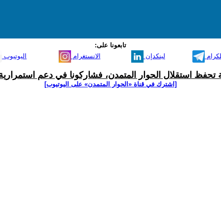
تابعونا على:
لكرام
لينكدإن
الانستغرام
اليوتيوب
ية تحفظ استقلال الحوار المتمدن، فشاركونا في دعم استمرارية 
[اشترك في قناة ‫«الحوار المتمدن» على اليوتيوب]