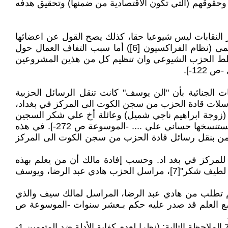
 وحقوقهم (التي تكون الاقتصادية من ضمنها) وتحقيق هدفه
النقابات ليس شيوعيا حقا، كذلك يصح القول عن اعضائها
وتنظيمها يجرى مباشر من قبل هيئاتها الرسمية وإذا كان للحزب أعضاء في المشروع فعادة ينتظمون بمنظمات خاصة تسمى (نظام الفراكسيون [6]) أما سبب التفاف العمال حول
ا خطط الحزب الشيوعي وان تنظيم كل من هذين المشروعين
12-].
 الجنائية بأن "الن يوسف" كانت تنقل الرسائل الحزبية
خصوص مراسلات قادة الحزب من سجن الكوت الى المركز في بغداد،
ف (زوجة ابراهيم ناجي شميل) وعائلة أخ علي شكر السجين
وكنت استلمها بواسطة مراسل الحزب (هادي عبد الرضا) وبواسطة يوسف زلوف احيانا وأرسلها الى وكر مطبعة القاعدة ليستنسخها حساني علي .... -الموسوعة ص 272-]. في هذه
قمن بنقل رسائل قادة الحزب من سجن الكوت الى المركز
لمركز في بغد اد. وحسب إفادة مالك أن من يعلم بهذه
المراسلات الحزبية لفهد ويمكنه أن يكون شاهد إثبات ويؤكد صحة إفادته هم كل من: (الن يوسف، عائلة أخ علي شكر "رضية لطيف شكر"[7]، مراسل الحزب هادي عبد الرضا، ويوسف
م تطلب من هادي عبد الرضا، المراسل لمالك سيف والذي
! مع العلم قد صدر عليه حكم بـعشر سنوات -الموسوعة ص
أما بالنسبة لرضية لطيف شكر، فهي الأخرى لم أجد لها أية إفادة وتم الافراج عنها! حيث جاء بأمر الإحالة الرقم ق. ق. ع -6-73 الملاحظة التالية: (نظرا لعدم كفاية الأدلة ضد المتهمين 1-