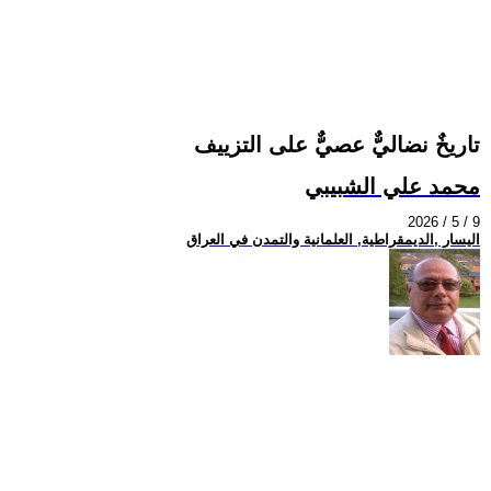
تاريخٌ نضاليٌّ عصيٌّ على التزييف
محمد علي الشبيبي
2026 / 5 / 9
اليسار ,الديمقراطية, العلمانية والتمدن في العراق