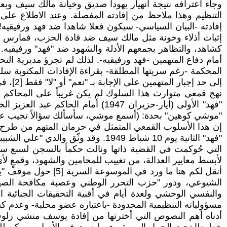
وجاء اعترافه نتيجة انهيار يهودا صديق وخيانة مالك سيف 
التنظيم وهذا ملاحظ من إفادته المفصلة. وعند الاطلاع على
إفادته -البيان السياسي- سيكون فعلا شاهدا ضد فهد ورفيقيه!
إثبات أذلاء وخونة مثل مالك سيف ضد قادة الحزب، فمارس حاك
كشاهد، والتظاهر بجمعهم الأدلة والشهود ضد "فهد" ورفيقيه.
أمام دفاع المتهمين -فهد ورفيقيه-. لذلك لم تجرؤ مديرية ال
المحكمة -رغم سريتها المطلقة- بقراءة الإفادات المكتوبة سلف
إلى حد إجبار المتهمين على الإجابة بـ "نعم" أو "لا" فقط [2]، في سياسة ممنهجة لقتل أي منطق دفاعي.
نهج قمعي متوارث هذا السلوك لم يكن غريباً على المحاكم 
"فهد" الأولى (أيار-حزيران 1947) 
"موشي كوهين" بحدة: (أسمع موشي، سأسألك سؤالاً تجيب عنه بنعم أو لا فقط، ول
إن هذا الأسلوب القمعي المتمثل في حرمان المتهم من طرح دف
التي حُوكمت في القضية ذاتها ونالت حكماً بالسجن لسبع سن
لأبسط معايير العدالة، من تغييب للمحامين والشهود، وقمعٍ 
أنقل لكم هنا ما ورد
الشيوعي، ودور "حزب التحرر الوطني وعصبة مكافحة الصهي
والنفسي الوحشي ولعدة أيام في أقبية التحقيقات الجنائية
مسؤولياته التنظيمية المحدودة -باعتباره عضو محلية- وعدم 
أدناه أهم النصوص التي أخترتها من إفادة يوسف منشي زلوف