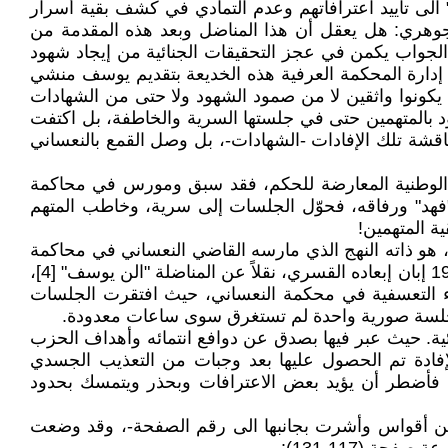
لى تأييد اعترافاتهم وعدم التمادي في كشف بقية أسرار
 جوهري: هل يعقل أن هذا المناضل وبعد هذه المقدمة من
 الجواب يكمن في عجز التحقيقات الجنائية من إيجاد شهود
 إدارة المحكمة العرفية هذه الخديعة بتقديم يوسف منشي
 يكونوا واثقين لا من صمود الشهود ولا حتى من الشهادات
ود بالمتهمين حتى في جلستها السرية والخاطفة، بل اكتفت
ناقشة تلك الإفادات -الشهادات-، بل وصل القمع بالنعساني
م الوطنية المعارضة للحكم، فقد سبق ومورس في محاكمة
 ذرعاً بمنطق "فهد" ورفاقه، فحوّل الجلسات إلى سرية، وخاطب المتهم
 هو ذاته النهج الذي مارسه القاضي النعساني في محاكمة
"فهد" الثانية يوم 10 شباط 1949. وقد وثّق والدي "علي الشبيبي" ذلك في إحدى مخطوطاته التي اطلعتُ عليها صيف عام 1962 إبان إبعاده القسري، نقلاً عن المناضلة "الن يوسف" [4]،
جواء التعسفية في محكمة النعساني، حيث افتقرت الجلسات
 في جلسة صورية واحدة لم تستغرق سوى ساعات معدودة.
 التحقيقات الجنائية. حيث عبر فيها بصدق عن دوافع انتمائه وأهداف الحزب
فادة تم الحصول عليها بعد وجبات من التعذيب الجسدي
ن، فأضطر أن يؤيد بعض الاعترافات وبحذر ويتمسك بحدود
بين أقواس وأشرت بجانبها الى رقم الصفحة-، وقد وضعت