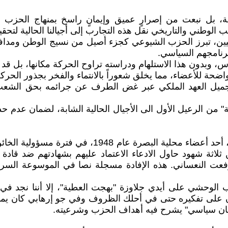
، بل نبعت من إصرارٍ عميق وإيمانٍ راسخ بمنهاج الحزب و
وعيين، تبرز الحزب الشيوعي كجزء أصيل من نسيج الوطن ومدافعا
برنامجهم السياسي.
لتجميل العهد الملكي عبر غض الطرف عن جرائمه بحق الشعب 
مية" من الرعيل الأول الى الأجيال الحالية الشابة، لضمان عدم
ما أنشره اليوم هو إفادة المتهم "يوسف منشي يوسف ز
شي على أيدي جلاوزة "بهجت العطية"، إلا أننا نجد في اعترا
ن على تفكيره حتى في أحلك الظروف وفي جو إرهابي كان يما
"بيان سياسي" يشرح فيه أهداف الحزب وشرعيته.