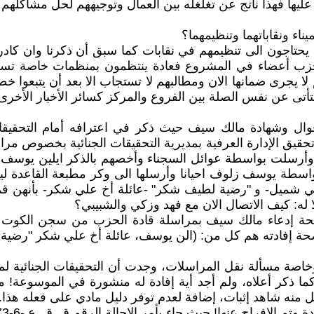
عليها فهذا ناتج عن تغلغله بين العمال وتوجيههم لحل مشاكلهم
اء ونقاباتهما وتنظيمهما؟
تاجون الى تنظيمهم في نقابات كما سبق أن ذكرنا وان كادر 
 يجرى ضمانها الان ومطالبهم لا تستجاب الا بعد أن يتبعو
تى عن نفس الصلة بين الفروع والمركز كسائر الأخبار الأخرى -ص 2
قوال وشهادة مالك سيف حيث ذكر في اعترافه أمام التحقيقات
 أمام حاكم تحقيق الإدارة العرفية بمديرية التحقيقات الجنائية ب
صل) وأرسلت بواسطة عوائل السجناء وأخصهم بالذكر ايلين يوس
اجي شميل- و "رضية لطيف شكر" -عائلة أخ علي شكر- بأنهن 
له: كيف الاتصال الان مع فهد وزكي والشبيبي؟
صحة إدعاء مالك سيف بمراسلة قادة الحزب من سجن الكوت ل
صة مسألة نقل المراسلات، وجدت أن التحقيقات الجنائية ل
كما ذكر أعلاه، ولم أجد أية إفادة له منشورة في الموسوعة