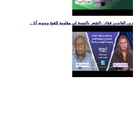
.. زين العابدين فؤاد: -الشعر بالنسبة لي مقاومة للقبح وبدونه أنا