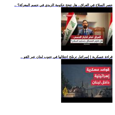
.. حصر السلاح في العراق.. هل تنجح حكومة الزيدي في حسم المعركة؟
.. قراءة عسكرية | إسرائيل ترسّخ احتلالها في جنوب لبنان عبر القو