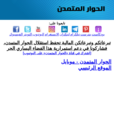
تابعونا على:
بودكاست
بنترست
تيلكرام
لينكدإن
الانستغرام
اليوتيوب
التويتر
الفيسبوك
تبرعاتكم وتبرعاتكن المالية تحفظ استقلال الحوار المتمدن،
فشاركونا في دعم استمرارية هذا الفضاء اليساري الحر
[اشترك في قناة ‫«الحوار المتمدن» على اليوتيوب]
الحوار المتمدن - موبايل
الموقع الرئيسي