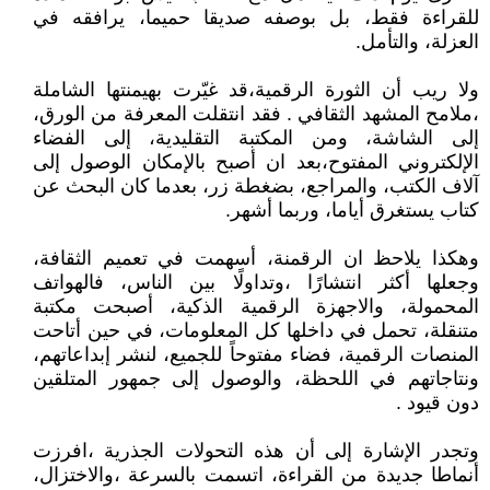
للقراءة فقط، بل بوصفه صديقا حميما، يرافقه في
العزلة، والتأمل.
ولا ريب أن الثورة الرقمية،قد غيّرت بهيمنتها الشاملة
،ملامح المشهد الثقافي . فقد انتقلت المعرفة من الورق،
إلى الشاشة، ومن المكتبة التقليدية، إلى الفضاء
الإلكتروني المفتوح،بعد ان أصبح بالإمكان الوصول إلى
آلاف الكتب، والمراجع، بضغطة زر، بعدما كان البحث عن
كتاب يستغرق أياما، وربما أشهر.
وهكذا يلاحظ ان الرقمنة، أسهمت في تعميم الثقافة،
وجعلها أكثر انتشارًا ،وتداولًا بين الناس، فالهواتف
المحمولة، والاجهزة الرقمية الذكية، أصبحت مكتبة
متنقلة، تحمل في داخلها كل المعلومات، في حين أتاحت
المنصات الرقمية، فضاء مفتوحاً للجميع، لنشر إبداعاتهم،
ونتاجاتهم في اللحظة، والوصول إلى جمهور المتلقين
دون قيود .
وتجدر الإشارة إلى أن هذه التحولات الجذرية ،افرزت
أنماطا جديدة من القراءة، اتسمت بالسرعة ،والاختزال،