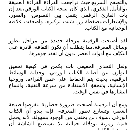
والتصفح السريع،حيث تراجعت القراءة القراءة العميقة
،والتأمل الفكري، الذي كان يتيحه الكتاب الورقي،بعد إن
بات القارئ الرقمي يتنقل بين النصوص، والصور،
والإشعارات،بضغطة زر، شتت تركيزه، واضعفت علاقته
الوجدانية مع الكتاب.
لقد أصبحت الرقمنة مرحلة جديدة من مراحل تطور
وسائل المعرفة،مما يتطلب أن تكون الثقافة، قادرة على
التكيّف مع أدوات العصر ،دون أن تفقد جوهرها.
ولعل التحدي الحقيقي بات يكمن في كيفية تحقيق
التوازن بين أصالة الكتاب الورقي، وحداثة الوسائط
الرقمية، بحيث يتم الحفاظ على عمق القراءة، وروحها
الإنسانية، وتتحقق الاستفادة من سرعة التقنية، واتساع
انتشارها في نفس الوقت.
ومع أن الرقمنة أصبحت ضرورة حضارية ،تفرضها طبيعة
العصر، وتسارع تطور المعرفة، فإنه يبدو أن الكتاب
الورقي ،سوف لن يختفي من الوجود بسهولة، لأنه يحمل
قيمة رمزية ،ودلالة جمالية ،لا تستطيع الشاشة أن