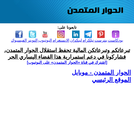
تابعونا على:
بودكاست
بنترست
تيلكرام
لينكدإن
الانستغرام
اليوتيوب
التويتر
الفيسبوك
تبرعاتكم وتبرعاتكن المالية تحفظ استقلال الحوار المتمدن،
فشاركونا في دعم استمرارية هذا الفضاء اليساري الحر
[اشترك في قناة ‫«الحوار المتمدن» على اليوتيوب]
الحوار المتمدن - موبايل
الموقع الرئيسي