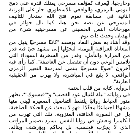
وخارجها، ليُعرف كمؤلف مسرحي يمتلك قدرة على دمج
اليومي بالرمزي، والواقعي بالأسطوري. حاز على المرتبة
الثانية في مسابقة نعوم فتح الله سنحار للتأليف
المسرحي عن نصه نحن هنا، كما نال جوائز في
مهرجانات النص الحسيني عن مسرحيتيه شيء من
الهذيان وحدث ذات يوم.
وقد أشاد به بعض النقاد بوصفه "كاتبًا مسرحيًا ينهل من
المعاناة العراقية اليومية، ليحوّلها إلى مشهد حيّ فيه قدر
من المرارة والتأمل، وقدر من السخرية السوداء التي
تلامس الوعي دون أن تنفصل عن العاطفة". كما رأى فيه
آخرون "صوتًا مسرحيًا ينتمي لمدرسة التعبير الرمزي
الواقعي، لا يقع في المباشرة، ولا يهرب من الحقيقية
العارية".
الرواية: كتابة من قلب العتمة
في رواياته "ليلة اغتيال عود القصب" و*"فيسبوك"*، يظهر
منور الخياط روائيًا يلتقط التفاصيل الصغيرة ليُبني منها
مشهدًا اجتماعيًا معقّدًا. فهو لا يبحث عن الحبكة الصاخبة،
بل عن الصورة الخافتة، المنزوية، تلك التي تهرب من
الكاميرا وتعيش في زوايا النفس. يسرد بضمير المراقب
الذي لا يجرّب فحسب، بل يحاكم ويؤرشف ويتألم.