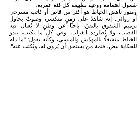
شمول اهتمامه ووعيه بطبيعة كل فئة عمرية.
ومنور ناهض الخياط هو أكثر من قاص أو كاتب مسرحي
أو روائي. إنه شاهدٌ على زمنٍ منكسر، وصوتٌ يحاول
ترميم الشقوق بالنصّ، باحثًا عن وطنٍ لا يُغتال فيه
القصب، ولا يُطارده الغراب. وفي كل ما يكتب، يبدو
الخياط منشغلًا بالمهمَّش والمنسي، وكأنه يقول: "ما دام
للحكاية نبض، فثمة من يستحق أن يُروى له، ويُكتب عنه".