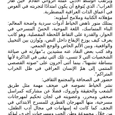
ويرتقب الوسط الأدبي عمله الروائي القادم "حين طار
الغراب"، الذي يُتوقع أن يكون امتدادًا لتجربته في الغوص
في أعماق الذات العراقية المضطربة.
مؤهلاته الكتابية وملامح أسلوبه:
يمتلك منور ناهض الخياط أدوات سردية واضحة المعالم:
البناء المتماسك، اللغة الموحية، الحسّ المسرحي في
الحوار، والقدرة على التقاط اللحظة المفصلية. وهو كاتب
يعرف كيف يوزع الإيقاع داخل النص، ويُوازن بين التخييل
والواقعية، وبين الألم الخاص والوجع الجمعي.
وقد كتب بعض النقاد عنه مشيدين بـ"مهارته في صياغة
الشخصيات التي لا تنسى، تلك التي تبقى في الذاكرة لأنها
ببساطة تشبهنا"، بينما أثنى آخرون على "صوته القصصي
المنتمي إلى همّ الإنسان العراقي في ظل الخراب
المتراكم".
حضور في الصحافة والمجتمع الثقافي:
نشر الخياط نصوصه في صحف مهمة مثل طريق
الشعب والحقيقة وأوروك، فضلًا عن مشاركته كمراسل
صحفي ومحرر، وعضويته في لجان تحكيم لمهرجانات
مسرحية، منها المهرجان القطري للمسرح الابتدائي في
النجف. كما كانت له إسهامات في مجال أدب الطفل،
من خلال مجموعة وطن الحب ومسرحيات أخرى، ليؤكد