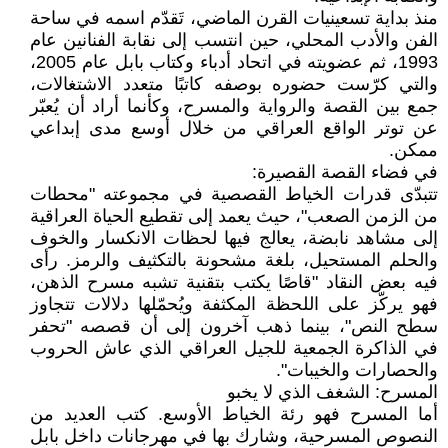
منذ بداية تسعينيات القرن الماضي، تَقدّم اسمه في ساحة
الفن والأدب المحلي، حين انتسب إلى نقابة الفنانين عام
1993، ثم عضويته في اتحاد أدباء وكتاب بابل عام 2005،
والتي كرّست حضوره بوصفه كاتبًا متعدد الاشتغالات،
جمع بين القصة والرواية والمسرح، وكأنما أراد أن يُعبّر
عن توتر الواقع العراقي من خلال أوسع مدى إبداعي
ممكن.
في فضاء القصة القصيرة:
تتبدّى قدرات الخياط القصصية في مجموعته "محطات
من الزمن الصعب"، حيث يعمد إلى تقطيع الحياة العراقية
إلى مشاهد نابضة، يعالج فيها لحظات الانكسار والخوف
والحلم المستحيل، بلغة مشحونة بالتكثيف والرمز. رأى
فيه بعض النقاد "قاصًا يكتب بتقنية تشبه مسرح الذهن،
فهو يركّز على اللحظة المكثفة ويُحمّلها دلالات تتجاوز
سطح النص"، بينما ذهب آخرون إلى أن قصصه "تحفر
في الذاكرة الجمعية للجيل العراقي الذي عاش الحروب
والحصارات والخيبات".
المسرح: الشغف الذي لا يخبو
أما المسرح فهو رئة الخياط الأوسع. كتب العديد من
النصوص المسرحية، وشارك بها في مهرجانات داخل بابل