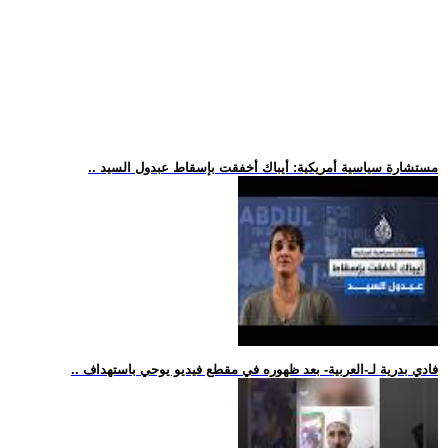
.. مستشارة سياسية أمريكية: أيباك أخفقت بإسقاط عبدول السيد
.. فادي بدرية لـ-العربية- بعد ظهوره في مقطع فيديو يوحي باستهداف