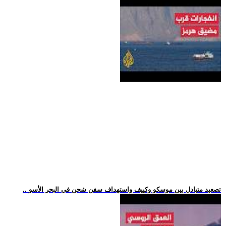
.. تصعيد متبادل بين موسكو وكييف واستهداف سفن شحن في البحر الأسو