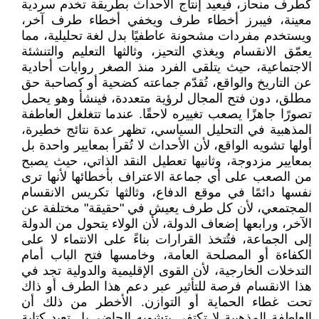
كطرف منحاز، فيعيد إنتاج الأحداث بطريقة تخدم سردية
معينة، فيبرز أخطاء طرف ويخفي أخطاء طرف آخر،
ويستخدم مفردات مشحونة عاطفيًا بدل لغة تحليلية، مما
يعمّق الانقسام ويغذي التحيز، وثالثها التعليم والتنشئة
الاجتماعية، حيث يتلقى الفرد منذ الصغر روايات أحادية
عن التاريخ والواقع، تُقدّم جماعته كضحية أو كصاحبة حق
مطلق، دون فتح المجال لرؤية متعددة، فينشأ وهو يحمل
تصورًا جاهزًا يصعب تغييره لاحقًا. عندما تتغلغل العاطفة
المذهبية في التحليل السياسي، تظهر عدة نتائج خطيرة،
أولها تشويه الواقع، لأن الأحداث لا تُقرأ بمعايير واحدة بل
بمعايير مزدوجة، وثانيها تعطيل النقد الذاتي، حيث يصبح
من الصعب على أي جماعة الاعتراف بأخطائها لأنها ترى
نفسها دائمًا في موقع الدفاع، وثالثها تكريس الانقسام
المجتمعي، لأن كل طرف يعيش في "حقيقة" مختلفة عن
الآخر، ورابعها إضعاف الدولة، لأن الولاء يتحول من الدولة
إلى الجماعة، فتُتخذ القرارات بناءً على الانتماء لا على
الكفاءة أو المصلحة العامة، وخامسها فتح الباب أمام
التدخلات الخارجية، لأن القوى الإقليمية والدولية تجد في
هذا الانقسام فرصة للتأثير عبر دعم هذا الطرف أو ذاك
تحت غطاء الحماية أو التوازن. الأخطر من ذلك أن
العاطفة المذهبية لا تكتفي بتشويه الحاضر بل تعيد كتابة