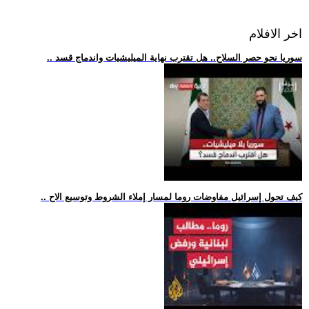
اخر الافلام
.. سوريا نحو حصر السلاح.. هل تقترب نهاية الميليشيات واندماج قسد
.. كيف تحول إسرائيل مفاوضات روما لمسار إملاء الشروط وتوسيع الاح