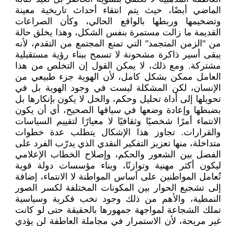
الماضي أيضًا، حيث يتم انتقاء أحداث تاريخية معينة
وتضخيمها وربطها بالواقع الحالي، وكأن الصراعات
القديمة ما زالت مستمرة بنفس الشكل، وهذا يخلق حالة
من "الزمن المتجمد" التي تمنع المجتمع من التقدم، لأنه
يبقى أسير ذاكرة مشحونة لا تسمح ببناء رؤية مستقبلية
مشتركة. ومع ذلك، لا يمكن القول إن التخلص من هذا
العامل ممكن بشكل كامل، لأن الهوية جزء طبيعي من
الإنسان، لكن المشكلة ليست في وجود الهوية بل في
تحويلها إلى أداة تحليل وحكم، والحل لا يكون بإنكارها بل
بضبطها وإعادة وضعها في سياقها الصحيح، أي أن يكون
الانتماء أمرًا شخصيًا وثقافيًا لا معيارًا لتقييم السياسات
والقرارات. تجاوز هذا الإشكال يتطلب عدة خطوات
متداخلة، منها تعزيز التفكير النقدي الذي يدرّب الفرد على
الفصل بين الشعور والحكم، وإصلاح الخطاب الإعلامي
ليكون أكثر مهنية وتوازنًا، وبناء مؤسسات دولة قوية
تُعامل المواطنين على أساس المواطنة لا الانتماء، إضافة
إلى تشجيع الحوار بين المكونات المختلفة لكسر الصور
النمطية، والأهم من ذلك وجود نخب فكرية وسياسية
تملك الشجاعة لمواجهة جمهورها بالحقيقة حتى لو كانت
غير مريحة، لأن الاستمرار في مجاملة العاطفة لن يؤدي