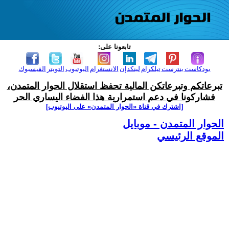
تابعونا على:
بودكاست
بنترست
تيلكرام
لينكدإن
الانستغرام
اليوتيوب
التويتر
الفيسبوك
تبرعاتكم وتبرعاتكن المالية تحفظ استقلال الحوار المتمدن،
فشاركونا في دعم استمرارية هذا الفضاء اليساري الحر
[اشترك في قناة ‫«الحوار المتمدن» على اليوتيوب]
الحوار المتمدن - موبايل
الموقع الرئيسي