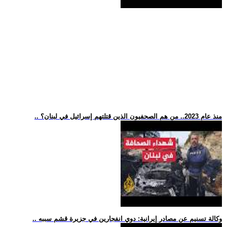
.. منذ عام 2023.. من هم الصحفيون الذين قتلتهم إسرائيل في لبنان؟
.. وكالة تسنيم عن مصادر إيرانية: دوي انفجارين في جزيرة قشم سببه