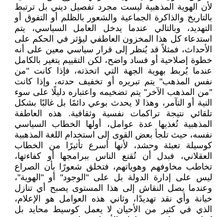
لأن الهوية المذهبية ليست مجرد تفصيل ديني بل ترتبط
بالتاريخ والذاكرة الجماعية والشعور بالظلم أو التفوق أو
التهديد، وبالتالي عندما يدخل العامل السياسي، يتم
استدعاء كل هذا المخزون العاطفي ليؤثر في الحكم على
الأحداث، فمثلاً قد يُنظر إلى قرار سياسي معين على أنه
خطوة إصلاحية أو فساد واضح، لكن التقييم يتغير بالكامل
عندما يُربط بهوية الجهة التي اتخذته، فإذا كانت "من
نفس المذهب" يتم تبريره أو تخفيف حدته، وإذا كانت
"من المذهب الآخر" يتم تضخيمه واعتباره دليلًا على سوء
النية أو التآمر، وهذا لا يحدث بوعي دائمًا بل غالبًا بشكل
تلقائي نتيجة تراكمات نفسية وثقافية. هذه العاطفة
المذهبية تُغذيها عدة عوامل، أولها الخطاب السياسي
نفسه، حيث تلجأ بعض القوى إلى استخدام اللغة المذهبية
كوسيلة تعبئة وحشد، لأنها أسرع تأثيرًا من الخطاب
العقلاني، فبدل أن تُقنع الناس ببرامجها أو كفاءتها،
تخاطب مخاوفهم وهوياتهم، فتخلق شعورًا بأن الصراع
ليس على إدارة الدولة بل على "الوجود" أو "الهوية"،
وعندما يصل النقاش إلى هذا المستوى يصبح أي تنازل
خيانة وأي نقد تهديدًا، وثاني هذه العوامل هو الإعلام،
الذي في كثير من الأحيان لا يعمل كوسيط محايد بل