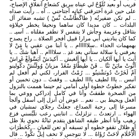
قريب أو بعيد تُلَوِّحُ لي عيناه ببريق كشعاع آنفلاق الإصباح،
على حين غرة آخترقني كيانه آجتاحني .. آه .. رأيت صداه
.. لم تكن ضفيرتُه ( طاگَطَّاشْتْ نَّسْ ) تشبه ضفائر آل
البلدات .. كان مديدا كان ساهما ونحيفا يخطر خيلاؤه
بتثاقل وعزيمة وجأش لا يتنفس لا تطفر مقلتاه .. آسيـ ..
كما كان يناديني أبي مرارا قبيل أفجر الصلاة .. راح يصدح
بهمهمات الحداء ..سلاااااام .. يا آبنا من عقبي يا مَنْ لا
يعرفني يا سلالة ستأتي بعد غدِ .. سلاااام .. آهيا شكْ .. يا
أنتَ يا أيها آلكيان .. يا أيها آلغبش .. آكيدَشْ آيَسَّوَلَغْ غَراشْ
آتُّوتْ مايَنْ نَنَّا .. قَنْ طيطَّاوْ سْغَدْ مزيانْ وُولَنَّشْ دكُّولينو
آمْ لَخَرْتْ دُونَشْتينُو ... رُمْتُ الفرار، لكني لم أفعل لم
أنبس .. يااا لطيف ياااا لطيف .. وقفتُ .. دون تخمين أو
تفكير خطوتُ خطوة أولى أمامي ثم حينما هممت بالنزول
من الصخرة طفقتُ وأنا في كامل إدراكي ووعي بما
أفعل ويحيط بي .. نعم .. عوض أن أنزل إلى أسفل وألجأ
مسرعا إلى رحبة الصداع، جعلَتْ رجلاي تمشيان في
الهواء .. ارتعدتُ .. تزلزلتُ .. انتابني رعب تلَبَّسني فزع
رهيب وأنا أنظر طيفه الشاهق يتقدم ثباتُهُ نحوي بلا ظل
أو ظلال تقفو خطوه أو تسبقه أو تعن للعيان .. كَخَطَرَاتِ
آلْأَحْلَامِ لَاحَتْ رُؤَاهُ ... لا تتوجس لا تخف إيلْ تكُّودْ .. قال