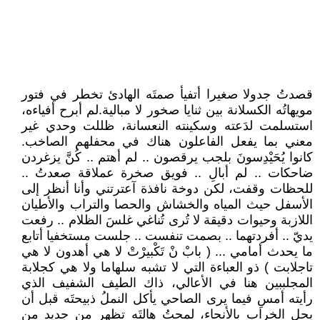
قصدتُ جدولا صغيرا أتفيأ صمتَه الهادئ تخطر في فتور
مويهاتُه الكسلانة بين ثنايا صخور لا مبالية.لم أبرح أفياءه،
استسلمت لدَعته وسكينته النعسانة، ظللت وحدي غير
معني بما يفعل الفاعلون هناك في محفلهم الصاخب.
كانوا يُحَيْدِسونَ بلجب يرقصون .. لم أهتم .. كُنَّ يزغردن
ضاحكات .. لم أبالِ .. فويق صخرة عملاقة صعدتُ ..
للحظات وقفت، لكن دوخة نافذة آعترتني وأنا أنظر إلى
الأسفل حيث المياه والخشاش والحصا والتراب والأطيان
اللازبة وحيوات دقيقة لا تُرى تُناغي غلسَ الظلام .. رفعت
يديّ .. أفردتهما .. بصمت تنفست .. جلست مستخفيا أتابع
ما يحدث أمامي ... ( بابْ نْ تَكْبيرْتْ لا هي أهدون لا هي
تاجلابت ) ذو العباءة التي لا تشبه سلهاما ولا هي كجلابة
المجلببين هنا في الأعالي، ذاك الطيف الشفيف الذي
رأيته أمسِ فيما يرى الصاحي يأكل النملُ ذبيحتَه قبل أن
يحل الخراب بالأنحاء، لمحتُ هالتَه تظهر من جديد من