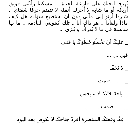
تُهْرَقَ الحياة على قارعة الحياة ... مسكينا رأيتُني فويق
أريكة أو ما شابه لا أحرك أنملة لا تتمتم حرفا شفتاي ..
شاردا أرنو إلى مآلي دون أن أستطيع سؤاله هل كيف
ماذا ولِمَاذا .. هو ذاك أنا .. تلك كينونتي القادمة .. ما بها
ساهمة في ما لا يُدركُ أو يُـرَى ...
_ عليكَـ أنْ تخْطُوَ خَطْوَكَـ يا فَتَـى
قيل لي ...
_ لا تَخَفْـ
_ ........ صمت .........
_ واجهْ حَيْنكَـ لا تتوجس
_ ...... صمت ...........
_ قِفْـ وقفتكَـ المنتظرة أفردْ جناحكَـ لا نكوص بعد اليوم