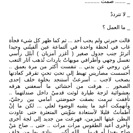
_ ....... صمت ..........
_ لا تترددْ
_ ما العمل ؟
قالت حيرتي ولم يجب أحد ... ثم كما ظهر كل شيء فجأة
غاب في لحظة واحدة في آلتماعة عين ألفيتُني وحيدا
أثرثرُ جنب جدول صغير ( أغزر أمزيان ) أبلل رأسي
تغسل وجهي وأطرافي مويهاتٌ باردات تُذهب آثار التعب
عن روحي عن بدني .. تنفست أكثر من مرة بعمق ..
أحسست مصاريني تهبط إلى تحتِ تحتٍ تقرقر كعادتها
بصخب لاجب .. أسرعتُ أستنجد بخلوة خلف إحدى
الصخور .. هرقت من أحشائي ما أسعفني هرقه
بعشوائية لزجة طيارة لوثت قدميّ داخل صندلتهما ..
تأففت تبرمت بصقت حموضتي أمامي بين رجليّ،
وآنهمكت أعيد ما يشبه الوضوء لعلي ... لكن ما إنْ
آطمأنتُ قليلا لآستعادة سَوِّيتي المتعثرة حتى عاودت
البطن عبثها المزمن، فهرعت من جديد إلى لجة أخرى
وأخرى أعيد الطقوس مرات مرات .. حتى .. صاح مَنْ
صاح بعيدا أو قريبا .. الله أكبر .. ينادي بها من خلف