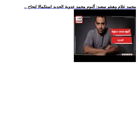
.. محمد علام وهيثم سعيد: ألبوم محمد عدوية الجديد استكمالا لنجاح