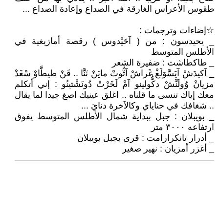
طقوس الأعراس الغارقة في الصداع وإعادة الصداع ...
☆إضاءات وترجمات :
_ يحيدسون : من ( آحَيْدوس ) رقصة أمازيغية في
الأطلس المتوسط
_ طاكطاشت : ضفيرة الشعر
_ آكيدَشْ آيَسَّوَلَغْ غَراشْ آتُّوتْ مايَنْ نَنَّا .. قَنْ طيطَّاوْ سْغَدْ
مزيانْ وُولَنَّشْ دكُّولينو آمْ لَخَرْتْ دُونَشْتينُو : إني أتكلم
معك إياك تنسى ما قلناه .. اغلق عينيك اصغ جيدا لما يقال
.. شغافك في حناياي وكالآخرة دنايَ ...
_ بويبلان : جبل ببداية شمال الأطلس المتوسط يفوق
ارتفاعه ٣٠٠٠ متر
_ أدرار تانكرارامت : قرى بجبل بويبلان
_ أغزر أمزيان : نهير صغير