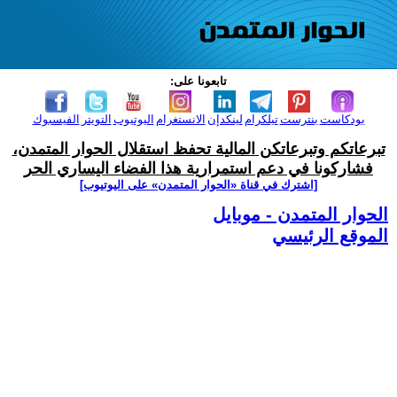
تابعونا على:
بودكاست
بنترست
تيلكرام
لينكدإن
الانستغرام
اليوتيوب
التويتر
الفيسبوك
تبرعاتكم وتبرعاتكن المالية تحفظ استقلال الحوار المتمدن،
فشاركونا في دعم استمرارية هذا الفضاء اليساري الحر
[اشترك في قناة ‫«الحوار المتمدن» على اليوتيوب]
الحوار المتمدن - موبايل
الموقع الرئيسي