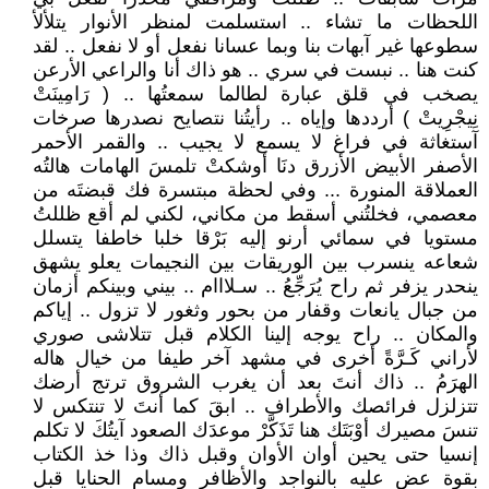
اللحظات ما تشاء .. استسلمت لمنظر الأنوار يتلألأ
سطوعها غير آبهات بنا وبما عسانا نفعل أو لا نفعل .. لقد
كنت هنا .. نبست في سري .. هو ذاك أنا والراعي الأرعن
يصخب في قلق عبارة لطالما سمعتُها .. ( رَامِينَتْ
نِيجْرِيتْ ) أرددها وإياه .. رأيتُنا نتصايح نصدرها صرخات
آستغاثة في فراغ لا يسمع لا يجيب .. والقمر الأحمر
الأصفر الأبيض الأزرق دنَا أوشكتْ تلمسَ الهامات هالتُه
العملاقة المنورة ... وفي لحظة مبتسرة فك قبضتَه من
معصمي، فخلتُني أسقط من مكاني، لكني لم أقع ظللتُ
مستويا في سمائي أرنو إليه بَرْقا خلبا خاطفا يتسلل
شعاعه ينسرب بين الوريقات بين النجيمات يعلو يشهق
ينحدر يزفر ثم راح يُرَجِّعُ .. سـلااام .. بيني وبينكم أزمان
من جبال يانعات وقفار من بحور وثغور لا تزول .. إياكم
والمكان .. راح يوجه إلينا الكلام قبل تتلاشى صوري
لأراني كَـرَّةً أخرى في مشهد آخر طيفا من خيال هاله
الهرَمُ .. ذاك أنتَ بعد أن يغرب الشروق ترتج أرضك
تتزلزل فرائصك والأطراف .. ابقَ كما أنتَ لا تنتكس لا
تنسَ مصيرك أوْبَتَك هنا تَذَكَّرْ موعدَك الصعود آيتُكَ لا تكلم
إنسيا حتى يحين أوان الأوان وقبل ذاك وذا خذ الكتاب
بقوة عض عليه بالنواجد والأظافر ومسام الحنايا قبل