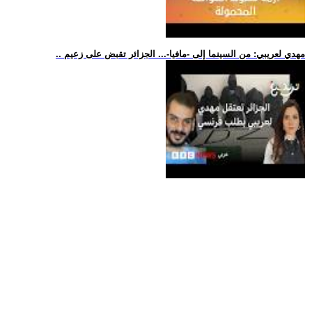
.. مهدي لعريبي: من السينما إلى -مافيا-... الجزائر تقبض على زعيم