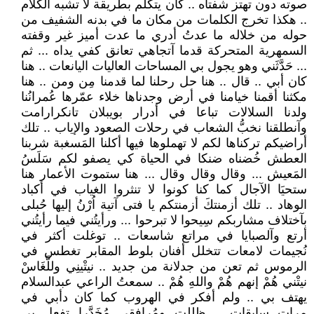
صوته دون تهتز شفتاه .. كان يتكلم بطريقة لا تشبه الكلام
.. هكذا تخرج الكلمات من مكان ما في بدنه الشفيف من
حوله من خلاله ما عدتُ أدري ما عدت أميز غير وقفته
السمهرية المتحركة قدما آتجاهي تعانق كفي يداه ... ثم
... حَدَّثَني وهو يجول بي المساحات العاليات اليانعات .. هنا
كان أبي .. قال .. هنا حل رحلنا لما قدمنا مِن ومن .. هنا
مكثنا أقمنا خيامنا في أرض وجدناها خلاء عمّرها عُمرانُنا
ولدنا السلالات تباعا في أدرار بويبلان تانكرارامت
وآنطلقنا نخبُّ الشعاب في رحلات الصعود والإياب .. تلك
أراضيكم تركناها لكم لا تهملوها فيها أكلنا المَسغبة شربنا
العطش خُضناه ضنكا في الحياة كي يصفو لكم سَلَسُ
المَعيش ... وقال وقال وقال ... هنا ستموت الأعمار هنا
ستحيَا الآجال كما كنا كونوا لا تنثروا الغياب في أكباد
الوهاد .. تلك أزمنتكَ أزمنتكم يا فتى آتية اُرْنُ إليها حُبلى
بآختلاف مشاربكم سِيحوا لا تبرحوا ... ورأيتُني فيما رأيتُني
أرتع وآلصبايا في مراتع شاسعات .. توغلت أكثر في
نُجيمات لامعات تتخلل أفنان بلوط المقابر تغطس في
الرموس ثم تعن من جدلانة من جديد .. نيتْينِي وللَّغَاسْ
نيتْني هُمْ إنهم هُمْ واللهِ هُمْ .. سمعتُ الراعي عبدالسلام
يهتف بي .. ولم أفكر في الهروب كما كان دأبي في
مرات سابقات .. ظللت ومُرافقي مُخَدَّرا تفعل بي