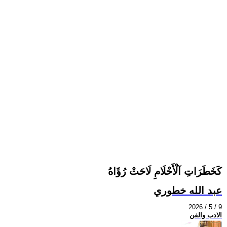
كَخَطَرَاتِ آلْأَحْلَامِ لَاحَتْ رُؤَاهُ
عبد الله خطوري
2026 / 5 / 9
الادب والفن