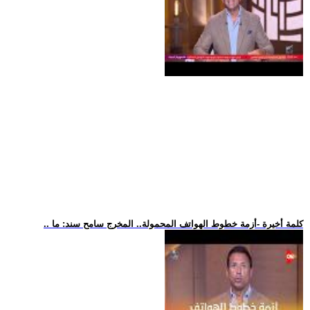
.. كلمة أخيرة -أزمة خطوط الهواتف المحمولة.. المخرج سامح سند: ما