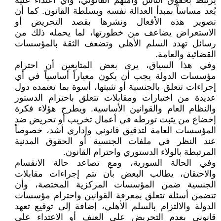
يرتبط بحقوق الناس وأمنهم القانوني، وأي اعتداء عليه
يُعد مساساً بمبدأ العدالة نفسه وبسلطة القانون. كما أن
تصوير هذه الأفعال ونشرها بقصد التحريض أو
الاستعراض يضاعف من خطورتها، لما يحمله ذلك من
رسائل تهدد السلم الأهلي وتضعف الثقة بالمؤسسات
القضائية والعامة.
وفي هذا السياق، يرى بعض المتابعين أن احترام
مؤسسات الدولة يجب أن يكون معياراً أساسياً في أي
إجراءات تتعلق بالجنسية أو تثبيتها، أسوة بما تعتمده دول
عديدة من اختبارات ومقابلات تتعلق باحترام الدستور
والنظام العام والقوانين الأساسية. ويطرح هؤلاء فكرة
إخضاع من يثبت تورطه في أعمال تخريب أو تحريض ضد
المؤسسات العامة لتدقيق قانوني وإداري أشد، خصوصاً
عند النظر في ملفات الجنسية أو الحقوق المدنية
المرتبطة بالولاء الدستوري واحترام القانون.
وفي الحالة السورية، ومع تصاعد حالة الانقسام
والاحتقان، يطالب البعض بأن تتم إجراءات مقابلات
الجنسية ضمن المؤسسات المركزية المختصة، وأن
تتضمن أسئلة تتعلق بمعرفة القوانين واحترام مؤسسات
الدولة والالتزام بالسلم الأهلي، إضافة إلى توقيع تعهد
قانوني بعدم التحريض على العنف أو الاعتداء على