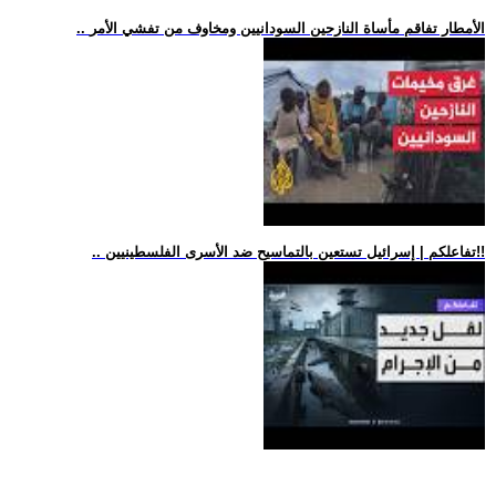
.. الأمطار تفاقم مأساة النازحين السودانيين ومخاوف من تفشي الأمر
.. تفاعلكم | إسرائيل تستعين بالتماسيح ضد الأسرى الفلسطينيين!!