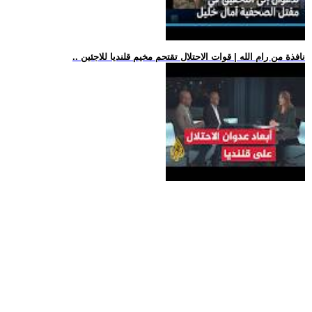
.. نافذة من رام الله | قوات الاحتلال تقتحم مخيم قلنديا للاجئين