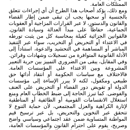
الممتلكات العامة.
ومع ذلك، يؤكد أصحاب هذا الطرح أن أي إجراءات تتعلق
بالجنسية أو سحبها يجب أن تبقى ضمن إطار القضاء
والقانون والدستور، لا عبر القرارات المزاجية أو العقوبات
الجماعية، حفاظاً على مبدأ العدالة وسيادة القانون.
فالقوانين الجزائية كفيلة بمحاسبة كل من يثبت تورطه
في الاعتداء أو التحريض أو التخريب، سواء عبر التنفيذ
المباشر أو المساهمة في التحشيد والدعوة، استناداً إلى
الأدلة القانونية المتوافرة من تسجيلات وشهادات وقرائن.
وفي المقابل، يبقى من الضروري التمييز بين حرية التعبير
المشروعة وبين الاعتداء على المؤسسات العامة.
فالاختلاف مع سياسات الحكومة أو انتقاد أدائها حق
طبيعي ومكفول، لكنه لا يبرر الإساءة إلى مؤسسات
الدولة أو تقويض دور القضاء أو التحريض على العنف
والفوضى. كما تبرز الحاجة إلى ضبط الخطاب العام ومنع
استغلال الانقسامات القومية أو الطائفية أو المناطقية
لإثارة الكراهية والعزل المجتمعي، لأن حماية التنوع لا
تتحقق عبر التخوين والتحريض، بل عبر ترسيخ قيم
المواطنة المتساوية ضمن عقد اجتماعي وسياسي واضح
وصريح، يقوم على احترام القانون والمؤسسات العامة،