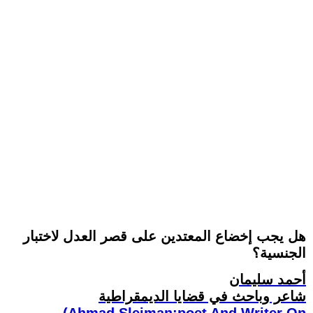
هل يجب إخضاع المعتدين على قصر العدل لاختبار
الجنسية؟
أحمد سليمان
شاعر وباحث في قضايا الديمقراطية
(Ahmad Sleiman:poet And Writer On