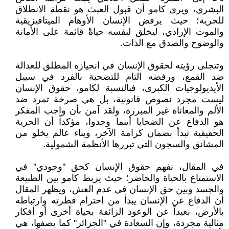
البشري، ويرى كامو أن قبول العبث هو نقطة الانطلاق
للحرية؛ حيث يرفض الإنسان الأوهام الميتافيزيقية
والموت الإرادي، ليخلق لنفسه حياةً قائمة على الأمانة
والوضوح والصدق مع الذات.
وتتجلى رؤيته لحقوق الإنسان في انحيازه المطلق للعدالة
ضد القمع، ورفضه التام للتضحية بالفرد في سبيل
الأيديولوجيات الكبرى، فبالنسبة لكامو، حقوق الإنسان
ليست مجرد نصوص قانونية، بل هي صرخة تمرد ضد
الألم والمعاناة غير المبررة، ولقد آمن بأن واجب المفكر
هو الدفاع عن الضحايا أينما وجدوا، مؤكداً أن الحرية
الحقيقية تبدأ بضمان كرامة الآخر، وبناء عالم يخلو من
المشانق والسجون التي تبررها الأنظمة الشمولية.
في المقال، نفهم حقوق الإنسان كحق "وجودي" في
الاستمتاع بالحياة والحاضر؛ حيث يربط كامو بين الطبيعة
والجسد وبين حق الإنسان في عدم الغش، ويظهر المقال
أن الدفاع عن الإنسان يبدأ من احترام فطرته وارتباطه
بالأرض، بعيداً عن الوعود الزائفة بحياة أخرى أو أفكار
مثالية مجردة، وإن السعادة في "الجزائر" كما يصفها، هي