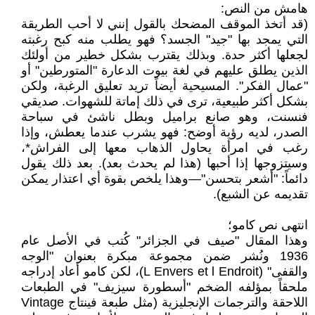
هامش من النص:
(قد أتخذ الموقف المضحك بالقول إنني لا أحب الطريقة
التي يمجد بها "جيد" الجسد؟ فهو يطلب منه كبح رغبته
لجعلها أكثر حدة. وبذلك يقترب بشكل خطير من أولئك
الذين يطلق عليهم في لغة بيوت الدعارة "المتورطين" أو
"عمال الفكر". المسيحية أيضاً تريد تعليق الرغبة، ولكن
بشكل أكثر طبيعية، ترى في ذلك إماتة للشهوات. صديقي
فنسنت، وهو صانع براميل وبطل ناشئ في سباحة
الصدر، لديه رؤية أوضح: فهو يشرب عندما يعطش، وإذا
رغب في امرأة يحاول الذهاب معها إلى الفراش*،
وسيتزوجها إذا أحبها (هذا لم يحدث بعد). بعد ذلك يقول
دائماً: "أشعر بتحسن"—وهذا يلخص بقوة أي اعتذار يمكن
تقديمه عن الشبع).
انتهى نص كامو؛
وهذا المقال "صيف في الجزائر" كُتب في الأصل عام
1936 ونُشر ضمن مجموعة مبكرة بعنوان "الوجه
والقفى" (L Envers et l Endroit)، لكن كامو أعاد إدراجه
ملحقاً بمؤلفه الضخم "أسطورة سيزيف" في الطبعات
اللاحقة والترجمات الإنجليزية (مثل طبعة فينتاج Vintage