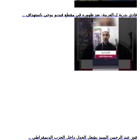
.. فادي بدرية لـ-العربية- بعد ظهوره في مقطع فيديو يوحي باستهداف
.. فوز عبد الرحمن السيد يشعل الجدل داخل الحزب الديمقراطي