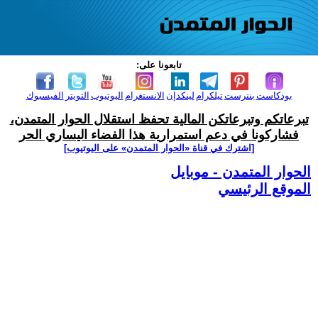
تابعونا على:
بودكاست
بنترست
تيلكرام
لينكدإن
الانستغرام
اليوتيوب
التويتر
الفيسبوك
تبرعاتكم وتبرعاتكن المالية تحفظ استقلال الحوار المتمدن،
فشاركونا في دعم استمرارية هذا الفضاء اليساري الحر
[اشترك في قناة ‫«الحوار المتمدن» على اليوتيوب]
الحوار المتمدن - موبايل
الموقع الرئيسي