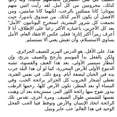
كذلك، محرومين من كل أمل. لقد رأيت اثنين منهم
يموتان؛ كانا ممتلئين بالرعب، لكنهما كانا صامتين، ومن
الأفضل أن يكون الأمر كذلك. من صندوق باندورا، حيث
تجمعت كل شرور البشرية، استخرج اليونانيون "الأمل"
بعد كل الآخرين، باعتباره الأكثر رعباً على الإطلاق، أنا لا
أعرف رمزاً أكثر إثارة؛ فعلى عكس الاعتقاد العام، الأمل
يساوي الاستسلام، وأن تعيش يعني ألا تستسلم.
هذا، على الأقل، هو الدرس المرير للصيف الجزائري.
ولكن بالفعل بدأ الموسم يتأرجح والصيف يترنح، وإن
أمطار سبتمبر الأولى، بعد هذا العنف والقسوة، تشبه
الدموع الأولى للأرض المحررة، كما لو أن هذا البلد جرب
يده في الحنان لبضعة أيام. ومع ذلك، في نفس الفترة،
تغطي أشجار الخروب كل الجزائر برائحة الحب، وفي
المساء أو بعد المطر، تكون الأرض كلها، رحمها الرطب
ببذور تفوح منها رائحة اللوز المر، مستريحة بعد أن وهبت
نفسها للشمس طوال الصيف. ومرة أخرى، تقدس تلك
الرائحة اتحاد الإنسان والأرض وتوقظ فينا الحب الفحل
الوحيد في هذا العالم: حب عابر ونبيل.