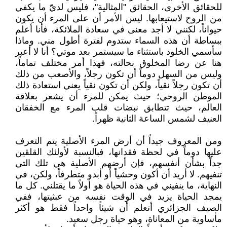
للحقائق الأخرى، الحقائق "المثالية"، فليس لديّ ما يكفي
من الروح لاستيعابها. ليس الأمر أن على المرء أن يكون
حيواناً، لكنني لا أجد معنى في سعادة الملائكة، فأنا أعلم
ببساطة أن هذه السماء ستدوم لفترة أطول مني. وماذا
سأسمي الخلود باستثناء ما سيستمر بعد موتي؟ أنا لا أعبر
هنا عن رضا المخلوق بحالته، فهذا أمر مختلف تماماً،
وليس من السهل دوماً أن تكون رجلاً، والأصعب من ذلك
أن تكون رجلاً نقياً، ولكن أن تكون نقياً يعني استعادة ذلك
الموطن الروحي؛ حيث يمكن للمرء أن يشعر بعلاقة
العالم، حيث تتطابق نبضات قلب المرء مع الخفقان
العنيف لشمس الساعة الثانية ظهراً.
ومن المعروف جيداً أن أرض المرء الأصلية يتم التعرف
عليها دوماً في لحظة فقدانها، فبالنسبة لأولئك القلقين
جداً بشأن أنفسهم، فإن أرضهم الأصلية هي تلك التي
تنفيهم. لا أريد أن أكون وحشياً أو أبدو متطرفاً، ولكن، في
النهاية، ما ينفيني في هذه الحياة هو أولاً ما يقتلني. كل ما
يمجد الحياة يزيد في الوقت نفسه من عبثيتها، ففي
الصيف الجزائري أتعلم أن شيئاً واحداً فقط هو أكثر
مأساوية من المعاناة، وهو حياة رجل سعيد.