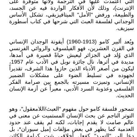
التي اعتمدت عليها في الترجمة ولأنها متوفرة على
الإنترنت)، وذلك لأن الأفكار الواردة فيه عن الجسد،
والطبيعة، ورفض "الأمل" الميتافيزيقي، تشكل الأساس
الوجداني لفلسفة العبث التي شرحها في كتاب أسطورة
سيزيف.
ويُعد ألبير كامو (1913-1960) أيقونة الوجدان الإنساني
في القرن العشرين، فهو الفيلسوف والروائي الفرنسي
الذي وُلد في الجزائر ليعيش حياةً قصيرة في أمدها،
مديدة في أثرها، نال جائزة نوبل في الأدب عام 1957،
ليكون من أصغر الأدباء الذين حازوا هذا الشرف، تقديراً
لجهوده في تسليط الضوء على مشكلات الضمير
الإنساني، وتميزت مسيرته بالجمع بين صرامة الفكر
الفلسفي وعذوبة السرد الأدبي، معبراً عن أزمة الإنسان
الحديث.
تتمحور فلسفة كامو حول مفهوم "العبث/اللامعقول"، وهو
التوتر الناجم عن بحث الإنسان المستميت عن معنى في
عالم صامت لا يقدم إجابات، لكنه لم يقف عند حدود
العدمية كما يظهر في بعض مؤلفات إميل سيوران*، بل
دعا إلى "التمرد" كفعل أخلاقي يثبت كرامة الكائن