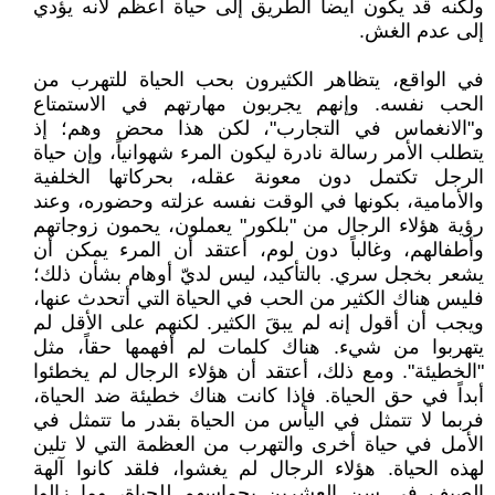
ولكنه قد يكون أيضاً الطريق إلى حياة أعظم لأنه يؤدي
إلى عدم الغش.
في الواقع، يتظاهر الكثيرون بحب الحياة للتهرب من
الحب نفسه. وإنهم يجربون مهارتهم في الاستمتاع
و"الانغماس في التجارب"، لكن هذا محض وهم؛ إذ
يتطلب الأمر رسالة نادرة ليكون المرء شهوانياً، وإن حياة
الرجل تكتمل دون معونة عقله، بحركاتها الخلفية
والأمامية، بكونها في الوقت نفسه عزلته وحضوره، وعند
رؤية هؤلاء الرجال من "بلكور" يعملون، يحمون زوجاتهم
وأطفالهم، وغالباً دون لوم، أعتقد أن المرء يمكن أن
يشعر بخجل سري. بالتأكيد، ليس لديّ أوهام بشأن ذلك؛
فليس هناك الكثير من الحب في الحياة التي أتحدث عنها،
ويجب أن أقول إنه لم يبقَ الكثير. لكنهم على الأقل لم
يتهربوا من شيء. هناك كلمات لم أفهمها حقاً، مثل
"الخطيئة". ومع ذلك، أعتقد أن هؤلاء الرجال لم يخطئوا
أبداً في حق الحياة. فإذا كانت هناك خطيئة ضد الحياة،
فربما لا تتمثل في اليأس من الحياة بقدر ما تتمثل في
الأمل في حياة أخرى والتهرب من العظمة التي لا تلين
لهذه الحياة. هؤلاء الرجال لم يغشوا، فلقد كانوا آلهة
الصيف في سن العشرين بحماسهم للحياة، وما زالوا