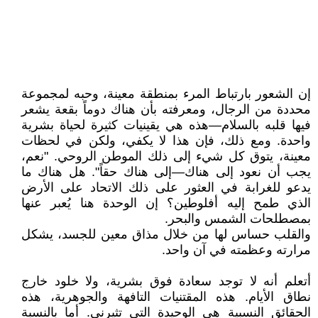
إن الشعور بارتباط المرء بمنطقة معينة، وحبه لمجموعة
محددة من الرجال، ومعرفته بأن هناك دوماً بقعة يشعر
فيها قلبه بالسلام—هذه هي يقينيات كثيرة لحياة بشرية
واحدة. ومع ذلك، فإن هذا لا يكفي، ولكن في لحظات
معينة، يتوق كل شيء إلى ذلك الموطن الروحي. "نعم،
يجب أن نعود إلى هناك—إلى هناك حقاً". هل هناك ما
يدعو للغرابة في العثور على ذلك الاتحاد على الأرض
الذي طمح إليه أفلوطين؟ إن الوحدة هنا يُعبر عنها
بمصطلحات الشمس والبحر.
والقلب حساس لها من خلال مذاق معين للجسد، يشكل
مرارته وعظمته في آن واحد.
أتعلم أنه لا توجد سعادة فوق بشرية، ولا خلود خارج
نطاق الأيام. هذه المقتنيات التافهة والجوهرية، هذه
الحقائق النسبية هي الوحيدة التي تثيرني. أما بالنسبة