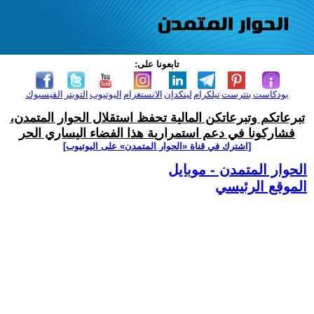
تابعونا على:
بودكاست
بنترست
تيلكرام
لينكدإن
الانستغرام
اليوتيوب
التويتر
الفيسبوك
تبرعاتكم وتبرعاتكن المالية تحفظ استقلال الحوار المتمدن،
فشاركونا في دعم استمرارية هذا الفضاء اليساري الحر
[اشترك في قناة ‫«الحوار المتمدن» على اليوتيوب]
الحوار المتمدن - موبايل
الموقع الرئيسي