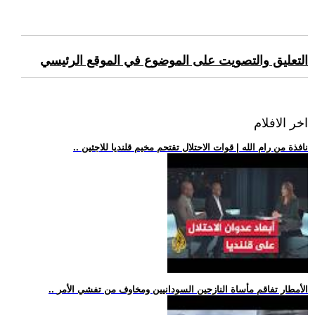
التعليق والتصويت على الموضوع في الموقع الرئيسي
اخر الافلام
.. نافذة من رام الله | قوات الاحتلال تقتحم مخيم قلنديا للاجئين
.. الأمطار تفاقم مأساة النازحين السودانيين ومخاوف من تفشي الأمر