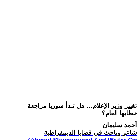
تغيير وزير الإعلام… هل تبدأ سوريا مراجعة
خطابها العام؟
أحمد سليمان
شاعر وباحث في قضايا الديمقراطية
(Ahmad Sleiman:poet And Writer On