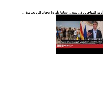
.. أزمة المهاجرين في سبتة.. إسبانيا وأوروبا تبحثان الرد بعد موق