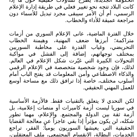
الحكومة الجديدة، يطرح تساؤلات حقيقية حول ما إذا
كانت البلاد تتجه نحو تغيير فعلي في طريقة إدارة الإعلام
الرسمي، أم أن الأمر سيبقى مجرد تبديل للأسماء دون
مراجعة عميقة للأداء والخطاب.
خلال الفترة الماضية، عانى الإعلام السوري من أزمات
متراكمة؛ أبرزها ضعف المهنية، وهيمنة الخطاب
التحريضي، وغياب القدرة على مخاطبة السوريين
بمختلف توجهاتهم، إضافة إلى الفشل في مواكبة
التحولات الكبيرة التي غيّرت شكل الإعلام في العالم.
لذلك، فإن وجود شخصية متخصصة في الإعلام الرقمي
والذكاء الاصطناعي وأمن المعلومات قد يفتح الباب أمام
أسلوب مختلف، خاصة إذا ترافق ذلك مع مساحة أوسع
للعمل المهني الحقيقي.
لكن التحدي لا يتعلق بالتقنيات فقط. فالأزمة الأساسية
في سوريا ليست أزمة كاميرات أو منصات إعلامية، بل
أزمة ثقة بين الدولة والمجتمع. والإعلام، مهما تطور
شكله، لن يكون مؤثراً إذا بقي عاجزاً عن معالجة القضايا
الحقيقية التي يعيشها السوريون يومياً: الفقر، تراجع
الخدمات، البطالة، الانقسام المجتمعي، ملف المعتقلين،