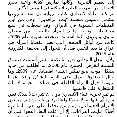
إلى تعميم التجربة، وكأنها تمارس كتابة واعية تحرر
الإنسان من شرطه العابر، لتسكنه في المعنى الأكبر.
لم تكتف علياء الأنصاري بكتابة الرواية، بل امتد مشروعها
ليشمل تأسيس منظمة "بنت الرافدين"، وهي من أبرز
المنظمات النسوية في العراق، وقد نشطت في سبع
محافظات، وتولت ملفي المرأة والطفولة من منطلق
تنموي وتوعوي. كما أسست صحيفة نسوية عام 2005،
كانت من أوائل الصحف التي تعنى بقضايا المرأة في
عراق ما بعد التغيير، قبل أن تتحول إلى صحيفة إلكترونية
عام 2015.
ولأن الفعل الميداني يعزز ما يكتبه القلم، أسست صندوق
السنبلة للقرض الحسن عام 2006، ثم أطلقته من جديد
بشكل موجه نحو تمكين النساء اقتصاديًا عام 2009. وما
يزال الصندوق يعمل حتى اليوم، ليشكل رافدًا عمليًا
لرؤيتها حول المرأة الفاعلة في صناعة الحياة، لا تلك
المنتظرة على هامشها.
لم تمر تجربة علياء الأنصاري دون أن تثير جدلاً نقديًا. فبين
من رأى فيها صوتًا نسويًا واعيًا يرتقي بالسرد إلى مستوى
الالتزام الاجتماعي، وبين من تحفظ على لغتها المباشرة
أحيانًا، تباينت القراءات. إلا أن أغلب النقاد اتفقوا على أن