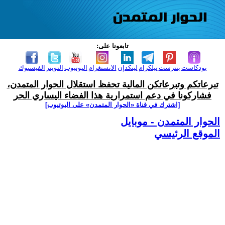
تابعونا على:
بودكاست
بنترست
تيلكرام
لينكدإن
الانستغرام
اليوتيوب
التويتر
الفيسبوك
تبرعاتكم وتبرعاتكن المالية تحفظ استقلال الحوار المتمدن،
فشاركونا في دعم استمرارية هذا الفضاء اليساري الحر
[اشترك في قناة ‫«الحوار المتمدن» على اليوتيوب]
الحوار المتمدن - موبايل
الموقع الرئيسي