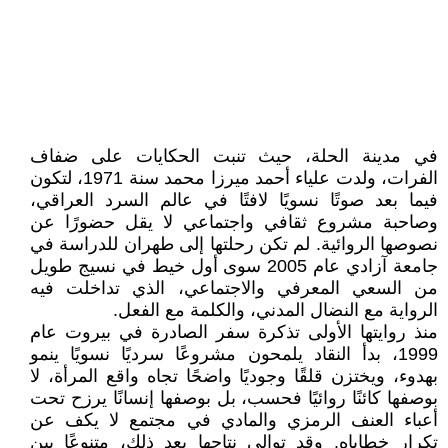
في مدينة الحلة، حيث تنبت الحكايات على ضفاف
الفرات، ولدت علياء أحمد ميرزا محمد سنة 1971، لتكون
فيما بعد صوتًا نسويًا لافتًا في عالم السرد العراقي،
وصاحبة مشروع ثقافي واجتماعي لا يقل حضورًا عن
نصوصها الروائية. لم تكن رحلتها إلى طهران للدراسة في
جامعة آزادي عام 2005 سوى أول خيط في نسيج طويل
من السعي المعرفي والاجتماعي، الذي تداخلت فيه
الرواية مع النضال المدني، والكلمة مع الفعل.
منذ روايتها الأولى تذكرة سفر الصادرة في بيروت عام
1999، بدأ النقاد يلمحون مشروعًا سرديًا نسويًا ينمو
بهدوء، ويختزن قلقًا وجوديًا واضحًا تجاه واقع المرأة، لا
بوصفها كائنًا روائيًا فحسب، بل بوصفها إنسانًا يرزح تحت
أعباء العنف الرمزي والمادي في مجتمع لا يكف عن
تكرار خطاياه. وقد توالى نتاجها بعد ذلك، متنوعًا بين