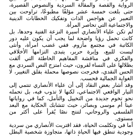
الرواية والقصة والمقالة السردية والنصوص القصيرة،
حتى بلغت خمسة عشر مؤلفًا مطبوعًا، تراوحت بين
التعبير عن هواجس الذات وتفكيك الخطابات الدينية
والاجتماعية التي تحاصر المرأة.
لم تكن علياء الأنصاري أسيرة النزعة الفنية وحدها، بل
كانت تحمل رؤيا واضحة لما يجب أن يكون عليه دور
الكاتبة في مجتمع مأزوم. ففي غضب امرأة، وأنثى
ليست للبيع، وإبرة حرير، يتبدى التزامها الأخلاقي
والفكري في مناقشة المفاهيم الخاطئة التي ألقت
بظلالها على النساء لقرون، حيث امتزج النص السردي مع
الحس النقدي، فخرجت نصوصها محملة بقلق التغيير، لا
الغواية الجمالية فحسب.
وقد أشار بعض النقاد إلى أن علياء الأنصاري تنتمي إلى
التيار الواقعي الاجتماعي، لكنها لا تذوب فيه، بل تحمله
نحو تخوم جديدة من التخييل والتأمل، كما في رواياتها
عينا أم موسى وبصائر، حيث تتشابك الحكاية مع البعد
الفلسفي والروحاني، لتنتج نصًا يُقرأ على أكثر من
مستوى.
أما في وتكلمت الحياة، فقد اقتربت الأنصاري من سردية
وجودية تنطق فيها الحياة ذاتها، متجاوزة شخصية البطل