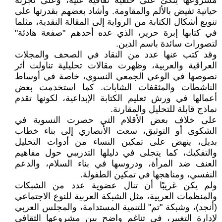
مشروعها يتكئ على خلفية ثقافية غنية، وعلى تجربة
حياتية تفيض بالألم والمقاومة. وأشاد بعضهم بقدرتها على
تنويع أشكال الكتابة من الرواية إلى المقالة النقدية، مثلما
في كتابها إبرة حرير، الذي عده أحدهم "صفعة هادئة"
لتصورات سائدة باسم الدين.
وقد كتب عنها عدد من النقاد في الصحف والمجلات
العراقية والعربية، وظهرت مقالات تحليلية تناولت أثر
نصوصها في الوعي الجمعي النسوي، خاصة في أوساط
الناشطات والمثقفات الشابات. كما استخدمت بعض
أعمالها في ورش تعليم الكتابة الإبداعية، لكونها تقدم
نماذج قابلة للتحليل والمقارنة.
على خلاف بعض الأقلام التي حصرت النسوية في
الشكوى أو التوثيق، سعت الأنصاري إلى بناء خطاب
بديل، ينهض على تمكين النساء من أدوات التحليل
والتفكيك، كما يتجلى في دليلها التدريبي حول مفاهيم
العنف ضد المرأة، ودروسها في بناء السلام، والدعم
النفسي، ومناهجها في تمكين الطفولة.
ولم يكن غريبًا أن تنال عضوية عدد من الشبكات
والمنظمات العربية، مثل الشبكة العربية للنوع الاجتماعي
(أنجد)، وشبكة "تم" للتنمية المستدامة، والمجلس العربي
لإدارة التغيير، في تناغم واضح بين مشروعها الثقافي