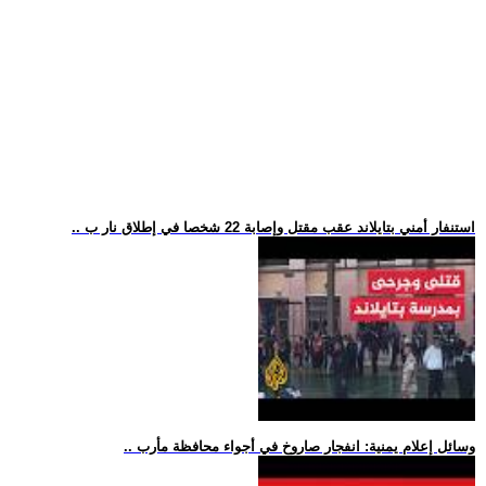
.. استنفار أمني بتايلاند عقب مقتل وإصابة 22 شخصا في إطلاق نار ب
.. وسائل إعلام يمنية: انفجار صاروخ في أجواء محافظة مأرب