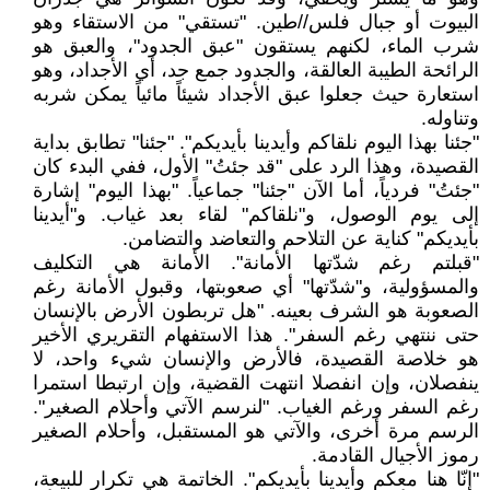
البيوت أو جبال فلس//طين. "تستقي" من الاستقاء وهو
شرب الماء، لكنهم يستقون "عبق الجدود"، والعبق هو
الرائحة الطيبة العالقة، والجدود جمع جد، أي الأجداد، وهو
استعارة حيث جعلوا عبق الأجداد شيئاً مائياً يمكن شربه
وتناوله.
"جئنا بهذا اليوم نلقاكم وأيدينا بأيديكم". "جئنا" تطابق بداية
القصيدة، وهذا الرد على "قد جئتُ" الأول، ففي البدء كان
"جئتُ" فردياً، أما الآن "جئنا" جماعياً. "بهذا اليوم" إشارة
إلى يوم الوصول، و"نلقاكم" لقاء بعد غياب. و"أيدينا
بأيديكم" كناية عن التلاحم والتعاضد والتضامن.
"قبلتم رغم شدّتها الأمانة". الأمانة هي التكليف
والمسؤولية، و"شدّتها" أي صعوبتها، وقبول الأمانة رغم
الصعوبة هو الشرف بعينه. "هل تربطون الأرض بالإنسان
حتى ننتهي رغم السفر". هذا الاستفهام التقريري الأخير
هو خلاصة القصيدة، فالأرض والإنسان شيء واحد، لا
ينفصلان، وإن انفصلا انتهت القضية، وإن ارتبطا استمرا
رغم السفر ورغم الغياب. "لنرسم الآتي وأحلام الصغير".
الرسم مرة أخرى، والآتي هو المستقبل، وأحلام الصغير
رموز الأجيال القادمة.
"إنّا هنا معكم وأيدينا بأيديكم". الخاتمة هي تكرار للبيعة،