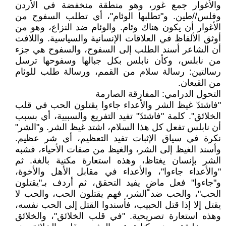
والأغوار جمع غور، وهو منطقة منخفضة في الأردن
وفلس//طين. و"تطلبها الوئام"، أي تطلب السفوح من
الأغوار أن يكون هناك وئام. والوئام ضد النزاع، وهو من
أوثق الألفاظ في العلاقات الإنسانية والسياسية. واللافت
أن الشاعر أسند الطلب إلى السفوح، والسفوح هي جزء
من نابلس، وكأن نابلس بكل جبالها وسفوحها ترسل
رسالتين: رسالة سلام من القمم، ورسالة طلب للوئام
من القيعان.
التحول الدرامي: المفارقة الصارمة
"فاشتدّ غيظ الشر والأعداء جاءوا يقتلون الحب في قلب
الخلائق". كلمة "فاشتدّ" تفيد التفريع والسببية، أي بسبب
أن نابلس تفعل كل هذا السلام، اشتد غيظ الشر. و"الشر"
نكرة في سياق الإثبات تفيد التعظيم، أي شر عظيم.
وأسند الغيظ إلى الشر، والغيظ من صفات الأحياء، فشبه
الشر بإنسان يغتاظ، وهذه استعارة مكنية بالغة. ثم
"والأعداء جاءوا"، والأعداء في مقابل الأهل والأخوة،
و"جاءوا" فعل ماضٍ يفيد التحقق، ثم أردف بـ"يقتلون
الحب"، والحب ضد الشر، فهم يقتلون الحب، والحب لا
يقتل إلا إذا قتل الحبيب، فأسندوا القتل إلى الحب نفسه،
وهذه استعارة تصريحية. "في قلب الخلائق"، والخلائق