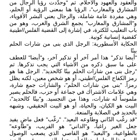
والعقود والعهود والأحلام. ثم "وحدّدت رؤيا الرجال من
المشارق والمغارب"، الرؤيا هنا بمعنى الرؤية أو الحلم،
وهي مفردة عامة شاملة، والرجال يعني البشر الأقوياء،
و"المشارق والمغارب" يجمع الشرق والغرب، وهو من
باب التغليب للكثرة، في إشارة إلى القضية الفلس//طينية
كقضية إنسانية كونية.
الحكاية الأسطورية: الرجل الذي بنى من شارات الحلم
بيتًا
"أيضا تذكر" هذا أمر آخر أو تذكير آخر، و"أيضا" للعطف
على ما سبق ذكره من الأشياء التي يجب تذكرها. ثم
"رجل بنى من شارات الحلم بيتًا كالحديد". الرجل هنا هو
رمز الكفاح الفلس//طيني، أو هو شخص معين، لكنه يظل
رمزاً. "بنى من شارات الحلم"، والشارات جمع شارة،
وهي علامات الاشتراك في جماعة أو حزب، فالحلم يصير
ملموساً له شارات، وهذا من التجسيد. و"بيتًا كالحديد"،
البيت هو الكيان، والحياة، أو هو البيت الحقيقي، وشبهه
بالحديد في الصلابة والمنعة.
"قد رغّب الدّاني وطاوعه البعيد". "رغّب" فعل ماضٍ يفيد
جعل الغير راغباً، و"الداني" هو القريب، و"طاوعه"
بالطواعية، و"البعيد" هو القاصي الذي يصعب الوصول