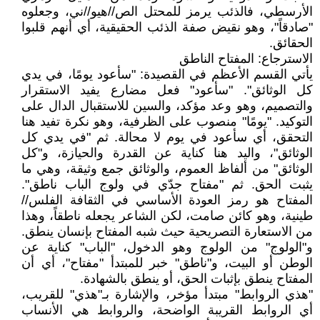
الأرسطي، فالذئب يرمز للمحتل الص//هيو//ني، وجعلوه
"صادقاً"، وهو نقيض صفة الذئب الحقيقية، أي أنهم قلبوا
الحقائق.
الاسترجاع: المفتاح الناطق
يأتي القسم الأعظم في القصيدة: "سأعود يومًا، في يدي
كل الوثائق". "سأعود" فعل مضارع يفيد الاستقرار
والتصميم، وهو وعد مؤكد، والسين للاستقبال الدال على
التوكيد. "يومًا" منصوب على الظرفية، وهو نكرة تفيد هنا
التحقق، أي سأعود في يوم لا محالة. ثم "في يدي كل
الوثائق"، واليد هنا كناية عن القدرة والحيازة، و"كل
الوثائق" من ألفاظ العموم، والوثائق جمع وثيقة، وهي ما
يثبت الحق. ثم "مفتاح جدّي في ولوج الباب ناطق".
المفتاح هو رمز العودة الأساسي في الثقافة الفلس//
طينية، وهو كائن صامت، لكن الشاعر يجعله ناطقاً، وهذا
من الاستعارة التصريحية حيث شبه المفتاح بإنسان ينطق.
و"الولوج" من الولوج وهو الدخول، "الباب" كناية عن
الوطن أو البيت، و"ناطق" خبر للمبتدأ "مفتاح"، أي أن
المفتاح ينطق بإثبات الحق، أو ينطق بالشهادة.
"هذي الروابط" مبتدأ مؤخر، والإشارة بـ"هذي" للقريب،
أي الروابط القريبة الواضحة، والروابط هي الأنساب