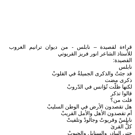
قراءة لقصيدة – نابلس - من ديوان ترانيم الغروب
للأستاذ الشاعر انور فريز القريوتي
القصيدة:
نابلس
قد جئتُ والذكرى الجميلةُ في القلوبْ
ذكرى مضت
لكنها ظلّت تُؤانس في الدّروبْ
قالوا تذكر
قلت من؟
هل تقصدون الأرض في الوطن السليبْ
أم تقصدون الأهل والأمل القريبْ
نابلسْ وقريوتٌ وجالودْ وتلفيتْ
كلُّ القرىٰ
حتى البيادر والسنابل والحبوبْ