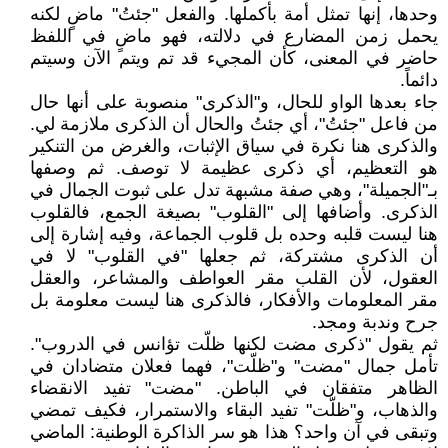
وحدها، إنها تمثل أمة بأكملها. والفعل "جئتُ" ماضٍ لكنه
يحمل زمن المضارع في دلالته، فهو ماضٍ في اللفظ
حاضر في المعنى، كأن المجيء قد تم ويتم الآن وسيتم
دائماً.
جاء بعدها الواو للحال، و"الذكرى" منصوبة على أنها حال
من فاعل "جئتُ"، أي جئتُ والحال أن الذكرى ملازمة لي.
والذكرى هنا نكرة في سياق الإثبات، والغرض من التنكير
هو التعظيم، أي ذكرى عظيمة لا توصف. ثم وصفها
بـ"الجميلة"، وهي صفة مشبهة تدل على ثبوت الجمال في
الذكرى. وأضافها إلى "القلوب" بصيغة الجمع، فالقلوب
هنا ليست قلبه وحده بل قلوب الجماعة، وفيه إشارة إلى
أن الذكرى مشتركة، ثم جعلها "في القلوب" لا في
العقول، لأن القلب مقر العواطف والمشاعر، والعقل
مقر المعلومات والأفكار، فالذكرى هنا ليست معلومة بل
جرح وندبة ومجد.
ثم يقول "ذكرى مضت لكنها ظلّت تؤانس في الدروب".
تأمل جمال "مضت" و"ظلّت"، فهما فعلان متضادان في
الظاهر متفقان في الباطن. "مضت" تفيد الانقضاء
والذهاب، و"ظلّت" تفيد البقاء والاستمرار، فكيف تمضي
وتبقى في آن واحد؟ هذا هو سر الذاكرة الوطنية: الماضي