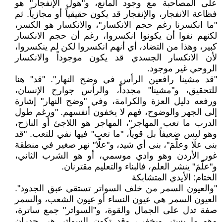
على المصاحبة مع وجود المانع، و"هول الإنفجار" هو
فظاعة الانفجار، والإنفجار قد يكون حقيقياً أو مجازياً. ثم
"ما انكسرنا رغم حجم الانكسار"، والانكسار هو الكسر،
لكنهم نفوا أن يكونوا انكسروا، رغم أن حجم الانكسار
كبير، وهذا من التضاد، أي أنهم انكسروا لكن لم ينكسروا،
لأن الانكسار الجسدي قد يكون موجوداً والانكسار
الروحي غير موجود.
"قد مشينا رافعين الرأس في وضح النهار". "قد" هنا
للتحقيق، و"مشينا" مجدداً، والرأس جوارح الإنسان،
ورفعه دليل العزة والكرامة، وفي "وضح النهار" إشارة
إلى الجهر والوضوح، فهم لا يخفون أنفسهم. "ورغم طول
الدرب ما تعب المهاجر"، المهاجر هو اللاجئ أو النازح،
وهو ليس ضعيفاً بل قوياً، "ما تعب" فيها نفي للتعب. "قد
بنى علّا وعلّمَ"، بنى أي شيد، و"علّا" نهر صغير في منطقة
غور الأردن وهو وادي موسمي، أو هو الشرب الثاني،
و"علّمَ" ينشر العلم، فالبناء والتعليم مقترنان.
الختام: الأيدي المتشابكة
"والعيون السمر من خلف السواتر تستقي عبق الجدود".
العيون السمر هي عيون النساء أو عيون الشعب، والسمر
صفة تدل على الجمال والقوة، و"السواتر" جمع ساترة،
وهو ما يستر ويخفي، وقد تكون السواتر هي جدران