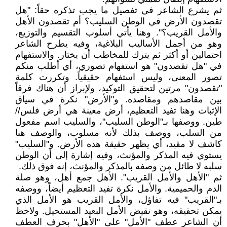
ثم يشرع الشاعر في تفصيل ما يجب تذكره حقاً: "هل
تقصدون الأرض في الوطن السليب؟ أم تقصدون الأهل
والأمل القريب؟". وهنا يأتي أسلوب التقسيم والتوزيع،
وهو من أجمل الأساليب البلاغية، وفيه يطرح الشاعر
احتمالين أو أكثر ثم يترك للمخاطب أن يختار. والاستفهام
في "هل تقصدون" هو استفهام تصوري، أي أطلب منكم
تصور المعنى، وليس استفهام حقيقياً. وتكررت كلمة
"تقصدون" مرتين لتحقيق التوكيد، ولإبراز أن هناك فرقاً
بين مقاصدهم ومقاصده. و"الأرض" نكرة في سياق
الإثبات وهنا تفيد التعظيم، أرض معينة هي أرض فلس//
طين. ووصفها بـ"الوطن السليب"، والسليب اسم مفعول
من السلب، ووصف بذلك لأنه مسلوب، والوصف هنا
كاشف لا مقيد، أي يظهر حقيقة هذه الأرض. و"السليب"
يستوي فيه المذكر والمؤنث، وفيه إشارة إلى أن الوطن
سلبه لا طائل من وصفه بالمذكر والمؤنث، إنه فوق ذلك.
ثم "الأهل والأمل القريب". الأهل جمع أهل، وهو صلة
الدم والحميمية. والأمل نكرة تفيد التعظيم أيضاً، ووصفه
بـ"القريب" فيه تفاؤل، والأمل القريب هو الأمل الذي
يمكن تحقيقه، وهو نقيض الأمل البعيد المستحيل. ولاحظ
أن الشاعر عطف "الأمل" على "الأهل" بحرف العطف