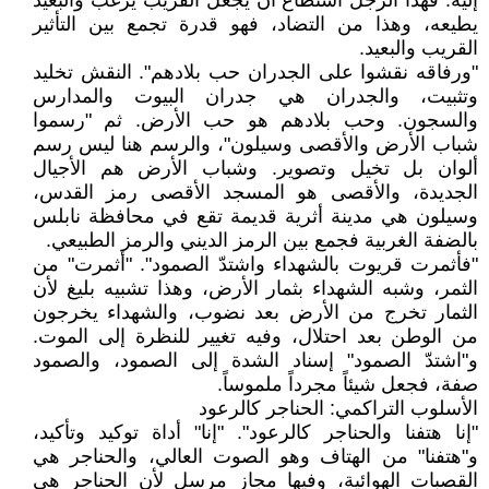
إليه. فهذا الرجل استطاع أن يجعل القريب يرغب والبعيد
يطيعه، وهذا من التضاد، فهو قدرة تجمع بين التأثير
القريب والبعيد.
"ورفاقه نقشوا على الجدران حب بلادهم". النقش تخليد
وتثبيت، والجدران هي جدران البيوت والمدارس
والسجون. وحب بلادهم هو حب الأرض. ثم "رسموا
شباب الأرض والأقصى وسيلون"، والرسم هنا ليس رسم
ألوان بل تخيل وتصوير. وشباب الأرض هم الأجيال
الجديدة، والأقصى هو المسجد الأقصى رمز القدس،
وسيلون هي مدينة أثرية قديمة تقع في محافظة نابلس
بالضفة الغربية فجمع بين الرمز الديني والرمز الطبيعي.
"فأثمرت قريوت بالشهداء واشتدّ الصمود". "أثمرت" من
الثمر، وشبه الشهداء بثمار الأرض، وهذا تشبيه بليغ لأن
الثمار تخرج من الأرض بعد نضوب، والشهداء يخرجون
من الوطن بعد احتلال، وفيه تغيير للنظرة إلى الموت.
و"اشتدّ الصمود" إسناد الشدة إلى الصمود، والصمود
صفة، فجعل شيئاً مجرداً ملموساً.
الأسلوب التراكمي: الحناجر كالرعود
"إنا هتفنا والحناجر كالرعود". "إنا" أداة توكيد وتأكيد،
و"هتفنا" من الهتاف وهو الصوت العالي، والحناجر هي
القصبات الهوائية، وفيها مجاز مرسل لأن الحناجر هي