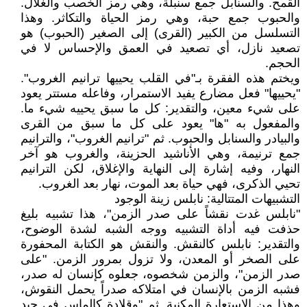
القمح. والسنابل جمع سنبلة، وهي رمز الخصب والغلال.
والحبوب جمع حبة، وهي رمز الحياة والتكاثر. وهذا
التسلسل من الكبير (القرى) إلى الصغير (الحبوب) هو
تصعيد نازل، أي تصعيد في العمق والإحساس لا في
الحجم.
ويختم هذه الفقرة بـ"في القلب يحييها ترانيم الغروب".
"يحييها" فعل مضارع يفيد الاستمرار، وفاعله مستتر يعود
على شيء معين، والتقدير: كل ما سبق يحييه شيء ما.
والمفعول به "ها" يعود على كل ما سبق من القرى
والبيادر والسنابل والحبوب. ثم "ترانيم الغروب"، والترانيم
جمع ترنيمة، وهي الأناشيد الحزينة، والغروب هو آخر
النهار، وفيه إشارة إلى النهاية والإغلاق، لكن الترانيم
تحيي الذكرى، فهي حياة بعد الموت، نهار بعد الغروب.
التشبيهات المتتالية: نابلس زينة الوجود
"نابلس غدت نقشاً على صدر الزمن"، هذا تشبيه بليغ
حذفت فيه أداة التشبيه ووجه الشبه لشدة الوضوح،
والتقدير: نابلس كالنقش. والنقش هو الكتابة المحفورة
على الصخر أو المعدن، ولا تزول بمرور الزمن. "على
صدر الزمن"، والزمن شخصوه، جعلوه كإنسان له صدر،
فشبه الزمن بالإنسان في امتلاكه صدراً يحمل النقوش،
وهذا من الاستعارة المكنية. ثم "وقلادة كالماس في جيد