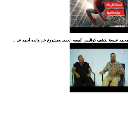
.. محمد عدوية يكشف كواليس ألبومه الجديد ومشروع عن والده أحمد عد