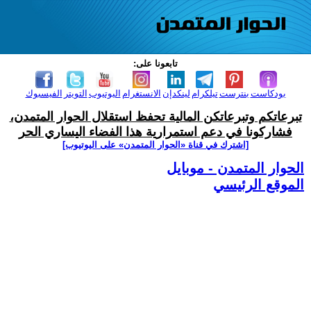
تابعونا على:
بودكاست
بنترست
تيلكرام
لينكدإن
الانستغرام
اليوتيوب
التويتر
الفيسبوك
تبرعاتكم وتبرعاتكن المالية تحفظ استقلال الحوار المتمدن،
فشاركونا في دعم استمرارية هذا الفضاء اليساري الحر
[اشترك في قناة ‫«الحوار المتمدن» على اليوتيوب]
الحوار المتمدن - موبايل
الموقع الرئيسي