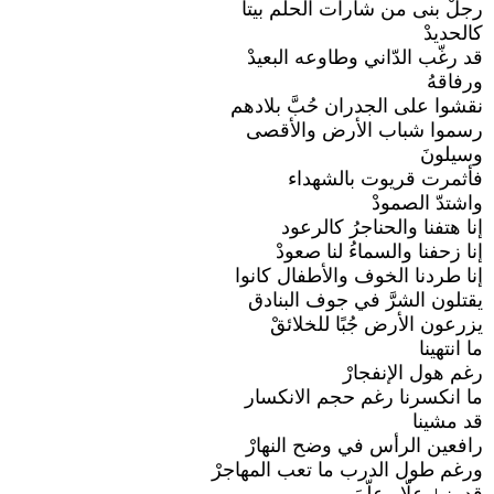
رجلْ بنى من شارات الحلم بيتا
كالحديدْ
قد رغّب الدّاني وطاوعه البعيدْ
ورفاقهُ
نقشوا على الجدران حُبَّ بلادهم
رسموا شباب الأرض والأقصى
وسيلونَ
فأثمرت قريوت بالشهداء
واشتدّ الصمودْ
إنا هتفنا والحناجرُ كالرعود
إنا زحفنا والسماءُ لنا صعودْ
إنا طردنا الخوف والأطفال كانوا
يقتلون الشرَّ في جوف البنادق
يزرعون الأرض جُبًا للخلائقْ
ما انتهينا
رغم هول الإنفجارْ
ما انكسرنا رغم حجم الانكسار
قد مشينا
رافعين الرأس في وضح النهارْ
ورغم طول الدرب ما تعب المهاجرْ