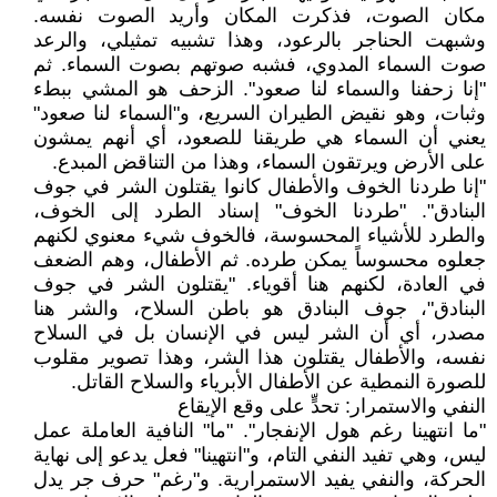
مكان الصوت، فذكرت المكان وأريد الصوت نفسه.
وشبهت الحناجر بالرعود، وهذا تشبيه تمثيلي، والرعد
صوت السماء المدوي، فشبه صوتهم بصوت السماء. ثم
"إنا زحفنا والسماء لنا صعود". الزحف هو المشي ببطء
وثبات، وهو نقيض الطيران السريع، و"السماء لنا صعود"
يعني أن السماء هي طريقنا للصعود، أي أنهم يمشون
على الأرض ويرتقون السماء، وهذا من التناقض المبدع.
"إنا طردنا الخوف والأطفال كانوا يقتلون الشر في جوف
البنادق". "طردنا الخوف" إسناد الطرد إلى الخوف،
والطرد للأشياء المحسوسة، فالخوف شيء معنوي لكنهم
جعلوه محسوساً يمكن طرده. ثم الأطفال، وهم الضعف
في العادة، لكنهم هنا أقوياء. "يقتلون الشر في جوف
البنادق"، جوف البنادق هو باطن السلاح، والشر هنا
مصدر، أي أن الشر ليس في الإنسان بل في السلاح
نفسه، والأطفال يقتلون هذا الشر، وهذا تصوير مقلوب
للصورة النمطية عن الأطفال الأبرياء والسلاح القاتل.
النفي والاستمرار: تحدٍّ على وقع الإيقاع
"ما انتهينا رغم هول الإنفجار". "ما" النافية العاملة عمل
ليس، وهي تفيد النفي التام، و"انتهينا" فعل يدعو إلى نهاية
الحركة، والنفي يفيد الاستمرارية. و"رغم" حرف جر يدل