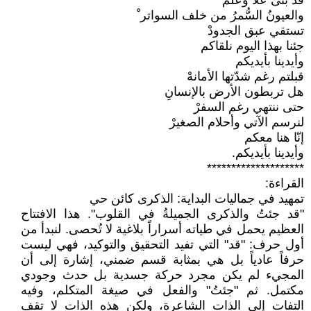
قد بنىٰ علّا وعلّمَ
والعيونُ السُّمرُ من خلف السواتر ْ
تستقي عبق الجدودْ
جئنا بهذا اليوم نلقاكم
وأيدينا بأيديكم
قبلتم رغم شدّتها الأمانهْ
هل تربطون الأرض بالإنسانِ
حتى ننتهي رغم السفرْ
لنرسم الآتي وأحلام الصغيرْ
إنّا هنا معكم
وأيدينا بأيديكم.
********************
القراءة:
تمهيد في جماليات البداية: الذكرى كائن حي
"قد جئتُ والذكرى الجميلةُ في القلوب". هذا الافتتاح
العظيم يحمل في طياته أسراراً بلاغية لا تُحصى. لنبدأ من
أول حرف: "قد" التي تفيد التحقيق والتوكيد، فهي ليست
حرفاً عادياً بل هي بمثابة قسم ضمني، إشارة إلى أن
المجيء لم يكن مجرد حركة جسدية بل حدث وجودي
مكتمل. ثم "جئتُ" والفعل في صيغة المتكلم، وفيه
التفات إلى الذات الشاعرة، ولكن هذه الذات لا تقف