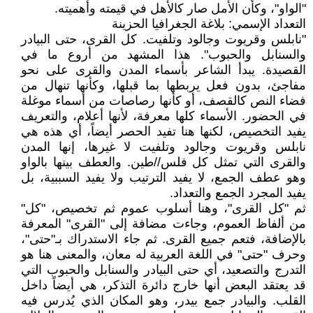
"الواو"، وكأن الأمل صار كالأهل في قيمته وأهميته.
التعداد الإسمي: بلاغة الجغرافيا الحزينة
"نابلس وقريوت وجالود وتلفيت. كل القرى، حتى البيادر
والسنابل والحبوب". هذا المشهد من أروع ما في
القصيدة. يبدأ الشاعر بأسماء المدن والقرى على نحو
مفاجئ، بدون فعل يربطها بما قبلها، وكأنها تنهال من
فضاء النص كالقصف، أو كأنها رصاصات من أسماء موغلة
في الحضور. الأسماء كلها معرفة، لأنها أعلام، والتعريف
يفيد التخصيص، لكنها هنا تفيد الحصر أيضاً، أي هذه هي
نابلس وقريوت وجالود وتلفيت لا غيرها، إنها المدن
والقرى التي تمثل كل فلس//طين. والعطف بينها بالواو
وهو عطف الجمع، لا يفيد الترتيب ولا يفيد السببية، بل
يفيد المجرد الجمع والتعداد.
ثم "كل القرى"، وهنا أسلوب عموم ثم تخصيص، "كل"
من ألفاظ العموم، وجاءت مضافة إلى "القرى" المعرفة
بالإضافة، فتعم جميع القرى. ثم جاء الاستدراك بـ"حتى"،
وحرف "حتى" في اللغة العربية له معان، والمعنى هنا هو
التدرج والتصعيد، أي حتى البيادر والسنابل والحبوب التي
قد يعتقد البعض أنها خارج دائرة التذكر، هي أيضاً داخل
القلب. والبيادر جمع بيدر، وهو المكان الذي يُدرس فيه