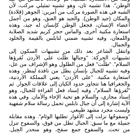
الوطن". هذا تشبيه ثان، وهو تشبيه تمثيلي مركب، لأن
الشبه في هذه الصورة مركب من أمرين: الجوهر (قلادة)
والمكان (جيد الوطن). والجيد هو العنق، وهو من أجمل
أعضاء الإنسان، فجعل الوطن كإنسان له جيد، وهذه
استعارة مكنية أخرى. والماس حجر كريم شديد الصلابة
واللمعان، وفيه تشبيه ضمني لنابلس بالقيمة والخلود
والجمال.
وانتقل الشاعر بعد ذلك من تشبيهات السكون إلى
تشبيهات الحركة: "وجبالها طلّت على الأردن تُقرؤها
السلام". "طلّت" فعل من الطلول وهو الإشراف من عل،
وفيه تشبيه للجبال بإنسان يطل من نافذة لينظر، وهذه
استعارة مكنية. "على الأردن" يعني المملكة الأردنية،
والجغرافيا هنا تتجاوز حدود الكيان إلى علاقات الجوار. ثم
"تُقرؤها السلام"، وفيه إسناد فعل القراءة للجبال، وهو
إسناد مجازي، والسلام هو تحية الإخاء والأمان. وفي هذه
الآية إشارة إلى أن جبال نابلس تحمل رسالة سلام شفهية
وليست مجرد مشهد طبيعي.
"وسفوحُها نزلت إلى الأغوار تطلبها الوئام". وهذه مقابلة
جميلة مع ما سبق: الجبال تطل من فوق، والسفوح تنزل
من تحت. والسفوح جمع سفح، وهو منحدر الجبل.