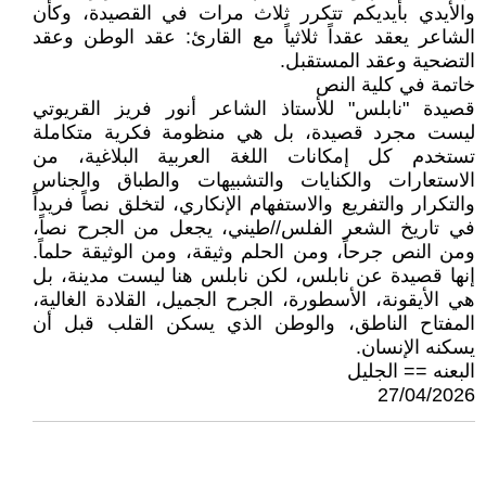
والأيدي بأيديكم تتكرر ثلاث مرات في القصيدة، وكأن
الشاعر يعقد عقداً ثلاثياً مع القارئ: عقد الوطن وعقد
التضحية وعقد المستقبل.
خاتمة في كلية النص
قصيدة "نابلس" للأستاذ الشاعر أنور فريز القريوتي
ليست مجرد قصيدة، بل هي منظومة فكرية متكاملة
تستخدم كل إمكانات اللغة العربية البلاغية، من
الاستعارات والكنايات والتشبيهات والطباق والجناس
والتكرار والتفريع والاستفهام الإنكاري، لتخلق نصاً فريداً
في تاريخ الشعر الفلس//طيني، يجعل من الجرح نصاً،
ومن النص جرحاً، ومن الحلم وثيقة، ومن الوثيقة حلماً.
إنها قصيدة عن نابلس، لكن نابلس هنا ليست مدينة، بل
هي الأيقونة، الأسطورة، الجرح الجميل، القلادة الغالية،
المفتاح الناطق، والوطن الذي يسكن القلب قبل أن
يسكنه الإنسان.
البعنه == الجليل
27/04/2026