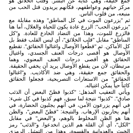
جمع خليقة، وهي كناية عن البشر. وقلب الخلائق هو
مركز حياتهم وعواطفهم، فكأنهم يريدون قتل الحب من
منبعه، من قلوب الناس.
ثم "يزرعون الموت في كل المناطق" وهذه مقابلة مع
"يزرعون الحب": الزرع عادة يكون للحياة والغلال، أما هنا
فالزرع للموت، وهذا من التضاد الخادع للعادة. و"كل
المناطق" مقابل "قلب الخلائق"، أي ليس القلب فقط بل
كل الأماكن. ثم "قطّعوا الأوصال واغتالوا الحقائق". تقطيع
الأوصال هو أقصى درجات العنف الجسدي، واغتيال
الحقائق هو أقصى درجات العنف المعنوي، وهما
مرتبطان، لأن من يقطع الأوصال يريد أن يخفي الحقيقة.
والحقائق جمع حقيقة، وهي ضد الأكاذيب. و"اغتالوا
الحقائق" من الاستعارات التصريحية، فجعلوا الحقائق
كائناً حياً يمكن اغتياله.
ويأتي التعقيب المذهل: "كذبوا فظنّ البعض أن الذئب
صادق". "كذبوا" نتيجة لما سبق، فهم كذبوا في كل شيء:
في أنهم يزرعون الأمن، في أنهم يجلبون الحضارة، في
أنهم يحاربون الإرهاب. والنتيجة: "فظنّ البعض"، والظن
هنا هو الظن المخلوط بالوهم، و"البعض" في مقابل
"الكل"، أي أن القلة هم الذين انخدعوا. و"الذئب" رمز
الخبث والعدوانية والقسوة، وهذا من التمثيل الرمزي