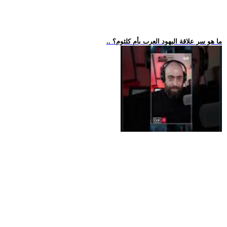
.. ما هو سر علاقة اليهود العرب بأم كلثوم؟