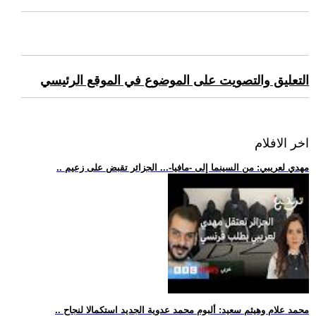
التعليق والتصويت على الموضوع في الموقع الرئيسي
اخر الافلام
.. مهدي لعريبي: من السينما إلى -مافيا-... الجزائر تقبض على زعيم
.. محمد علام وهيثم سعيد: ألبوم محمد عدوية الجديد استكمالا لنجاح