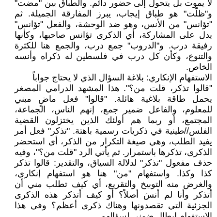
لا يموت بل يتحول إلى حضور دائم. والطباق بين "مضت"
و"ظلّت" هو طباق إيجاب، يبرز المفارقة الجميلة. ثم
"تؤانس" من الأنس، وهو ضد الوحشة، والفعل "تؤانس"
يدل على المشاركة، أي الذكرى تؤانس صاحبها، وكأنها
رفيقة درب. و"الدروب" جمع درب، والجمع هنا للكثرة
والتنوع، وكأن كل درب في فلسطين له ذكراه وأنسه
الخاص.
الاستفهام الإنكاري: بلاغة السؤال الذي لا يحتاج جواباً
"قالوا تذكر، قلت من؟". هذا المشهد الدرامي المصغر
يحمل طاقة بلاغية هائلة. "قالوا" فعل ماضٍ مبني
للمعلوم، والفاعل ضمير جمع، إنهم الناس، الجماعة،
المجتمع، أو ربما هم أولئك الذين يختزلون القضية
الفلس//طينية في ذكريات رسمية باهتة. "تذكر" فعل أمر
يفيد الطلب، وهي صيغة التكرار من الذكر، أي استحضر
الذكرى، تذكرها باستمرار. ثم يأتي الرد "قلت من؟"، وفيه
حذف مفعول "تذكر" لدلالة السياق، والتقدير: قالوا تذكر
كذا وكذا. واستفهام "من" هنا هو استفهام إنكاري،
والغرض منه التوبيخ والتقريع، أي كيف تطلب مني أن
أتذكر وأنا لم أنسَ أصلاً؟ أو كيف أتذكر هذه الذكرى
الجزئية التي تقصدونها وهناك ذكرى أعظم؟ وفي هذا
الاستفهام إبطال ضمني لسؤالهم.