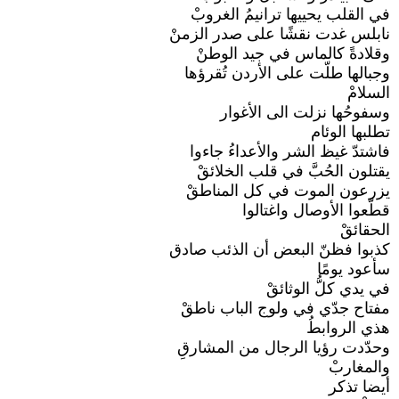
في القلب يحييها ترانيمُ الغروبْ
نابلس غدت نقشًا على صدر الزمنْ
وقلادةً كالماس في جيد الوطنْ
وجبالها طلّت على الأردن تُقرؤها
السلامْ
وسفوحُها نزلت الى الأغوار
تطلبها الوئام
فاشتدّ غيظ الشر والأعداءُ جاءوا
يقتلون الحُبَّ في قلب الخلائقْ
يزرعون الموت في كل المناطقْ
قطّعوا الأوصال واغتالوا
الحقائقْ
كذبوا فظنّ البعض أن الذئب صادق
سأعود يومًا
في يدي كلُّ الوثائقْ
مفتاح جدّي في ولوج الباب ناطقْ
هذي الروابطُ
وحدّدت رؤيا الرجال من المشارقِ
والمغاربْ
أيضا تذكر