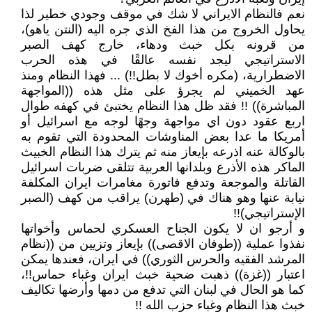
نعم فالنظام الايراني لا شك في موقف وجودي خطير لذا
يحاول الخروج من هذا الفخ الذي جره اليه (النتن ياهو)،
من قرونه بكل خبث ودهاء، خارج كهف الصبر
الاستراتيجي ليجد نفسه عالقًا في هذه الحرب
الاضطرارية، (مكره أخوك لا بطل!!) ... فهذا النظام ومنذ
عهد الخميني لم يجرؤ على مثل هذه ((المواجهة
المباشرة)) !! فقد ظل هذا النظام يختبئ في كهفه طوال
اربع عقود دون اي مواجهة وجهًا لوجه مع اسرائيل أو
أمريكا ما عدا بعض المناوشات المحدودة التي تقوم به
بالوكالة عنه اذرعه بإيعاز منه ثم يترك هذا النظام الخبيث
الماكر هذه الأذرع وبلدانها العربية تتلقى ضربات اسرائيل
القاتلة والموجعة وتدفع فاتورة مغامرات ايران المكلفة
نيابة عنها وهو هناك في (طهرن) يراقب من كهف (الصبر
الإستراتيجي)!!
و أرجو ان لا يكون الجناح العسكري لحماس وأخواتها
نفذوا عملية ((طوفان الاقصى)) بإيعاز وتزيين من ((نظام
المرشد الفقيه والحرس الثوري)) في ايران، فعندها يمكن
اعتبار ((غزة)) ذهبت ضحية خبث ايران وغباء حماس!!،
كما هو الحال في لبنان التي تدفع من دمها وأرضها تكاليف
خبث هذا النظام وغباء حزب الله !!