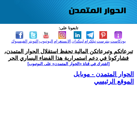
تابعونا على:
بودكاست
بنترست
تيلكرام
لينكدإن
الانستغرام
اليوتيوب
التويتر
الفيسبوك
تبرعاتكم وتبرعاتكن المالية تحفظ استقلال الحوار المتمدن،
فشاركونا في دعم استمرارية هذا الفضاء اليساري الحر
[اشترك في قناة ‫«الحوار المتمدن» على اليوتيوب]
الحوار المتمدن - موبايل
الموقع الرئيسي