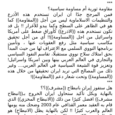
***
مقاومة ثورية أم مساومة سياسية؟
فمن المرجح جدًا ان ايران تستخدم هذه الأذرع
والتنظيمات الاسلاماوية ليس من أجل ((المقاومة)) كما
هو في الظاهر على السطح وكما يبدو للأغرار !! بل قد
تكون تستخدم هذه ((الاذرع)) كأوراق ضغط على أمريكا
واسرائيل من اجل ((المساومة))!! أي من أجل تحقيق
مكاسب سياسية مثل رفع العقوبات عنها ، وتأمين
برنامجها النووي السلمي مع الاعتراف لها من حيث المبدأ
بحق امتلاك سلاح نووي مستقبلًا، تقاسم النفوذ السياسي
والتجاري في العالم العربي بينها وبين امريكا واسرائيل!
وتعزيز قوة الشيعة السياسية في العالم العربي.... وغير
ذلك من المصالح التي تريد ايران تحقيقها من خلال هذه
((المساومة)) وتحت شعار دعم ((المقاومة))!
***
هل ستفوز إيران بانبطاح ((مشرف))؟؟
بالنهاية وبكل تأكيد ستحاول ايران الخروج بـ((انبطاح
مشرف)) افضل كثيرًا من ذلك ((الانبطاح المخزي)) الذي
قام به العقيد معمر القذافي عام 2003 وضحك منه يومها
العالم والعرب كثيرُا !! لكن بالنهاية يظل (الانبطاح) هو