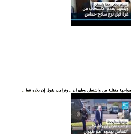
.. مواجهة متقلبة بين واشنطن وطهران... وترامب يقول إن بلاده تتعا