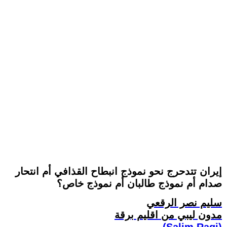
إيران تتدحرج نحو نموذج انبطاح القذافي أم انتحار
صدام أم نموذج طالبان أم نموذج خاص؟
سليم نصر الرقعي
مدون ليبي من اقليم برقة
(Salim Ragi)