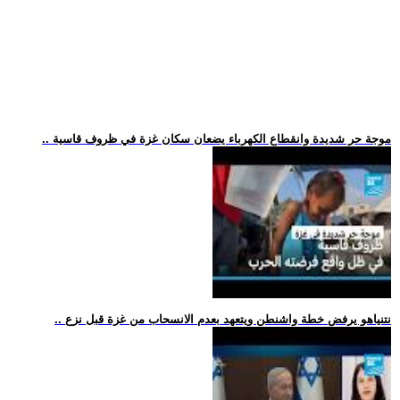
.. موجة حر شديدة وانقطاع الكهرباء يضعان سكان غزة في ظروف قاسية
.. نتنياهو يرفض خطة واشنطن ويتعهد بعدم الانسحاب من غزة قبل نزع