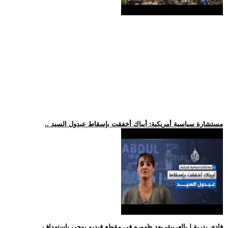
.. مستشارة سياسية أمريكية: أيباك أخفقت بإسقاط عبدول السيد
.. فادي بدرية لـ-العربية- بعد ظهوره في مقطع فيديو يوحي باستهداف