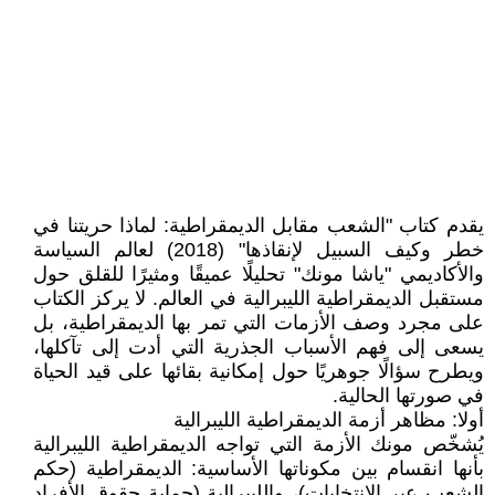
يقدم كتاب "الشعب مقابل الديمقراطية: لماذا حريتنا في
خطر وكيف السبيل لإنقاذها" (2018) لعالم السياسة
والأكاديمي "ياشا مونك" تحليلًا عميقًا ومثيرًا للقلق حول
مستقبل الديمقراطية الليبرالية في العالم. لا يركز الكتاب
على مجرد وصف الأزمات التي تمر بها الديمقراطية، بل
يسعى إلى فهم الأسباب الجذرية التي أدت إلى تآكلها،
ويطرح سؤالًا جوهريًا حول إمكانية بقائها على قيد الحياة
في صورتها الحالية.
أولا: مظاهر أزمة الديمقراطية الليبرالية
يُشخّص مونك الأزمة التي تواجه الديمقراطية الليبرالية
بأنها انقسام بين مكوناتها الأساسية: الديمقراطية (حكم
الشعب عبر الانتخابات)، والليبرالية (حماية حقوق الأفراد