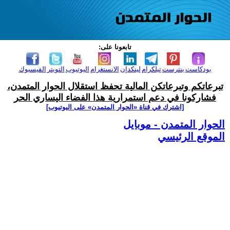
تابعونا على:
بودكاست
بنترست
تيلكرام
لينكدإن
الانستغرام
اليوتيوب
التويتر
الفيسبوك
تبرعاتكم وتبرعاتكن المالية تحفظ استقلال الحوار المتمدن،
فشاركونا في دعم استمرارية هذا الفضاء اليساري الحر
[اشترك في قناة ‫«الحوار المتمدن» على اليوتيوب]
الحوار المتمدن - موبايل
الموقع الرئيسي