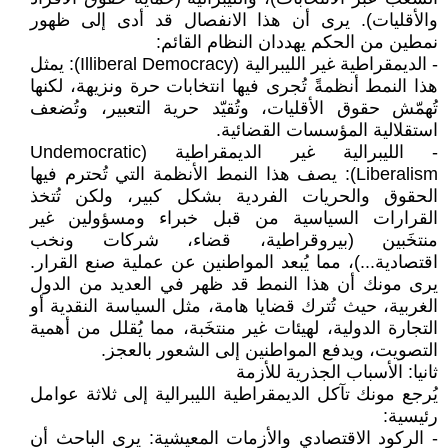
والأقليات). يرى أن هذا الانفصال قد أدى إلى ظهور
نمطين من الحكم يهددان النظام القائم:
- الديمقراطية غير الليبرالية (Illiberal Democracy): يمثل
هذا النمط أنظمةً تُجرى فيها انتخابات حرة ونزيهة، لكنها
تُهمّش حقوق الأقليات، وتُقيّد حرية التعبير، وتُضعف
استقلالية المؤسسات القضائية.
- الليبرالية غير الديمقراطية (Undemocratic
Liberalism): يصف هذا النمط الأنظمة التي تُحترم فيها
الحقوق والحريات الفردية بشكل كبير، ولكن تُتخذ
القرارات السياسية من قبل خبراء ومسؤولين غير
منتخَبين (بيروقراطية، قضاء، شركات ونخب
اقتصادية...)، مما يُبعد المواطنين عن عملية صنع القرار.
يرى مونك أن هذا النمط قد ظهر في العديد من الدول
الغربية، حيث تُترك قضايا هامة، مثل السياسة النقدية أو
التجارة الدولية، لهيئات غير منتخَبة، مما يُقلل من أهمية
التصويت، ويدفع المواطنين إلى الشعور بالعجز.
ثانيا: الأسباب الجذرية للأزمة
يُرجع مونك تآكل الديمقراطية الليبرالية إلى ثلاثة عوامل
رئيسية:
- الركود الاقتصادي والأزمات المعيشية: يرى الباحث أن