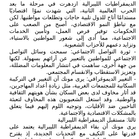
الديمقراطيات الليبرالية ازدهرت في مرحلة ما بعد
الحرب العالمية الثانية، التي شهدت نموًا اقتصاديًا
مستدامًا أتاح للدول تلبية حاجات وتطلعات مواطنيها. لكن
مع تباطؤ النمو الاقتصادي، أصبح من الصعب على
الحكومات توفير فرص العمل، وتأمين الخدمات
الاجتماعية، مما أدى إلى شعور المواطنين بالاستياء،
وتزايد دعمهم للأحزاب الشعبوية.
- ثورة التواصل الاجتماعي: سمحت وسائل التواصل
الاجتماعي للمواطنين بالتعبير عن آرائهم بسهولة. لكنها
من جهة أخرى، ساهمت في انتشار المعلومات المضللة،
وتعزيز الاستقطاب والانقسام المجتمعي.
- التغيير الديموغرافي: يرى مونك أن التغيير في التركيبة
السكانية للمجتمعات الغربية، مثل زيادة أعداد المهاجرين،
قد أثار مخاوف لدى بعض السكان بشأن هويتهم الثقافية
والوطنية. وقد استغل الشعبويون هذه المخاوف لتعبئة
الناخبين ضد الأقليات، وتوجيه اللوم إليهم فيما يتعلق
بالمشكلات الاقتصادية والاجتماعية.
ثالثا: مستقبل الديمقراطية الليبرالية
يرى مونك أن بقاء الديمقراطية الليبرالية يعتمد على
قدرتها على التكيف مع التحديات الجديدة، إذ يقترح