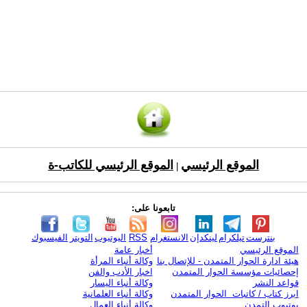
الموقع الرئيسي
الموقع الرئيسي للكاتب-ة
|
تابعونا على:
بنترست
تيلكرام
لينكدإن
الانستغرام
RSS
اليوتيوب
التويتر
الفيسبوك
الموقع الرئيسي
أخبار عامة
هيئة ادارة الحوار المتمدن - للإتصال بنا
وكالة أنباء المرأة
إحصائيات مؤسسة الحوار المتمدن
اخبار الأدب والفن
قواعد النشر
وكالة أنباء اليسار
ابرز كتاب / كاتبات الحوار المتمدن
وكالة أنباء العلمانية
يوتيوب التمدن
وكالة أنباء العمال