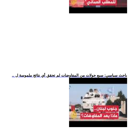
.. باحث سياسي: سبع جولات من المفاوضات لم تحقق أي نتائج ملموسة ل