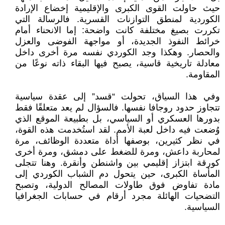
حيث حاولت القوى الكبرى والإقليمية إخضاع الإرادة
الكوردية لمنطق التوازنات القسرية. فالرسالة التي
تكررت بصيغ مختلفة كانت واضحة: إما الانحناء أمام
خرائط النفوذ الجديدة، أو مواجهة الفوضى والعزل
والحصار. وهكذا وجد الكوردي نفسه مرة أخرى داخل
معادلة تاريخية قاسية، يصبح فيها البقاء ذاته نوعًا من
المقاومة.
وفي هذا السياق، تحولت “قسد” إلى عقدة سياسية
تتجاوز حدود روجافا نفسها. فالسؤال لم يعد متعلقًا فقط
بدورها العسكري أو السياسي، بل بطبيعة الموقع الذي
وُضعت فيه داخل لعبة الأمم. لقد استُخدمت هذه القوة،
في نظر كثيرين، بوصفها أداة متعددة الوظائف، مرة
لمحاربة داعش، ومرة للضغط على دمشق، ومرة أخرى
كورقة ابتزاز إقليمي بين واشنطن وأنقرة. وهنا تتجلى
المأساة الكبرى، حين يتحول دم الشباب الكوردي إلى
مادة تفاوض فوق طاولات المصالح الدولية، وتصبح
التضحيات الهائلة مجرد أرقام في حسابات الجغرافيا
السياسية.