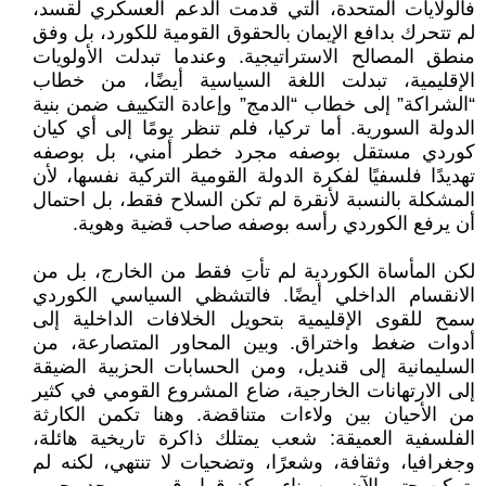
فالولايات المتحدة، التي قدمت الدعم العسكري لقسد،
لم تتحرك بدافع الإيمان بالحقوق القومية للكورد، بل وفق
منطق المصالح الاستراتيجية. وعندما تبدلت الأولويات
الإقليمية، تبدلت اللغة السياسية أيضًا، من خطاب
“الشراكة” إلى خطاب “الدمج” وإعادة التكييف ضمن بنية
الدولة السورية. أما تركيا، فلم تنظر يومًا إلى أي كيان
كوردي مستقل بوصفه مجرد خطر أمني، بل بوصفه
تهديدًا فلسفيًا لفكرة الدولة القومية التركية نفسها، لأن
المشكلة بالنسبة لأنقرة لم تكن السلاح فقط، بل احتمال
أن يرفع الكوردي رأسه بوصفه صاحب قضية وهوية.
لكن المأساة الكوردية لم تأتِ فقط من الخارج، بل من
الانقسام الداخلي أيضًا. فالتشظي السياسي الكوردي
سمح للقوى الإقليمية بتحويل الخلافات الداخلية إلى
أدوات ضغط واختراق. وبين المحاور المتصارعة، من
السليمانية إلى قنديل، ومن الحسابات الحزبية الضيقة
إلى الارتهانات الخارجية، ضاع المشروع القومي في كثير
من الأحيان بين ولاءات متناقضة. وهنا تكمن الكارثة
الفلسفية العميقة: شعب يمتلك ذاكرة تاريخية هائلة،
وجغرافيا، وثقافة، وشعرًا، وتضحيات لا تنتهي، لكنه لم