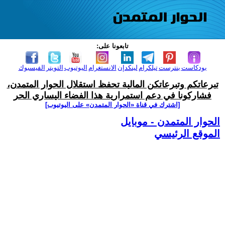
تابعونا على:
بودكاست
بنترست
تيلكرام
لينكدإن
الانستغرام
اليوتيوب
التويتر
الفيسبوك
تبرعاتكم وتبرعاتكن المالية تحفظ استقلال الحوار المتمدن،
فشاركونا في دعم استمرارية هذا الفضاء اليساري الحر
[اشترك في قناة ‫«الحوار المتمدن» على اليوتيوب]
الحوار المتمدن - موبايل
الموقع الرئيسي