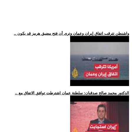
.. واشنطن تترقب اتفاق إيران وعمان وترى أن فتح مضيق هرمز قد يكون
.. الدكتور محمد صالح صدقيان: سلطنة عمان اشترطت توافق الاتفاق مع