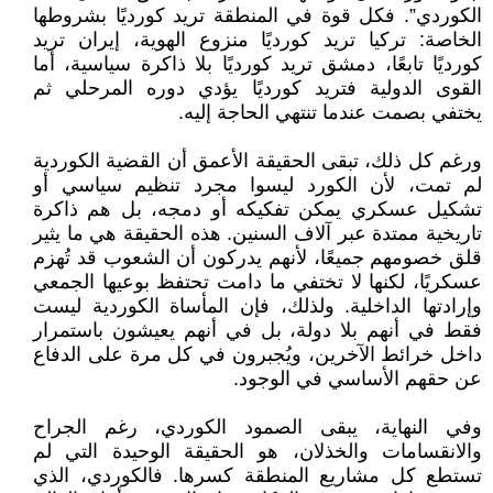
الكوردي”. فكل قوة في المنطقة تريد كورديًا بشروطها
الخاصة: تركيا تريد كورديًا منزوع الهوية، إيران تريد
كورديًا تابعًا، دمشق تريد كورديًا بلا ذاكرة سياسية، أما
القوى الدولية فتريد كورديًا يؤدي دوره المرحلي ثم
يختفي بصمت عندما تنتهي الحاجة إليه.
ورغم كل ذلك، تبقى الحقيقة الأعمق أن القضية الكوردية
لم تمت، لأن الكورد ليسوا مجرد تنظيم سياسي أو
تشكيل عسكري يمكن تفكيكه أو دمجه، بل هم ذاكرة
تاريخية ممتدة عبر آلاف السنين. هذه الحقيقة هي ما يثير
قلق خصومهم جميعًا، لأنهم يدركون أن الشعوب قد تُهزم
عسكريًا، لكنها لا تختفي ما دامت تحتفظ بوعيها الجمعي
وإرادتها الداخلية. ولذلك، فإن المأساة الكوردية ليست
فقط في أنهم بلا دولة، بل في أنهم يعيشون باستمرار
داخل خرائط الآخرين، ويُجبرون في كل مرة على الدفاع
عن حقهم الأساسي في الوجود.
وفي النهاية، يبقى الصمود الكوردي، رغم الجراح
والانقسامات والخذلان، هو الحقيقة الوحيدة التي لم
تستطع كل مشاريع المنطقة كسرها. فالكوردي، الذي