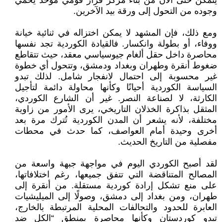
يتمكن حتى الآن من بناء مركز قرار قومي موحد يحمي
وجوده من التحول إلى ورقة بيد الآخرين.
ومع ذلك، فإن المشهد لا يمكن اختزاله في ثنائية خيانة
ووفاء، أو بطولة وانكسار. فالقيادة الكوردية تجد نفسها
محاصرة داخل حقل ألغام جيوسياسي معقد، حيث تتقاطع
ضغوط أنقرة وطهران وبغداد ودمشق، وتتحول أي خطوة
غير محسوبة إلى احتمال لانفجار شامل. لذلك تبدو
السياسة الكوردية أحيانًا وكأنها محاولة دائمة لتأجيل
الكارثة، لا لصناعة النصر. غير أن الشارع الكوردي،
المثقل بذاكرة الخذلان التاريخي، يرى الأمور من زاوية
مختلفة، لأنه يشعر أن المدن الكوردية تُترك مرة بعد
أخرى وحيدة أمام العواصف، كما حدث في محطات
مفصلية من التاريخ الحديث.
لقد أصبح الكوردي اليوم في مواجهة جبهة واسعة من
المصالح المتناقضة التي تتفق جميعها، رغم اختلافاتها،
على منع تشكل إرادة كوردية مستقلة. من أنقرة إلى
طهران، ومن بغداد إلى دمشق، وصولًا إلى الميليشيات
العابرة للحدود والتحالفات المحلية المرتبطة بالخارج،
تبدو كوردستان وكأنها محاصرة بمنطق “الكل ضد