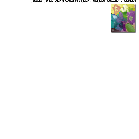
القومية , المسالة القومية , حقوق الاقليات و حق تقرير المصير