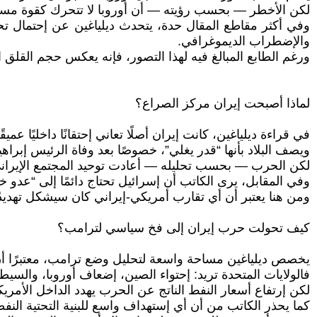
لكن الأخطر — بحسب رؤيته — أن أوروبا لا تتحرك كقوة مست
وفي أكثر مقاطع المقال حدة، يتحدث ديلياغين عن إحتمال تحول 
والإضطراب الديموغرافي.
ورغم الطابع المبالغ فيه لهذا التصور، فإنه يعكس حجم القلق 
لماذا أصبحت إيران مركز الصراع؟
في قراءة ديلياغين، كانت إيران أصلًا تعاني إحتقانًا داخليًا عم
ويصف البلاد بأنها “قدر يغلي”، خصوصًا بعد وفاة الرئيس إبراه
لكن الحرب — بحسب تحليله — أعادت توحيد المجتمع الإيراني 
وفي المقابل، يرى الكاتب أن إسرائيل تحتاج دائمًا إلى “عدو خ
ومن هنا يعتبر أن أي تقارب أمريكي-إيراني كان سيشكل تهديدًا
كيف تحولت حرب إيران إلى فخ سياسي لترامب؟
يخصص ديلياغين مساحة واسعة لتحليل وضع ترامب، معتبرًا أن
فالولايات المتحدة تريد: إحتواء الصين، إضعاف أوروبا، والسي
لكن إرتفاع أسعار النفط الناتج عن الحرب يهدد الداخل الأمريكي 
كما يحذر الكاتب من أن أي إستهداف واسع للبنية التحتية النف