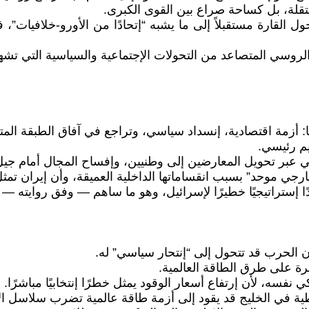
قلة، بل كساحة صراع بين القوى الكبرى.
القارة مستقبلاً إلى ما يشبه “إتحادًا من الأورو-خلافيات”، 
الروسي المتصاعد من التحولات الإجتماعية والسياسية التي تشه
يقًا: أزمة اقتصادية، إنسداد سياسي، وتراجع في آفاق الطبقة المت
يم رئيسي.
عبر تحويل المعارضين إلى وطنيين، وإفساح المجال أمام جيل ج
ارجي موحد” بسبب انقساماتها الداخلية العميقة، وأن إيران تمثل
 إستراتيجيًا خطيرًا لإسرائيل، وهو ما ساهم — وفق روايته — 
 الحرب قد تتحول إلى “إنتحار سياسي” له.
طرة على طرق الطاقة العالمية.
نفسه، لأن إرتفاع أسعار الوقود يمثل خطرًا إنتخابيًا مباشرًا.
طية في الخليج قد يقود إلى أزمة طاقة عالمية تضرب سلاسل الإن