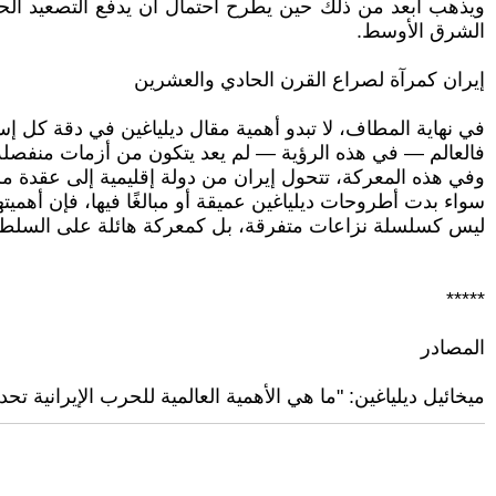
ويذهب أبعد من ذلك حين يطرح احتمال أن يدفع التصعيد الحا
الشرق الأوسط.
إيران كمرآة لصراع القرن الحادي والعشرين
في نهاية المطاف، لا تبدو أهمية مقال ديلياغين في دقة كل إ
فالعالم — في هذه الرؤية — لم يعد يتكون من أزمات منفصلة، 
وفي هذه المعركة، تتحول إيران من دولة إقليمية إلى عقدة 
سواء بدت أطروحات ديلياغين عميقة أو مبالغًا فيها، فإن أهمي
ليس كسلسلة نزاعات متفرقة، بل كمعركة هائلة على السلطة و
*****
المصادر
ميخائيل ديلياغين: "ما هي الأهمية العالمية للحرب الإيرانية تحدي