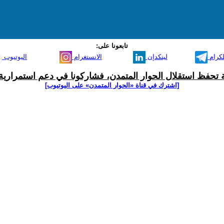
تابعونا على:
لكرام
لينكدإن
الانستغرام
اليوتيوب
ية تحفظ استقلال الحوار المتمدن، فشاركونا في دعم استمرارية 
[اشترك في قناة ‫«الحوار المتمدن» على اليوتيوب]