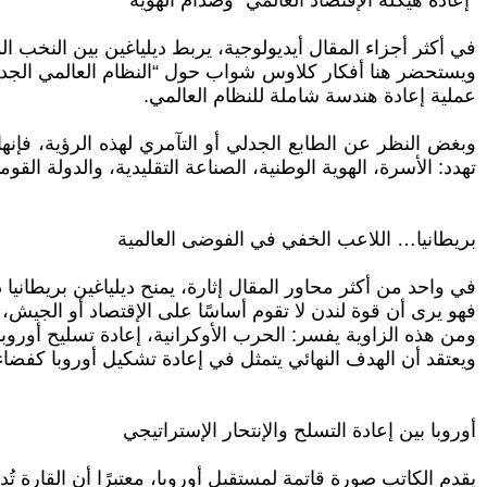
“إعادة هيكلة الإقتصاد العالمي” وصدام الهوية
في أكثر أجزاء المقال أيديولوجية، يربط ديلياغين بين النخب الما
ويستحضر هنا أفكار كلاوس شواب حول “النظام العالمي الجديد”
عملية إعادة هندسة شاملة للنظام العالمي.
وبغض النظر عن الطابع الجدلي أو التآمري لهذه الرؤية، ف
تهدد: الأسرة، الهوية الوطنية، الصناعة التقليدية، والدولة القومي
بريطانيا… اللاعب الخفي في الفوضى العالمية
في واحد من أكثر محاور المقال إثارة، يمنح ديلياغين بريطانيا د
فهو يرى أن قوة لندن لا تقوم أساسًا على الإقتصاد أو الجيش، ب
ومن هذه الزاوية يفسر: الحرب الأوكرانية، إعادة تسليح أوروب
ويعتقد أن الهدف النهائي يتمثل في إعادة تشكيل أوروبا كفضاء 
أوروبا بين إعادة التسلح والإنتحار الإستراتيجي
يقدم الكاتب صورة قاتمة لمستقبل أوروبا، معتبرًا أن القارة ت