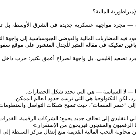
إمبراطورية المالية؟
 — مجرد مواجهة عسكرية جديدة في الشرق الأوسط، بل تح
تعود فيه المضاربات المالية والفوضى الجيوسياسية إلى واجهة الت
ياغين تفكيكه في مقاله المثير للجدل المنشور على موقع سفوبو
د تصعيد إقليمي، بل واجهة لصراع أعمق بكثير: حرب داخل الرأ
جيا — لا السياسة — هي التي تحدد شكل الحضارات.
رد، لكن التكنولوجيا هي التي ترسم حدود العالم الممكن.
” إلى “عصر المنصات”، حيث تصبح شبكات التواصل والمنظومات 
ي التقليدي إلى تحالف جديد يجمع: الشركات الرقمية، القدرات ال
الرقميون والمنتجون فيربحون من الإستقرار.»
اولة النخب المالية القديمة منع إنتقال مركز السلطة إلى الع