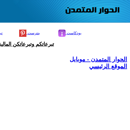
بودكاست
بنترست
تي
تبرعاتكم وتبرعاتكن المال
الحوار المتمدن - موبايل
الموقع الرئيسي