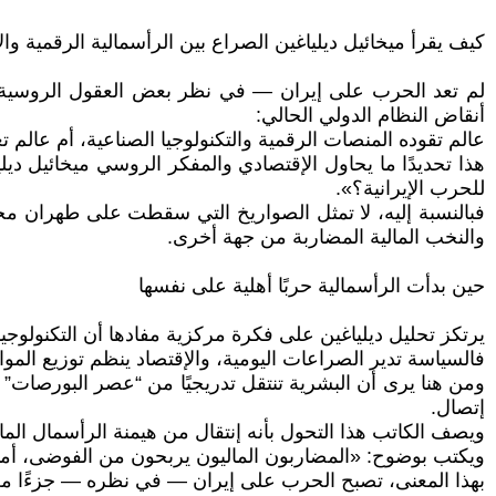
كيف يقرأ ميخائيل ديلياغين الصراع بين الرأسمالية الرقمية وال
لم تعد الحرب على إيران — في نظر بعض العقول الروسية
أنقاض النظام الدولي الحالي:
عالم تقوده المنصات الرقمية والتكنولوجيا الصناعية، أم عالم 
هذا تحديدًا ما يحاول الإقتصادي والمفكر الروسي ميخائيل ديل
للحرب الإيرانية؟».
فبالنسبة إليه، لا تمثل الصواريخ التي سقطت على طهران مجر
والنخب المالية المضاربة من جهة أخرى.
حين بدأت الرأسمالية حربًا أهلية على نفسها
يرتكز تحليل ديلياغين على فكرة مركزية مفادها أن التكنولو
فالسياسة تدير الصراعات اليومية، والإقتصاد ينظم توزيع الموا
ومن هنا يرى أن البشرية تنتقل تدريجيًا من “عصر البورصات
إتصال.
ويصف الكاتب هذا التحول بأنه إنتقال من هيمنة الرأسمال المال
ويكتب بوضوح: «المضاربون الماليون يربحون من الفوضى، أما 
بهذا المعنى، تصبح الحرب على إيران — في نظره — جزءًا من مح