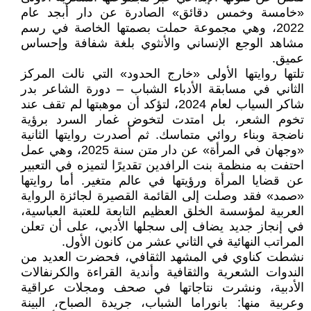
«خامسة وخمس دقائق» الصادرة عن دار أبجد عام
2022، وهي مجموعة حملت بصمتها الخاصة في رسم
مشاهد الوجع الإنساني والأنثوي بلغة شفافة وإحساس
عميق.
تلتها روايتها الأولى «خارج الحدود» التي نالت المركز
الثاني في مسابقة الأدباء الشباب – دورة الشاعر بدر
شاكر السياب لعام 2024، لتؤكد أن موهبتها لم تقف عند
تخوم الشعر، بل امتدت لتخوض غمار السرد برؤية
ناضجة وبناء روائي متماسك. ثم أصدرت روايتها الثانية
«وجهان في المرأة» عن دار متن سنة 2025، وهي عمل
احتفت به منظمة بنت الرافدين تقديرًا لتميزه في التعبير
عن قضايا المرأة ورؤيتها في عالم متغير. أما روايتها
«صمد» فقد وصلت إلى القائمة القصيرة لجائزة الرواية
العربية لمؤسسة الخلق العظيم التابعة للعتبة العباسية،
في إنجاز جديد يضاف إلى سجلها الأدبي، على أن تعلن
المراتب النهائية في الثاني عشر من كانون الأول.
نشطت كناوي في المشهد الثقافي، فحضرت العديد من
الندوات الشعرية والثقافية وأندية القراءة والكرنفالات
الأدبية، ونشرت نتاجاتها في صحف ومجلات عراقية
وعربية منها: بانوراما الشباب، جريدة الصباح، البينة