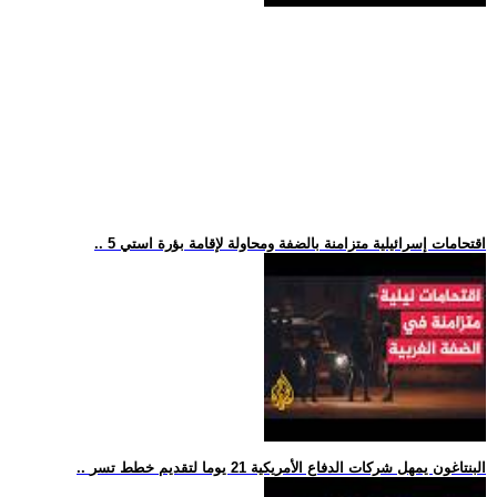
.. 5 اقتحامات إسرائيلية متزامنة بالضفة ومحاولة لإقامة بؤرة استي
.. البنتاغون يمهل شركات الدفاع الأمريكية 21 يوما لتقديم خطط تسر