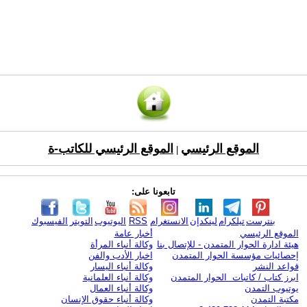
الموقع الرئيسي
الموقع الرئيسي للكاتب-ة
|
تابعونا على:
بنترست
تيلكرام
لينكدإن
الانستغرام
RSS
اليوتيوب
التويتر
الفيسبوك
الموقع الرئيسي
أخبار عامة
هيئة ادارة الحوار المتمدن - للإتصال بنا
وكالة أنباء المرأة
إحصائيات مؤسسة الحوار المتمدن
اخبار الأدب والفن
قواعد النشر
وكالة أنباء اليسار
ابرز كتاب / كاتبات الحوار المتمدن
وكالة أنباء العلمانية
يوتيوب التمدن
وكالة أنباء العمال
مكتبة التمدن
وكالة أنباء حقوق الإنسان