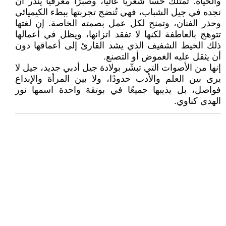
والحياة. تمتلك حسًّا شعريًا عاليًا، وصبرًا معرفيًا يندر أن
نجده في جيل الشباب، فهي تُنضج تجربتها ببطء الكيميائي
وحذر الفنان، وتمنح لكل عمل بصمته الخاصة. إن لغتها
تتوهج بالعاطفة لكنها لا تفقد اتزانها، ويظل في أعمالها
ذلك الخيط الشفيف الذي يشد القارئ إلى أعماقها دون
أن يثقل عليه الغموض أو التصنع.
إنها من الأصوات التي تبشّر بولادة جيل أدبي جديد، جيل لا
يرى بين العلم والأدب حدودًا، ولا بين المرأة والإبداع
فواصل، بل يذيبها جميعًا في بوتقة واحدة اسمها نور
الهدى كناوي.