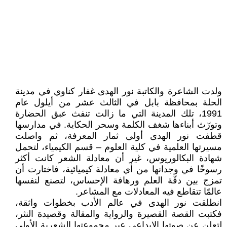
ولدت الشاعرة والكاتبة نور الهدى غفار كناوي في مدينة
الحلة بمحافظة بابل في الثالث عشر من أيلول عام
1991، تلك المدينة التي ما زالت تنفث عبق الحضارة
وتورّث أبناءها شغف الكلمة وسحر الحكاية. في مدارسها
قطفت نور الهدى أولى ثمار المعرفة، ثم واصلت
مسيرتها العلمية في كلية العلوم – قسم الكيمياء، لتحمل
شهادة البكالوريوس، غير أن معادلة الشعر كانت أكثر
رسوخًا في وجدانها من أي معادلة كيميائية، فاختارت أن
تمزج بين دقّة العلم ورهافة الإحساس، لتصنع لنفسها
عالمًا تتقاطع فيه المعادلات مع المشاعر.
انطلقت نور الهدى في عالم الأدب بخطوات واثقة،
فكتبت القصة القصيرة والرواية والمقالة وقصيدة النثر،
لتعلن عن صوتها الإبداعي عبر مجموعتها الشعرية الأولى