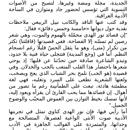
الجديدة، مجلة ومضة وغيرها، لتصبح من الأصوات
النسوية التي تؤسس لحضور جاد ومتوازن في الساحة
الأدبية العراقية.
وقد كتب عنها الناقد والكاتب نبيل الربيعي ملاحظات
نقدية حول ديوانها «خامسة وخمس دقائق» فقال:
"إن قصائد نور الهدى محمّلة بالهموم والموت، وهي شعر
رصين لم تمسّه إلا الفصاحة. ففي قصيدتها (قافلتنا) تكثر
من تكرار (متى)، وهو ما يثقل الحسّ قليلًا رغم انسجام
النظم. أما في (وجع المدينة) فتتجلى حياة فنية بلا حدود،
وتبدو الشاعرة صادقة حين تحدّثنا عن قلبها؛ إذ يوحي
شعرها باحتضار هذا القلب المتعب بالحب والخذلان. وفي
قصيدة (هو الحب) نلمح بحر الشباب الذي يعج ويصخب،
ولغتها الشعرية تطغى على السرد وتغلبه، فهي لغة
مطمئنة هادئة، تبعث على الطمأنينة رغم ما تصور من
أهوال. إن قصائدها مما يحب القارئ أن يقرأه ويعود إليه،
لأنها تمسك بخيط التوازن بين الغموض المحبّب والوضوح
الجميل."
أما رأيي فيها، فإن نور الهدى كناوي تمثل في تجربتها
الأدبية صوت الأنثى الواعية لعصرها، المتصالحة مع
وجدانها، والمتمردة على القوالب الجاهزة في الأدب