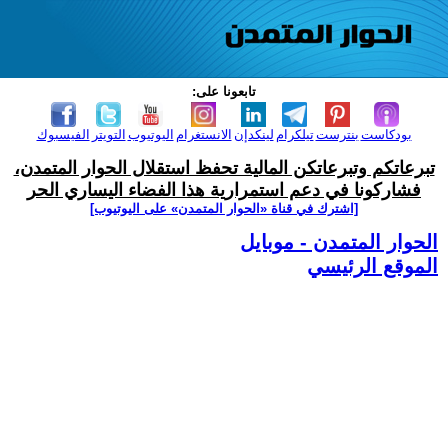
تابعونا على:
بودكاست
بنترست
تيلكرام
لينكدإن
الانستغرام
اليوتيوب
التويتر
الفيسبوك
تبرعاتكم وتبرعاتكن المالية تحفظ استقلال الحوار المتمدن،
فشاركونا في دعم استمرارية هذا الفضاء اليساري الحر
[اشترك في قناة ‫«الحوار المتمدن» على اليوتيوب]
الحوار المتمدن - موبايل
الموقع الرئيسي