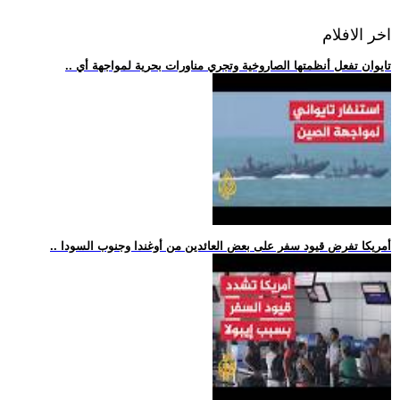
اخر الافلام
.. تايوان تفعل أنظمتها الصاروخية وتجري مناورات بحرية لمواجهة أي
.. أمريكا تفرض قيود سفر على بعض العائدين من أوغندا وجنوب السودا