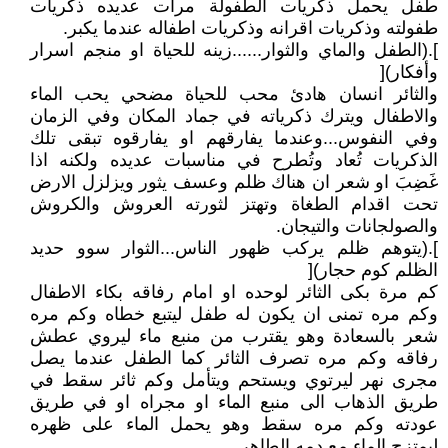
طفل يحمل ذكريات الطفولة مرات عديده ذكريات
طفولته وذكريات اقرانه وذكريات اطفاله عندما يكبر.
].(الطفل والماي والثوار......زينه للحياة او منجم اسرار
وأفكار)[
والثائر انسان هادئ محب للحياة مضحي يحب الماء
والاطفال ويترك ذكرياته في جماد المكان وفي الزمان
وفي النفوس...وعندما يفارقهم او يفارقوه تبقى تلك
الذكريات تُعاد وتُطرح في مناسبات عديده ولكنه اذا
غَضِبَ او شعر ان هناك ظلم وعسف يثور ويزلزل الارض
تحت اقدام الطغاة وتهتز لثورته العروش والكروش
والصولجانات والتيجان.
].(يتوهم ظلم يركب ظهور الناس...الثوار سوو حديد
الظلم كوم حجار)[
كم مرة بكى الثائر لوحده او امام رفاقه بكاء الاطفال
وكم مره تمنى ان يكون له طفل ليتبع خطاه وكم مره
شعر بالسعادة وهو يقترب من منبع ماء ليروي عطش
رفاقه وكم مره تصرف الثائر كما الطفل عندما يصل
مجرى نهر ليرتوي ويستحم ويتأمل وكم ثائر سقط في
طريق الذهاب الى منبع الماء او مجراه او في طريق
عودته وكم مره سقط وهو يحمل الماء على ظهره
ليمتزج الماء مع دمه الطاهر