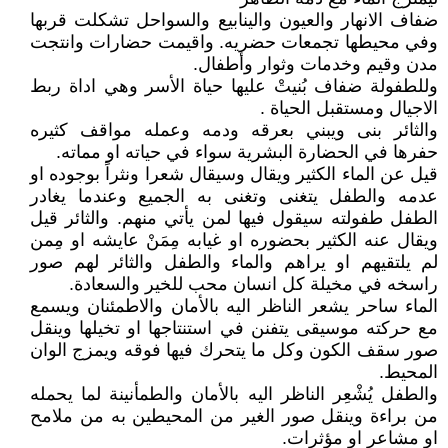
ضفاف الانهار والعيون والينابيع والسواحل تشكلت قربها
وفي محيطها تجمعات حضريه. واقيمت حضارات وانتجت
مدن وقيم وخدمات وثوار وأطفال.
وللطفولة ضفاف بُنيتْ عليها حياة الأسر وهي اداة ربط
الاجيال ومستقبل الحياة .
والثائر بنى ويبني بعرقه ودمه وعمله مواقف كثيره
حفرها في الحضارة البشرية سواء في حياته او مماته.
قيل عن الماء الكثير ويقال وسيقال شعرا ونثراً بوجوده او
عدمه والطفل يتغنى وتغنى به الجميع وعندما يغادر
الطفل طفولته سيقول فيها لمن يأتي منهم. والثائر قيل
ويقال عنه الكثير بحضوره او غيابه مِمَنْ عايشه او مِمن
لم يلتقيهم او يراهم والماء والطفل والثائر لهم صور
راسخه في مخيلة كل انسان محب للخير والسعادة.
الماء ساحر يشعر الناظر اليه بالأمان والاطمئنان ويسمع
مع حركته موسيقى يتفنن في استنتاجها او تخيلها وينقل
صور سقف الكون وكل ما يتحرك فيها فوقه ويمزج الوان
المحيط.
والطفل يُشْعِر الناظر اليه بالأمان والطمأنينة لما يحمله
من براءة وينقل صور الغير من المحيطين به من ملامح
او مشاعر او مؤثرات.