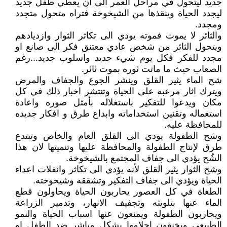
جديد ليتحول في مراحل العمر الى ان يعطي طفل جديد
ليجدد الحياة وينقذها من الشيخوخة فتراه متحول متجدد
ومجدد.
والثائر لا يموت فموته يودي الى تكاثر الثوار وازديادهم
ويتحول الثائر من شخص عادي معتنق فكر الى صانع او
مجدد للفكر فكل يوم شيء جديد واسلوب جديد...رغم
الصعاب حيث ما ماتت ثوره بموت ثائر.
شح الماء يثير القلق وينشر الجوع والجفاف والمرض
ويترك اثار مرعبه على الحياة وتنتشر اخبار ذلك في كل
مكان ويدعوا للتفكير باستغلاله بأمثل صوره واعادة
استعماله وتقنين استخداماته وابداع طرق و افكار جديده
للمحافظة عليه.
وشح الطفولة يودي الى القلق العام والخاص وتبتدع
طرق لإنتاج الطفولة والمحافظة عليها وتنميتها لان هذا
الشُح يؤدي الى جفاف المجتمع بالشيخوخة.
وشح الثوار يثير القلق لأنه يؤدي الى تكاثر وانفلات اعداء
الحياة ويؤدي الى جفاف التفكير وتشققه وشيخوخته.
الطغاة في كل العصور يحاربون الحياة ويحاولون قطع
الماء عنها بتلويثه وتجفيف الانهار، وتدمير الزراعة
ويحاربون الطفولة ويمنعون عنها اسباب الحياة والنمو
الطبيعي ويخنقون احلامها بشكل مباشر ضد الطفل او