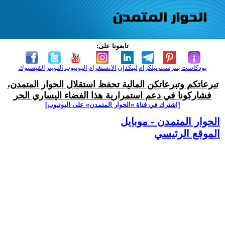
تابعونا على:
بودكاست
بنترست
تيلكرام
لينكدإن
الانستغرام
اليوتيوب
التويتر
الفيسبوك
تبرعاتكم وتبرعاتكن المالية تحفظ استقلال الحوار المتمدن،
فشاركونا في دعم استمرارية هذا الفضاء اليساري الحر
[اشترك في قناة ‫«الحوار المتمدن» على اليوتيوب]
الحوار المتمدن - موبايل
الموقع الرئيسي