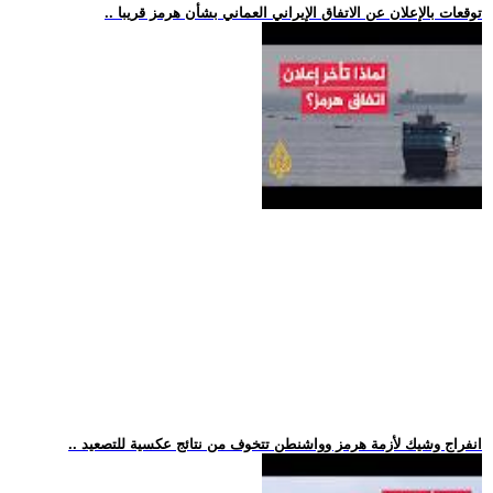
.. توقعات بالإعلان عن الاتفاق الإيراني العماني بشأن هرمز قريبا
.. انفراج وشيك لأزمة هرمز وواشنطن تتخوف من نتائج عكسية للتصعيد