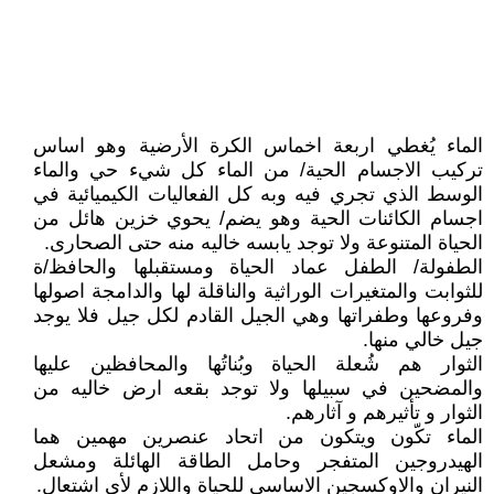
الماء يُغطي اربعة اخماس الكرة الأرضية وهو اساس
تركيب الاجسام الحية/ من الماء كل شيء حي والماء
الوسط الذي تجري فيه وبه كل الفعاليات الكيميائية في
اجسام الكائنات الحية وهو يضم/ يحوي خزين هائل من
الحياة المتنوعة ولا توجد يابسه خاليه منه حتى الصحارى.
الطفولة/ الطفل عماد الحياة ومستقبلها والحافظ/ة
للثوابت والمتغيرات الوراثية والناقلة لها والدامجة اصولها
وفروعها وطفراتها وهي الجيل القادم لكل جيل فلا يوجد
جيل خالي منها.
الثوار هم شُعلة الحياة وبُناتُها والمحافظين عليها
والمضحين في سبيلها ولا توجد بقعه ارض خاليه من
الثوار و تأثيرهم و آثارهم.
الماء تكّون ويتكون من اتحاد عنصرين مهمين هما
الهيدروجين المتفجر وحامل الطاقة الهائلة ومشعل
النيران والاوكسجين الاساسي للحياة واللازم لأي اشتعال.