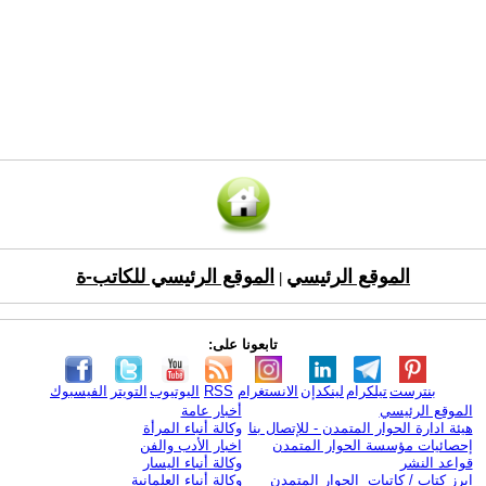
الموقع الرئيسي
الموقع الرئيسي للكاتب-ة
|
تابعونا على:
بنترست
تيلكرام
لينكدإن
الانستغرام
RSS
اليوتيوب
التويتر
الفيسبوك
الموقع الرئيسي
أخبار عامة
هيئة ادارة الحوار المتمدن - للإتصال بنا
وكالة أنباء المرأة
إحصائيات مؤسسة الحوار المتمدن
اخبار الأدب والفن
قواعد النشر
وكالة أنباء اليسار
ابرز كتاب / كاتبات الحوار المتمدن
وكالة أنباء العلمانية