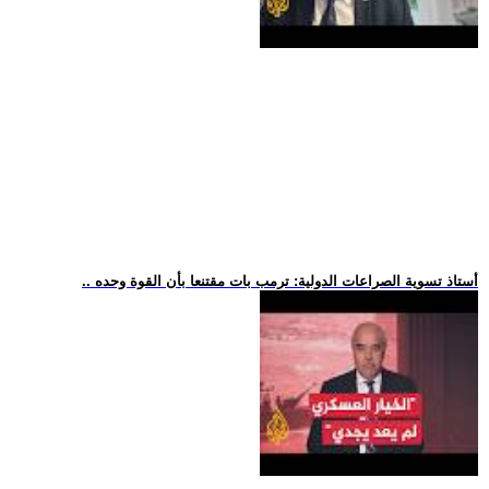
.. أستاذ تسوية الصراعات الدولية: ترمب بات مقتنعا بأن القوة وحده