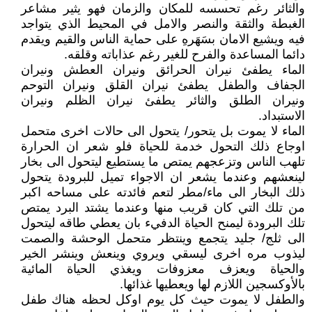
والثائر رغم تحسسه للمكان والزمان فهو يثير مشاعر
الغبطة والثقة والنصر والامل في المحيط الذي يتواجد
فيه ويشيع الامان بسَهَرهِ على حماية الناس والقيم ويقدم
دائما المساعدة والفرح للغير رغم عذاباته وقلقه.
الماء يطفئ نيران الحرائق ونيران العطش ونيران
الجفاف والطفل يطفئ نيران القلق ونيران التوحم
ونيران الطلق والثائر يطفئ نيران الظلم ونيران
الاستبداد.
الماء لا يموت بل يتحور/ يتحول الى حالات اخرى متحمل
اوجاع ذلك التحول خدمة للحياة فلو شعر ان الحرارة
تلهب الناس وتزعجهم يمتص ما يستطيع ليتحول الى بخار
لينعشهم وعندما يشعر ان الاجواء تميل للبرودة يتحول
ذلك البخار الى ماء/مطر لتعم فائدته على مساحه اكبر
من تلك التي كان قريب منها وعندما يشتد البرد يمتص
تلك البرودة ليمنح الحياة الدفيء بان يعطي طاقه ليتحول
الى ثلج/ جليد يتجمع وينتظر متحمل الوحشة والصمت
ليذوب مره اخرى ليسقي ويروي وينعش وينشر الخير
والحياة ويعزف معزوفات ويغذي الحياة المائية
بالأوكسجين اللازم لها ويعطيها غذائها.
والطفل لا يموت حيث كل يوم اوكل لحظه هناك طفل