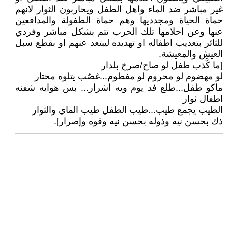
غير مباشر ضد الماء واهل الطفل ويحاربون الثوار لانهم
حماة الحياة ومجدديها وهم حماة الطفولة والمدافعين
عنها وعن احلامها تلك الحرب تتم بشكل مباشر وفردي
للثائر بتعذيب اطفاله او تهديده ليبتعد عنهم او بقطع سبل
العيش والمعيشة.
[ما كَّذب طفل لو صاح/صرخ بلدار
لو مهضوم لو محروم لو مفطوم...غصُب يتلوه محتار
ماكو طفل...طلع فد يوم ويه اشرار... بس هوايه شفنه
اطفال ثوار
الطيب يجمع طيب...طيب الطفل طيب الماي والثوار
ذك بحسن نيه وذوله بحسن نيه وقوه وإصرار].