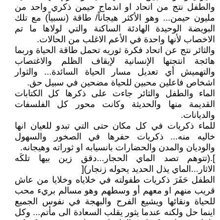
والطفل نتج من اتحاد او اندماج حيمن ذكري واحد من
مليون حيمن... وهو الأكثر هيجاناً/ طاقة (نسبياً) مع تلك
البويضة الوحيدة الهادئة الساكنة والتي لولاها ما تم
الاخصاب لأنها واحدة في الأعم الاغلب من الحالات.
والثائر نتج عن اتحاد فكرة ثوريه تحمل طاقة الحياة وربما
هائجة انتجتها الإنسانية لإيقاف الظلم والاغتصاب
والتهميش أي تعديل مسار الحياة السائدة... والثوار
اشخاص فاعلين محبين للحياة مضحين في سبيل حق.
الماء والطفل والثائر جاءت على ذكرها كل الكتابات
القديمة منها والحديثة وكانت محور كل الفلسفات
والديانات.
للماء ذكريات في كل مكان حتى التي تبدو للعيان انها
خاليه منه... ذكريات حفرها في الصخور والسهول
والوديان والمدن والحضارات بانسيابه او ثوراته وهيجانه.
].(تتوهم تصد الماي الحجار...دقق زين بيها تلكَه
الاثار...الماي يذل الحديد يحوله زنجار)[
الطفل حَفَرَ ذكريات طفولته في خلاياه وخلايا من عاش
قريب منهم او معهم أو وسطهم وهو مسالم بريء محب
للحياة ونقائها ويشيع الفرح والبهجة في نفوس الجميع
اينما حل ولكنه عندما يثور يقلب السعادة الى مأتم... وكل