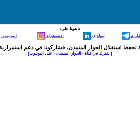
تابعونا على:
لكرام
لينكدإن
الانستغرام
اليوتيوب
ية تحفظ استقلال الحوار المتمدن، فشاركونا في دعم استمرارية 
[اشترك في قناة ‫«الحوار المتمدن» على اليوتيوب]