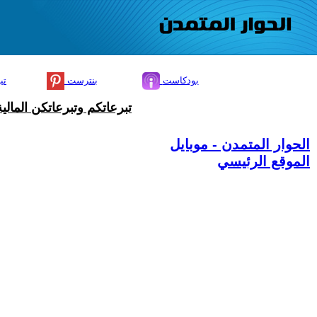
بودكاست
بنترست
تي
تبرعاتكم وتبرعاتكن المال
الحوار المتمدن - موبايل
الموقع الرئيسي