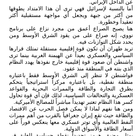
عن الداخل الإيراني.
أما بالنسبة لإسرائيل فهي ترى أن هذا الامتداد يطوقها
من أكثر من جبهة ويجعل أي مواجهة مستقبلية أكثر
تعقيداً وخطورة.
هنا يصبح الصراع أعمق من مجرد نزاع على برنامج
نووي، إنه صراع على من يقود الشرق الأوسط ومن
يحدد شكل التوازنات فيه.
تريد طهران أن تكون قوة إقليمية مستقلة تمتلك قرارها
السياسي والعسكري بعيداً عن الهيمنة الغربية بينما ترى
واشنطن أن صعود قوة إقليمية خارج نفوذها يهدد النظام
الذي بنته في المنطقة منذ عقود.
فواشنطن لا تنظر إلى الشرق الأوسط فقط باعتباره
منطقة نفطية، بل باعتباره مركزاً استراتيجياً يتحكم
بطرق التجارة والطاقة والممرات البحرية والقواعد
العسكرية والتحالفات السياسية، لذلك فإن أي قوة تحاول
كسر هذا النظام تعتبر تهديداً مباشراً للمصالح الأميركية.
ومن هنا نفهم لماذا لا يمكن فصل الحرب عن الاقتصاد
والطاقة حيث تقع إيران جغرافياً بالقرب من أهم ممرات
النفط العالمية وأي توتر عسكري معها ينعكس فوراً على
أسعار الطاقة والأسواق الدولية.
يمثل مضيق هرمز تحديداً نقطة حساسة للغاية في