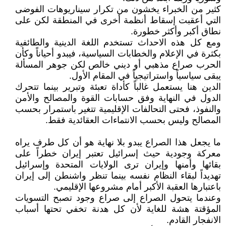
كثير من الخبراء يخشون من تكرار سيناريوهات الفوضى
التي أعقبت إسقاط أنظمة أخرى في المنطقة لكن على
نطاق أكبر وأكثر خطورة.
ومع كل هذه الاحداث تستخدم اللغة الدينية والطائفية
بكثرة في الإعلام والخطابات السياسية، فيبدو أحياناً وكأن
الحرب صراع مذهبي أو ديني خالص لكن جوهر المسألة
يبقى سياسياً واستراتيجياً في المقام الأول.
الدين هنا يستعمل غالباً كأداة تعبئة وتبرير بينما تتحرك
الدول في النهاية وفق حسابات القوة والمصالح والأمن
والنفوذ، فحتى التحالفات الإقليمية تتغير باستمرار بحسب
المصالح وليس بحسب الانتماءات العقائدية فقط.
ما يجعل هذا الصراع يبدو بلا نهاية هو أن كل طرف يراه
معركة وجودية حيث إسرائيل تعتبر إيران خطراً على
بقائها وأمنها وإيران ترى الولايات المتحدة وإسرائيل
تهديداً لبقاء النظام نفسه بينما تنظر واشنطن إلى إيران
باعتبارها العقبة الأكبر أمام مشروعها الإقليمي.
وعندما يتحول الصراع إلى صراع وجود تصبح التسويات
المؤقتة هشة للغاية لأن كل هدنة تخفي تحتها أسباب
الانفجار القادم.