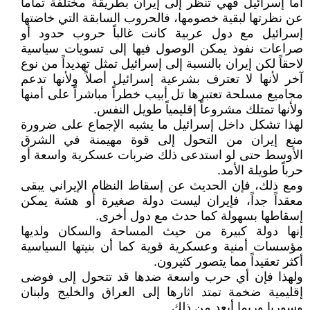
أما إسرائيل فهي تنظر إلى إيران بطريقة مختلفة تماماً
عن نظرتها لبقية خصومها، فالحروب السابقة التي خاضتها
إسرائيل مع دول عربية كانت غالباً حروب حدود أو
صراعات نفوذ يمكن الوصول فيها إلى تسويات سياسية
لاحقاً لكن إيران بالنسبة إلى إسرائيل تمثل تهديداً من نوع
آخر لأنها لا تعترف بشرعية إسرائيل أصلاً ولأنها تدعم
مجاميع مسلحة تعتبرها تل أبيب خطراً مباشراً على أمنها
ولأنها تمتلك مشروعاً إقليمياً طويل النفس.
لهذا تشكل داخل إسرائيل ما يشبه الإجماع على ضرورة
منع إيران من التحول إلى قوة مهيمنة في الشرق
الأوسط حتى لو استدعى ذلك ضربات عسكرية واسعة أو
حرباً طويلة الأمد.
ومع ذلك، فإن الحديث عن إسقاط النظام الإيراني يبقى
معقداً جداً، فإيران ليست دولة صغيرة أو هشة يمكن
إسقاطها بسهولة كما حدث مع دول أخرى.
إنها دولة كبيرة من حيث المساحة والسكان ولديها
مؤسسات أمنية وعسكرية قوية كما أن بنيتها السياسية
أكثر تعقيداً مما يتصور كثيرون.
ولهذا فإن أي حرب واسعة ضدها قد تتحول إلى فوضى
إقليمية ضخمة تمتد اثارها إلى العراق والخليج ولبنان
وسوريا وربما أبعد من ذلك.