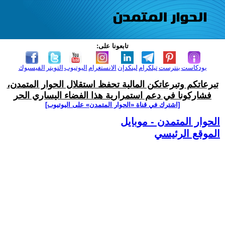
تابعونا على:
بودكاست
بنترست
تيلكرام
لينكدإن
الانستغرام
اليوتيوب
التويتر
الفيسبوك
تبرعاتكم وتبرعاتكن المالية تحفظ استقلال الحوار المتمدن،
فشاركونا في دعم استمرارية هذا الفضاء اليساري الحر
[اشترك في قناة ‫«الحوار المتمدن» على اليوتيوب]
الحوار المتمدن - موبايل
الموقع الرئيسي