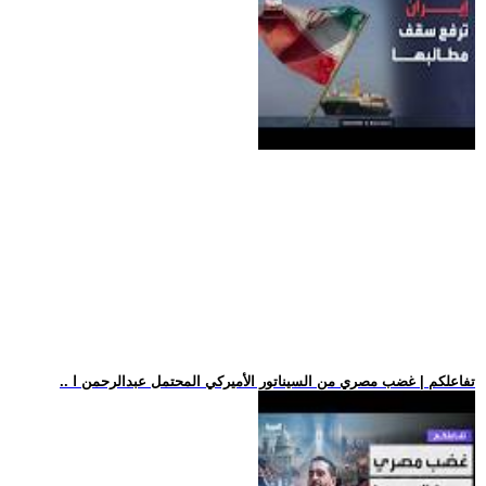
.. تفاعلكم | غضب مصري من السيناتور الأميركي المحتمل عبدالرحمن ا