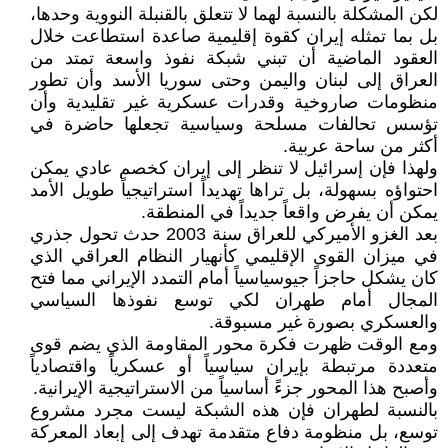
لكن المشكلة بالنسبة لهما لا تتعلق بالقنبلة النووية وحدها،
بل بما تمثله إيران كقوة إقليمية صاعدة استطاعت خلال
العقود الماضية أن تبني شبكة نفوذ واسعة تمتد من
العراق إلى لبنان واليمن وحتى سوريا الأسد وأن تطور
منظومات صاروخية وقدرات عسكرية غير تقليدية وأن
تؤسس تحالفات مسلحة وسياسية تجعلها حاضرة في
أكثر من ساحة عربية.
ولهذا فإن إسرائيل لا تنظر إلى إيران كخصم عادي يمكن
احتواؤه بسهولة، بل تراها تهديداً استراتيجياً طويل الأمد
يمكن أن يفرض واقعاً جديداً في المنطقة.
بعد الغزو الأميركي للعراق سنة 2003 حدث تحول جذري
في ميزان القوى الإقليمي كأنهيار النظام العراقي الذي
كان يشكل حاجزاً جيوسياسياً أمام التمدد الإيراني مما فتح
المجال أمام طهران لكي توسع نفوذها السياسي
والعسكري بصورة غير مسبوقة.
ومع الوقت ظهرت فكرة محور المقاومة الذي يضم قوى
متعددة مرتبطة بإيران سياسياً أو عسكرياً واقتصادياً
وأصبح هذا المحور جزءً أساسياً من الاستراتيجية الإيرانية.
بالنسبة لطهران فإن هذه الشبكة ليست مجرد مشروع
توسع، بل منظومة دفاع متقدمة تهدف إلى إبعاد المعركة