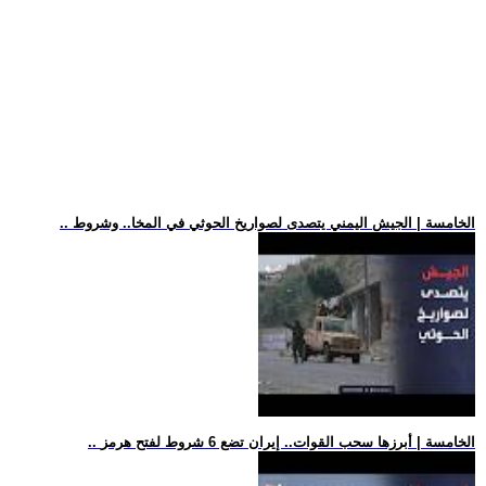
.. الخامسة | الجيش اليمني يتصدى لصواريخ الحوثي في المخا.. وشروط
.. الخامسة | أبرزها سحب القوات.. إيران تضع 6 شروط لفتح هرمز