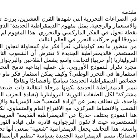
مقدمة
في الصراعات التحررية التي شهدها القرن العشرين، برزت تجرب
نقطة تحول في الفكر الماركسي والتحرري. هذا المفهوم لم ي
نموذجًا ألهم حركات التحرر في العالم الثالث.
من منظور ما بعد كولونيالي، يُقرأ فكر ماو كمحاولة لتجاوز الثن
المستعمَر. فالديمقراطية الجديدة لا تفترض أن الشعوب التا
البروليتاريا (أو حزبها) لتحالف واسع يشمل الفلاحين والبرجو
مجرد تكرار للنموذج الأوروبي، بل عملية إبداعية تدمج التح
استثمارها في التحرر الوطني؟ وكيف يمكن استثمار فكر ماو ف
خصائص الديمقراطية الجديدة: سياسيًا واقتصاديًا وثقافيًا
تتميز الديمقراطية الجديدة بكونها مرحلة انتقالية ذات طبيع
مشتركة" لكل الطبقات الثورية: البروليتاريا (بقيادة الحزب ال
واحدة، بل تحالف يعبر عن "إرادة الشعب" ضد الإمبريالية وال
الشعب والانضباط المركزي، مع الاقتراع العام والمتساوي، 
هذا النموذج يختلف جذريًا عن "الديمقراطية القديمة" الغربية
المستعمرة، حيث لا تكون البرجوازية قادرة على قيادة الثورة ا
واسعة. هذا التحالف يجعل الديمقراطية "شعبية" بمعنى أنها تخدم 
اقتصاديًا، تتسم الديمقراطية الجديدة بسياسة "تنظيم الرأسما