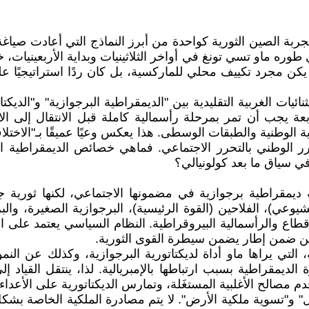
ة الصين الثورية كواحدة من أبرز النماذج التي أعادت صياغة 
كن مجرد تكييف محلي للماركسية، بل كان ردًا استراتيجيًا ع
ائيات الغربية التقليدية بين "الديمقراطية البرجوازية" و"الديكت
بعة يجب أن تمر بمرحلة رأسمالية كاملة قبل الانتقال إلى ال
ازية الوطنية والطبقات الوسطى. هذا يعكس وعيًا عميقًا بـ"الا
رر الوطني بالتحرر الاجتماعي. فماهي خصائص الديمقراطية ال
ي سياق ما بعد كولونيالي؟
ة ديمقراطية برجوازية في مضمونها الاجتماعي، لكنها ثورية جد
شيوعي)، الفلاحين (القوة الرئيسية)، البرجوازية الصغيرة، والب
إقطاع والرأسمالية البيروقراطية. النظام السياسي يعتمد على 
لكن ضمن إطار يضمن سيطرة القوى الثورية.
، التي يراها ماو أداة لديكتاتورية البرجوازية، وكذلك عن الن
لديمقراطية بسبب ارتباطها بالإمبريالية. لذا، ينتقل القياد إل
مصالح الأغلبية المستغَلة، وتمارس الديكتاتورية على الأعداء (ا
ل" و"تسوية ملكية الأرض". لا يتم مصادرة الملكية الخاصة بشك