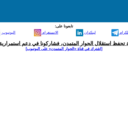
تابعونا على:
لكرام
لينكدإن
الانستغرام
اليوتيوب
ية تحفظ استقلال الحوار المتمدن، فشاركونا في دعم استمرارية 
[اشترك في قناة ‫«الحوار المتمدن» على اليوتيوب]