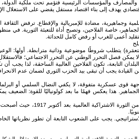
المصارف والمؤسسات الرئيسية فتؤمم تحت ملكية الدولة، بينم
لاقتصادي يهدف إلى بناء اقتصاد مستقل يقضي على الاستغلال الإ
علمية وجماهيرية، مضادة للإمبريالية والإقطاع. ترفض الثقافة ا
ماهير، خاصة الفلاحين، وتصبح أداة للتعبئة الثورية. في منظور 
 كتقليد أعمى للغرب أو رفض كامل للحداثة.
لح
تعمَرة) يتطلب شروطًا موضوعية وذاتية مترابطة. أولها: الوع
لا يمكن فصل التحرر الوطني عن التحرر الاجتماعي؛ فالاستقلال 
بلدان التابعة، تكون الفلاحين الغالبية الساحقة، لذا يجب أن ت
لكن القيادة يجب أن تبقى بيد الحزب الثوري لضمان عدم الانحراف
واجهة قوى عسكرية متفوقة، لا يكفي النضال السلمي أو البرلما
لجماهير. هذا يعكس فهمًا ما بعد كولونياليًا للقوة: الضعيف ي
رابعًا: الارتباط بالثورة العالمية. ر
بيًا.
راتيجي. يجب على الشعوب التابعة أن تطور نظرياتها الخاصة بن