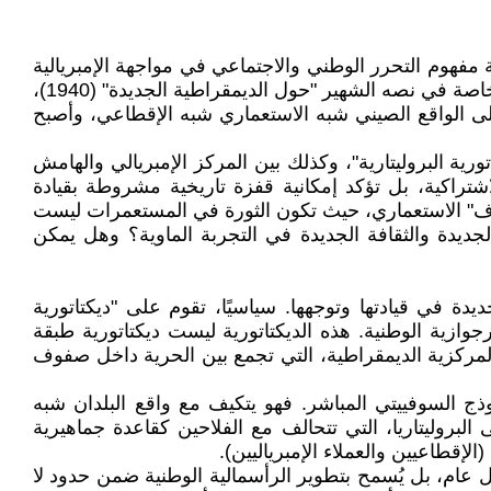
مفهوم التحرر الوطني والاجتماعي في مواجهة الإمبريالية
والاستعمار والرجعية. يمثل مفهوم "الديمقراطية الجديدة" الذي طوره ماو تسي تونغ في أواخر الثلاثينيات وبداية الأربعينيات، خاصة في نصه الشهير "حول الديمقراطية الجديدة" (1940)،
لى الواقع الصيني شبه الاستعماري شبه الإقطاعي، وأصبح
اتورية البروليتارية"، وكذلك بين المركز الإمبريالي والهامش
اشتراكية، بل تؤكد إمكانية قفزة تاريخية مشروطة بقيادة
ختلاف" الاستعماري، حيث تكون الثورة في المستعمرات ليست
جديدة والثقافة الجديدة في التجربة الماوية؟ وهل يمكن
يدة في قيادتها وتوجهها. سياسيًا، تقوم على "ديكتاتورية
رجوازية الوطنية. هذه الديكتاتورية ليست ديكتاتورية طبقة
المركزية الديمقراطية، التي تجمع بين الحرية داخل صفوف
موذج السوفييتي المباشر. فهو يتكيف مع واقع البلدان شبه
ى البروليتاريا، التي تتحالف مع الفلاحين كقاعدة جماهيرية
لإقطاعيين والعملاء الإمبرياليين).
ل عام، بل يُسمح بتطوير الرأسمالية الوطنية ضمن حدود لا