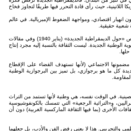
لي في كثير من البلدان. فالديمقراطية الجديدة ترفض فكرة
 اللاتينية، حيث رأى قادة التحرر فيها طريقًا لتجاوز فخاخ
ون انهيار اقتصادي، ومواجهة الضغوط الإمبريالية. في عالم
 شعبية حقيقية.
تُعتبر الثقافة الجديدة أحد الأركان الثلاثة الأساسية للديمقراطية الجديدة إلى جانب السياسة الجديدة والاقتصاد الجديد. في نص «حول الديمقراطية الجديدة» (يناير 1940) وفي مقالات
ري وكأداة لبناء الهوية الوطنية الجديدة. ليست الثقافة بالنسبة إليه مجرد إنتاج
لها.
 مضمونها الاجتماعي (لأنها تستهدف القضاء على الإقطاع
جديدة كل ما هو برجوازي، بل تميز بين البرجوازية الوطنية
المقاومة.
الصينية. في الوقت نفسه، هي وطنية لأنها تستمد من التراث
براليين، و«التراثية الرجعية» التي تتمسك بالكونفوشيوسية
افات الأخرى (بما فيها الثقافة الماركسية الغربية) دون أن
علمي والتجريبي. هذا لا يعني رفض الفن والأدب، بل جعلهما