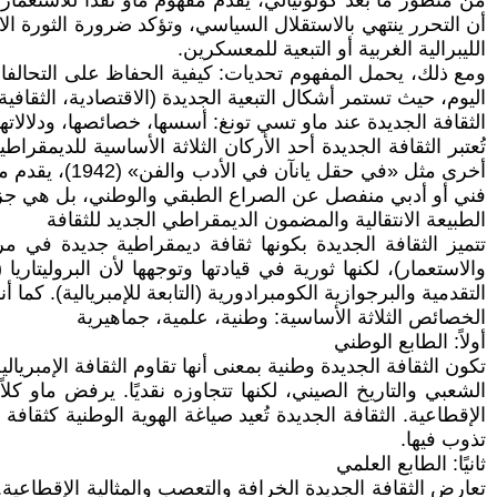
من منظور ما بعد كولونيالي، يقدم مفهوم ماو نقدًا للاستعمار
أن التحرر ينتهي بالاستقلال السياسي، وتؤكد ضرورة الثورة الاج
الليبرالية الغربية أو التبعية للمعسكرين.
ومع ذلك، يحمل المفهوم تحديات: كيفية الحفاظ على التحالفات د
اليوم، حيث تستمر أشكال التبعية الجديدة (الاقتصادية، الثقافي
الثقافة الجديدة عند ماو تسي تونغ: أسسها، خصائصها، ودلالاتها
أخرى مثل «في
فني أو أدبي منفصل عن الصراع الطبقي والوطني، بل هي جزء
الطبيعة الانتقالية والمضمون الديمقراطي الجديد للثقافة
تتميز الثقافة الجديدة بكونها ثقافة ديمقراطية جديدة في 
والاستعمار)، لكنها ثورية في قيادتها وتوجهها لأن البروليتا
التقدمية والبرجوازية الكومبرادورية (التابعة للإمبريالية). كما
الخصائص الثلاثة الأساسية: وطنية، علمية، جماهيرية
أولاً: الطابع الوطني
تكون الثقافة الجديدة وطنية بمعنى أنها تقاوم الثقافة الإمبر
الشعبي والتاريخ الصيني، لكنها تتجاوزه نقديًا. يرفض ماو كلا
الإقطاعية. الثقافة الجديدة تُعيد صياغة الهوية الوطنية كثقا
تذوب فيها.
ثانيًا: الطابع العلمي
تعارض الثقافة الجديدة الخرافة والتعصب والمثالية الإقطاعية.