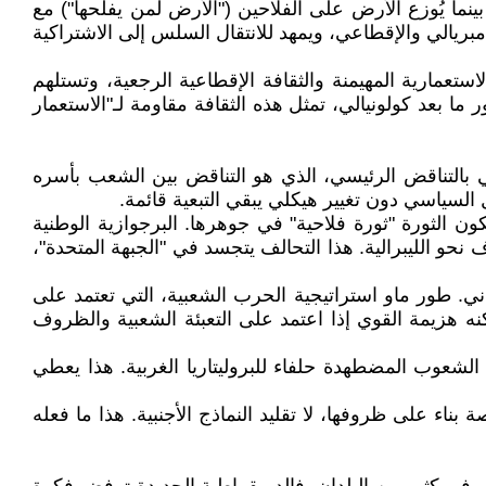
ا يُوزع الأرض على الفلاحين ("الأرض لمن يفلحها") مع
مبريالي والإقطاعي، ويمهد للانتقال السلس إلى الاشتراكية
لاستعمارية المهيمنة والثقافة الإقطاعية الرجعية، وتستلهم
ما بعد كولونيالي، تمثل هذه الثقافة مقاومة لـ"الاستعمار
ي بالتناقض الرئيسي، الذي هو التناقض بين الشعب بأسره
السياسي دون تغيير هيكلي يبقي التبعية قائمة.
كون الثورة "ثورة فلاحية" في جوهرها. البرجوازية الوطنية
 نحو الليبرالية. هذا التحالف يتجسد في "الجبهة المتحدة"،
ني. طور ماو استراتيجية الحرب الشعبية، التي تعتمد على
مكنه هزيمة القوي إذا اعتمد على التعبئة الشعبية والظروف
أى ماو الثورة الصينية جزءًا من الثورة الاشتراكية العالمية بعد أكتوبر 1917، حيث أصبحت الشعوب المضطهدة حلفاء للبروليتاريا الغربية. هذا يعطي
اء على ظروفها، لا تقليد النماذج الأجنبية. هذا ما فعله