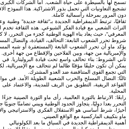
تسمح لها بالسيطرة على حياة الشعب. أما الشركات الكبرى و
تشجيع التعاونيات التي تحمل بذور الاشتراكية. هذا النموذج ا
دون المرور بمرحلة رأسمالية كاملة.
ثقافيًا، ترتبط الديمقراطية الجديدة بـ"ثقافة جديدة" وطنية و
التراث الشعبي مع قيادة الفكر الشيوعي. هذه الثقافة تخدم الج
المعرفي"، حيث يعاد بناء الهوية الوطنية كجزء من التحرر، لا
شروط تحرر الشعوب التابعة: التحالف، القيادة، والنضال المس
يؤكد ماو أن تحرر الشعوب التابعة (المستعمَرة أو شبه المس
والإمبريالية من جهة، وبين الفلاحين والإقطاع من جهة أخرى. 
ثاني الشروط: بناء تحالف واسع تحت قيادة البروليتاريا. في ال
يمكن أن تكون حليفًا مؤقتًا طالما لم تتحالف مع الإمبريالية، 
التي تجمع القوى المتناقضة ضد العدو المشترك.
ثالثًا: النضال المسلح والحرب الشعبية الطويلة الأمد. في م
القواعد الريفية، التطويق من الريف للمدينة، والاعتماد على ا
المحلية.
التحرر بعدا دوليًا، يتجاوز الحدود الوطنية ويبني تضامنًا جنوبيًا جنو
أخيرًا، شرط أساسي هو الاستقلال الفكري والاستراتيجي والاست
ماو بتكييف الماركسية مع الواقع الصيني.
أهمية الديمقراطية الجديدة في السياق ما بعد الكولونيالي