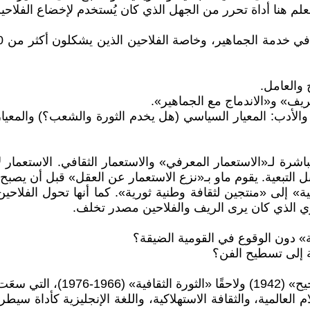
علم هنا أداة تحرر من الجهل الذي كان يُستخدم لإخضاع الفلاح
 والعامل.
يف» و«الاندماج مع الجماهير».
الأساسيين للفن والأدب: المعيار السياسي (هل يخدم الثورة والشعب؟) و
باشرة لـ«الاستعمار المعرفي» والاستعمار الثقافي. الاستعمار
تبعية. يقوم ماو بـ«نزع الاستعمار عن العقل» قبل أن يصبح هذ
بية» إلى «منتجين لثقافة وطنية ثورية». كما أنها تحول الف
ماري الذي كان يرى الريف والفلاحين مصدر تخلف.
ة» دون الوقوع في القومية الضيقة؟
ة إلى تسطيح الفن؟
 عن الجماهير.
 العالمية، والثقافة الاستهلاكية، واللغة الإنجليزية كأداة سي