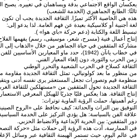
يعكسان الواقع الاجتماعي بدقة ويساهمان في تغييره. يصبح ال
ثالثًا: الطابع الجماهيري (الخدمة للشعب)
لغة أجنبية أو كلاسيكية بعيدة عن فهم العامة. لذا يدعو إلى:
تبسيط اللغة والكتابة (دعم حركة «باي هوا» ).
إنتاج أعمال فنية (مسرح، شعر، موسيقى، رسم) يفهمها الفلاح
مشاركة المثقفين في حياة الجماهير من خلال «الذهاب إلى الر
في خطاب يانآن (1942)، حدد ماو المعيارين 
زمن الحرب والثورة، دون إلغاء المعيار الفني.
الثقافة كسلاح في الحرب الشعبية والتحرر الوطني
من منظور ما بعد كولونيالي، تمثل الثقافة الجديدة مقاومة م
منظومة قيم وتصورات تجعل المستعمَر يرى نفسه أدنى ويتقبل ال
الثقافة الجديدة تحول المثقفين من «مستهلكين للثقافة الغر
إنتاج الثقافة. هذا يعكس قلبًا جذريًا للهيكل المعرفي الاستع
رغم أهميتها، حملت الرؤية الماوية توترات:
التوفيق بين التراث والحداثة: كيف نحافظ على «الروح الصيني
علاقة الفن بالسياسة: هل يؤدي التركيز على الخدمة السياسي
دور المثقفين: بين الحرية الإبداعية والانضباط الحزبي.
في الممارسة، أدت هذه الرؤية إلى حملات مثل «حركة التصحيح» (1942) ولاحقًا «الثورة الثقافية» (1966-1976)، التي سعَت إلى منع تكون نخبة ثقافية منفصلة
في عالم اليوم، حيث تستمر الهيمنة الثقافية عبر وسائل الإعلام