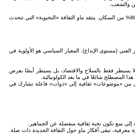
ين والشعب.
هذه هي الخاصية الأكثر تميزًا. الثقافة الجديدة يجب أن تكون في خدمة الجماهير، وخاصة الفلاحين الذين يشكلون أكثر من 80% من السكان. ينتقد ماو الثقافة «النخبوية» التي تتحدث
المعيار الفني (مستوى الإبداع). المعيار السياسي هو الأولوية في
 لا يسيطر فقط بالسلاح والاقتصاد، بل يسيطر أيضًا بفرض
ا المصطلح شائعًا في ما بعد الكولونيالية.
لاحين من «موضوعات» ثقافية إلى «ذوات» فاعلة تشارك في
طرة معرفية، تبقى أفكار ماو حول الثقافة الجديدة ذات صلة.