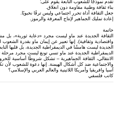
تقدم نموذجًا للشعوب التابعة يقوم على:
بناء ثقافة وطنية مقاومة دون انغلاق.
جعل الثقافة أداة تحرر اجتماعي وليس ترفًا نخبويًا.
إعادة تمليك الجماهير لإنتاج المعرفة والرموز.
خاتمة
الثقافة الجديدة عند ماو ليست مجرد «دعاية ثورية»، بل 
واقتصادية وثقافية). إنها تعبير عن إيمان ماو بقدرة الشعوب ا
الجديدة ليست هامشًا في الديمقراطية الجديدة، بل قلبها الن
الديمقراطية الجديدة عند ماو تسي تونغ ليست مجرد مرحلة تاري
الانتقالي، الثقافة الجماهيرية – تشكل شروطًا أساسية للخروج
والاجتماعية ضد كل أشكال الهيمنة. إنها دعوة للشعوب لأن تك
آسيا وافريقيا وأمريكا اللاتينية والعالم العربي والإسلامي؟
كاتب فلسفي