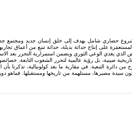
مشروع حضاري شامل يهدف إلى خلق إنسان جديد ومجتمع جديد،
لمستعمَرة على إنتاج حداثة بديلة، حداثة تنبع من أعماق تجارب
ابض الذي يغذي الوعي الثوري ويضمن استمرارية التحرر بعد الاس
خية صينية، بل رؤية عالمية لتحرر الشعوب التابعة. خصائصها – 
 من دائرة التبعية. في مقاربة ما بعد كولونيالية، تذكرنا بأن
ون سيدة مصيرها، مستلهمة من تاريخها ومستقبلها. فماهو دور 