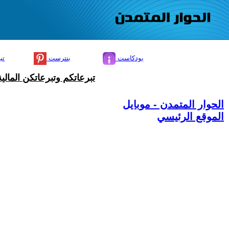
بودكاست
بنترست
تي
تبرعاتكم وتبرعاتكن المال
الحوار المتمدن - موبايل
الموقع الرئيسي