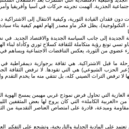
 الجديد والتبعية الاقتصادية التي استمرت بعد الاستقلال الشك
تماعية الجذرية. ألهمت تجربته حركات في آسيا وأفريقيا وأمريكا
ون فقدان القيادة الثورية، وكيفية الانتقال إلى الاشتراكية د
ة، التكنولوجية)، يظل فكر ماو مصدر إلهام لفهم كيفية بناء سيادة
 حقل يانآن في الأدب والفن» (1942)، يقدم ماو تسي تونغ رؤية متكاملة للثقافة كسلاح ثو
 عضوي من الثورة، يعكس التناقضات الاجتماعية ويساهم في ح
مرحلة ما قبل الاشتراكية. هي ثقافة برجوازية ديمقراطية في
ريا (عبر الحزب الشيوعي) هي التي تقودها. لا ترفض الثقافة ال
 أنها لا ترفض التراث الصيني كله، بل تنتقي منه ما يخدم التقدم و
يالية الغازية التي تحاول فرض نموذج غربي مهيمن يمسخ الهوية 
ً من «الغربية الكاملة» التي كان يروج لها بعض المثقفين اللي
فة مقاومة ومبدعة، قادرة على امتصاص العناصر التقدمية من الثق
 تعتمد على المادية الجدلية والتاريخية، وتشجع على التفكير ال