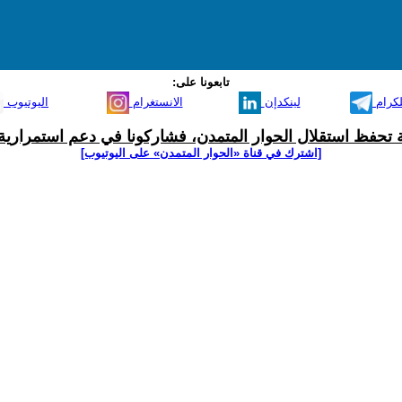
تابعونا على:
لكرام
لينكدإن
الانستغرام
اليوتيوب
ية تحفظ استقلال الحوار المتمدن، فشاركونا في دعم استمرارية 
[اشترك في قناة ‫«الحوار المتمدن» على اليوتيوب]