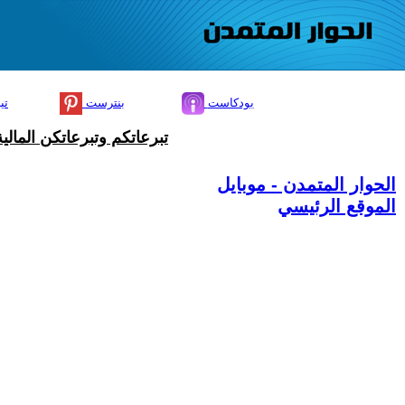
بودكاست
بنترست
تي
تبرعاتكم وتبرعاتكن المال
الحوار المتمدن - موبايل
الموقع الرئيسي