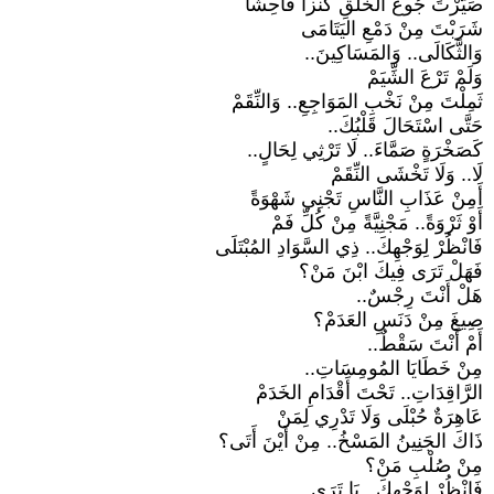
صَيَّرْتَ جُوعَ الخَلْقِ كَنْزاً فَاحِشاً
شَرَبْتَ مِنْ دَمْعِ اليَتَامَى
وَالثَّكَالَى.. وَالمَسَاكِينَ..
وَلَمْ تَرْعَ الشِّيَمْ
ثَمِلْتَ مِنْ نَخْبِ المَوَاجِعِ.. وَالنِّقَمْ
حَتَّى اسْتَحَالَ قَلْبُكَ..
كَصَخْرَةٍ صَمَّاءَ.. لَا تَرْثِي لِحَالٍ..
لَا.. وَلَا تَخْشَى النِّقَمْ
أَمِنْ عَذَابِ النَّاسِ تَجْنِي شَهْوَةً
أَوْ ثَرْوَةً.. مَجْنِيَّةً مِنْ كُلِّ فَمْ
فَانْظُرْ لِوَجْهِكَ.. ذِي السَّوَادِ المُبْتَلَى
فَهَلْ تَرَى فِيكَ ابْنَ مَنْ؟
هَلْ أَنْتَ رِجْسٌ..
صِيغَ مِنْ دَنَسِ العَدَمْ؟
أَمْ أَنْتَ سَقْطٌ..
مِنْ خَطَايَا المُومِسَاتِ..
الرَّاقِدَاتِ.. تَحْتَ أَقْدَامِ الخَدَمْ
عَاهِرَةٌ حُبْلَى وَلَا تَدْرِي لِمَنْ
ذَاكَ الجَنِينُ المَسْخُ.. مِنْ أَيْنَ أَتَى؟
مِنْ صُلْبِ مَنْ؟
فَانْظُرْ لِوَجْهِكَ.. يَا تَرَى..