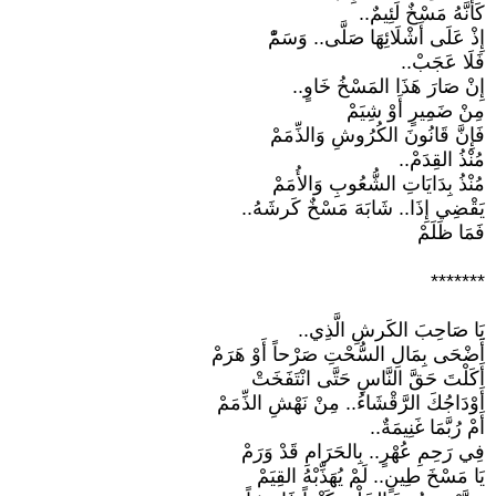
كَأَنَّهُ مَسْخٌ لَئِيمٌ..
إِذْ عَلَى أَشْلَائِهَا صَلَّى.. وَسَمّْ
فَلَا عَجَبْ..
إِنْ صَارَ هَذَا المَسْخُ خَاوٍ..
مِنْ ضَمِيرٍ أَوْ شِيَمْ
فَإِنَّ قَانُونَ الكُرُوشِ وَالذِّمَمْ
مُنْذُ القِدَمْ..
مُنْذُ بِدَايَاتِ الشُّعُوبِ وَالأُمَمْ
يَقْضِي إِذَا.. شَابَهَ مَسْخٌ كَرشَهُ..
فَمَا ظَلَمْ
*******
يَا صَاحِبَ الكَرشِ الَّذِي..
أَضْحَى بِمَالِ السُّحْتِ صَرْحاً أَوْ هَرَمْ
أَكَلْتَ حَقَّ النَّاسِ حَتَّى انْتَفَخَتْ
أَوْدَاجُكَ الرَّقْشَاءُ.. مِنْ نَهْشِ الذِّمَمْ
أَمْ رُبَّمَا غَنِيمَةٌ..
فِي رَحِمِ عُهْرٍ.. بِالحَرَامِ قَدْ وَرَمْ
يَا مَسْخَ طِينٍ.. لَمْ يُهَذِّبْهُ القِيَمْ