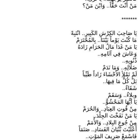
مَنْ أَنْتَ حَقّاً.. وَابْنَ مَنْ؟
*******
يَا صَاحِبَ الكِرْشِ الكَبِيرِ.. انْتَبِهْ
مَا كُنْتَ يَوْماً بَيْنَنَا.. بِالمُحْتَرَمْ
يَا مَنْ غَدَا مَالُ الحَرَامِ زَادَهُ
وَعَاشَ فِي آثَامِهِ..
ذُنُوبِهِ..
ضَلَالِهِ.. وَمَا نَدَمْ
لَمْ تَمْلأِ الأَحْشَاءَ زَاداً طَيِّباً
بَلْ كُلُّ مَا فِيهَا..
شَقَاءٌ..
وبلاءٌ.. وَسَقَمْ
يَا أيُّهَا المَحْشُوُّ..
مِنْ قُوتِ العِبَادِ.. وَالحُرَمْ
يَا مَنْ نَفَخْتَ الجِلْدَ..
مِنْ جُوعِ البِلادِ.. وَالأُمَمْ
أَعْلَيْتَ بُنْيَانَ الفَسَادِ.. صَنَمَاً
فَاسْمَعْ صَرِيفَ المَوْتِ..