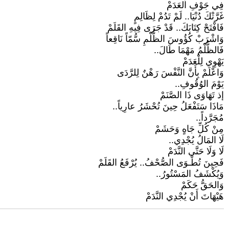
فِي جَوْفِ العَدَمْ
غَرَّتْكَ دُنْيَا.. لَمْ تَدُمْ لِظَالِمٍ
فَافْتَحْ كِتَابَكَ.. قَدْ جَرَى فِيهِ القَلَمْ
وَاشْرَبْ كُؤُوسَ الظُّلْمِ سُّمّاً نَاقِعاً
فَالظُّلْمُ مَهْمَا طَالَ..
يَهْوِي لِلْعَدَمْ
وَاعْلَمْ بِأَنَّ النَّفْسَ رَهْنٌ لِلرَّدَى
يَوْمَ الوُقُوفِ..
إذ تَهَاوَى ذَا الصَّنَمْ
مَاذَا سَتَفْعَلُ حِينَ تُحْشَرُ عارِياً..
مُجَرَّداً..
مِنْ كُلِّ جَاهٍ وَحَشَمْ
لَا المَالُ يُجْدِي..
لَا وَلَا حَتَّى النَّدَمْ
فَحِينَ تُطْـوَى الصُّحْفُ.. يُرْفَعُ القَلَمْ
وَيُكْشَفُ المَسْتُورُ..
وَالحَقُّ حَكَمْ
هَيْهَاتَ أَنْ يُجْدِي النَّدَمْ