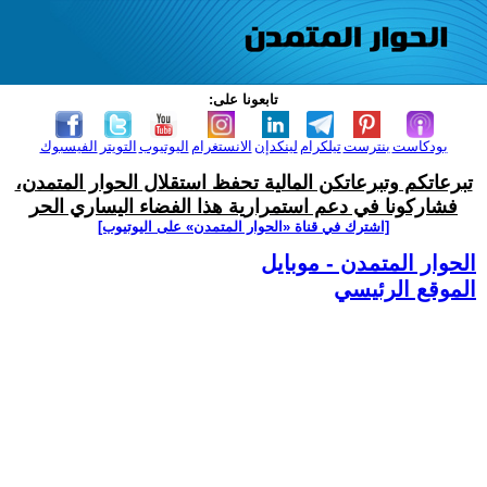
تابعونا على:
بودكاست
بنترست
تيلكرام
لينكدإن
الانستغرام
اليوتيوب
التويتر
الفيسبوك
تبرعاتكم وتبرعاتكن المالية تحفظ استقلال الحوار المتمدن،
فشاركونا في دعم استمرارية هذا الفضاء اليساري الحر
[اشترك في قناة ‫«الحوار المتمدن» على اليوتيوب]
الحوار المتمدن - موبايل
الموقع الرئيسي