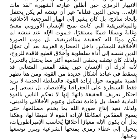
الانهيار الرمزي حين أطلق عبارته الشهيرة "لقد مات
الإله… ونحن الذين قتلناه" غير أن نيتشه لم يكن يحتفل
بإلحاد ساذج، بل كان يشير إلى انهيار المرجعية الأخلاقية
والميتافيزيقية التي كانت تمنح الإنسان الأوروبي معنىً
وغايةً ونسقًا قيميًا مستقرًا، فـموت الإله عند نيتشه لم
يكن موتًا لله كحقيقة ميتافيزيقية، بل موت الصورة
الأخلاقية للمقدّس داخل الحضارة الغربية بعد أن تحوّل
الدين نفسه إلى أداة سلطوية وأخلاق قطيع فاقدة للروح،
ولذلك كان نيتشه يخشى العدمية أكثر مما يحتفل بالتحرر؛
لأنه أدرك أن الإنسان حين يفقد المعنى المتعالي قد
يسقط في عبادة أشكال جديدة من القوة، ومن هنا تظهر
أهمية مفهومه حول إرادة القوة، فالسلطة الحديثة لا تريد
فقط السيطرة على الجغرافيا والاقتصاد، بل تسعى إلى
احتكار تعريف الحقيقة ذاتها؛ إنها لا تحكم الناس بالقوة
المادية فقط، بل بإعادة تشكيل وعيهم الأخلاقي والديني،
ولذلك تعيد إنتاج صورة الله بما يخدم مصالحها، حتى
يصبح المقدّس انعكاسًا لإرادة القوة لا نقيضًا لها، وهكذا
بدل أن يكون الإله معيارًا أخلاقيًا يُحاسب الإمبراطوريات،
يتحول إلى غطاء رمزي يمنحها الشرعية ويبرر توسعها
وعنفها.