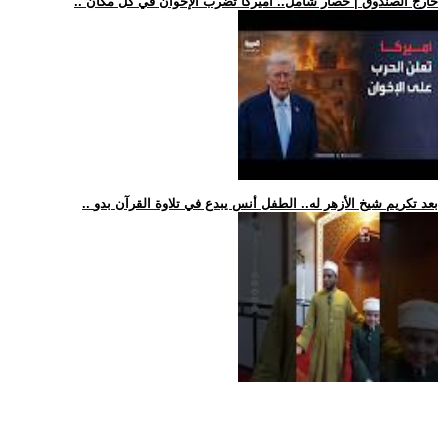
.. خارج الصندوق | حصار شامل.. أميركا تضرب الإخوان في كل مكان
.. بعد تكريم شيخ الأزهر له.. الطفل أنس يبدع في تلاوة القرآن بدو