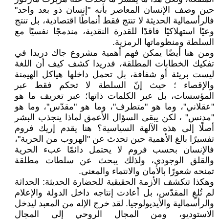
حين وصف الإنسان المعاصر بأنه "إنسان ذو بعد واحد"
فالرأسمالية الحديثة لا تنتج فقط أنماطًا اقتصادية، بل تنتج
وعيًا استهلاكيًا فاقدًا للقدرة النقدية، مندمجًا نفسيًا مع
السلطة ومنظوماتها الرمزية.
ومن هنا أيضًا يمكن فهم أهمية مشروع جاك دريدا في
تفكيك الخطابات المطلقة، فدريدا كشف كيف أن اللغة
ليست بريئة أو شفافة، بل تحمل داخلها هياكل الهيمنة
والإقصاء ؛ حيث إنّ السلطة لا تحكم فقط عبر
المؤسسات، بل عبر الكلمات ذاتها؛ عبر تعريف ما هو
"عقلاني"، وما هو "متطرف"، وما هو "مقدّس"، وما هو
"مدنس" ، لكن يبقى السؤال الأعمق لماذا ينجذب البشر
أصلًا إلى هذه الآلهة السياسية؟ هنا يقدم إريك فروم
تفسيرًا بالغ الأهمية حين تحدث عن "الهروب من الحرية"،
فالإنسان بحسب فروم لا يحتمل دائمًا عبء الحرية
والقلق الوجودي، ولذلك يبحث عن سلطات مطلقة
تمنحه شعورًا بالأمان والانتماء والمعنى.
وهكذا تتكشف الأزمة الحقيقية للحضارة الحديثة: الحداثة
لم تُلغِ المقدّس، بل أعادت إنتاجه داخل الدولة والإعلام
والرأسمالية والأيديولوجيا. لقد خرج الإله من المعبد ليدخل
الاستوديو، ومن المجال الروحي إلى المجال