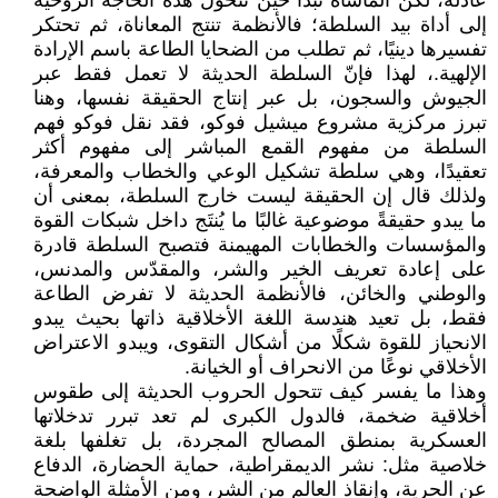
عادلة، لكن المأساة تبدأ حين تتحول هذه الحاجة الروحية
إلى أداة بيد السلطة؛ فالأنظمة تنتج المعاناة، ثم تحتكر
تفسيرها دينيًا، ثم تطلب من الضحايا الطاعة باسم الإرادة
الإلهية.، لهذا فإنّ السلطة الحديثة لا تعمل فقط عبر
الجيوش والسجون، بل عبر إنتاج الحقيقة نفسها، وهنا
تبرز مركزية مشروع ميشيل فوكو، فقد نقل فوكو فهم
السلطة من مفهوم القمع المباشر إلى مفهوم أكثر
تعقيدًا، وهي سلطة تشكيل الوعي والخطاب والمعرفة،
ولذلك قال إن الحقيقة ليست خارج السلطة، بمعنى أن
ما يبدو حقيقةً موضوعية غالبًا ما يُنتَج داخل شبكات القوة
والمؤسسات والخطابات المهيمنة فتصبح السلطة قادرة
على إعادة تعريف الخير والشر، والمقدّس والمدنس،
والوطني والخائن، فالأنظمة الحديثة لا تفرض الطاعة
فقط، بل تعيد هندسة اللغة الأخلاقية ذاتها بحيث يبدو
الانحياز للقوة شكلًا من أشكال التقوى، ويبدو الاعتراض
الأخلاقي نوعًا من الانحراف أو الخيانة.
وهذا ما يفسر كيف تتحول الحروب الحديثة إلى طقوس
أخلاقية ضخمة، فالدول الكبرى لم تعد تبرر تدخلاتها
العسكرية بمنطق المصالح المجردة، بل تغلفها بلغة
خلاصية مثل: نشر الديمقراطية، حماية الحضارة، الدفاع
عن الحرية، وإنقاذ العالم من الشر، ومن الأمثلة الواضحة