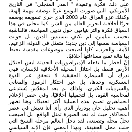
على ذلك فكرة وعقيدة " القدر المتجلي" في التاريخ
الأمريكي، التي صورت التوسع غربًا بوصفه مهمة إلهية،
وكذلك غزو العراق عام 2003 الذي جرى تسويقه بوصفه
حربًا أخلاقية لتحرير العالم من الشر، كما تتجلى في هذا
السياق فكرة والتر بنيامين حول تديين السياسة، فالفاشية
بحسب بنيامين، لم تكتفِ بتسييس الدين، بل حولت
السياسة نفسها إلى دين جديد؛ متمثل في الدولة، الزعيم،
الأمة، والحرب، كلها أصبحت موضوعات مقدسة تحيط
بها هالة تمنع مساءلتها أخلاقيًا.
إنّ أخطر ما تفعله الإمبراطوريات الحديثة ليس احتلال
الأرض فقط، بل احتلال المخيلة الأخلاقية للإنسان، فهي
تدرك أن السيطرة الحقيقية لا تتحقق عبر القوة
العسكرية وحدها، بل عبر احتكار الرموز والمعاني
والسرديات الكبرى، ولذلك لم يعد المقدّس يُستدعى
لمحاسبة القوة، بل لتجميلها أخلاقيًا، وفي عصر الإعلام
الجماهيري تصبح هذه العملية أكثر تعقيدًا، وهنا تظهر
أهمية تحليل جان بودريار الذي رأى أننا نعيش في عصر
المحاكاة، حيث لم تعد الصورة تمثل الواقع، بل أصبحت
تحلّ محلّه وتصنعه، لقد دخل العالم مرحلة النسخ التي
حلت محل الحقيقة، وبهذا المعنى فإن الإله السياسي