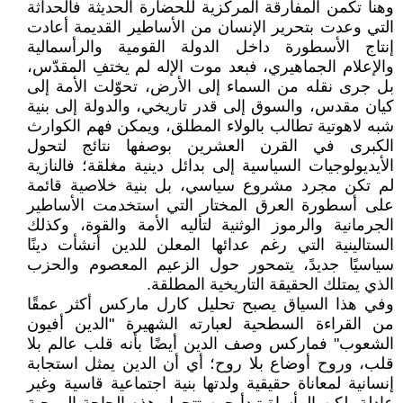
وهنا تكمن المفارقة المركزية للحضارة الحديثة فالحداثة
التي وعدت بتحرير الإنسان من الأساطير القديمة أعادت
إنتاج الأسطورة داخل الدولة القومية والرأسمالية
والإعلام الجماهيري، فبعد موت الإله لم يختفِ المقدّس،
بل جرى نقله من السماء إلى الأرض، تحوّلت الأمة إلى
كيان مقدس، والسوق إلى قدر تاريخي، والدولة إلى بنية
شبه لاهوتية تطالب بالولاء المطلق، ويمكن فهم الكوارث
الكبرى في القرن العشرين بوصفها نتائج لتحول
الأيديولوجيات السياسية إلى بدائل دينية مغلقة؛ فالنازية
لم تكن مجرد مشروع سياسي، بل بنية خلاصية قائمة
على أسطورة العرق المختار التي استخدمت الأساطير
الجرمانية والرموز الوثنية لتأليه الأمة والقوة، وكذلك
الستالينية التي رغم عدائها المعلن للدين أنشأت دينًا
سياسيًا جديدً، يتمحور حول الزعيم المعصوم والحزب
الذي يمتلك الحقيقة التاريخية المطلقة.
وفي هذا السياق يصبح تحليل كارل ماركس أكثر عمقًا
من القراءة السطحية لعبارته الشهيرة "الدين أفيون
الشعوب" فماركس وصف الدين أيضًا بأنه قلب عالم بلا
قلب، وروح أوضاع بلا روح؛ أي أن الدين يمثل استجابة
إنسانية لمعاناة حقيقية ولدتها بنية اجتماعية قاسية وغير