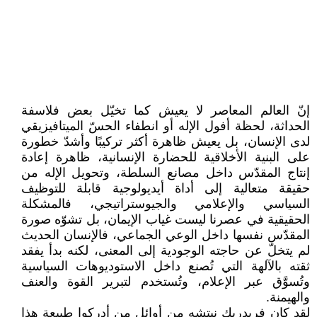
إنّ العالم المعاصر لا يعيش كما تخيّل بعض فلاسفة
الحداثة، لحظة أفول الإله أو انطفاء الحسّ الميتافيزيقي
لدى الإنسان، بل يعيش ظاهرة أكثر تركيبًا وأشدّ خطورة
على البنية الأخلاقية للحضارة الإنسانية، ظاهرة إعادة
إنتاج المقدّس داخل مصانع السلطة، وتحويل الإله من
حقيقة متعالية إلى أداة أيديولوجية قابلة للتوظيف
السياسي والإعلامي والجيوستراتيجي، فالمشكلة
الحقيقية في عصرنا ليست غياب الإيمان، بل تشوّه صورة
المقدّس نفسها داخل الوعي الجماعي، فالإنسان الحديث
لم يتخلّ عن حاجته الوجودية إلى المعنى، لكنه بدأ يفقد
ثقته بالآلهة التي تُصنع داخل الاستوديوهات السياسية
وتُسوَّق عبر الإعلام، وتُستخدم لتبرير القوة والعنف
والهيمنة.
لقد كان فريدريك نيتشه من أوائل من أدركوا طبيعة هذا