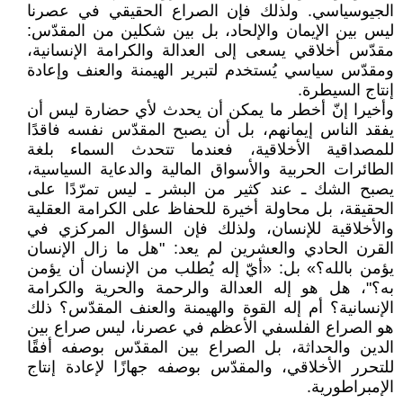
الجيوسياسي. ولذلك فإن الصراع الحقيقي في عصرنا
ليس بين الإيمان والإلحاد، بل بين شكلين من المقدّس:
مقدّس أخلاقي يسعى إلى العدالة والكرامة الإنسانية،
ومقدّس سياسي يُستخدم لتبرير الهيمنة والعنف وإعادة
إنتاج السيطرة.
وأخيرا إنّ أخطر ما يمكن أن يحدث لأي حضارة ليس أن
يفقد الناس إيمانهم، بل أن يصبح المقدّس نفسه فاقدًا
للمصداقية الأخلاقية، فعندما تتحدث السماء بلغة
الطائرات الحربية والأسواق المالية والدعاية السياسية،
يصبح الشك ـ عند كثير من البشر ـ ليس تمرّدًا على
الحقيقة، بل محاولة أخيرة للحفاظ على الكرامة العقلية
والأخلاقية للإنسان، ولذلك فإن السؤال المركزي في
القرن الحادي والعشرين لم يعد: "هل ما زال الإنسان
يؤمن بالله؟» بل: «أيّ إله يُطلب من الإنسان أن يؤمن
به؟"، هل هو إله العدالة والرحمة والحرية والكرامة
الإنسانية؟ أم إله القوة والهيمنة والعنف المقدّس؟ ذلك
هو الصراع الفلسفي الأعظم في عصرنا، ليس صراع بين
الدين والحداثة، بل الصراع بين المقدّس بوصفه أفقًا
للتحرر الأخلاقي، والمقدّس بوصفه جهازًا لإعادة إنتاج
الإمبراطورية.