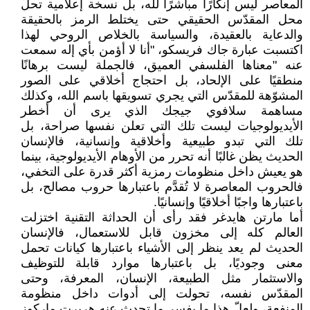
المعاصر ليس إنكارًا مباشرًا لله، بل نسخة إعلامية تحلّ
محل المقدّس الحقيقي حتى يختلط الرمز بالحقيقة
والدعاية بالعقيدة، والسياسة بالخلاص الروحي لهذا
اكتسبت عبارة جاك فريسكو، "أنا لا أؤمن بأي إله سمعت
عنه "معناها الفلسفي العميق، فالجملة ليست برهانًا
منطقيًا على الإلحاد، بل احتجاج أخلاقي على الصور
المشوّهة للمقدّس التي يجري تسويقها باسم الله، وكذلك
مساهمة سلافوي جيجك الذي يرى أن أخطر
الأيديولوجيات ليست تلك التي تعلن نفسها صراحة، بل
تلك التي تبدو طبيعية وأخلاقية وإنسانية، فالإنسان
الحديث يظن غالبًا أنه تحرر من الأوهام الأيديولوجية، بينما
هو يعيش داخل منظومات رمزية أكثر قدرة على التخفي،
فالحروب المعاصرة لا تُقدَّم باعتبارها حروب مصالح، بل
باعتبارها واجبًا أخلاقيًا وإنسانيًا.
أما مارتن هايدغر فقد رأى أن الحداثة التقنية اختزلت
العالم كله إلى مخزون قابل للاستعمال، فالإنسان
الحديث لم يعد ينظر إلى الأشياء باعتبارها كيانات تحمل
معنى وجوديًا، بل باعتبارها موارد قابلة للتوظيف
والاستثمار مثل الطبيعة، الإنسان، المعرفة، وحتى
المقدّس نفسه، تحولت إلى أدوات داخل منظومة
المنفعة، ولعلّ هذا ما يفسر ما تحدث عنه هربرت ماركوز