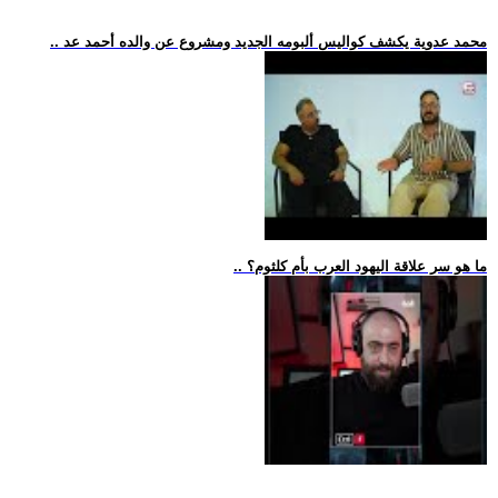
.. محمد عدوية يكشف كواليس ألبومه الجديد ومشروع عن والده أحمد عد
.. ما هو سر علاقة اليهود العرب بأم كلثوم؟