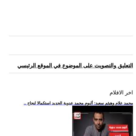
التعليق والتصويت على الموضوع في الموقع الرئيسي
اخر الافلام
.. محمد علام وهيثم سعيد: ألبوم محمد عدوية الجديد استكمالا لنجاح