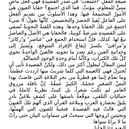
صيغةِ الفعلِ "اجتمعت" في صدرِ القصيدةِ فهي فعلٌ ماضٍ
مبنيٌّ للمعلومِ، مؤنثٌ. فما الذي اجتمع؟ خفايا العيونِ هي
الأمورُ المجتمعةُ فيها. وهذا الأسلوبُ من تقديمِ الفعلِ
على الفاعلِ يُفيدُ الحصرَ والتخصيصَ، كأنَّها تقولُ: لا شيءَ
اجتمعَ غيرَ تلكَ الخفايا وحدها. وهذه اللفتةُ النحويةُ تُضفي
على القصيدةِ شرعيةً كونيةً، فالخفايا هي الأصلُ والعناصرُ
تبعٌ لها. كذلك، فإنَّ استخدامَ الجمعِ في "عناصر" و"ركائز"
و"مرافئ" يكسرُ إيقاعَ الإفرادِ المتوقعَ، ويُشيرُ إلى
وحدانيةِ العينِ رغمَ تعددِ ما تحويهِ. فالعينُ الواحدةُ تحوي
كلَّ تلكَ الكثراتِ، وكأنَّنا أمامَ وحدةِ الوجودِ الجماليَّةِ.
ليسَ المقالُ ليطولَ أكثرَ من ذلكَ، ولكنَّ القصيدةَ تأبى أن
تُختزلَ فهي كالغيمةِ التي كلما شربتَ منها ازددتَ عطشاً.
وما تقدَّمَ إنما هو قطرةٌ من بحرِ البلاغةِ التي فاضتْ بهذا
النصِّ الصغيرِ حجمُهُ، الكبيرُ عمقُهُ. إنَّ نافلة مرزوق
العامر لم تكتبْ شعراً، بل كتبتْ نظريةً كاملةً في
جمالياتِ التلقي، موقّعةً باسمَها على كشفٍ بلاغيٍّ نادرٍ
يليقُ بحضارةِ العربِ وببلاغةِ القرآنِ الذي ألهمَ تلكَ العيونَ
التي قالتْ فيهِ القصيدةَ. فتحيةً للعيون التي ألهمتْها،
وتحيتينِ لروحِها التي سبحتْ في سماواتِ البيانِ حتى رأتْ
ما لا يراهُ سواها.
البعنه == الجليل