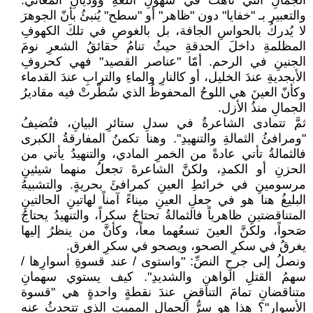
الجمالِ التي تاهتْ في سهولِ اللغةِ ووديانِ المعاني.
والتعبير بـ "خفايا" دون "ظاهر" أو "سطح" يُنبئُ بأنّ الجوهرَ
لا يُدركُ بالحواسِ الجافة، بل بالغوصِ في تلكَ الكهوفِ
المظلمةِ داخلَ الحدقةِ حيثُ تنامُ حقائقُ الشعرِ نومَ
الجنينِ في الرحم. أمّا "عناصر القصيد" فهي كحروفِ
الأبجديةِ عندَ الخليل، أو كالنارِ والماءِ والترابِ عندَ القدماء
وكأنّ العينَ هي اللوحُ المحفوظُ الذي سُطّرتْ فيه مقاديرُ
الجمالِ منذُ الأزل.
ثمَّ تتمادى الشاعرةُ في سدلِ ستائرِ البيانِ، فتُضيفُ
"ومرافئُ الثمالةِ والتنهيدِ". وهنا تكمنُ المفارقةُ الكبرى
فالثمالةُ تأتي عادةً من الخمرِ المادي، والتنهيدُ يأتي من
الحزنِ أو الكمدِ، ولكنَّ الشاعرةَ تجعلُ منهما شيئينِ
مرسومينِ في خرائطِ العينِ كمرافئَ بحريةٍ. والتشبيهُ
البليغُ هنا هو في جعلِ العينِ ميناءً آمناً لهاتينِ الحالتينِ
المتناقضتينِ ظاهرياً فالثمالةُ تحتاجُ سكراً، والتنهيدُ يحتاجُ
صَحواً، ولكنَّ العينَ تسعُهما معاً، وكأنَّ من ينظرُ إليها
يغرقُ في سكرِ الصحو، ويصحو في سكرِ الغرق.
ونصلُ إلى جرحِ النصِّ: "واستوى / عند قسوةِ أسوارِها /
سهمُ القتلِ الواهنِ والشديدِ". كيف يستوي سهمانِ
متناقضانِ تمامَ التناقضِ عندَ نقطةٍ واحدةٍ هي "قسوة
الأسوار"؟ هذا هو سرُّ الجمالِ المميتِ الذي تتحدثُ عنه