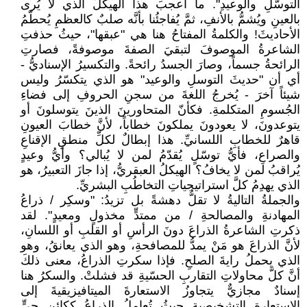
التوسّلِ والوعيدِ". ما أعجبَ هذا الهيكلَ الذي لا يُرى
بالعينِ ويُشمُّ بالأنفِ، ثمَّ يُفاجئُنا بأنَّه صلبٌ كالعظمِ يُحطّمُ
الأحاديثَ! والكلمةُ المفتاحُ هنا هي "عبقها"، حيثُ حذفتِ
الشاعرةُ الموصوفَ لتبقيَ الصفةَ موصوفةً، فصارتِ
الرائحةُ جسماً، وصارَ الجسدُ رائحةً. والتكسيرُ الإسناديُّ -
أي أن "حديثَ التوسلِ والوعيد" هو الذي يتكسّرُ وليس
شيئاً آخرَ - يُخرجُ اللغةَ من سجنِ الحروفِ إلى فضاءِ
الجُسومِ المتكلمةِ. فكأنّ المتحاورينَ الذينَ يتوسلونَ أو
يتوعدونَ، لا يعودونَ يملكونَ خطاباً، لأنَّ خطابَ العيونِ
قاهرٌ للخطابِ اللسانيِّ. هذا إبطالٌ لكلِّ منطقِ الإقناعِ
والصراعِ، فأيُّ توسّلٍ يُقدّمُ لمن لا يُبالي؟ وأيُّ وعيدٍ
يُراقبُ لمن لا يخافُ؟ الهيكلُ العبقريُّ، إذا جازَ التعبيرُ، هو
الذي يهدِمُ كلَّ استراتيجياتِ التخاطُبِ البشريِّ.
والجملةُ التاليةُ لا تقلُّ دهشةً بل تزيدُ: "وسكِر / ذراعُ
المهادنةِ والمصالحةِ / من ممتدٍّ مخذولٍ ومعيدٍ". لقد
ذكرتِ الشاعرةُ الذراعَ دونَ الرأسِ أو القلبِ أو اللسانِ،
لأنَّ الذراعَ هو مَنْ يمدُّ للمصافحةِ، وهو الذي يعانقُ، وهو
الذي يحملُ رايةَ الصلحِ. فإذا سكرتِ الذراعُ، معنى ذلكَ
أنَّ كلَّ محاولاتِ التقاربِ الحسّيةِ قد فشلتْ. والسكرُ هنا
إسنادٌ مجازيٌّ يتجاوزُ الاستعارةَ الميتافيزيقيةَ إلى
الاستعارةِ التشخيصيةِ حيثُ تُعاملُ الذراعُ ككائنٍ حيٍّ