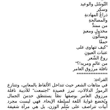
التّوسّل والوعيد
وسكِر
ذراعُ المهادنةِ
والمصالحةِ
من ممتدٍّ
مخذولٍ ومعيدٍ
ويسألون
حمقًا
"كيف تتهاوى على
عتبات العيونِ
روحُ الشّعر
من عالمٍ ومريد!؟"
نافلة مرزوق العامر
******************
القراءة:
في متاهات الشعر حيث تتداخل الألفاظ بالمعاني، وتتنازع
الرموزُ الدلالاتِ، تبرز قصيدة "اجتمعت" للأديبة نافلة
مرزوق العامر بوصفها نصّاً يستنطق حدسَ الجمال
ويُخضع غوايةَ اللغة لسلطة الإيحاء. فهي ليست مجرد
أبيات تتراصف على سُلّم الوزن، بل هي مرآة شفيفة