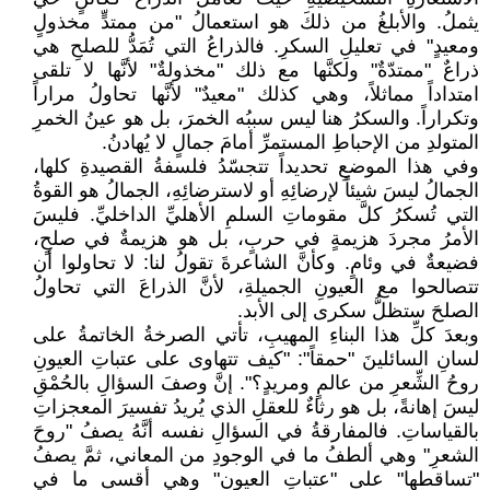
يثملُ. والأبلغُ من ذلكَ هو استعمالُ "من ممتدٍّ مخذولٍ
ومعيدٍ" في تعليلِ السكرِ. فالذراعُ التي تُمَدُّ للصلحِ هي
ذراعٌ "ممتدّةٌ" ولكنَّها مع ذلك "مخذولةٌ" لأنَّها لا تلقى
امتداداً مماثلاً، وهي كذلك "معيدٌ" لأنَّها تحاولُ مراراً
وتكراراً. والسكرُ هنا ليس سببُه الخمرَ، بل هو عينُ الخمرِ
المتولدِ من الإحباطِ المستمرِّ أمامَ جمالٍ لا يُهادنُ.
وفي هذا الموضعِ تحديداً تتجسّدُ فلسفةُ القصيدةِ كلها،
الجمالُ ليسَ شيئاً لإرضائِهِ أو لاسترضائِهِ، الجمالُ هو القوةُ
التي تُسكرُ كلَّ مقوماتِ السلمِ الأهليِّ الداخليِّ. فليسَ
الأمرُ مجردَ هزيمةٍ في حربٍ، بل هو هزيمةٌ في صلحٍ،
فضيعةٌ في وئامٍ. وكأنَّ الشاعرةَ تقولُ لنا: لا تحاولوا أن
تتصالحوا مع العيونِ الجميلةِ، لأنَّ الذراعَ التي تحاولُ
الصلحَ ستظلُّ سكرى إلى الأبد.
وبعدَ كلِّ هذا البناءِ المهيبِ، تأتي الصرخةُ الخاتمةُ على
لسانِ السائلينَ "حمقاً": "كيف تتهاوى على عتباتِ العيونِ
روحُ الشِّعرِ من عالمٍ ومريدٍ؟". إنَّ وصفَ السؤالِ بالحُمْقِ
ليسَ إهانةً، بل هو رثاءٌ للعقلِ الذي يُريدُ تفسيرَ المعجزاتِ
بالقياساتِ. فالمفارقةُ في السؤالِ نفسه أنَّهُ يصفُ "روحَ
الشعرِ" وهي ألطفُ ما في الوجودِ من المعاني، ثمَّ يصفُ
"تساقطها" على "عتباتِ العيونِ" وهي أقسى ما في