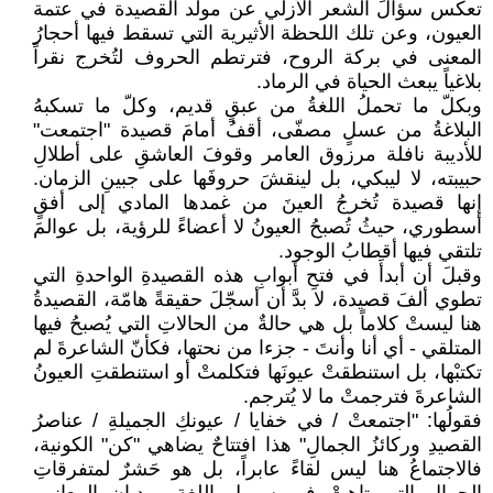
تعكس سؤالَ الشعر الأزلي عن مولد القصيدة في عتمة
العيون، وعن تلك اللحظة الأثيرية التي تسقط فيها أحجارُ
المعنى في بركة الروح، فترتطم الحروف لتُخرج نقراً
بلاغياً يبعث الحياة في الرماد.
وبكلّ ما تحملُ اللغةُ من عبقٍ قديم، وكلّ ما تسكبهُ
البلاغةُ من عسلٍ مصفّى، أقفُ أمامَ قصيدة "اجتمعت"
للأديبة نافلة مرزوق العامر وقوفَ العاشقِ على أطلالِ
حبيبته، لا ليبكي، بل لينقشَ حروفَها على جبينِ الزمان.
إنها قصيدة تُخرجُ العينَ من غمدها المادي إلى أفقٍ
أسطوري، حيثُ تُصبحُ العيونُ لا أعضاءً للرؤية، بل عوالمَ
تلتقي فيها أقطابُ الوجود.
وقبلَ أن أبدأَ في فتحِ أبوابِ هذه القصيدةِ الواحدةِ التي
تطوي ألفَ قصيدة، لا بدَّ أن أسجّلَ حقيقةً هامّة، القصيدةُ
هنا ليستْ كلاماً بل هي حالةٌ من الحالاتِ التي يُصبحُ فيها
المتلقي - أي أنا وأنتَ - جزءا من نحتها، فكأنّ الشاعرةَ لم
تكتبْها، بل استنطقتْ عيونَها فتكلمتْ أو استنطقتِ العيونُ
الشاعرةَ فترجمتْ ما لا يُترجم.
فقولُها: "اجتمعتْ / في خفايا / عيونكِ الجميلةِ / عناصرُ
القصيدِ وركائزُ الجمالِ" هذا افتتاحٌ يضاهي "كن" الكونية،
فالاجتماعُ هنا ليس لقاءً عابراً، بل هو حَشرٌ لمتفرقاتِ