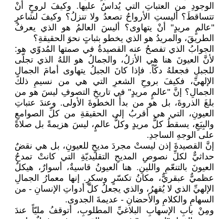
الوجودِ من العتباتِ التي يُداسُ عليها. وكيفَ لروحٍ أنْ
تتساقطَ؟ أليستِ الأرواحُ تصعدُ ولا تنزلُ؟ وكيفَ لشاعرٍ
"عالمٍ مريدٍ" أنْ يتهاوى؟ أليسَ العالمُ هو الذي يعرفُ
الطريقَ، والمريدُ هو الذي يخطو بثباتٍ نحوَ الحقيقةِ؟
الجوابُ الذي تفصحُ عنه القصيدةُ في صمتها المُدوّي هو:
لأنَّ العيونَ هنا هي الأزلُ، والجمالُ هو اللهُ الذي تجلّى
للجبلِ فجعلهُ دكّاً. فإذا كانَ الجبلُ يتهاوى أمامَ الجمالِ
الإلهيِّ، فكيفَ بروحِ الشعرِ التي هي من نسيمِ ذلكَ
الجمالِ؟ إنَّ "عالمٍ مريدٍ" في تاريخِ التصوفِ ليسَ هو من
بلغَ الذروةَ، بل هو من بدأَ الخطوةَ الأولى. وعندَ عتباتِ
العيونِ، التي هي أقربُ إلى الحقيقةِ من كلِّ الصوامعِ
والبِيَعِ، يسقطُ كلُّ مريدٍ وكلُّ عالمٍ، ليسَ هزيمةً بل صلاةً
على الوجهِ الساجدِ.
إنَّ القصيدةَ إذن ليستْ مجردَ مديحٍ للعيونِ، بل هي نقضٌ
حداثيٌّ لكلِّ نصوصِ المديحِ التقليديّةِ التي كانتْ تمدحُ
العيونَ بالتنعّمِ واللينِ. هنا العيونُ قاسيةٌ، أسوارٌ، هيكلٌ
عظميٌّ عبقريٌّ، مكانُ تكسّرٍ وسكرٍ. إنها معمارُ الجمالِ
الإلهيِّ الذي لا يُقهرُ، والذي يجعلُ كلَّ أدواتِ الإنسانِ - من
السهامِ والكلامِ والأحضانِ - عديمةَ الجدوى.
ومِنْ بابِ الإسهابِ البلاغيِّ المطلوبِ، أتوقفُ مليّاً عندَ