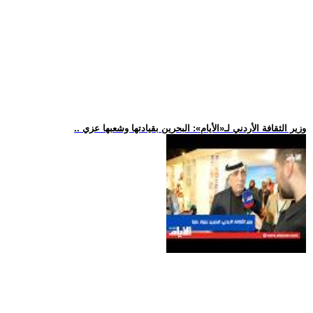
.. وزير الثقافة الأردني لـ«الأيام»: البحرين بقيادتها وشعبها عزي