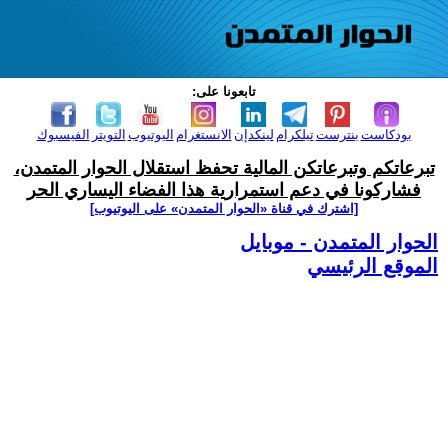
تابعونا على:
بودكاست
بنترست
تيلكرام
لينكدإن
الانستغرام
اليوتيوب
التويتر
الفيسبوك
تبرعاتكم وتبرعاتكن المالية تحفظ استقلال الحوار المتمدن،
فشاركونا في دعم استمرارية هذا الفضاء اليساري الحر
[اشترك في قناة ‫«الحوار المتمدن» على اليوتيوب]
الحوار المتمدن - موبايل
الموقع الرئيسي