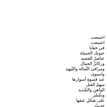
اجتمعت
اجتمعت
في خفايا
عيونك الجميلة
عناصرُ القصيد
وركائزُ الجمال
ومرافئ الثّمالة والتّنهيد
واستوى
عند قسوةِ أسوارها
سهمُ القتل
الواهنِ والشّديد
وتكسّر
على هيكلِ عبقها
حديثُ