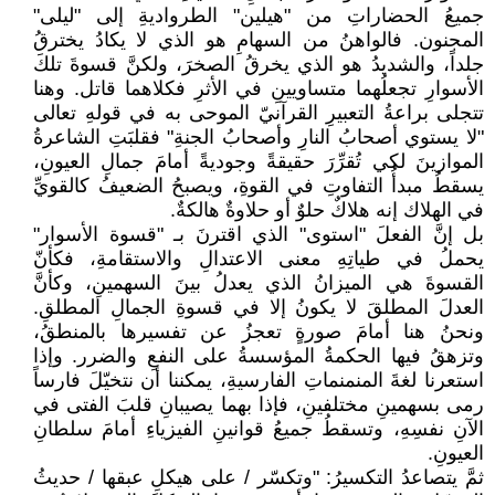
جميعُ الحضاراتِ من "هيلين" الطرواديةِ إلى "ليلى"
المجنون. فالواهنُ من السهامِ هو الذي لا يكادُ يخترقُ
جلداً، والشديدُ هو الذي يخرقُ الصخرَ، ولكنَّ قسوةَ تلكَ
الأسوارِ تجعلُهما متساويينِ في الأثرِ فكلاهما قاتل. وهنا
تتجلى براعةُ التعبيرِ القرآنيّ الموحى به في قولهِ تعالى
"لا يستوي أصحابُ النارِ وأصحابُ الجنةِ" فقلبَتِ الشاعرةُ
الموازينَ لكي تُقرِّرَ حقيقةً وجوديةً أمامَ جمالِ العيونِ،
يسقطُ مبدأُ التفاوتِ في القوةِ، ويصبحُ الضعيفُ كالقويِّ
في الهلاك إنه هلاكٌ حلوٌ أو حلاوةٌ هالكةٌ.
بل إنَّ الفعلَ "استوى" الذي اقترنَ بـ "قسوة الأسوار"
يحملُ في طياتِهِ معنى الاعتدالِ والاستقامةِ، فكأنّ
القسوةَ هي الميزانُ الذي يعدلُ بينَ السهمينِ، وكأنَّ
العدلَ المطلقَ لا يكونُ إلا في قسوةِ الجمالِ المطلقِ.
ونحنُ هنا أمامَ صورةٍ تعجزُ عن تفسيرها بالمنطقُ،
وتزهقُ فيها الحكمةُ المؤسسةُ على النفعِ والضرر. وإذا
استعرنا لغةَ المنمنماتِ الفارسيةِ، يمكننا أن نتخيّلَ فارساً
رمى بسهمينِ مختلفينِ، فإذا بهما يصيبانِ قلبَ الفتى في
الآنِ نفسِهِ، وتسقطُ جميعُ قوانينِ الفيزياءِ أمامَ سلطانِ
العيونِ.
ثمَّ يتصاعدُ التكسيرُ: "وتكسّر / على هيكلِ عبقها / حديثُ