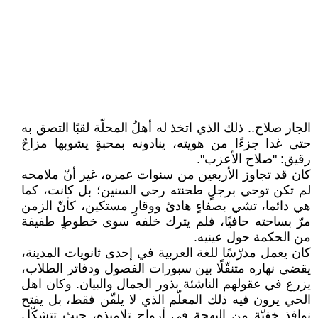
الجار صلاح.. ذلك الذي اتخذ له أهلُ المحلّة لقبًا التصق به
حتى غدا جزءًا من هويته، ينادونه بمحبةٍ يشوبها مزاحٌ
رقيق: "صلاح الأعزب".
كان قد تجاوز الأربعين من سنوات عمره، غير أنّ ملامحه
لم تكن توحي برجلٍ طحنته رحى السنين؛ بل كانت، كما
هي دائما، تشي بصفاءٍ هادئ ووقارٍ مستكين، كأنّ الزمن
مرّ بساحته حافيًا، فلم يترك خلفه سوى خطوطٍ طفيفة
من الحكمة حول عينيه.
كان يعمل مدرّسًا للغة العربية في إحدى ثانويات المدينة،
يقضي نهاره متنقّلًا بين سبورات الفصول ودفاتر الطلاب،
يزرع في عقولهم الناشئة بذور الجمال والبيان. وكان اهل
الحي يرون فيه ذلك المعلّم الذي لا يلقّن فقط، بل يفتح
نوافذ خفيّة من البهجة في أرواح تلاميذه، حيث تتشكّل