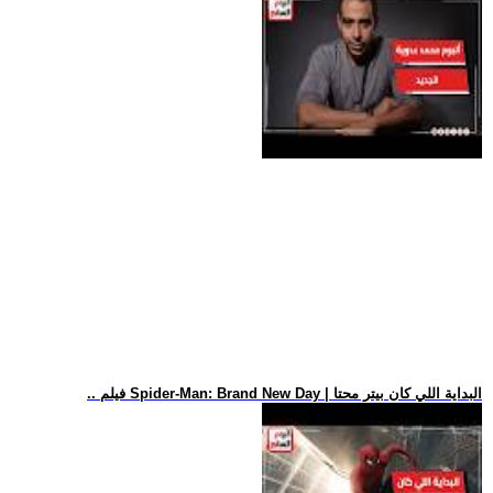
.. فيلم Spider-Man: Brand New Day | البداية اللي كان بيتر محتا