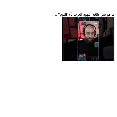
.. ما هو سر علاقة اليهود العرب بأم كلثوم؟