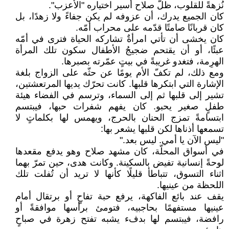
نُزهةً للقلوب، ظلّ صلاح أسير اختياره "الأعزب".
كان الجميع يدرك، أن عزوفه لم يكن جفاءً ولا زهدًا، بل
كان قربانًا صامتًا قدّمه على محراب أمّه.
كان يخشى أن تأتي امرأةٌ تشاركه الحياة فترى في أمّه
عبئًا، أو أن يقتحم ضجيجُ الأطفال سكون تلك المرأة
الهرِمة، فتغدو غريبةً في بيتٍ عمّرته بصبرها.
ومع ذلك، لم تكفّ الأم يومًا عن حثّه على الزواج بلغة
الإشارة التي ابتكرها قلبها. كانت تحرّك يديها المرتعشتين،
تشير إلى قلبها ثم إلى السماء، وترسم في الفضاء هيئة
طفلٍ صغير يحبو. كان يفهم شفرات حبها، فيبتسم
ابتسامةً تمزج الحنان بالحرج، ويهمس لها بكلماتٍ لا
تسمعها أذناها لكن قلبها يشعر بها:
"ليس الآن يا أمي. ليس بعد."
في أسواق المحلّة، كان مشهد صلاح وهو يدفع مقعدها
لوحةً إنسانية تفيض بالسكينة. وكانت هدى، حين تمرّ بهما
اثناء التسوق، تتباطأ قليلًا كأنها لا تريد أن تُفلت تلك
اللحظة من عينيها.
يقف عند بائع الفاكهة، يرفع حبة تفاحٍ أو برتقال أمام
عينيها مستفهمًا بحاجبيه، فتومئ برأسها موافقةً أو
رافضة، فيبتسم لها بدفء يشبه تفتح زهرة في صباحٍ