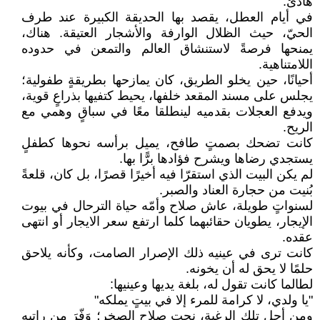
هادئ.
في أيام العطل، يقصد بها الحديقة الكبيرة عند طرف
الحيّ، حيث الظلال الوارفة والأشجار العتيقة. هناك،
يمنحها فرصةً لاستنشاق العالم والتمعن في حدوده
اللامتناهية.
أحيانًا، حين يخلو الطريق، كان يمازحها بطريقةٍ طفولية؛
يجلس على مسند المقعد خلفها، يحيط كتفيها بذراعٍ قوية،
ويدفع العجلات بقدميه لينطلقا معًا في سباقٍ وهمي مع
الريح.
كانت تضحك بصمتٍ طافح، يميل برأسه نحوها كطفلٍ
يستجدي رضاها ويشرح فؤادها برًّا بها.
لم يكن البيت الذي استقرّا فيه أخيرًا قصرًا، بل كان، قلعةً
بُنيت من حجارة العناد والصبر.
لسنواتٍ طويلة، عاش صلاح وأمّه حياة الترحال في بيوت
الإيجار، يطويان حقائبهما كلما ارتفع سعر الايجار أو انتهى
عقده.
كانت ترى في عينيه ذلك الإصرار الصامت، وكأنه يلاحق
حلمًا لا يحق له أن يخونه.
لطالما كانت تقول له، بلغة يديها وعينيها:
"يا ولدي، لا كرامة للمرء إلا في بيتٍ يملكه"
ومن أجل تلك الرغبة، نحت صلاح الصخر؛ وَفّرَ من راتبه