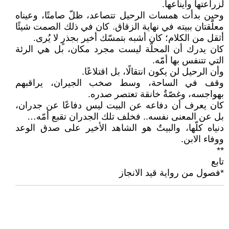
لزراعتها وايناعها.
وحين بدأت همسات الرحيل تتصاعد، ظلّ صامتًا، وعيناه
معلّقتان ببيته في نهاية الزقاق. كان في ذلك الصمت شيئًا
أثقل من الكلام؛ كان أشبه بتمسّك أخير بجذرٍ لا يُرى.
كان يدرك أن المحلّة ليست مجرد مكان، بل هي الرئة
التي تتنفس بها أمّه.
وأن الرحيل لن يكون انتقالًا، بل اقتلاعًا.
وقف في الساحة، وسط صخب الجيران، يراقبهم
بهواجسه، وغصّةٌ خانقة تعتصر صدره.
كان يعرف أن دفاعه عن البيت ليس دفاعًا عن جدران،
بل عن المعنى نفسه.. فخلف تلك الجدران تقبع أمّه…
دنياه كلّها، والبيتٌ هو الشاهد الأخير على صدق الوعد
ووفاء الابن.
**
تابع
*فصول من رواية قيد الانجاز