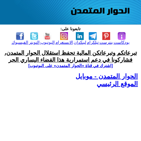
تابعونا على:
بودكاست
بنترست
تيلكرام
لينكدإن
الانستغرام
اليوتيوب
التويتر
الفيسبوك
تبرعاتكم وتبرعاتكن المالية تحفظ استقلال الحوار المتمدن،
فشاركونا في دعم استمرارية هذا الفضاء اليساري الحر
[اشترك في قناة ‫«الحوار المتمدن» على اليوتيوب]
الحوار المتمدن - موبايل
الموقع الرئيسي