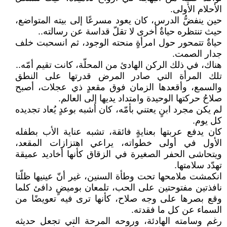
الأحلام الأولى.
حين ينفضُّ الدرس، كان يعود مسرعًا إلى بيته المتواضع،
حيث تنتظره حياةٌ أخرى لا تقلّ قداسة عن رسالته..
حياةٌ تتمحور حول امرأةٍ منحته الوجود، ثم انسحبت خلف
جدار الصمت.
هناك، في ذلك الركن الهادئ من المحلّة، كانت تقيم أمّه..
تلك المرأة التي صادر المرض قدرتها على النطق
والسمع، وأقعدها الزمان فوق مقعدٍ ذي عجلات، أصبح
صلاحُ حركتها الوحيدة وامتداد يديها إلى العالم.
لم يكن مجرد ابنٍ يعتني بأمّه، كان أشبه بوعدٍ يُعاد تجديده
كل يوم.
كان يدفع عربتها بعنايةٍ فائقة، تشبه عناية الأب بطفله
الأول في أولى خطواته، يراعي اهتزازات المقعد،
ويتحاشى الحفر الصغيرة في الزقاق كأنها أخاديد عميقة
تهدّد سلامتها.
انكمشت ملامحها تحت وطأة السنين، غير أنّ عينيها ظلّتا
نافذتين مفتوحتين على الحب، تلمعان بوميضٍ دافئ كلما
وقع بصرها على وجه صلاح، كأنها ترى فيه تعويضًا من
السماء عن كل ما فقدته.
رغم وسامته الهادئة، وروحه المرحة التي تجعل حديثه