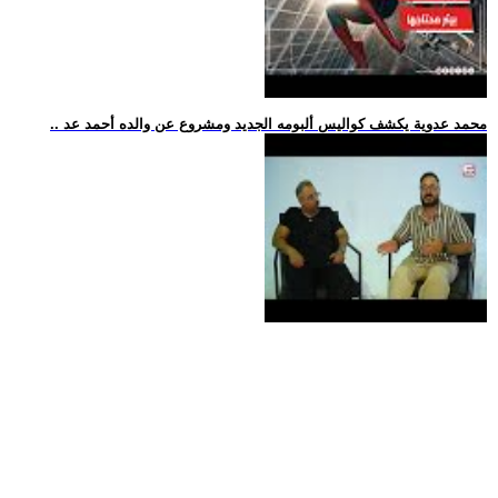
.. محمد عدوية يكشف كواليس ألبومه الجديد ومشروع عن والده أحمد عد