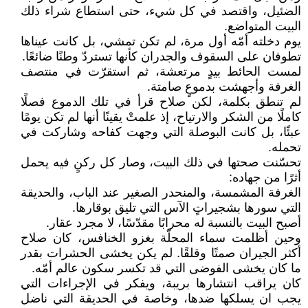
الضئيل، واقتصد في كل شيء، حتى استطاع شراء ذلك
البيت المتواضع.
يوم دخلته أمّه أول مرة، لم تكن تمشي، بل كانت عيناها
تطوفان على السقوف والجدران كأنها تستردّ وطنًا ضائعًا.
لمست الحائط بيدٍ مرتعشة، ثم استقرّت في منتصف
الغرفة وأجهشت بدموعٍ صامتة.
لم تنطق بكلمة، لكن صلاح قرأ في تلك الدموع فصلًا
كاملًا من الشكر والارتياح، إذ علمتْ يقينًا أنها لم تكن يومًا
عبئًا، بل كانت البوصلة التي وجهت كفاحه وشاركت في
تحمله.
تحسّنت صحتها في ذلك البيت، وصار كل ركنٍ فيه يحمل
أثرًا من جهاده:
الغرفة المشمسة، والمنحدر الصغير عند الباب، والحديقة
التي سورها بشجيراتٍ الآس التي تليق بوقارها.
أصبح البيت بالنسبة له محرابًا مقدّسًا، لا مجرد عقار.
وحين أظلمت سماء المحلّة بغزو الخنافس، كان صلاح
أكثر الجيران صمتًا وقلقًا. لم يكن يخشى الحشرات بقدر
ما كان يخشى الفوضى التي قد تكسر سكون عالم أمّه.
كان يراقب انتشارها بريبة، ويفكر في الإجراءات التي
يجب ان يسلكها ضدها، وخاصة في الحديقة التي ناضل