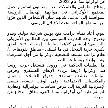
عن أوكرانيا منذ عام 2022.
ويحتاج العاملون والعاملات الذين يضمنون استمرار عمل
المجتمع الأوكراني في مواجهة الهجمات الروسية
المتواصلة إلى الدعم، شأنهم شأن الأشخاص الذين فرّوا
من المناطق الواقعة تحت الاحتلال الروسي.
اليوم، أعاد نظام ترامب منح بوتين شرعية دولية. وتبدو
بوضوح أوجه التقارب السياسي بين النظامين الأمريكي
والروسي؛ إذ يتبنى كلاهما سياسات إمبريالية تتيح للقوى
الكبرى حرية التدخل في ما يُسمّى «مناطق نفوذها». إنّ
نظام ترامب مستعد للتضحية بأوكرانيا من أجل استرضاء
بوتين وإبعاد روسيا عن الصين.
أما الطبقات الحاكمة في أوروبا، فتستغل حرب روسيا
ضد أوكرانيا ذريعةً لزيادة الإنفاق العسكري وفرض
سياسات تقشف تستهدف حقوق العاملات والعمال
والمكتسبات الاجتماعية. وفي الوقت نفسه، تسعى
الإمبريالية الغربية إلى فرض سياسات نيوليبرالية ومعادية
للديمقراطية في أوكرانيا، بينما تدّعي، بنفاق، الدفاع عن
الحرية.
لقد أظهرت سياسات ترامب كيف يمكن أن تُغذّي