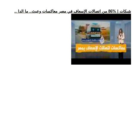
.. شبكات | %86 من اتصالات الإسعاف في مصر معاكسات وعبث.. ما الدا