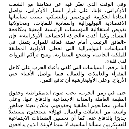
وفي الوقت الذي نعبّر فيه عن تضامننا مع الشعب
الأوكراني، فإننا، على غرار اليسار الأوكراني، نواصل
انتقادنا لحكومة فولوديمير زيلينسكي، بسبب سياساتها
الاقتصادية النيوليبرالية والمعادية للنقابات، ومحاولاتها
تقويض استقلالية المؤسسات الرئيسية المعنية بمكافحة
الفساد. وكما أكدت «الحركة الاجتماعية الأوكرانية»، فإن
«العائق الرئيسي أمام تعبئة فعالة للموارد يتمثل في
السياسات النيوليبرالية التي تعطي الأولوية المطلقة
للملكية الخاصة، وتشجع المضاربة، وتتيح تراكم الثروات
لدى قلة».
إننا نرفض السياسات التي تُلقي بأعباء الحرب على كاهل
الفقراء والعاملات والعمال، فيما يواصل الأغنياء جني
الأرباح. وعلى الأوليغارشية أن تدفع الثمن.
حتى في زمن الحرب، يجب صون الديمقراطية وحقوق
الطبقة العاملة والعدالة الاجتماعية والدفاع عنها. وعلى
أساس مصالحهم الطبقية وحقوقهم، يمكن تعبئة جماهير
واسعة من العاملات والعمال. فهؤلاء يستحقون مستقبلًا
جديرًا بالدفاع عنه. كما أن تحسين الضمانات الاجتماعية
للعسكريين مسألة أساسية، لا سيما لأولئك الذين يدافعون