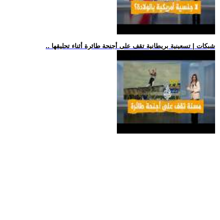
.. شبكات | تسعينية بريطانية تقف على أجنحة طائرة أثناء تحليقها