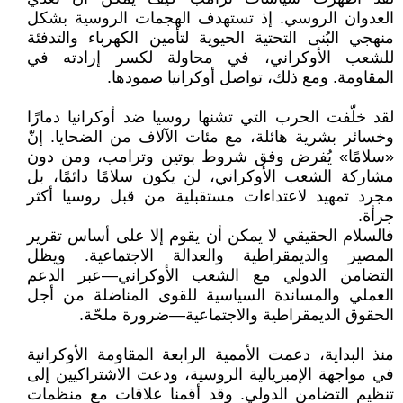
العدوان الروسي. إذ تستهدف الهجمات الروسية بشكل
منهجي البُنى التحتية الحيوية لتأمين الكهرباء والتدفئة
للشعب الأوكراني، في محاولة لكسر إرادته في
المقاومة. ومع ذلك، تواصل أوكرانيا صمودها.
لقد خلّفت الحرب التي تشنها روسيا ضد أوكرانيا دمارًا
وخسائر بشرية هائلة، مع مئات الآلاف من الضحايا. إنّ
«سلامًا» يُفرض وفق شروط بوتين وترامب، ومن دون
مشاركة الشعب الأوكراني، لن يكون سلامًا دائمًا، بل
مجرد تمهيد لاعتداءات مستقبلية من قبل روسيا أكثر
جرأة.
فالسلام الحقيقي لا يمكن أن يقوم إلا على أساس تقرير
المصير والديمقراطية والعدالة الاجتماعية. ويظل
التضامن الدولي مع الشعب الأوكراني—عبر الدعم
العملي والمساندة السياسية للقوى المناضلة من أجل
الحقوق الديمقراطية والاجتماعية—ضرورة ملحّة.
منذ البداية، دعمت الأممية الرابعة المقاومة الأوكرانية
في مواجهة الإمبريالية الروسية، ودعت الاشتراكيين إلى
تنظيم التضامن الدولي. وقد أقمنا علاقات مع منظمات