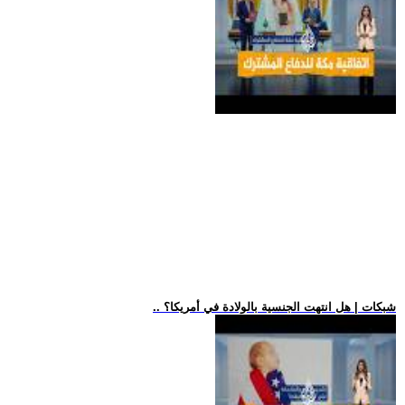
.. شبكات | هل انتهت الجنسية بالولادة في أمريكا؟