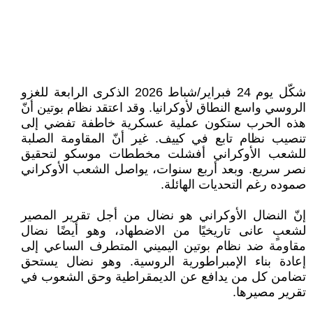
شكّل يوم 24 فبراير/شباط 2026 الذكرى الرابعة للغزو
الروسي واسع النطاق لأوكرانيا. وقد اعتقد نظام بوتين أنّ
هذه الحرب ستكون عملية عسكرية خاطفة تفضي إلى
تنصيب نظام تابع في كييف. غير أنّ المقاومة الصلبة
للشعب الأوكراني أفشلت مخططات موسكو لتحقيق
نصر سريع. وبعد أربع سنوات، يواصل الشعب الأوكراني
صموده رغم التحديات الهائلة.
إنّ النضال الأوكراني هو نضال من أجل تقرير المصير
لشعبٍ عانى تاريخيًا من الاضطهاد، وهو أيضًا نضال
مقاومة ضد نظام بوتين اليميني المتطرف الساعي إلى
إعادة بناء الإمبراطورية الروسية. وهو نضال يستحق
تضامن كل من يدافع عن الديمقراطية وحق الشعوب في
تقرير مصيرها.