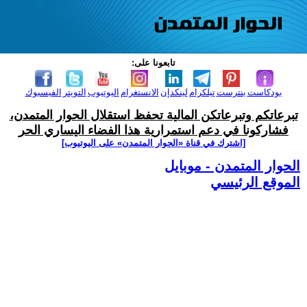
تابعونا على:
بودكاست
بنترست
تيلكرام
لينكدإن
الانستغرام
اليوتيوب
التويتر
الفيسبوك
تبرعاتكم وتبرعاتكن المالية تحفظ استقلال الحوار المتمدن،
فشاركونا في دعم استمرارية هذا الفضاء اليساري الحر
[اشترك في قناة ‫«الحوار المتمدن» على اليوتيوب]
الحوار المتمدن - موبايل
الموقع الرئيسي