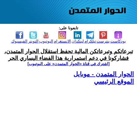
تابعونا على:
بودكاست
بنترست
تيلكرام
لينكدإن
الانستغرام
اليوتيوب
التويتر
الفيسبوك
تبرعاتكم وتبرعاتكن المالية تحفظ استقلال الحوار المتمدن،
فشاركونا في دعم استمرارية هذا الفضاء اليساري الحر
[اشترك في قناة ‫«الحوار المتمدن» على اليوتيوب]
الحوار المتمدن - موبايل
الموقع الرئيسي