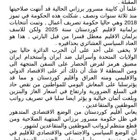
المقبلة .
علما أن كابينة مسرور برزاني الحالية قد أنتهت صلاحيتها
منذ ثلاثة سنوات ونصف , شكلت هذه الحكومة في تموز
2018 وهي حاليا حكومة تصريف أعمال , وتمت أنتخابات
برلمانية لاقليم كوردستان سنة 2025 ولكن للاسف
برلمان الاقليم معطل قسرا من قبل البارتي , هذا هو
العناد السياسي العشائري بحذافيره .
لا يخفى على أحد على أن الحرب الدائرة حاليا بين
الولايات المتحدة وأسرائيل ضد أيران وأستخدام ايران
مضيق هرمز لفرض الحصار على السفن المتجهة الى
ومن المنطقة لا شك أن ذلك أثر على الاقتصاد الدولي
والاقليمي ومنه العراق وأقليم كوردستان و مما قد
يؤثرسلبا على المعاش اليومي للمواطنين من نقص حاد
في السلع الضرورية وارتفاع في اسعار الغاز والبنزين
وبلغت أثمان خيالية و يؤثر ايضا سلبا في تصريف رواتب
الموظفين والمتقاعدين .
يعاني أقليم كوردستان من الوضع الاقتصادي المتدهور
في ظل حكومة مسرور برزاني المنتهية الصلاحية ومن
قطع منتظم لرواتب الموظفين والمتقاعدين لشهور .
أن الوضع السياسي والاجتماعي والاقتصادي للأقليم في
حالة مزرية , ما لم يبادر الحزب الديمقراطي