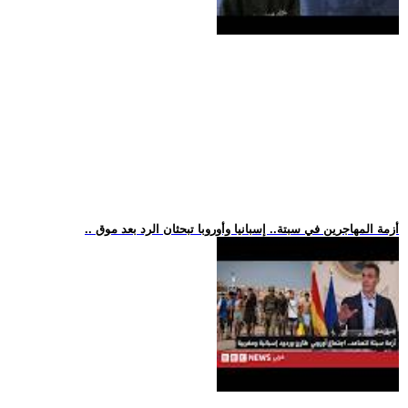
.. أزمة المهاجرين في سبتة.. إسبانيا وأوروبا تبحثان الرد بعد موق