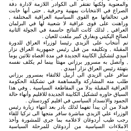
والمعنوية ولكنها تفتقر الى الكوادر اللازمة لادارة دفة
الصراع في الانتخابات بمهنية وحرفية , حتى أنها خابت
في تحالفاتها مع القوى السياسية العراقية المختلفة ,
وراهنت على قوى عراقية لا شعبية لها في البرلمان
العراقي , لذلك كانت النتائج حاسمة في الجولة الثانية
لصالح اليكيتي وبفارق كبير ملفت للعيان .
تم أنتخاب على الزيدي رئيسا لوزراء العراق للدورة
المقبلة , وتكليفه من قبل رئيس جمهورية العراق نزار
أميدي لتشكيل الكابينة الجديدة في مدة أقصاه ثلاثين يوما
, وأتصل به مسرور برزاني مهنئأ بينما لم يكلف نفسه
بتهنئة رئيس العراق نزار أميدي .
سافر على الزيدي الى أربيل للالتقاء بمسرور برزاني
طلب منه المشاركة والمساهمة في تشكيلة الحكومة
العراقية المقبلة بدلا من المقاطعة السياسية , وفي هذا
السياق حاوره لتشكيل الكابينة الجديدة للاقليم وأنهاء حالة
الجمود والانسداد السياسي في اقليم كوردستان .
فبدلا من أن يبدأ تفهما لذلك بادر بعد أنتهاء زيارة رئيس
الوزراء علي الزيدي مباشرة سافر متجها الى تركيا للقاء
رجب طيب أردوغان لاعلامه بما جرى للمشورة وأخذ
الاملاءات السياسية من أردوغان للمرحلة السياسية