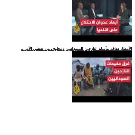
.. الأمطار تفاقم مأساة النازحين السودانيين ومخاوف من تفشي الأمر