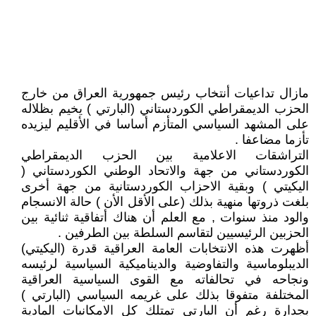
مازال تداعيات أنتخاب رئيس جمهورية العراق من خارج
الحزب الديمقراطي الكوردستاني (البارتي ) يخيم بظلاله
على المشهد السياسي المتأزم أساسا في الأقليم ليزيده
تأزما مضاعفا .
التراشقات الاعلامية بين الحزب الديمقراطي
الكوردستاني من جهة والاتحاد الوطني الكوردستاني (
اليكيتي ) وبقية الاحزاب الكوردستانية من جهة أخرى
بلغت ذروتها منهية بذلك (على الأقل الأن ) حالة الانسجام
والود منذ سنوات , مع العلم أن هناك أتفاقية ثنائية بين
الحزبين الرئيسيين لتقاسم السلطة بين الطرفين .
أظهرت هذه الانتخابات العامة العراقية قدرة (اليكيتي)
الديبلوماسية والتفاوضية والديناميكية السياسية لرئيسه
ونجاحه في تحالفاته مع القوى السياسية العراقية
المختلفة متفوقا بذلك على غريمه السياسي (البارتي )
بجدارة رغم أن البارتي تمتلك كل الامكانيات المادية