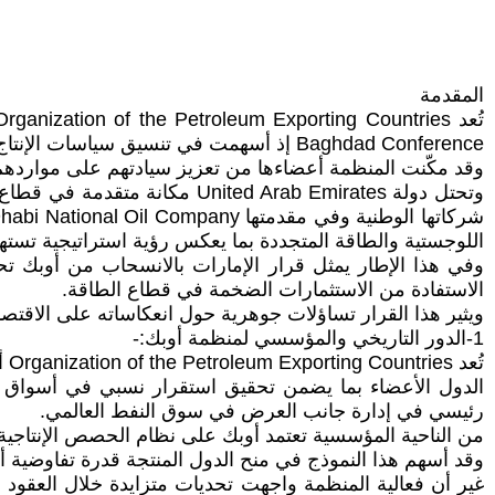
المقدمة
Baghdad Conference إذ أسهمت في تنسيق سياسات الإنتاج بين الدول الأعضاء بهدف تحقيق قدر من الاستقرار في الأسعار وحماية مصالح الدول المنتجة.
وقد مكّنت المنظمة أعضاءها من تعزيز سيادتهم على مواردهم ال
وتحتل دولة ted Arab Emirates
اللوجستية والطاقة المتجددة بما يعكس رؤية استراتيجية تستهد
وفي هذا الإطار يمثل قرار الإمارات بالانسحاب من أوبك تحول
الاستفادة من الاستثمارات الضخمة في قطاع الطاقة.
ويثير هذا القرار تساؤلات جوهرية حول انعكاساته على الاقتصاد الإمار
1-الدور التاريخي والمؤسسي لمنظمة أوبك:-
تُ
الدول الأعضاء بما يضمن تحقيق استقرار نسبي في أسواق ا
رئيسي في إدارة جانب العرض في سوق النفط العالمي.
من الناحية المؤسسية تعتمد أوبك على نظام الحصص الإنتاجية كأ
وقد أسهم هذا النموذج في منح الدول المنتجة قدرة تفاوضية أ
غير أن فعالية المنظمة واجهت تحديات متزايدة خلال العقود ا