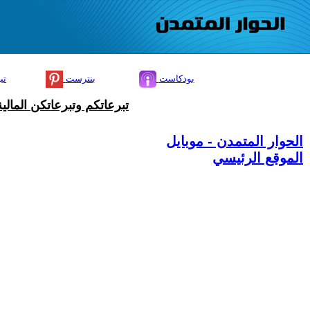
بودكاست
بنترست
تي
تبرعاتكم وتبرعاتكن المال
الحوار المتمدن - موبايل
الموقع الرئيسي