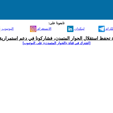
تابعونا على:
لكرام
لينكدإن
الانستغرام
اليوتيوب
ية تحفظ استقلال الحوار المتمدن، فشاركونا في دعم استمرارية 
[اشترك في قناة ‫«الحوار المتمدن» على اليوتيوب]