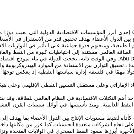
تُعد Organization of the Petroleum Exporting Countries إحدى أبرز المؤسسات الاقتصادي
طبيعية، ومنحتهم قدرة جماعية على التأثير في التوازنات الاقت
Uni مكانة متقدمة في قطاع الطاقة العالمي مستندة إلى احتياطيات كبيرة من ا
شركاتها الوطنية وفي مقدمتها Abu Dhabi National Oil Company. وفي الوقت ذاته، نجحت 
ف تحقيق التوازن بين الاستفادة من الموارد الهيدروكربونية وال
ًا مهمًا في فلسفة إدارة سياستها النفطية إذ يعكس توجهًا نح
اتي وعلى مستقبل التنسيق النفطي الإقليمي وعلى هيكل أسواق الطاقة في د
عد Organization of the Petroleum Exporting Countries أحد أهم التكتلات الاقتصادية في 
لنفط العالمية. ومنذ تأسيسها في أوائل ستينيات القرن ال
داة لضبط مستويات الإنتاج بين الدول الأعضاء بما يهدف إلى الت
على تجاه الشركات متعددة الجنسيات كما عزز من مكانتها داخل
لأخيرة أبرزها صعود النفط الصخري في الولايات المتحدة وتزاي