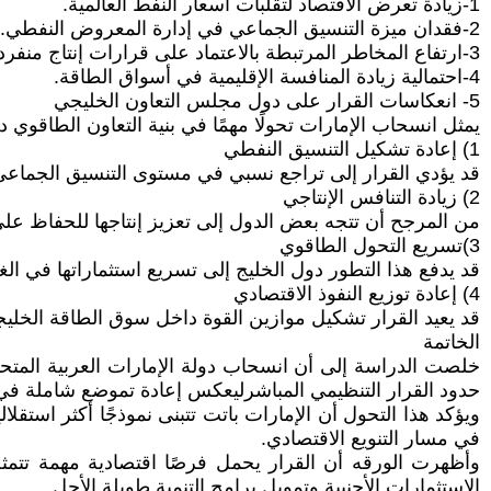
1-زيادة تعرض الاقتصاد لتقلبات أسعار النفط العالمية.
2-فقدان ميزة التنسيق الجماعي في إدارة المعروض النفطي.
3-ارتفاع المخاطر المرتبطة بالاعتماد على قرارات إنتاج منفردة.
4-احتمالية زيادة المنافسة الإقليمية في أسواق الطاقة.
5- انعكاسات القرار على دول مجلس التعاون الخليجي
يمثل انسحاب الإمارات تحولًا مهمًا في بنية التعاون الطاقوي داخل دول Gulf Cooperation Council، ويمكن تحلي
1) إعادة تشكيل التنسيق النفطي
قد يؤدي القرار إلى تراجع نسبي في مستوى التنسيق الجماعي ا
2) زيادة التنافس الإنتاجي
من المرجح أن تتجه بعض الدول إلى تعزيز إنتاجها للحفاظ على
3)تسريع التحول الطاقوي
قد يدفع هذا التطور دول الخليج إلى تسريع استثماراتها في الغ
4) إعادة توزيع النفوذ الاقتصادي
قد يعيد القرار تشكيل موازين القوة داخل سوق الطاقة الخليجي
الخاتمة
حدود القرار التنظيمي المباشرليعكس إعادة تموضع شاملة في ف
ويؤكد هذا التحول أن الإمارات باتت تتبنى نموذجًا أكثر استقلا
في مسار التنويع الاقتصادي.
وأظهرت الورقه أن القرار يحمل فرصًا اقتصادية مهمة تتمث
الاستثمارات الأجنبية وتمويل برامج التنمية طويلة الأجل.