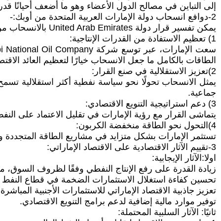
إلى التباين في مصالح الدول الأعضاء وهو ما أضعف أحيانًا ق
2-دوافع انسحاب دولة الإمارات العربية المتحدة من أوبك:-
يمكن تفسير قرار دولة United Arab Emirates بالانسحاب من أوبك من خلال مجموعة من العوامل الاقتصادية والاستراتيجية المتداخلة:
1) تعظيم الاستفادة من القدرات الإنتاجية:
الطاقات بالكامل ما جعل الانسحاب خيارًا لتعظيم العائد الاقتص
2)تعزيز الاستقلالية في صنع القرار:
يمثل الانسحاب تحولًا نحو سياسة نفطية أكثر استقلالية تسمح 
جماعية.
3) دعم استراتيجية التنويع الاقتصادي:
يتماشى القرار مع رؤية الإمارات في تقليل الاعتماد على النفط 
4)التحول نحو الطاقة منخفضة الكربون:
تستثمر الإمارات بشكل متزايد في مشاريع الطاقة المتجددة وال
3-تقييم الآثار الاقتصادية على الاقتصاد الإماراتي:
اولا:الآثار الإيجابية:
زيادة القدرة على رفع الإنتاج النفطي وفقًا لظروف السوق، مما
تحسين كفاءة استغلال الاستثمارات الضخمة في قطاع النفط وا
تعزيز جاذبية الاقتصاد الإماراتي للاستثمارات الأجنبية المباشرة.
توفير موارد مالية إضافية لدعم برامج التنويع الاقتصادي.
ثانيًا: الآثار السلبية المحتملة: