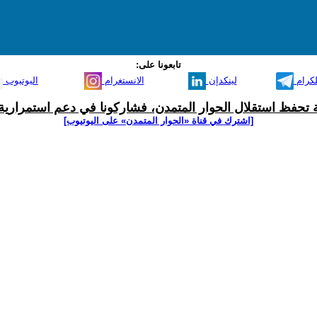
تابعونا على:
لكرام
لينكدإن
الانستغرام
اليوتيوب
ية تحفظ استقلال الحوار المتمدن، فشاركونا في دعم استمرارية 
[اشترك في قناة ‫«الحوار المتمدن» على اليوتيوب]