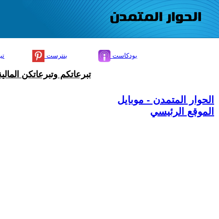
بودكاست
بنترست
تي
تبرعاتكم وتبرعاتكن المال
الحوار المتمدن - موبايل
الموقع الرئيسي