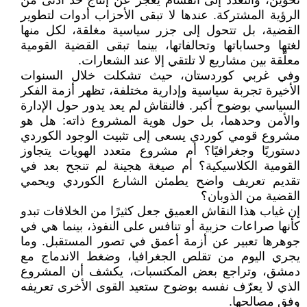
تخوين، والتعدد إلى انقسام يعجز عن إنتاج حدٍّ أدنى من
الرؤية المشتركة. عندها لا تبقى الأحزاب أدوات لتطوير
القضية، بل تتحول إلى جزر سياسية مغلقة، لكل منها
لغتها وحساباتها وتحالفاتها، بينما تبقى القضية القومية
معلّقة بين مشاريع لا تلتقي إلا عند الشعارات.
وفي غربي كوردستان، حيث تشكلت خلال السنوات
الأخيرة تجربة سياسية وإدارية مختلفة، تظهر أزمة الفكر
السياسي بوضوح أكبر. فالنقاش لم يعد يدور حول الإدارة
والأمن وحدهما، بل حول هوية المشروع ذاته: هل هو
مشروع قومي كوردي يسعى إلى تثبيت الوجود الكوردي
دستوريًا وجغرافيًا؟ أم مشروع متعدد الهويات يتجاوز
القومية الكلاسيكية؟ أم صيغة هجينة لم تنجح بعد في
تقديم تعريف واضح يطمئن الشارع الكوردي ويحمي
القضية من الذوبان؟
إن غياب هذا النقاش العميق جعل كثيرًا من الخلافات تبدو
كأنها صراعات حزبية أو تنافس على النفوذ، بينما هي في
جوهرها تعبير عن أزمة أعمق في تصور المستقبل. وما
يجري اليوم من تقلص الجغرافيا، وضغط الاندماج مع
دمشق، وتراجع بعض المكتسبات، يكشف أن المشروع
الذي لا يعرّف نفسه بوضوح ستعيد القوى الأخرى تعريفه
وفق مصالحها.