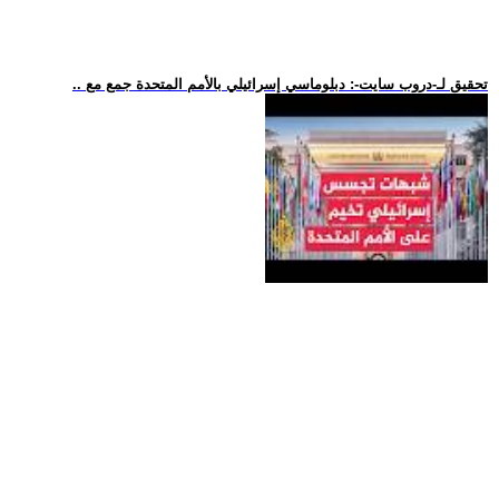
.. تحقيق لـ-دروب سايت-: دبلوماسي إسرائيلي بالأمم المتحدة جمع مع