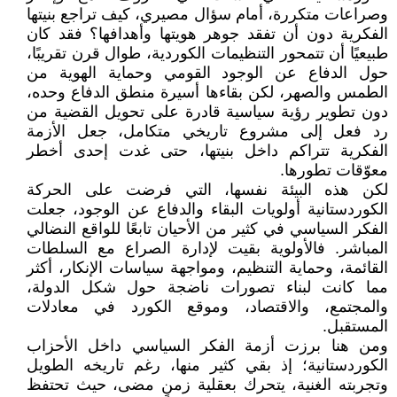
وصراعات متكررة، أمام سؤال مصيري، كيف تراجع بنيتها
الفكرية دون أن تفقد جوهر هويتها وأهدافها؟ فقد كان
طبيعيًا أن تتمحور التنظيمات الكوردية، طوال قرن تقريبًا،
حول الدفاع عن الوجود القومي وحماية الهوية من
الطمس والصهر، لكن بقاءها أسيرة منطق الدفاع وحده،
دون تطوير رؤية سياسية قادرة على تحويل القضية من
رد فعل إلى مشروع تاريخي متكامل، جعل الأزمة
الفكرية تتراكم داخل بنيتها، حتى غدت إحدى أخطر
معوّقات تطورها.
لكن هذه البيئة نفسها، التي فرضت على الحركة
الكوردستانية أولويات البقاء والدفاع عن الوجود، جعلت
الفكر السياسي في كثير من الأحيان تابعًا للواقع النضالي
المباشر. فالأولوية بقيت لإدارة الصراع مع السلطات
القائمة، وحماية التنظيم، ومواجهة سياسات الإنكار، أكثر
مما كانت لبناء تصورات ناضجة حول شكل الدولة،
والمجتمع، والاقتصاد، وموقع الكورد في معادلات
المستقبل.
ومن هنا برزت أزمة الفكر السياسي داخل الأحزاب
الكوردستانية؛ إذ بقي كثير منها، رغم تاريخه الطويل
وتجربته الغنية، يتحرك بعقلية زمنٍ مضى، حيث تحتفظ