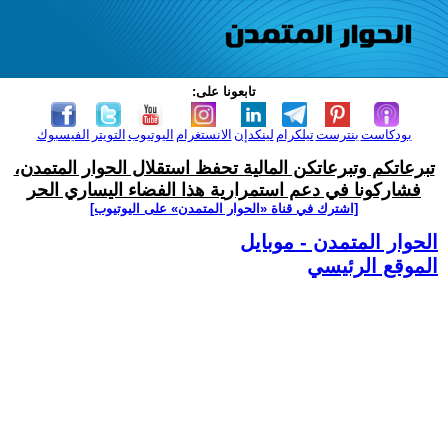
تابعونا على:
بودكاست
بنترست
تيلكرام
لينكدإن
الانستغرام
اليوتيوب
التويتر
الفيسبوك
تبرعاتكم وتبرعاتكن المالية تحفظ استقلال الحوار المتمدن،
فشاركونا في دعم استمرارية هذا الفضاء اليساري الحر
[اشترك في قناة ‫«الحوار المتمدن» على اليوتيوب]
الحوار المتمدن - موبايل
الموقع الرئيسي