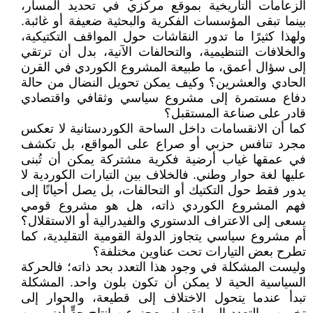
الزعامات التاريخية بموقع مركزي في تحديد المسار،
بينما تبقى المؤسسات الفكرية والبحثية ضعيفة أو غائبة.
ولهذا كثيرًا ما تدور النقاشات حول المواقف التكتيكية،
والخلافات التنظيمية، والتحالفات الآنية، بدل أن ترتقي
إلى سؤال أعمق، ما طبيعة المشروع الكوردي في القرن
الحادي والعشرين؟ وكيف يمكن تحويل النضال من حالة
دفاع مستمرة إلى مشروع سياسي وثقافي واقتصادي
قادر على صناعة المستقبل؟
كما أن الانقسامات داخل الساحة الكوردستانية لا تعكس
مجرد تنافس حزبي أو صراع على المواقع، بل تكشف
في عمقها غياب أرضية فكرية مشتركة يمكن أن تُبنى
عليها لغة حوار وطني. فالخلاف بين التيارات الكوردية لا
يدور فقط حول التكتيك أو التحالفات، بل يصل أحيانًا إلى
فهم المشروع الكوردي ذاته، هل هو مشروع قومي
يسعى إلى الاعتراف الدستوري والفيدرالية أو الاستقلال؟
أم مشروع سياسي يتجاوز الدولة القومية التقليدية، كما
تطرح بعض التيارات تحت عناوين مختلفة؟
وليست المشكلة في وجود هذا التعدد بحد ذاته؛ فالحركة
السياسية الحية لا يمكن أن تكون بلون واحد. المشكلة
تبدأ عندما يتحول الاختلاف إلى قطيعة، والحوار إلى