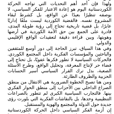
ولهذا فإن أحد أهم التحديات التي تواجه الحركة
الكوردستانية اليوم هو إعادة الاعتبار للفكر السياسي، لا
بوصفه تنظيرًا بعيدًا عن الواقع، بل كشرط لبقاء
المشروع نفسه. فالقضية الكوردية ليست ملفًا إداريًا
عابرًا، بل قضية تاريخية تحتاج إلى رؤية طويلة المدى،
قادرة على الجمع بين حق الأمة الكوردية في أرضها
وهويتها، وبين قراءة دقيقة لتعقيدات الواقع الإقليمي
والدولي.
وفي هذا السياق، تبرز الحاجة إلى دور أوسع للمثقفين
والباحثين والمؤسسات الفكرية داخل المجتمع الكوردي.
فالحركات السياسية لا تطور فكرها عفويًا، بل تحتاج إلى
فضاء حر لإنتاج المعرفة، وتحليل الواقع، وطرح الأسئلة
الصعبة، بدل ترك القرار السياسي أسير الحسابات
الحزبية والظروف الطارئة.
ومن هنا تصبح الخطوة الضرورية هي الانتقال من منطق
الصراع الداخلي بين الأحزاب إلى منطق الحوار الفكري
بينها. فالتجارب السياسية الكبرى لم تتطور بالصراعات
التنظيمية وحدها، بل بالنقاشات الفكرية التي بلورت رؤى
جديدة حول الدولة والمجتمع والهوية والمستقبل.
إن أزمة الفكر السياسي داخل الحركة الكوردستانية