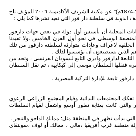
صدر كتاب " تاريخ الفور الاجتماعي" عن دار عزة ٢٠٠١ وصدرت طبعة ثانية له بعنوان "تاريخ سلطنة دارفور الاجتماعي (1445-1874م)" عن مكتبة الشريف الأكاديمية ٢٠٠٦ للمؤلف تاج
ئف الدولة في سلطنة دار فور التي نعيد نشرها كما يلي :
ايات المحلية أن تأسيس أول دولة في بعض جهات دارفور
 المنطقة الوسطي في نحو أول القرن الخامس .ولا تفيدنا
اك الخلفية لاعراف وعادات متوارثة لسلطنة دارفور من تلك
 هم الذين يستطيعون أن يؤسسوا لذلك .
لتابعة لدارفور وادري التابع للسودان الفرنسي ، وتحد من
ة فنقلها السلطان موسى إلى كبكابية ، تم نقل السلطان
تفكك المجتمعات البدائية وقيام المجتمع الزراعي الرعوي
ر والتي كانت بمثابة تطور أوسع واشمل لقيام السلطات
 التي بدأت تظهر في المنطقة مثل: ممالك الداجو والتنجر .
ة منطقة غرب أفريقيا ،مالى ، ممالك أو لوف ،سولنقاى