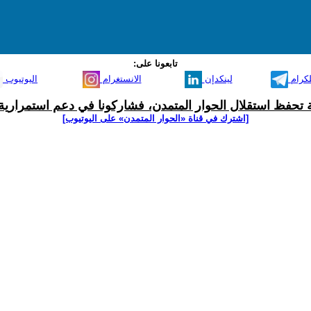
تابعونا على:
لكرام
لينكدإن
الانستغرام
اليوتيوب
ية تحفظ استقلال الحوار المتمدن، فشاركونا في دعم استمرارية 
[اشترك في قناة ‫«الحوار المتمدن» على اليوتيوب]