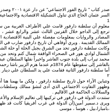
السر عثمان الحاج الذي تناول التشكيلة الاقتصادية والاجتماع
1
معلوم أن سلطنة دارفور قامت علي الأطراف الغربية من سو
ترجع إلى الداجو خلال القرنين الثالث عشر والرابع عشر ، 
المصادر والروايات بمعلومات مفصلة علي البنية الاقتصادية ال
الممالك القديمة . ويري أوفاهي أن تاريخ دارفور ضارب في ال
وكانت سلطنة دارفور تحد من الشرق بجبل الحلة أو حلة الشريف
الشمال لوادي هور في الصحراء الواقفة شمال كتم وتحد من ا
محمد تيراب إلى بلدة جنوب الفاشر واخيراً نقلها السلطان عبد
بالفاشر إلى سقوطها عام 1874م عندما هزم الزبير باشا رحمه السلطان إبراهيم قرض في واقعة منوا شي الشهيرة واضحت دارفور تابعة للإدارة التركية المصرية .
أما سلطنة دارفور الثانية فقامت علي يد السلطان علي دينار وا
٢
وتتباين الآراء حول تاريخ سلطنة دارفور ، ولكن ما يهمنا هن
وظهور التفاوت الاجتماعي الذي أدى لنشؤ ممالك وسلطنات 
والسلالات الحاكمة في الأقاليم .
ستندت الدولة في دارفور في تركيبها إلى تعاليم الإسلام والأع
ويرى د.سمير أمين(أن الدولة في غرب أفريقيا كانت قد ظه
،بامبارا،بيل ، هوسا ، موسى