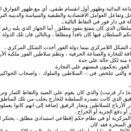
 البدائية وظهور أول انقسام طبقي، أي مع ظهور الفوارق الطبق
وتفاعل العوامل الاقتصادية والطبقية والسياسة والدينية التي
 دار فور في النقاط التالية:ـ
سلطان الذي كان يتمتع بنفوذ مطلق . أما الجهاز الذي يليه رغ
كم السلطان فيها كان نافذاً ومطلقاً ، وبالتالي فان تلك الدو
ذت الشكل اللامركزي بينما دولة الفور أخذت الشكل المركزي ،
ة للتجارة والصناعة الحرفية ، ونظم سلاطين الفور ملكية الأ
ء منة لكل حالة علي حدة
ن الفور يحكمون قبضتهم علي التجارة.
والتي تتلخص في :- السلاطين والملوك ، واصحاب الحواكير ، ال
-
( دار فرتيت) والذي كان يقوم علي الصيد والتقاط الثمار وتربية
يق الذي كانت تصدره السلطنة للخارج يجلب من تلك المناطق 
الأرباح للسلاطين وتجار الرقيق إضافة إلى انهم كانوا يعملون ب
و دفع الجزية أو الخراج .
ان المركزية أو في نظام حكم إقطاعي استبدادي مطلق ، يحتكر 
ئق السخرة فقد كان