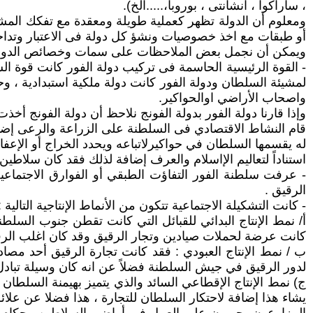
، ساراكوا ، انشانتى ، بوروبا،.....الخ).
ومعلوم أن الدولة تظهر كعملية طويلة ومعقدة مع تفكك المشاعة
أو طبقات مع اخذ خصوصيات ونشؤ كل دولة فى الاعتبار وتداخل 
ويمكن أن نجمل بعض الملاحظات على سمات وخصائص الدولة في
- القوة الرئيسية الحاسمة فى تركيب دولة الفور كانت قوة ال
لمشيئة السلطان ودولة الفور كانت دولة ملكية استبدادية ، وح
واصحاب الأراضي اوالحواكير.
وإذا قارنا دولة الفور بدولة الفونج نلاحظ أن دولة الفونج أخ
قام النشاط الاقتصادي فى السلطنة على الزراعة والرعى إضاف
له يقسمها السلطان في حواكيرلاتباعه ويحدد الخراج أو الإعفا
استناداً لتعاليم الإاسلام والعرف إضافة لذلك فقد كان سلاطي
- عرفت سلطنة الفور التفاؤت الطبقي أو الفوارق الاجتماعية 
الرقيق .
- كانت التشكيلة الاجتماعية تتكون من الأنماط الإنتاجية التالية :
أ/ نمط الإنتاج البدائي للقبائل التي كانت تقطن جنوب السلطنة
كانت عرضة لحملات صيادين وتجار الرقيق وقد كان اغلب الرق
ب / نمط الإنتاج العبودي : فقد كانت تجارة الرقيق أحد مصادر 
لدور الرقيق في جيش السلطنة فضلاً عن انه كان وسيلة تبادل أ
ج) نمط الإنتاج الإقطاعي السائد والذي يتميز بهيمنة السلط
يشاء هذا إضافة لاحتكار السلطان للتجارة ، هذا فضلا عن علا