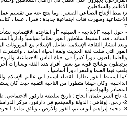
المزارعون يجبرون على العمل فى أراضى السلاطين وحكام الأق
الأقاليم والسلاطين.
د) نمط الإنتاج الصناعي الصغير : وما ينتج عنه من تقسيم ع
الاجتماعية وظهرت فئات اجتماعية جديدة : فقرا ، علما ، كتاب ،
٣
- حول البنية "الإنتاجية - الطبقية "أو القاعدة الاقتصادية ن
السائد ، فقد استنبط سلاطين الفور نظاماً سياسياً وادارياً استن
وبعد انتشار الثقافة الإسلامية تفاعل الإسلام مع الموروثات ا
الفور التي ظلت لغة الحديث ولغة الحياة العامة ، وانتشرت ال
والعلما يلعبون دوراً كبيراً في حياة الناس الاجتماعية وال
يرتبطون بوشائج قويه مع بعض أفراد هذه الفئة وبعبارات أخر
يلعب فيها العلما والفقرا دوراً أساسياً .
كما استنبط الفور نظاما للقضاء استند الي عاليم الإسلام 
الداخلية، وكان جيشا متطورا من الناحية التقنية حيث كان يستخ
المصادر والهوامش: -
1- تاج السر عثمان الحاج : تاريخ سلطنة دارفور الاجتماعي، طبعة ثانية، مكتبة الشريف الأكاديمية 2005.
2- ر.س. إوفاهي : الدولة والمجتمع فى دارفور، مركز الدراسات السودانية القاهرة 2000 ) ، ترجمة عبد الحفيظ عمر سليمان.
3- محمد إبراهيم أبو سليم، الفور والأرض ، وثائق تمليك الخرطوم معهد الدراسات الآفروآسيوية، جامعة الخرطوم 1975م.