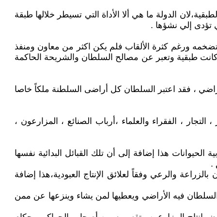
ية،لان الدولة ما هي ألا الأداة التي تسيطر خلالها طبقة
 تؤدى إلي نشؤها .
م تضخمه ورغم كثرة الألقاب فلم يكن اكثر من معاون ومنفذ
لة كانت طبقية وتعبر عن مصالح السلطان والشريحة الحاكمة
راضي ، فقد اعتبر السلطان كل أراضى السلطنة ملكاً خاصا
تجار ، الفقراء والعلماء ،أرباب الصنائع ، المزارعون ،
 الحيوانات هذا إضافة إلى أن تلك القبائل البدائية نفسها
.
الزراعة والرعي وفقاً لعلائق الإنتاج العبودية،هذا إضافة
السلطان فيه الأراضي ويعطيها لمن يشاء وينزعها عن ممن