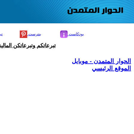
بودكاست
بنترست
تي
تبرعاتكم وتبرعاتكن المال
الحوار المتمدن - موبايل
الموقع الرئيسي