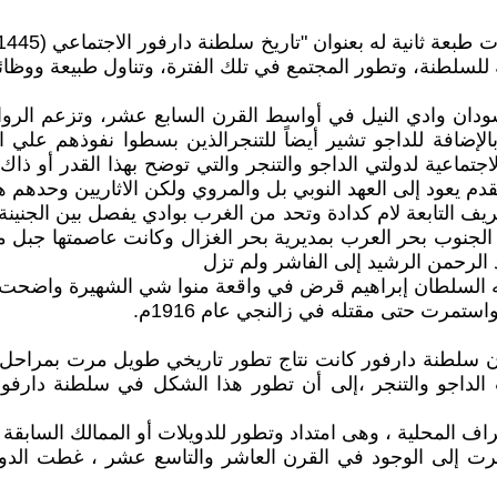
ية للسلطنة، وتطور المجتمع في تلك الفترة، وتناول طبيعة ووظا
دان وادي النيل في أواسط القرن السابع عشر، وتزعم الرو
بالإضافة للداجو تشير أيضاً للتنجرالذين بسطوا نفوذهم علي
اجتماعية لدولتي الداجو والتنجر والتي توضح بهذا القدر أو ذ
قدم يعود إلى العهد النوبي بل والمروي ولكن الاثاريين وحدهم
 التابعة لام كدادة وتحد من الغرب بوادي يفصل بين الجنينة ا
لجنوب بحر العرب بمديرية بحر الغزال وكانت عاصمتها جبل مر
 الرحمن الرشيد إلى الفاشر ولم تزل
ستمرت حتى مقتله في زالنجي عام 1916م.
ا أن سلطنة دارفور كانت نتاج تطور تاريخي طويل مرت بمراحل 
الداجو والتنجر ،إلى أن تطور هذا الشكل في سلطنة دارفو
راف المحلية ، وهى امتداد وتطور للدويلات أو الممالك السابقة
رت إلى الوجود في القرن العاشر والتاسع عشر ، غطت الدول