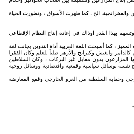
ئض إنتاج المزارعين وتقسيمه بين أصحاب الحواكير وحكام
 والفخرانجية. الخ . كما ظهرت الأسواق ، وتطورت الحياة
 وتسهم بهذا القدر اوذاك في إعادة إنتاج النظام الإقطاعي
المميز ، كما أصبحت اللغة العربية أداة التدوين بجانب لغة
كالدامر والغبش وكترانج والأزهر طلباً للعلم وكان الفقرا
يها المزارعون بدون مقابل غير البركات ، وكان السلاطين
اج نفسه بوسائل سياسية وقمعيه واقتصادية ووسائل روحية
ارجي وحماية السلطنة من الغزو الخارجي وقمع المعارضة