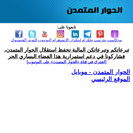
تابعونا على:
بودكاست
بنترست
تيلكرام
لينكدإن
الانستغرام
اليوتيوب
التويتر
الفيسبوك
تبرعاتكم وتبرعاتكن المالية تحفظ استقلال الحوار المتمدن،
فشاركونا في دعم استمرارية هذا الفضاء اليساري الحر
[اشترك في قناة ‫«الحوار المتمدن» على اليوتيوب]
الحوار المتمدن - موبايل
الموقع الرئيسي