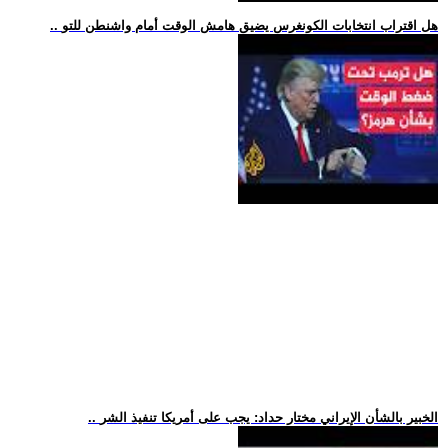
.. هل اقتراب انتخابات الكونغرس يضيق هامش الوقت أمام واشنطن للتو
.. الخبير بالشأن الإيراني مختار حداد: يجب على أمريكا تنفيذ الشر