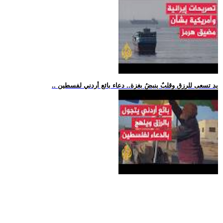
.. يد تسعى للرزق وقلبٌ ينبضُ بغزة.. دعاء بائع أردني لفسطين