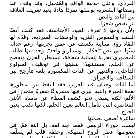
الفردي، وعلى جدلية الواقع والمُتخيل، وقد وقف عند
ومضاتها الشعرية بوصفها تمردًا هادئًا يعيد تعريف العلاقة
بين الناقد والنص.
نثر يفيض شعرًا
ولأن روحها لا تعرف القيود الأجناسية، فقد كتبت أيضًا
القصة والنصوص النثرية والومضات السردية، وقدّم لها
النقاد رؤى متباينة تكشف عن عمق تجربتها، رغم حداثة
سنّها. في نص "أفكار.. وسيناريو واحد", وجد فيها طالب
المعموري تجربة إنسانية شفافة، تستبطن الحزن وتفصح
عن الحلم، مستشهدًا بتقنيتها في توظيف المنولوج
الداخلي، والتعبير عن الذات المكسورة بلغة تتأرجح بين
الشفافية والاحتراق.
أما الناقد وجدان عبد العزيز، فقد التقط بين سطورها
نغمة الحيرة والتيه، ليرى فيها مشروعًا شعريًا متجذرًا في
الألم، لكنه يمضي نحو كشف الغطاء عن مأساة الأنثى
المعاصرة التي تتأمل العالم بعين الحلم، لكنها تكتب بعين
الجرح.
شاعرة تُصغي لصمتها
ليست حوراء الربيعي فقط ابنة لغة، بل ابنة همّ. في
نصوصها عطر الروح المنهكة، وخفقة قلب لم يسلّمه