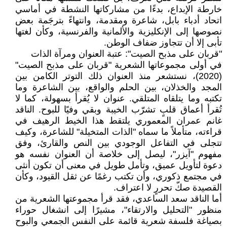
خارطة الإبداع، بدءًا من مشاركاتها النشطة في أماسي
اتحاد أدباء بابل، شاعرة ومقدمة، وانتهاءً بترجَمة بعض
نصوصها إلى الإنكليزية والألمانية والفرنسية، وكأن لغتها
تأبى إلا أن تتجاوز ضفاف الوطن.
"قربان على مذبح الصيت": عتبة العنوان ومرآة الذات
في أولى مجموعاتها الشعرية "قربان على مذبح الصيت"
(2020)، نستشعر منذ العنوان ذلك التوتر الكامن بين
المجد والخذلان، بين الحلم والواقع، بين الشاعرة وما
تكتبه وما يتلقاه المتلقي. عنوان لا يُقرأ بسهولة، كما لا
تُقرأ أعماق قلبٍ تشرّب الخيبة وبقي وفيًا للبوح. الناقد
غانم عمران المعموري يلتقط هذا الخيط الرهيف في
قراءته، متأملاً ما سماه "الذات المتخيلة" للشاعرة، وكيف
تتجلى في التفاعل الوجودي بين النص والقارئ، وفق
مفهوم "آيزر"، ليصل إلى خلاصة أن العنوان نفسه هو
دعوة لتأويل عميق، وتأمل طويل في معنى أن تكون أنثى
في مجتمع ذكوري، وأن تكتب رغمًا عن ثقل القيود، وكأن
القصيدة صكّ تحررٍ لا اعتراف.
أما الناقد سعد الساعدي، فقد قرأ مجموعتها الشعرية من
منظور "التحليل والارتقاء"، مشيرًا إلى انشغال حوراء
بصياغة فلسفة شعرية قائمة على النفس الجمعي والبوح