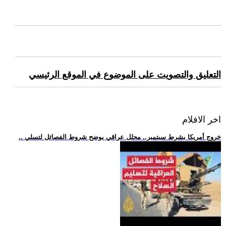
التعليق والتصويت على الموضوع في الموقع الرئيسي
اخر الافلام
.. خروج أمريكا بشرط سبتمبر.. محلل عراقي يوضح شروط الفصائل لتسلي