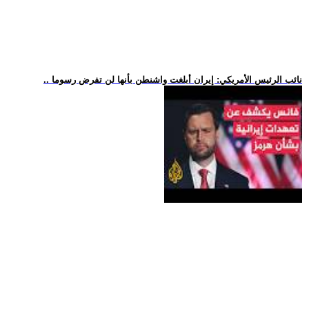
.. نائب الرئيس الأمريكي: إيران أبلغت واشنطن بأنها لن تفرض رسوما