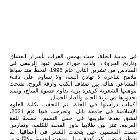
في مدينة الحلة، حيث يهمس الفرات بأسرار العشاق
وتاريخ الحروف، ولدت حوراء ميثم عبود الربيعي في
السادس من تشرين الثاني عام 1998، لتخطّ منذ صباها
ملامح شاعرة لا تهادن اللغة، ولا تساوم على دفء
المشاعر. هناك، بين ضفاف الكتب وأزقة الروح، تفتحت
موهبتها الشعرية كزهرة برية تقاوم قسوة المناخ، وتمتد
بجذورها في تربة الحلم والعناد الجميل.
أكملت دراستها في الحلة، ثم التحقت بكلية العلوم
الإسلامية في جامعة بابل، وتخرجت فيها عام 2021،
لتشق بعدها طريقها في حقل التعليم، معلّمةً للغة
العربية، تنثر بين طلابها بذور المحبة للكلمة، وتمارس
صمت المعلمين حين يتحدث الشعر في أعماقها. لم
تنتظر فرصة لكي تُعرَف، بل صنعت لنفسها مكانًا على