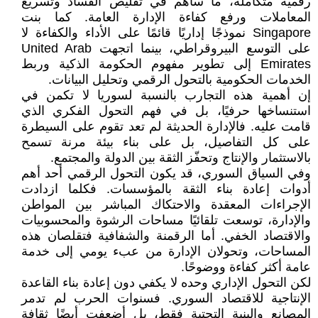
رقمية متكاملة، ما ساهم في تقليص الفساد وتسريع
المعاملات ورفع كفاءة الإدارة العامة. كما بنت
Singapore نموذجًا إداريًا قائمًا على الأداء والكفاءة لا
على التوسع البيروقراطي، بينما اتجهت United Arab
Emirates إلى تطوير مفهوم الحكومة الذكية وربط
الخدمات الحكومية بالتحول الرقمي وتحليل البيانات.
إن أهمية هذه التجارب بالنسبة لسوريا لا تكمن في
استنساخها حرفيًا، بل في فهم التحول الفكري الذي
قامت عليه. فالإدارة الحديثة لم تعد تقوم على السيطرة
على كل التفاصيل، بل على بناء بيئة مرنة تسمح
بالاستثمار والإنتاج وتحفّز الثقة بين الدولة والمجتمع.
وفي السياق السوري، قد يكون التحول الرقمي أحد أهم
أدوات إعادة بناء الثقة بالمؤسسات. فكلما ازدادت
الإجراءات المعقدة والاحتكاك المباشر بين المواطن
والإدارة، توسعت تلقائيًا مساحات الرشوة والمحسوبيات
والاقتصاد الخفي. أما الرقمنة والشفافية فتقلصان هذه
المساحات، وتحولان الإدارة من عبء يومي إلى خدمة
عامة أكثر كفاءة ووضوحًا.
لكن التحول الإداري وحده لا يكفي دون إعادة بناء القاعدة
الإنتاجية للاقتصاد السوري. فسنوات الحرب لم تدمر
المصانع والبنية التحتية فقط، بل أضعفت أيضًا ثقافة