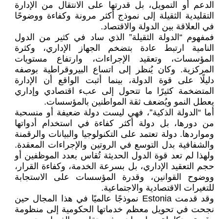
الدعم أو التمويل، بل قدرتها على الانتقال من الإدارة
التقليدية الثقيلة إلى نموذج أكثر مرونة وكفاءة ووضوحًا
في العلاقة بين الدولة والاقتصاد.
فمفهوم “الدولة الثقيلة” الذي ساد في كثير من الدول
النامية ارتبط عادة بتضخم الجهاز الإداري، وكثرة
المؤسسات، وتعقيد الإجراءات، وارتفاع مستويات
المركزية. وكان يُنظر إلى اتساع البيروقراطية بوصفه
دليلًا على قوة الدولة، بينما أثبت الواقع أن الإدارة
المتضخمة كثيرًا ما تتحول إلى عبء اقتصادي وإداري
يعطل النمو ويُضعف ثقة المواطنين بالمؤسسات.
أما “الدولة الذكية”، فهي ليست دولة ضعيفة أو منسحبة
من دورها، بل دولة أكثر كفاءة في استخدام أدواتها
ومواردها. دولة تعتمد على التكنولوجيا والبيانات والرقمنة
والشفافية بدل التوسع في الروتين والإجراءات المعقدة.
ولهذا لم تعد قوة الدول الحديثة تُقاس بعدد الموظفين أو
حجم التعقيد الإداري، بل بسرعة الخدمة، وكفاءة القرار،
ووضوح القوانين، وقدرة المؤسسات على الاستجابة
للتغيرات الاقتصادية والاجتماعية.
وقد قدمت Estonia نموذجًا عالميًا في هذا المجال حين
نجحت في تحويل معظم خدماتها الحكومية إلى منظومة