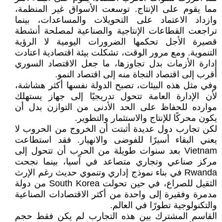
مما يقوم على الإنتاج. توسعت الأسواق غير المنظمة،
وازداد الاعتماد على التحويلات والمساعدات، بينما
تراجعت القطاعات الإنتاجية والصناعية لمصلحة أنشطة
قصيرة الأجل تحكمها الضرورات اليومية لا الرؤية
التنموية. ومع مرور الوقت، تشكلت بيئة اقتصادية اعتادت
إدارة الأزمات بدل تجاوزها، ما جعل الاقتصاد السوري
أقرب إلى اقتصاد النجاة منه إلى اقتصاد النمو.
وفي مثل هذه البيئات، تصبح الدولة نفسها أكثر هشاشة،
لأن الإدارة العامة تتحول تدريجيًا إلى جهاز يستهلك
موارده للحفاظ على الحد الأدنى من التوازن بدل أن
يكون محركًا للإنتاج والاستثمار والتطوير.
لكن تجارب دول عديدة أثبتت أن الخروج من الحروب لا
يعني البقاء أسيرًا للفوضى والانهيار. فقد استطاعت
Vietnam بعد سنوات طويلة من الحرب أن تتحول إلى
مركز صناعي وتجاري متصاعد في آسيا، بينما نجحت
Rwanda في بناء نموذج إداري وتنموي حديث رغم الإرث
الثقيل للصراع، في حين تحولت South Korea من دولة
مدمرة وفقيرة إلى واحدة من أكثر الاقتصادات الصناعية
والتكنولوجية تطورًا في العالم.
القاسم المشترك بين هذه التجارب لم يكن فقط حجم