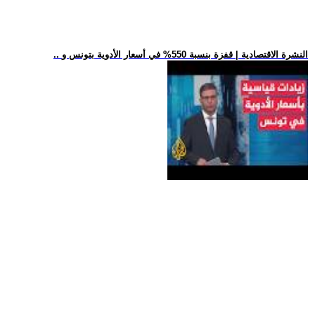
.. النشرة الاقتصادية | قفزة بنسبة 550% في أسعار الأدوية بتونس و