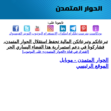
تابعونا على:
بودكاست
بنترست
تيلكرام
لينكدإن
الانستغرام
اليوتيوب
التويتر
الفيسبوك
تبرعاتكم وتبرعاتكن المالية تحفظ استقلال الحوار المتمدن،
فشاركونا في دعم استمرارية هذا الفضاء اليساري الحر
[اشترك في قناة ‫«الحوار المتمدن» على اليوتيوب]
الحوار المتمدن - موبايل
الموقع الرئيسي