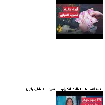
.. نافذة اقتصادية | عمالقة التكنولوجيا ينفقون 170 مليار دولار ع