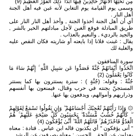
مِن تَحْتِهَا الْأَنْهَارُ خَالِدِينَ فِيهَا أَبَدًا ۚ ذَٰلِكَ الْفَوْزُ الْعَظِيمُ (9)
وسمى يوم القيامة يوم التغابن لأنه غبن فيه أهل الجنة
أهل النار .
أي أن أهل الجنة أخذوا الجنة , وأخذ أهل النار النار على
طريق المبادلة فوقع الغبن لأجل مبادلتهم الخير بالشر ,
والجيد بالرديء , والنعيم بالعذاب .
يقال : غبنت فلانا إذا بايعته أو شاريته فكان النقص عليه
والغلبة لك
سورة المنافقون
اتَّخَذُوا أَيْمَانَهُمْ جُنَّةً فَصَدُّوا عَن سَبِيلِ اللَّهِ ۚ إِنَّهُمْ سَاءَ مَا
كَانُوا يَعْمَلُونَ (2)
جُنَّةً : وقوله: (جُنَّةٍ ) : سترة يستترون بها كما يستتر
المستجنّ بجنته في حرب وقتال، فيمنعون بها أنفسهم
وذراريهم وأموالهم، ويدفعون بها عنها.
۞ وَإِذَا رَأَيْتَهُمْ تُعْجِبُكَ أَجْسَامُهُمْ ۖ وَإِن يَقُولُوا تَسْمَعْ لِقَوْلِهِمْ
ۖ كَأَنَّهُمْ خُشُبٌ مُّسَنَّدَةٌ ۖ يَحْسَبُونَ كُلَّ صَيْحَةٍ عَلَيْهِمْ ۚ هُمُ
الْعَدُوُّ فَاحْذَرْهُمْ ۚ قَاتَلَهُمُ اللَّهُ ۖ أَنَّىٰ يُؤْفَكُونَ (4)
" أنى يؤفكون " أي يكذبون قاله ابن عباس . قتادة : معناه
يعدلون عن الحق . الحسن : معناه يصرفون عن الرشد