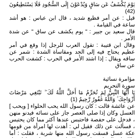
يَوْمَ يُكْشَفُ عَن سَاقٍ وَيُدْعَوْنَ إِلَى السُّجُودِ فَلَا يَسْتَطِيعُونَ
(42)
قيل : عن أمر فظيع شديد ، قال ابن عباس : هو أشد
ساعة في القيامة .
قال سعيد بن جبير : " يوم يكشف عن ساق " عن شدة
الأمر .
وقال ابن قتيبة : تقول العرب للرجل إذا وقع في أمر
عظيم يحتاج فيه إلى الجد ومقاساة الشدة : شمر عن
ساقه ويقال : إذا اشتد الأمر في الحرب : كشفت الحرب
عن ساق
مؤامرة نسائية
سورة التحريم
يَا أَيُّهَا النَّبِيُّ لِمَ تُحَرِّمُ مَا أَحَلَّ اللَّهُ لَكَ ۖ تَبْتَغِي مَرْضَاتَ
أَزْوَاجِكَ ۚ وَاللَّهُ غَفُورٌ رَّحِيمٌ (1)
عن عائشة قالت : كان رسول الله يحب الحلواء [ ويحب ]
العسل وكان إذا صلى العصر جاز على نسائه فيدنو منهن
، فدخل على حفصة فاحتبس عندها أكثر مما كان يحتبس
، فسألت عن ذلك فقيل لي : أهدت لها امرأة من قومها
عكة عسل فسقت رسول الله منها شربة ، فقلت : أما