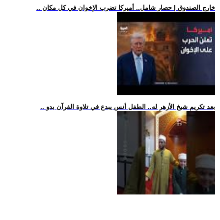
.. خارج الصندوق | حصار شامل.. أميركا تضرب الإخوان في كل مكان
.. بعد تكريم شيخ الأزهر له.. الطفل أنس يبدع في تلاوة القرآن بدو