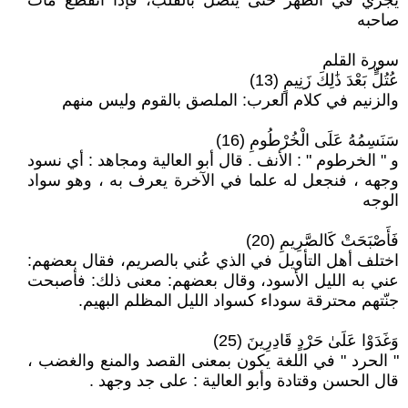
يجري في الظهر حتى يتصل بالقلب، فإذا انقطع مات
صاحبه
سورة القلم
عُتُلٍّ بَعْدَ ذَٰلِكَ زَنِيمٍ (13)
والزنيم في كلام العرب: الملصق بالقوم وليس منهم
سَنَسِمُهُ عَلَى الْخُرْطُومِ (16)
و " الخرطوم " : الأنف . قال أبو العالية ومجاهد : أي نسود
وجهه ، فنجعل له علما في الآخرة يعرف به ، وهو سواد
الوجه
فَأَصْبَحَتْ كَالصَّرِيمِ (20)
اختلف أهل التأويل في الذي عُني بالصريم، فقال بعضهم:
عني به الليل الأسود، وقال بعضهم: معنى ذلك: فأصبحت
جنّتهم محترقة سوداء كسواد الليل المظلم البهيم.
وَغَدَوْا عَلَىٰ حَرْدٍ قَادِرِينَ (25)
" الحرد " في اللغة يكون بمعنى القصد والمنع والغضب ،
قال الحسن وقتادة وأبو العالية : على جد وجهد .