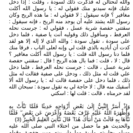
والله لنحتالن له فذكرت ذلك لسودة ، وقلت : إذا دخل
عليك فإنه سيدنو منك فقولي له : يا رسول الله أكلت
مغافير ؟ فإنه سيقول : لا فقولي له : ما هذه الريح وكان
رسول الله يشتد عليه أن يوجد منه الريح ، فإنه سيقول :
سقتني حفصة شربة عسل ، فقولي له : جرست نحله
العرفط ، وسأقول ذلك وقوليه أنت يا صفية ، فلما دخل
على سودة ، تقول سودة : والله الذي لا إله إلا هو لقد
كدت أن أباديه بالذي قلت لي وإنه لعلى الباب ، فرقا منك
فلما دنا رسول الله قلت : يا رسول الله أكلت مغافير ؟
قال : لا ، قلت : فما بال هذه الريح ! قال : سقتني حفصة
شربة عسل ، قالت : جرست نحله العرفط ، فلما دخل
علي قلت له مثل ذلك ، ودخل على صفية فقالت له مثل
ذلك ، فلما دخل على حفصة قالت له : يا رسول الله ألا
أسقيك منه قال : لا حاجة لي به تقول سودة : سبحان الله
لقد حرمناه ، قالت : قلت لها : اسكتي
وَإِذْ أَسَرَّ النَّبِيُّ إِلَىٰ بَعْضِ أَزْوَاجِهِ حَدِيثًا فَلَمَّا نَبَّأَتْ بِهِ
وَأَظْهَرَهُ اللَّهُ عَلَيْهِ عَرَّفَ بَعْضَهُ وَأَعْرَضَ عَن بَعْضٍ ۖ فَلَمَّا
نَبَّأَهَا بِهِ قَالَتْ مَنْ أَنبَأَكَ هَٰذَا ۖ قَالَ نَبَّأَنِيَ الْعَلِيمُ الْخَبِيرُ (3)
والحديث هو ما حصل من اختلاء النبي صلى الله عليه
وسلم بجاريته مارية وما دار بينه وبين حفصة وقوله