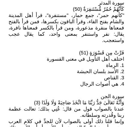
سورة المدثر
كَأَنَّهُمْ حُمُرٌ مُّسْتَنفِرَةٌ (50)
"كأنهم حمر"، جمع حمار، "مستنفرة"، قرأ أهل المدينة
والشام بفتح الفاء، وقرأ الباقون بكسرها، فمن قرأ بالفتح
فمعناها منفرة مذعورة، ومن قرأ بالكسر فمعناها نافرة،
يقال: نفر واستنفر بمعنى واحد، كما يقال عجب
واستعجب.
فَرَّتْ مِن قَسْوَرَةٍ (51)
اختلف أهل التأويل في معنى القسورة
1. الرماة
2. الأسد بلسان الحبشة
3. القناص
4. هي أصوات الرجال
سورة الجن
وَأَنَّهُ تَعَالَىٰ جَدُّ رَبِّنَا مَا اتَّخَذَ صَاحِبَةً وَلَا وَلَدًا (3)
عندنا بالصواب قول من قال: عُنِي بذلك: تعالت عظمة
ربنا وقُدرته وسلطانه.
وإنما قلنا ذلك أولى بالصواب لأن للجدِّ في كلام العرب