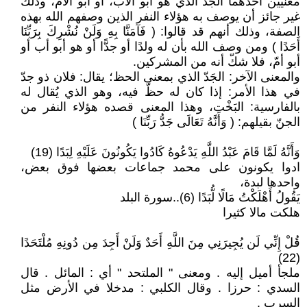
معنيين أحدهما الجدّ الذي هو أبو الأب، أو أبو الأم، وذلك
غير جائز أن يوصف به هؤلاء النفر الذين وصفهم الله بهذه
الصفة، وذلك أنهم قد قالوا: ( فَآمَنَّا بِهِ وَلَنْ نُشْرِكَ بِرَبِّنَا
أَحَدًا ) ومن وصف الله بأن له ولدًا أو جدًّا أو هو أبو أب أو
أبو أمّ، فلا شكّ أنه من المشركين.
والمعنى الآخر: الجَدّ الذي بمعنى الحظ؛ يقال: فلان ذو جدّ
في هذا الأمر: إذا كان له حظّ فيه، وهو الذي يُقال له
بالفارسية: البَخْت، وهذا المعنى قصده هؤلاء النفر من
الجنّ بقيلهم: ( وَأَنَّهُ تَعَالَى جَدُّ رَبِّنَا )
وَأَنَّهُ لَمَّا قَامَ عَبْدُ اللَّهِ يَدْعُوهُ كَادُوا يَكُونُونَ عَلَيْهِ لِبَدًا (19)
ادوا يكونون على محمد جماعات بعضها فوق بعض،
واحدها لبدة،
يَقُولُ أَهْلَكْتُ مَالًا لُّبَدًا (6)..سورة البلد
هلكت مالا كثيرا
قُلْ إِنِّي لَن يُجِيرَنِي مِنَ اللَّهِ أَحَدٌ وَلَنْ أَجِدَ مِن دُونِهِ مُلْتَحَدًا
(22)
ملجأ أميل إليه . ومعنى " الملتحد " أي : المائل . قال
السدي : حرزا . وقال الكلبي : مدخلا في الأرض مثل
السرب .