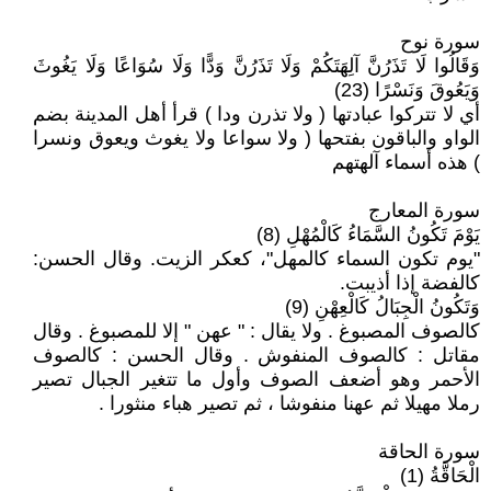
سورة نوح
وَقَالُوا لَا تَذَرُنَّ آلِهَتَكُمْ وَلَا تَذَرُنَّ وَدًّا وَلَا سُوَاعًا وَلَا يَغُوثَ
وَيَعُوقَ وَنَسْرًا (23)
أي لا تتركوا عبادتها ( ولا تذرن ودا ) قرأ أهل المدينة بضم
الواو والباقون بفتحها ( ولا سواعا ولا يغوث ويعوق ونسرا
) هذه أسماء آلهتهم
سورة المعارج
يَوْمَ تَكُونُ السَّمَاءُ كَالْمُهْلِ (8)
"يوم تكون السماء كالمهل"، كعكر الزيت. وقال الحسن:
كالفضة إذا أذيبت.
وَتَكُونُ الْجِبَالُ كَالْعِهْنِ (9)
كالصوف المصبوغ . ولا يقال : " عهن " إلا للمصبوغ . وقال
مقاتل : كالصوف المنفوش . وقال الحسن : كالصوف
الأحمر وهو أضعف الصوف وأول ما تتغير الجبال تصير
رملا مهيلا ثم عهنا منفوشا ، ثم تصير هباء منثورا .
سورة الحاقة
الْحَاقَّةُ (1)