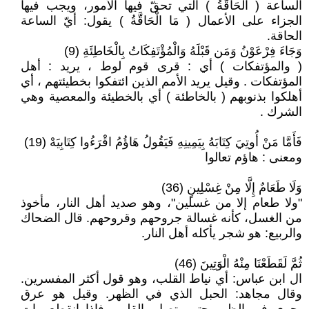
الساعة ( الْحَاقَّةُ ) التي تحقّ فيها الأمور، ويجب فيها
الجزاء على الأعمال ( مَا الْحَاقَّةُ ) يقول: أيّ الساعة
الحاقة.
وَجَاءَ فِرْعَوْنُ وَمَن قَبْلَهُ وَالْمُؤْتَفِكَاتُ بِالْخَاطِئَةِ (9)
( والمؤتفكات ) أي : قرى قوم لوط ، يريد : أهل
المؤتفكات . وقيل يريد الأمم الذين ائتفكوا بخطيئتهم ، أي
أهلكوا بذنوبهم ( بالخاطئة ) أي بالخطيئة والمعصية وهي
الشرك .
فَأَمَّا مَنْ أُوتِيَ كِتَابَهُ بِيَمِينِهِ فَيَقُولُ هَاؤُمُ اقْرَءُوا كِتَابِيَهْ (19)
ومعنى : هاؤم تعالوا
وَلَا طَعَامٌ إِلَّا مِنْ غِسْلِينٍ (36)
"ولا طعام إلا من غسلين"، وهو صديد أهل النار، مأخوذ
من الغسل، كأنه غسالة جروحهم وقروحهم. قال الضحاك
والربيع: هو شجر يأكله أهل النار.
ثُمَّ لَقَطَعْنَا مِنْهُ الْوَتِينَ (46)
ال ابن عباس: أي نياط القلب، وهو قول أكثر المفسرين.
وقال مجاهد: الحبل الذي في الظهر. وقيل هو عرق