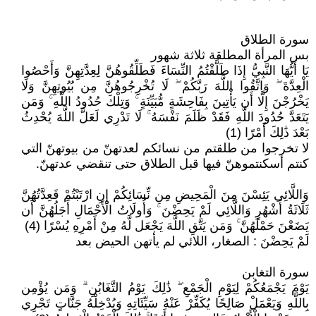
سورة الطلاق
بس المرأة المطلقة ثلاثة شهور
يَا أَيُّهَا النَّبِيُّ إِذَا طَلَّقْتُمُ النِّسَاءَ فَطَلِّقُوهُنَّ لِعِدَّتِهِنَّ وَأَحْصُوا
الْعِدَّةَ ۖ وَاتَّقُوا اللَّهَ رَبَّكُمْ ۖ لَا تُخْرِجُوهُنَّ مِن بُيُوتِهِنَّ وَلَا
يَخْرُجْنَ إِلَّا أَن يَأْتِينَ بِفَاحِشَةٍ مُّبَيِّنَةٍ ۚ وَتِلْكَ حُدُودُ اللَّهِ ۚ وَمَن
يَتَعَدَّ حُدُودَ اللَّهِ فَقَدْ ظَلَمَ نَفْسَهُ ۚ لَا تَدْرِي لَعَلَّ اللَّهَ يُحْدِثُ
بَعْدَ ذَٰلِكَ أَمْرًا (1)
لا تخرجوا من طلقتم من نسائكم لعدتهنّ من بيوتهنّ التي
كنتم أسكنتموهنّ فيها قبل الطلاق حتى تنقضي عدتهنّ.
وَاللَّائِي يَئِسْنَ مِنَ الْمَحِيضِ مِن نِّسَائِكُمْ إِنِ ارْتَبْتُمْ فَعِدَّتُهُنَّ
ثَلَاثَةُ أَشْهُرٍ وَاللَّائِي لَمْ يَحِضْنَ ۚ وَأُولَاتُ الْأَحْمَالِ أَجَلُهُنَّ أَن
يَضَعْنَ حَمْلَهُنَّ ۚ وَمَن يَتَّقِ اللَّهَ يَجْعَل لَّهُ مِنْ أَمْرِهِ يُسْرًا (4)
لَمْ يَحِضْنَ : الصغار، اللائي لم يأتهن الحيض بعد
سورة التغابن
يَوْمَ يَجْمَعُكُمْ لِيَوْمِ الْجَمْعِ ۖ ذَٰلِكَ يَوْمُ التَّغَابُنِ ۗ وَمَن يُؤْمِن
بِاللَّهِ وَيَعْمَلْ صَالِحًا يُكَفِّرْ عَنْهُ سَيِّئَاتِهِ وَيُدْخِلْهُ جَنَّاتٍ تَجْرِي