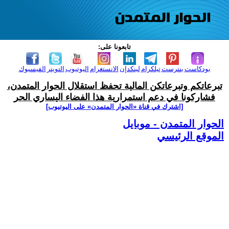
تابعونا على:
بودكاست
بنترست
تيلكرام
لينكدإن
الانستغرام
اليوتيوب
التويتر
الفيسبوك
تبرعاتكم وتبرعاتكن المالية تحفظ استقلال الحوار المتمدن،
فشاركونا في دعم استمرارية هذا الفضاء اليساري الحر
[اشترك في قناة ‫«الحوار المتمدن» على اليوتيوب]
الحوار المتمدن - موبايل
الموقع الرئيسي