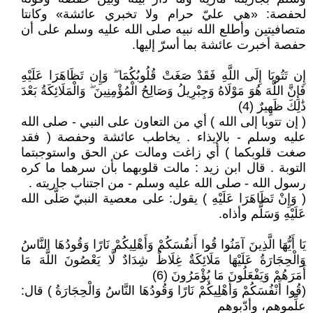
لحفصة: «هي عليّ حرام ولا تخبري عائشة» وكانتا
متصافيتين وأطلع الله نبيه صلى الله عليه وسلم على أن
حفصة أخبرت عائشة بما أسرّ إليها.
إِن تَتُوبَا إِلَى اللَّهِ فَقَدْ صَغَتْ قُلُوبُكُمَا ۖ وَإِن تَظَاهَرَا عَلَيْهِ
فَإِنَّ اللَّهَ هُوَ مَوْلَاهُ وَجِبْرِيلُ وَصَالِحُ الْمُؤْمِنِينَ ۖ وَالْمَلَائِكَةُ بَعْدَ
ذَٰلِكَ ظَهِيرٌ (4)
( إن تتوبا إلى الله ) أي من التعاون على النبي - صلى الله
عليه وسلم - بالإيذاء . يخاطب عائشة وحفصة ( فقد
صغت قلوبكما ) أي زاغت ومالت عن الحق واستوجبتما
التوبة . قال ابن زيد : مالت قلوبهما بأن سرهما ما كره
رسول الله - صلى الله عليه وسلم - من اجتناب جاريته .
( وَإِنْ تَظَاهَرَا عَلَيْهِ ) يقول: على معصية النبيّ صَلَّى الله
عَلَيْهِ وَسَلَّم وأذاه.
يَا أَيُّهَا الَّذِينَ آمَنُوا قُوا أَنفُسَكُمْ وَأَهْلِيكُمْ نَارًا وَقُودُهَا النَّاسُ
وَالْحِجَارَةُ عَلَيْهَا مَلَائِكَةٌ غِلَاظٌ شِدَادٌ لَّا يَعْصُونَ اللَّهَ مَا
أَمَرَهُمْ وَيَفْعَلُونَ مَا يُؤْمَرُونَ (6)
(قُوا أَنْفُسَكُمْ وَأَهْلِيكُمْ نَارًا وَقُودُهَا النَّاسُ وَالْحِجَارَةُ ) قال:
علِّموهم، وأدّبوهم