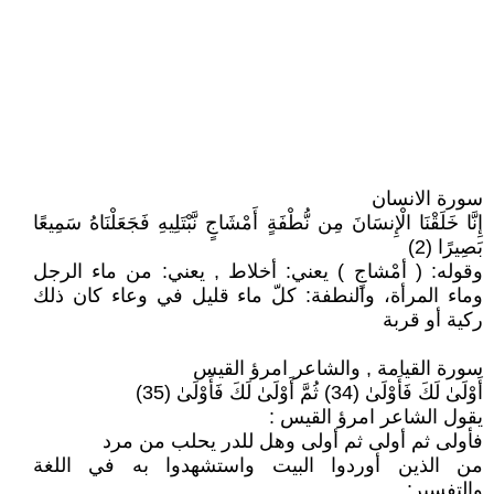
سورة الانسان
إِنَّا خَلَقْنَا الْإِنسَانَ مِن نُّطْفَةٍ أَمْشَاجٍ نَّبْتَلِيهِ فَجَعَلْنَاهُ سَمِيعًا
بَصِيرًا (2)
وقوله: ( أمْشاجٍ ) يعني: أخلاط , يعني: من ماء الرجل
وماء المرأة، والنطفة: كلّ ماء قليل في وعاء كان ذلك
ركية أو قربة
سورة القيامة , والشاعر امرؤ القيس
أَوْلَىٰ لَكَ فَأَوْلَىٰ (34) ثُمَّ أَوْلَىٰ لَكَ فَأَوْلَىٰ (35)
يقول الشاعر امرؤ القيس :
فأولى ثم أولى ثم أولى وهل للدر يحلب من مرد
من الذين أوردوا البيت واستشهدوا به في اللغة
والتفسير: