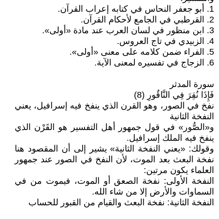
1. أبو جعفر النحاس في كتابه إعراب القرآن.
2. القرطبي في الجامع لأحكام القرآن.
3. ابن منظور في لسان العرب عند مادة «أولى».
4. الزبيدي في تاج العروس.
5. الفراء ضمن كلامه على معنى «أولى».
6. الزجاج في تفسيره لمعنى الآية.
سورة المدثر
فَإِذَا نُقِرَ فِي النَّاقُورِ (8)
نفخ في الصور، وهو القرن الذي ينفخ فيه إسرافيل، يعني
النفخة الثانية
و«الصُّور» في قول جمهور أهل التفسير هو القَرْن الذي
ينفخ فيه الملك إسرافيل.
وقولك: «يعني النفخة الثانية» يشير إلى أن المقصود هنا
نفخة البعث بعد الموت، لأن النفخ في الصور عند جمهور
العلماء يكون مرتين:
النفخة الأولى: نفخة الصعق أو الموت، فيموت من في
السماوات والأرض إلا من شاء الله.
النفخة الثانية: نفخة البعث والقيام من القبور للحساب