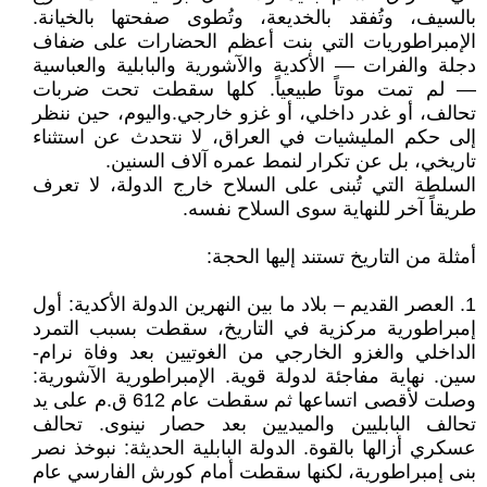
بالسيف، وتُفقد بالخديعة، وتُطوى صفحتها بالخيانة.
الإمبراطوريات التي بنت أعظم الحضارات على ضفاف
دجلة والفرات — الأكدية والآشورية والبابلية والعباسية
— لم تمت موتاً طبيعياً. كلها سقطت تحت ضربات
تحالف، أو غدر داخلي، أو غزو خارجي.واليوم، حين ننظر
إلى حكم المليشيات في العراق، لا نتحدث عن استثناء
تاريخي، بل عن تكرار لنمط عمره آلاف السنين.
السلطة التي تُبنى على السلاح خارج الدولة، لا تعرف
طريقاً آخر للنهاية سوى السلاح نفسه.
أمثلة من التاريخ تستند إليها الحجة:
1. العصر القديم – بلاد ما بين النهرين الدولة الأكدية: أول
إمبراطورية مركزية في التاريخ، سقطت بسبب التمرد
الداخلي والغزو الخارجي من الغوتيين بعد وفاة نرام-
سين. نهاية مفاجئة لدولة قوية. الإمبراطورية الآشورية:
وصلت لأقصى اتساعها ثم سقطت عام 612 ق.م على يد
تحالف البابليين والميديين بعد حصار نينوى. تحالف
عسكري أزالها بالقوة. الدولة البابلية الحديثة: نبوخذ نصر
بنى إمبراطورية، لكنها سقطت أمام كورش الفارسي عام