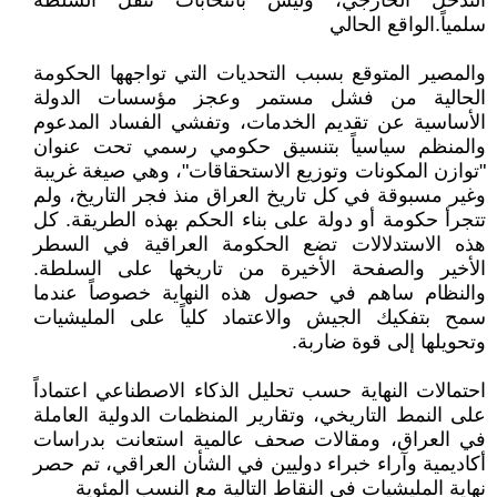
التدخل الخارجي، وليس بانتخابات تنقل السلطة
سلمياً.الواقع الحالي
والمصير المتوقع بسبب التحديات التي تواجهها الحكومة
الحالية من فشل مستمر وعجز مؤسسات الدولة
الأساسية عن تقديم الخدمات، وتفشي الفساد المدعوم
والمنظم سياسياً بتنسيق حكومي رسمي تحت عنوان
"توازن المكونات وتوزيع الاستحقاقات"، وهي صيغة غريبة
وغير مسبوقة في كل تاريخ العراق منذ فجر التاريخ، ولم
تتجرأ حكومة أو دولة على بناء الحكم بهذه الطريقة. كل
هذه الاستدلالات تضع الحكومة العراقية في السطر
الأخير والصفحة الأخيرة من تاريخها على السلطة.
والنظام ساهم في حصول هذه النهاية خصوصاً عندما
سمح بتفكيك الجيش والاعتماد كلياً على المليشيات
وتحويلها إلى قوة ضاربة.
احتمالات النهاية حسب تحليل الذكاء الاصطناعي اعتماداً
على النمط التاريخي، وتقارير المنظمات الدولية العاملة
في العراق، ومقالات صحف عالمية استعانت بدراسات
أكاديمية وآراء خبراء دوليين في الشأن العراقي، تم حصر
نهاية المليشيات في النقاط التالية مع النسب المئوية