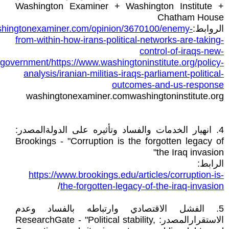
Washington Examiner + Washington Institute +
Chatham House
الروابط:
shingtonexaminer.com/opinion/3670100/enemy-
from-within-how-irans-political-networks-are-taking-
control-of-iraqs-new-
government/https://www.washingtoninstitute.org/policy-
analysis/iranian-militias-iraqs-parliament-political-
outcomes-and-us-response
washingtonexaminer.comwashingtoninstitute.org
4. انهيار الخدمات والفساد وتأثيره على الدولةالمصدر:
Brookings - "Corruption is the forgotten legacy of
the Iraq invasion"
الرابط:
https://www.brookings.edu/articles/corruption-is-
/
the-forgotten-legacy-of-the-iraq-invasion
5. الفشل الاقتصادي وارتباطه بالفساد وعدم
الاستقرارالمصدر: ResearchGate - "Political stability,