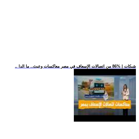
.. شبكات | %86 من اتصالات الإسعاف في مصر معاكسات وعبث.. ما الدا