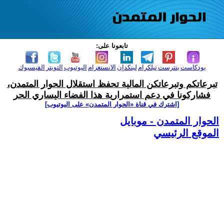
تابعونا على:
بودكاست
بنترست
تيلكرام
لينكدإن
الانستغرام
اليوتيوب
التويتر
الفيسبوك
تبرعاتكم وتبرعاتكن المالية تحفظ استقلال الحوار المتمدن،
فشاركونا في دعم استمرارية هذا الفضاء اليساري الحر
[اشترك في قناة ‫«الحوار المتمدن» على اليوتيوب]
الحوار المتمدن - موبايل
الموقع الرئيسي