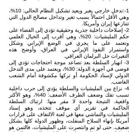
1-:تدخل خارجي يغير ويعيد تشكيل النظام الحالي: 10%،
وهي الأقل احتمالاً بسبب تغير وتداخل مصالح الدول التي
تتنازعها إيران وأمريكا.
2- إصلاحات داخلية جذرية وحقيقية تؤدي إلى القضاء على
حكم المليشيات: 20%، وهي أقرب إلى الخيال العلمي
وتعتمد على ما يجري في الوضع الإيراني وشكل
واستمرار النفوذ الإيراني في العراق، وأوضح هذه
التغيرات حل البرلمان العراقي.
3- انهيار السلطة بعد تصاعد موجة احتجاجات تؤدي إلى
فوضى في أجهزة الدولة: 30%، ويعتمد على مدى التدخل
الدولي لإسناد الحكومة أو تركها مكشوفة أمام الشعب
الغاضب.
4- نزاع بين المليشيات والسلطة يؤدي إلى حرب داخلية
تسبب تفك وضعف الطرف الأضعف: 40%، وهو الأكثر
واقعية. النتيجة واحدة لا مفر منها: ارتباك السلطة
الحاكمة في تقرير أي موقف تتخذه، وهو إسناد
المليشيات والتماشي معها في لعبة الالتفاف على قرارات
أمريكا بإنهاء السلاح المنفلت، وظهور الدولة كلها بشكل
ضعيف. حتى لو تم وانتصرت على المليشيات، فالثمن هو