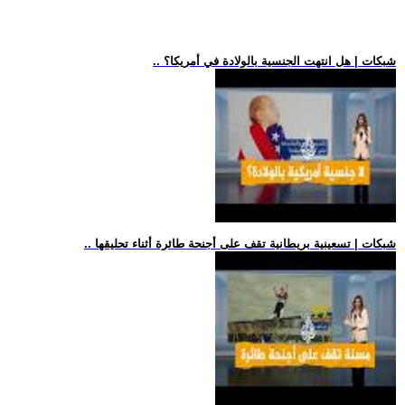
.. شبكات | هل انتهت الجنسية بالولادة في أمريكا؟
.. شبكات | تسعينية بريطانية تقف على أجنحة طائرة أثناء تحليقها