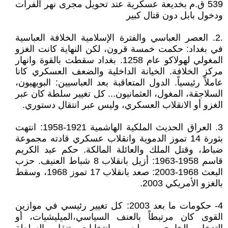
539 ق.م بخديعة عسكرية عند تحويل مجرى نهر الفرات
ودخول بابل دون قتال كبير
.2. العصر العباسي والفترة الإسلامية الخلافة العباسية
في بغداد: حكمت خمسة قرون، لكن النهاية كانت الغزو
المغولي لهولاكو عام 1258. بغداد سقطت بالقوة وانهار
مركز الخلافة. الخيانة الداخلية والضعف العسكري كانا
عاملاً رئيسياً. الدول المتعاقبة بعد العباسيين: البويهيون،
السلاجقة، المغول، العثمانيون... كل تغيير سلطة كان عبر
الغزو أو الانقلاب العسكري، وليس عبر انتقال دستوري.
3. العراق الحديث الملكية الهاشمية 1921-1958: انتهت
بثورة 14 تموز الدموية وانقلاب عسكري قادته مجموعة
ضباط، وقتل الملك والعائلة المالكة. حكم عبد الكريم
قاسم 1958-1963: أزيل بانقلاب 8 شباط العنيف. حزب
البعث 1968-2003: صعد بانقلاب 17 تموز 1968، وسقط
بالغزو الأمريكي 2003.
4- حكومات ما بعد 2003: كل تغيير رئيسي في موازين
القوى كان مرتبطاً بالعنف السياسي،الميليشيات، أو