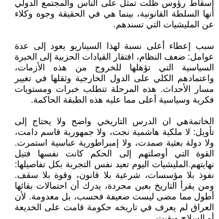
إسقاط رؤوس ظلت تمثل على الناس والمجتمع الدولي
أنها السلطة القانونية، بينما هي في الحقيقة وجوه وكلاء
عن المليشيات التي تسندهم.
سبب إعطاء أعلى نسبة لهذا السيناريو يعود إلى عدة
عوامل: ضعف النظام، افتقار القيادات الحزبية إلى الخبرة
السياسية التي تؤهلها للخروج من هذه الأزمات،
واعتمادهم الكلي على الدول الخارجية وثقلها في تغيير
مسار الأحداث. هذه المرحلة تتطلب خبرات ومستويات
فكرية وسياسية أعلى مما عليه هذه الطبقة الحاكمة.
الخاتمةهي ان الدرس التاريخي واضح ولا يحتاج إلى
تأويل: لا ملكية هاشمية نجت، ولا جمهورية قاسم دامت،
ولا دولة بعثية صمدت، ولا إمبراطورية عباسية استمرت.
القوة التي أوصلتهم إلى الحكم كانت نفسها فتيل
نهايتهم.المليشيات اليوم تعيد نفس التجربة بكل تفاصيلها:
نفوذ بلا مؤسسات، شرعية بلا قانون، وقوة بلا سقف.
ومن يقرأ التاريخ بعين مجردة، يدرك أن احتمالات بقائها
أطول مما مضى ليست ضعيفة فحسب، بل معدومة. لأن
العراق لم يعرف في تاريخه حكومة قامت على الخديعة
أو السلاح وبقيت.