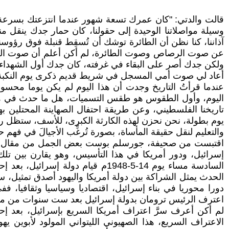
قالت والدتي: "كان عمرك تسعة شهور عندما انتزعتك بسرعة
وسيلة مواصلاتنا الوحيدة إلى حقولنا، كان حمار جدك ينقل م
آذاننا، كنا نظن أن الطائرة توشك أن تُسقِط قنبلة فوق رؤوس
عن صوت الرصاص وصوت الطائرة، لم أكن أعلم أن صوت الطائرة
ولكن جدك أصر على البقاء في غرفته، كان جدك أول الشهداء ف
أعاد لي صوت أمي المسجل في شريط قديم ذكرى يوم النكبة 15-5-1948م، هذه الذكرى، لم تكن ذكرى أليمة فقط، بل كانت كارثة وطنية فلسطينية كب
عندما قرأتُ التاريخ وجدت أن هذا اليوم لم يكن يوما محسو
اليوم، وأول الطقوس هو طقس التسميات، هل ما حدث في هذا
يوم بطولة، نحن نحزن لهذه الكارثة الكبرى، للأسف، ستظل رواي
والتعليم لنقل حقيقة المأساة، بصورة تُرغِّب الأجيالَ في فهم 
إسرائيل، ودور أمريكا في هذا التأسيس، وهو يقارن بين تلك
السادسة مساء يوم 14-5-1948م قيا
الحدث يمثل الشراكة بين دولة أمريكا واليهود أصدق تمثيل، س
اعترف الرئيس ترومان بدولة إسرائيل بعد ست سنوات من مؤتم
الاعتراف السريع، هذا الصهيوني الليتواني المولود لأبوين