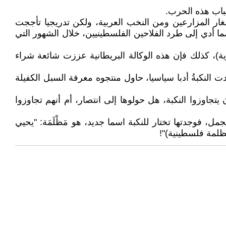
باب هذه الحرب.
ار المزارعين ومن النخب العربية، ولكن تدريجيا تأججت
 أدي إلى طرد الفلاحين الفلسطينيين، خلال الشهور التي
)، كذلك فإن هذه الوكالة البريطانية عززت شائعة شراء
 النكبةُ أدبا سياسيا، حاول منتجوه معرفة السبل الكفيلة
جاوزوا النكبة، هل حولوها إلى انتصار، أم أنهم تجاوزوا
فوجدتها تختار للنكبة اسما جديد، هو مَظْلَمَة: "يحيي