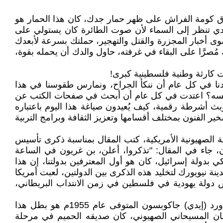
ق كومة الفراش على ظهر حمار جدك، كان هذا الحمار هو
 ولدي تنظر إلى السماء لأن صوت الطائرة كان يستولي على
وى أخبار المجزرة والقتل والتهجير، حملتك بسرعة لأبعدك
َّا على البقاء في غرفته، حاول والدك أن يحمله بقوة،
دنا في كل عام أن ننكأ الجراح، ونمارس طقوسنا في هذا
ت نفسه؟ اعتدت في كل عام أن أبحث في صفحات الكتب عن
تلين بهذا اليوم، كيف يُحيون يوم 14-5-1948م بمسيرات واحتفالات وبث أشرطة رقمية، كيف يُعيدون صياغة هذا اليوم باعتباره
ر الفنون بمختلف أقسامها وتعزيز الثقافة وبرامج التربية
 ليفنسون يوم 11-5-2026م هذا الكاتب هو رئيس الحركة الصهيونية الأمريكية، كتب المقال بمناسبة ذكرى تأسيس
، جاء في المقال: "تذكروا، أعلن، بن غريون في الساعة
 الأمريكي بدولة إسرائيل، كان هو أول المعترفين بدولتنا، إن هذا
 نيويورك لتخليد هذه الذكرى بين الدولتين، لعبت أمريكا
سيا وثقافيا، ففي مؤتمر، بالتيمور في نيويورك عام 1942م جرى إقرار تأسيس دولة يهودية في فلسطين في زمن الانتداب البريطاني،
لم أكن أعرف سرَّ اعتراف أمريكا السريع بإسرائيل، بعد إحدى عشرة دقيقة إلا بعد أن قرأت تاريخ الحدث، فقد كان، إدورد (إيدي) جاكوبسون المتوفى عام 1955م هو بطل هذا
ومان المسيحاني الصهيوني، كان صديقه الحميم في مرحلة