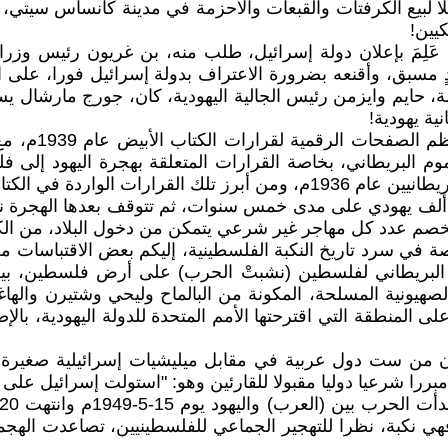
لا لبيع الكرفتات والقبعات والأحزمة في مدينة كانساس سيتي، 
يين!
من عَلِمَ بإعلان دولة إسرائيل، طلب منه، بن غريون رئيس و
 مسبق، وأقنعه بضرورة الاعتراف بدولة إسرائيل فورا، على 
 حايم وايزمن رئيس الجالية اليهودية، كان، جورج مارشال يسع
نية يهودية!
لاحظتُ أثناء م
لعموم البريطاني، بخاصة القرارات المتعلقة بهجرة اليهود إ
أعداد كبيرة من اليهود، مما أدى إلى ثورة الفلسطينيين ضد البريطانيين عام 6
دد اليهود ثلث السكان الفلسطينيين فقط، يسمح بإدخال 75 ألف يهودي على مدى خمس سنوات،
صم عدد كل مهاجر غير شرعي يتمكن من دخول البلاد، من الكوت
خاصة في سرد تاريخ النكبة الفلسطينية، إليكم بعض الاقتباسات 
داب البريطاني لفلسطين (نشبتْ الحرب) على أرض فلسطين، بين
الصهيونية المسلحة، المكونة من البالماح وليحي وشتيرن والها
ن ست دول عربية في مقابل ميليشيات إسرائيلية صغيرة، وأ
 شرعيا دوليا مقبولا للقارئين وهو: "استولت إسرائيل على الم
عرب فهي نكبة، نظرا للتهجير الجماعي للفلسطينيين، تصاعدت