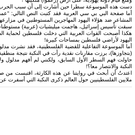
ومنع قيام دولة يهودية، على أرض (زعموا) ملكيتها"!
دست هذه الموسوعة سطرا حين أشارت إلى أن سبب الحرب يعود
أما صفحة البي بي سي العربية فقد كتبت النص التالي: "عم
المشاعر ضد هؤلاء اليهود المهاجرين المستوطنين في مزارعهم
سبقت تأسيس إسرائيل، هاجمت ميليشيات (عربية) مستوطنات ي
هكذا أصبحت القوات العربية التي دخلت فلسطين لحماية الف
اليهود لأراضي فلسطين بمساحات كبيرة!
أما الموسوعة التفاعلية للقضية الفلسطينية، فقد نشرت مدلولا
(بتجاوزها)، برزت مقارنات نقدية رأت في النكبة نتيجة منطقية
حاولت فهم السطر الأول السابق، ولكنني لم أفهم مدلول ولادة
النكبة والانتصار معا؟!
اعتدتُ أن أبحث في روايتنا عن هذه الكارثة، اقتبست من صف
ملايين الفلسطينيين حول العالم ذكرى النكبة التي أسفرت عن تشريد 750 ألف فلسطيني من بيوتهم، لا تزال هذه الذكرى (مَظل