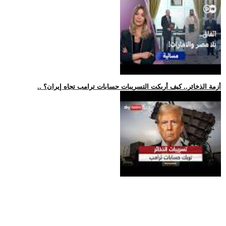
.. أزمة الذخائر.. كيف أربكت التسريبات حسابات ترامب تجاه إيران؟