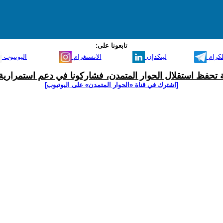
تابعونا على:
لكرام
لينكدإن
الانستغرام
اليوتيوب
ية تحفظ استقلال الحوار المتمدن، فشاركونا في دعم استمرارية 
[اشترك في قناة ‫«الحوار المتمدن» على اليوتيوب]