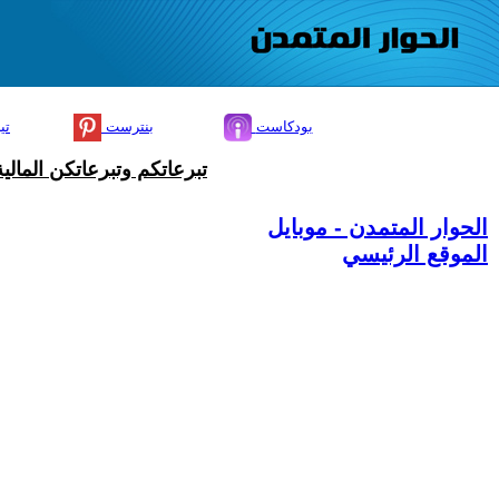
بودكاست
بنترست
تي
تبرعاتكم وتبرعاتكن المال
الحوار المتمدن - موبايل
الموقع الرئيسي