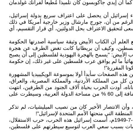
كما أن إيدي جاكوبسون كان تلميذا مُطيعا لفرانك غولدمان
زراء إسرائيل أن يحصل على اعتراف سريع بدولة إسرائيل،
الرغم من أن، جورج مارشال وزير خارجية أمريكا في ذلك
ى لتحقيق الاعتراف بحل الدولتين، أي قرار التقسيم، أي
تابعتي للتاريخ أن هناك إغفالا مقصودا في معظم الصفحات الرقمية لقرارات الكتاب الأبيض عام 1939م، مع العلم أن الكتاب الأبيض وثيقة سياسية أصدرتها الحكومة
لى فلسطين، وكيف أن بريطانيا كانت تغض الطرف عن هجرة
193م، ومن أبرز تلك القرارات الواردة في الكتاب الأبيض: "يسمح بالهجرة اليهودية لفلسطين إلى أن يصبح
 ثم تتوقف بعدها الهجرة نهائياً ما لم يوافق عرب فلسطين على غير ذلك، إن حكومة
ا المقررة"!
من هذه الصفحات سأبدأ أولا بموسوعة الويكيبيديا المشهورة
 كل من المملكة الأردنية، والمملكة المصرية، والعراق،
غاناه، أودت الحرب بحياة آلاف الجنود من الطرفين، انتهت
بهزيمة العرب، فأطلقوا عليها اسم النكبة، سيطرت إسرائيل على المنطقة التي اقترحتها الأمم المتحدة للدولة اليهودية، بالإضافة إلى 60 % من مساحة الدولة العربية، وسيطرت على
ن الانتصار الأخير كان من نصيب الميليشيات، لم تذكر
نطقة التي منحتها الأمم المتحدة لإسرائيل"!
أما موسوعة، بريتانيكا الرقمية فقد وضعت التعريف التالي: "بدأت الحرب بين (العرب) واليهود يوم 15-5-1949م وانتهت 20-7-1949م، أسمت إسرائيل هذه الحرب، حرب الاستقلال،
 الهجمات بسبب سعي العرب لتوسيع سيطرتهم على فلسطين،