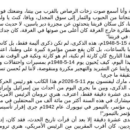
 وأنا أسمع صوت زخات الرصاص بالقرب من بيتنا، وضعتك فو
نتجاتنا من الحبوب والثمار إلى سوق المجدل، ويافا، كنتَ يا
نا، كل سكان قريتنا يتحدثون عن مجزرة دير ياسين، لا حديث س
 خارج الغرفة كان أعلى من صوتها في الغرفة، كان جدك مُصر
ي قريتنا"
رى!
با بالساعات، بل كان يقع ضمن مؤامرة كبيرة على وطننا، اعت
 التاريخ كان كارثة أم نكبة، أم هو كارثة ونكبة في الوق
تاريخنا الفلسطيني، وعن طريقة احتفال الصهاينة المح
تنا عن التشريد والتهجير مكررة ومنقوصة، لأننا لم نُحسن تسخي
حقيقة ما جرى!
اقتبست من صحيفة، جورسلم بوست بعض الجمل من مقال، مارك
 الذكرى، وبين ما يجري اليوم من أحداث بين إسرائيل وإيران
م دولة إسرائيل، بعد إحدى عشرة دقيقة فقط، اعترف، هنري ترومان الرئيس
يشارك في هذه السنة أكثر من مائة ألف من المحتفلين في مدينة
دورا محوريا في بناء إسرائيل، اقتصاديا وسيا
ر بالتيمور"!
 يهوديين، كان أقرب المقربين من الرئيس الأمريكي، هنري تر