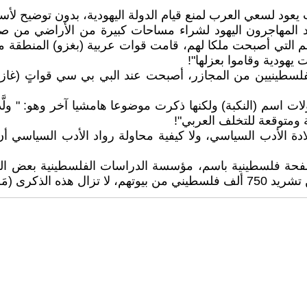
 لسعي العرب لمنع قيام الدولة اليهودية، بدون توضيح لأس
د المهاجرون اليهود لشراء مساحات كبيرة من الأراضي من صغ
 التي أصبحت ملكا لهم، قامت قوات عربية (بغزو) المنطقة مما
هودية وقاموا بعزلها"!
لسطينيين من المجازر، أصبحت عند البي بي سي قواتٍ (غازية
ت اسم (النكبة) ولكنها ذكرت موضوعا هامشيا آخر وهو: " ولَّدت
 ومتوقعة للتخلف العربي"!
 الأدب السياسي، ولا كيفية محاولة رواد الأدب السياسي أن يت
حة فلسطينية باسم، مؤسسة الدراسات الفلسطينية بعض الجمل، 
مة فلسطينية)"!