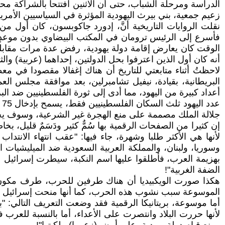
الدراسة ومرحلة الشباب، حتى أن الاثنين افتتحا بالشراكة مح
زعيم جمعية، بني بيرث اليهودية المؤثرة في السياسيين الأمريك
نقلت الروايات التاريخية أنَّ، إدورد جاكوبسون، كان أول 
فأسرع إلى الرئيس ترومان في المكتب البيضاوي بدون موعدٍ
الوقت كان يعارض إقامة دولة يهودية، رفض عدة مرات مقابلة،
أنه كان أول الذين اعترفوا بحل الدولتين، إحداهما (عربية) والثا
البريطانية، بقيادة، نيفيل تشامبرلين، بعد موافقة مجلس ا
ع
جلالة الملك مصممة على منع الهجرة غير الشرعية، وسوف يخ
إن كثيرا من الصفحات الرقمية بها سُمٌّ كثير ودَسَمٌ قليل، ب
لأنها هي الأكثر طلبا وشهرة، جاء فيها: "عقب انتهاء الانت
وسوريا، ولبنان، والمملكة العربية السعودية ضد الميليشيات 
الضفة الغربية"!
هكذا صورت الويكبيديا أن هناك طرفين للحرب، طرف مكون م
الموسوعة سبب نشوب هذه الحرب، كما أنها منحت إسرائيل مبررا
لأنها حررت البلاد وانتصرت على الأعداء، أما بالنسبة لل