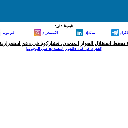
تابعونا على:
لكرام
لينكدإن
الانستغرام
اليوتيوب
ية تحفظ استقلال الحوار المتمدن، فشاركونا في دعم استمرارية 
[اشترك في قناة ‫«الحوار المتمدن» على اليوتيوب]