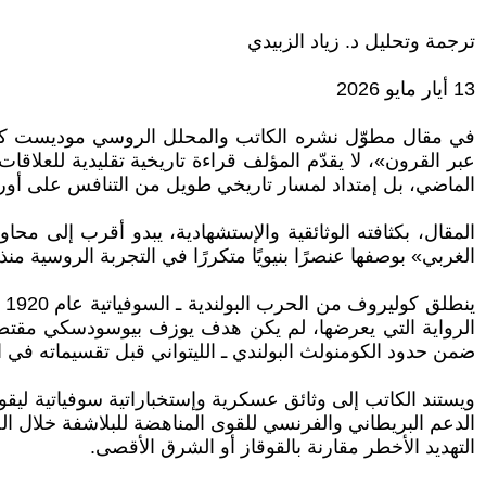
ترجمة وتحليل د. زياد الزبيدي
13 أيار مايو 2026
عبر القرون»، لا يقدّم المؤلف قراءة تاريخية تقليدية للعلاق
الماضي، بل إمتداد لمسار تاريخي طويل من التنافس على أورو
المقال، بكثافته الوثائقية والإستشهادية، يبدو أقرب إلى محا
الغربي» بوصفها عنصرًا بنيويًا متكررًا في التجربة الروسية منذ
ي
الرواية التي يعرضها، لم يكن هدف يوزف بيوسودسكي مقتصرًا عل
ضمن حدود الكومنولث البولندي ـ الليتواني قبل تقسيماته في 
ويستند الكاتب إلى وثائق عسكرية وإستخباراتية سوفياتية ليق
الدعم البريطاني والفرنسي للقوى المناهضة للبلاشفة خلال ال
التهديد الأخطر مقارنة بالقوقاز أو الشرق الأقصى.