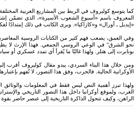
المعروف باسم «أسبوع الشعوب الأسيرة»، الذي تضمّن إشارات
«إيديل ـ أورال» و«كازاكيا». ويرى الكاتب في ذلك إمتدادًا ل
نحو الشرق" في الوعي الروسي الجمعي. فهذا الإرث لا يظه
بونابرت إلى هتلر. ولهذا غالبًا ما يُقرأ أي تمدد عسكري أو 
ومن خلال هذا البناء السردي، يبدو مقال كوليروف أقرب إلى 
الأوكرانية الحالية. فالحرب، وفق هذا التصور، لا تُفهم بإعتبا
ولهذا تبرز أهمية النص ليس فقط في المعلومات والوثائق ال
الغرب، ولموقع أوكرانيا داخل هذا التصور التاريخي والإسترات
الراهن، وكيف تتحول الذاكرة التاريخية إلى عنصر حاضر بقوة 