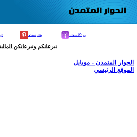
بودكاست
بنترست
تي
تبرعاتكم وتبرعاتكن المال
الحوار المتمدن - موبايل
الموقع الرئيسي