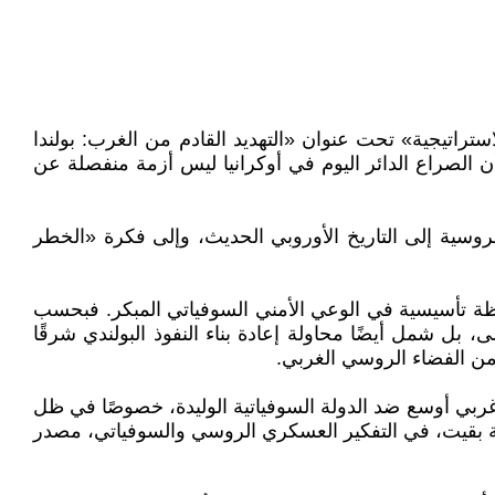
يوم 9 أيار/مايو 2026 على موقع «مؤسسة الثقافة الاستراتيجية» تحت عنوان «التهديد القادم من الغرب: بولندا
أن الصراع الدائر اليوم في أوكرانيا ليس أزمة منفصلة عن
الروسية إلى التاريخ الأوروبي الحديث، وإلى فكرة «الخطر
ية الروسية، التي يعتبرها لحظة تأسيسية في الوعي الأمني السوفياتي المبكر. فبحسب
 بل شمل أيضًا محاولة إعادة بناء النفوذ البولندي شرقًا
 من الفضاء الروسي الغربي.
غربي أوسع ضد الدولة السوفياتية الوليدة، خصوصًا في ظل
ربية بقيت، في التفكير العسكري الروسي والسوفياتي، مصدر