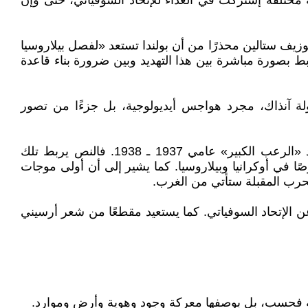
 مختلفة إشتركت في العداء للإتحاد السوفياتي، حتى وإن
سس أجهزة الأمن السوفياتية فيليكس دزيرجينسكي عام 1926، حين كتب إلى جوزيف ستالين محذرًا من أن بولندا تستعد «لفصل بيلاروسيا
ط بصورة مباشرة بين هذا التهديد وبين ضرورة بناء قاعدة
ة آنذاك، مجرد هواجس أيديولوجية، بل جزءًا من تصور
ولهذا يتوقف المقال مطولًا عند سياسات التطهير الأمني التي طالت المناطق الحدودية الغربية في الثلاثينيات، وكذلك عند «الرعب الكبير» عامي 1937 ـ 1938. فالنص يربط تلك
ا في أوكرانيا وبيلاروسيا. كما يشير إلى أن أولى موجات
لحرب المقبلة ستأتي من الغرب.
عن الإتحاد السوفياتي. كما يستعيد مقطعًا من شعر أرسيني
سكرية فحسب، بل بوصفها معركة وجود وهوية وأرض وموارد.