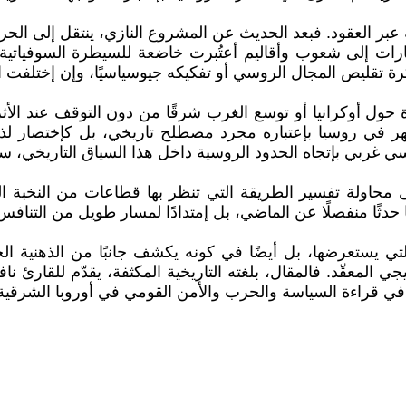
 إلى شعوب وأقاليم أعتُبرت خاضعة للسيطرة السوفياتية، بم
فكرة تقليص المجال الروسي أو تفكيكه جيوسياسيًا، وإن إختلفت 
ر في روسيا بإعتباره مجرد مصطلح تاريخي، بل كإختصار لذا
سياسي غربي بإتجاه الحدود الروسية داخل هذا السياق التاريخي،
محاولة تفسير الطريقة التي تنظر بها قطاعات من النخبة الفك
رها حدثًا منفصلًا عن الماضي، بل إمتدادًا لمسار طويل من التن
تي يستعرضها، بل أيضًا في كونه يكشف جانبًا من الذهنية ال
يجي المعقّد. فالمقال، بلغته التاريخية المكثفة، يقدّم للقار
في قراءة السياسة والحرب والأمن القومي في أوروبا الشرقية 