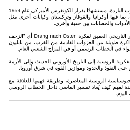
كما يتوسع كوليروف في الربط بين المشاريع الغربية المختلفة عبر العقود. فبعد الحديث عن المشروع النازي، ينتقل إلى الحرب الباردة، مستشهدًا بقرار الكونغرس الأميركي عام 1959
ا فيها أوكرانيا والقوقاز وتركستان وكيانات أخرى مثل
الأدوات والخطابات بين حقبة وأخرى.
وفي العمق، يصعب فهم كثير من الكتابات الروسية المعاصرة حول أوكرانيا أو توسع الغرب شرقًا من دون التوقف عند الأثر التاريخي العميق لفكرة Drang nach Osten أي "الزحف
كرة طويلة من الغزوات القادمة من الغرب، من نابليون
 سواء في الخطاب الرسمي أو في المزاج الشعبي العام.
رية الروسية إلى التاريخ الأوروبي الحديث وإلى الأزمة
افس على النفوذ والحدود وموازين القوة في شرق أوروبا.
جيوسياسية الروسية المعاصرة، وطريقة فهمها للعلاقة مع
ئ نافذة لفهم كيف يُعاد تفسير الماضي داخل الخطاب الروسي
اليوم.