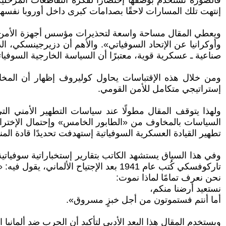
فالصورة تُستخدم بوصفها إختصارًا لفكرة التقاطعات المرحل
إنتهت تلك المسارات لاحقًا بصدامات كبرى داخل أوروبا نفسها
وأوكرانيا عن الإتحاد السوفياتي». والأهم أن دزيرجينسكي، ا
صناعية ـ عسكرية قوية، معتبرًا أن السياسة الخارجية السوف
ومن خلال هذه الإقتباسات يحاول كوليروف إظهار أن المخ
إستراتيجي متكامل للأمن القومي.
السياسات بالمخاوف من «الطابور الخامس» وإحتمال الإختراق 
تطهير القيادة العسكرية السوفياتية إستهدفت تحديدًا قادة ا
وفي هذا السياق يستشهد الكاتب بتقارير إستخباراتية سوفياتية
تاركوفسكي كُتب عام 1941 بعد الإجتياح الألماني، يقول فيه: «بالحربة قطعتم أفضل ثلث من أرضنا…
نحن نعرف تمامًا لماذا نموت:
نستعيد أرضنا منكم،
أما أنتم فستموتون من أجل خبزٍ مسروق».
ويستخدم المقال هذا البعد الأدبي لتأكيد أن الحرب ضد ألماني