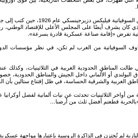
ية التي ظهرت، في بعض اللحظات التاريخية، بين قوى أوروبية
.
ويعطي المقال مساحة واسعة لتحذيرات مؤ
لذي كان يشرف أيضًا على المجلس الأعلى للإقتصاد الوطني، رب
ياتية تفرض «إقامة صناعة عسكرية قادرة بسرعة».
اوف السوفياتية من الغرب لم تكن، في نظر مؤسسات الدول
البولندي أو الألماني داخل الجيش والمناطق الحدودية، خصوصً
لمناطق الغربية والشرقية الحساسة، في ظل إقتناع ستالين بأن ا
 من أواخر الثلاثينيات تحدثت عن نيات ألمانية لفصل أوكرانيا 
ا النازية لم تُختزن في الذاكرة الروسية بإعتبارها مواجهة ع