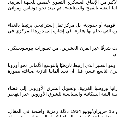
تعبئة عسكرية صادرة عن الإمبراطورية الروسية عام 1913، تُظهر أن القسم الأكبر من الإنفاق العسكري التعبوي خُصص للجبهة الغربية.
الغنية بالقمح والصناعة»، ثم يمتد نحو دونباس وموانئ
 قومية أو حدودية، بل مركز ثقل إستراتيجي يرتبط بالغذاء
رة التي يحلم بها هتلر»، في إشارة إلى دورها المركزي في
إتجهت شرقًا عبر القرن العشرين، من تصورات بيوسودسكي،
ي.
شعار الألماني الشهير Drang nach Osten («الزحف نحو الشرق»)، وهو التعبير الذي إرتبط تاريخيًا بالتوسع الألماني نحو أوروبا
رن التاسع عشر، قبل أن تعيد ألمانيا النازية صياغته بصورة
 وروسيا الغربية، وتحويل الشرق الأوروبي إلى فضاء
Generalplan Ost، التي تضمنت تصورات لإعادة هندسة البنية السكانية والسياسية للشرق الأوروبي عبر التهجير
ومن هذا المنظور يكتسب إختيار صورة اللقاء الذي جمع بيوسودسكي ووزير الدعاية النازي جوزيف غوبلز في وارسو يوم 15 حزيران/يونيو 1934 دلالة رمزية واضحة في المقال.