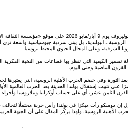
في مقال مطوّل نشره الكاتب والمحلل الروسي موديست كوليروف 
ات الروسية ـ البولندية، بل يبني سردية جيوسياسية واسعة ترى 
با الشرقية، وعلى المجال الحيوي المحيط بروسيا.
ولة تفسير الكيفية التي تنظر بها قطاعات من النخبة الفكرية 
 القرون الماضية وحتى اليوم.
نطلق كوليروف من الحرب البولندية ـ السوفياتية عام 1920 بعد الثورة وفي خضم الحرب الأهل
ى تثبيت إستقلال بولندا الحديثة بعد الحرب العالمية الأولى،
القرن الثامن عشر، أي على حساب أوكرانيا وبيلاروسيا وأجزاء
ول إن موسكو رأت مبكرًا في بولندا رأس حربة محتملًا لتحالف 
حرب الأهلية الروسية. ولهذا يركّز المقال على أن الجبهة الغ