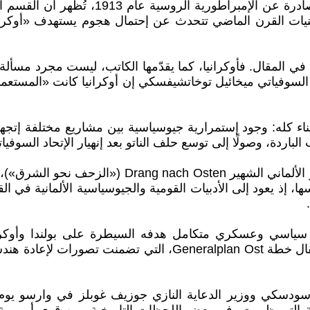
ولإسناد هذه الفكرة، يستعيد كوليروف وثيقة 
ت القرن الماضي تتحدث عن إحتمال هجوم يستهدف «أوكرانيا 
 في المقال. فأوكرانيا، كما يقدّمها الكاتب، ليست مجرد مسألة
د السوفياتي ميخائيل توخاتشيفسكي إن أوكرانيا كانت «المستعم
البناء كله: وجود إستمرارية جيوسياسية بين مشاريع مختلفة 
باردة، وصولًا إلى توسع حلف الناتو بعد إنهيار الإتحاد السوفيات
وفي خلفية هذا السرد يظهر باستمرار الإرث التاريخي لل
 إذ يعود إلى الأدبيات القومية والجيوسياسية الألمانية في الق
اسي وعسكري متكامل هدفه السيطرة على بولندا وأوكرانيا
إستعماري ألماني طويل الأمد. وفي هذا السياق يستحضر المقال خطة 