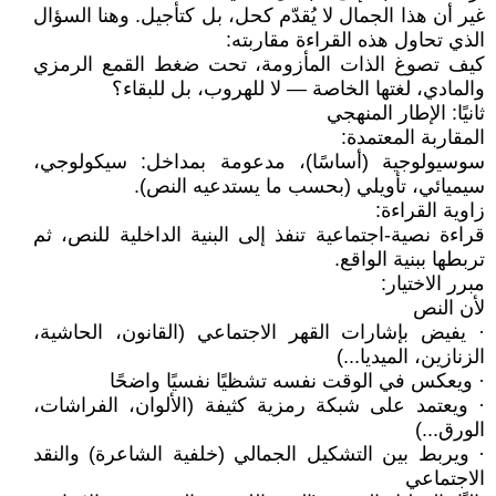
غير أن هذا الجمال لا يُقدّم كحل، بل كتأجيل. وهنا السؤال
الذي تحاول هذه القراءة مقاربته:
كيف تصوغ الذات المأزومة، تحت ضغط القمع الرمزي
والمادي، لغتها الخاصة — لا للهروب، بل للبقاء؟
ثانيًا: الإطار المنهجي
المقاربة المعتمدة:
سوسيولوجية (أساسًا)، مدعومة بمداخل: سيكولوجي،
سيميائي، تأويلي (بحسب ما يستدعيه النص).
زاوية القراءة:
قراءة نصية-اجتماعية تنفذ إلى البنية الداخلية للنص، ثم
تربطها ببنية الواقع.
مبرر الاختيار:
لأن النص
· يفيض بإشارات القهر الاجتماعي (القانون، الحاشية،
الزنازين، الميديا...)
· ويعكس في الوقت نفسه تشظيًا نفسيًا واضحًا
· ويعتمد على شبكة رمزية كثيفة (الألوان، الفراشات،
الورق...)
· ويربط بين التشكيل الجمالي (خلفية الشاعرة) والنقد
الاجتماعي