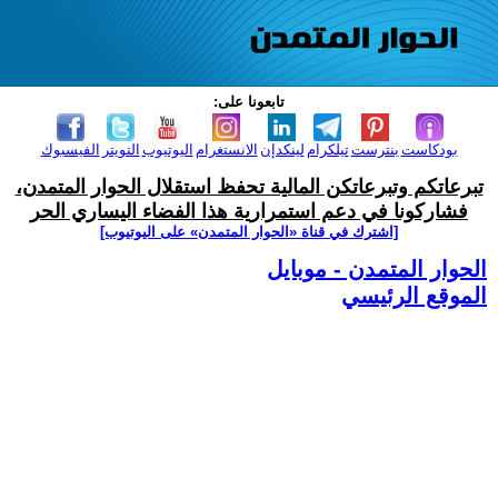
تابعونا على:
بودكاست
بنترست
تيلكرام
لينكدإن
الانستغرام
اليوتيوب
التويتر
الفيسبوك
تبرعاتكم وتبرعاتكن المالية تحفظ استقلال الحوار المتمدن،
فشاركونا في دعم استمرارية هذا الفضاء اليساري الحر
[اشترك في قناة ‫«الحوار المتمدن» على اليوتيوب]
الحوار المتمدن - موبايل
الموقع الرئيسي