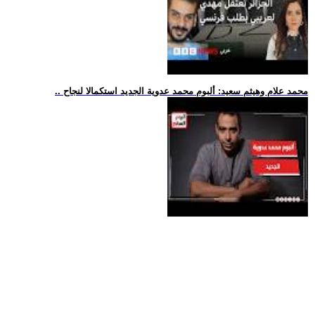
.. محمد علام وهيثم سعيد: ألبوم محمد عدوية الجديد استكمالا لنجاح