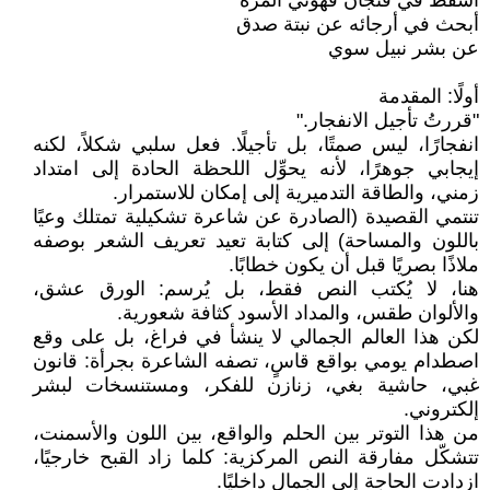
أسقط في فنجان قهوتي المرة
أبحث في أرجائه عن نبتة صدق
عن بشر نبيل سوي
أولًا: المقدمة
"قررتُ تأجيل الانفجار."
انفجارًا، ليس صمتًا، بل تأجيلًا. فعل سلبي شكلاً، لكنه
إيجابي جوهرًا، لأنه يحوِّل اللحظة الحادة إلى امتداد
زمني، والطاقة التدميرية إلى إمكان للاستمرار.
تنتمي القصيدة (الصادرة عن شاعرة تشكيلية تمتلك وعيًا
باللون والمساحة) إلى كتابة تعيد تعريف الشعر بوصفه
ملاذًا بصريًا قبل أن يكون خطابًا.
هنا، لا يُكتب النص فقط، بل يُرسم: الورق عشق،
والألوان طقس، والمداد الأسود كثافة شعورية.
لكن هذا العالم الجمالي لا ينشأ في فراغ، بل على وقع
اصطدام يومي بواقع قاسٍ، تصفه الشاعرة بجرأة: قانون
غبي، حاشية بغي، زنازن للفكر، ومستنسخات لبشر
إلكتروني.
من هذا التوتر بين الحلم والواقع، بين اللون والأسمنت،
تتشكّل مفارقة النص المركزية: كلما زاد القبح خارجيًا،
ازدادت الحاجة إلى الجمال داخليًا.