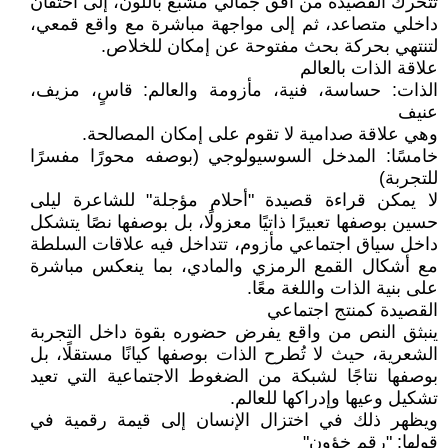
تتحرك القصيدة من أفق جمالي مشبع باللون، إلى احتقان
داخلي متصاعد، ثم إلى مواجهة مباشرة مع واقع قمعي،
لتنتهي بحركة بحث مفتوحة عن إمكان للخلاص.
علاقة الذات بالعالم
الذات: حساسة، فنية، مأزومة والعالم: قاسٍ، مزيف،
عنيف
وهي علاقة صدامية لا تقوم على إمكان المصالحة.
خامسًا: المدخل السوسيولوجي (بوصفه محورًا مفسرًا
للتجربة)
لا يمكن قراءة قصيدة "أحلام مؤجلة" للشاعرة ليلى
حسين بوصفها تعبيرًا ذاتيًا معزولًا، بل بوصفها نصًا يتشكل
داخل سياق اجتماعي مأزوم، تتداخل فيه علاقات السلطة
مع أشكال القمع الرمزي والمادي، بما ينعكس مباشرة
على بنية الذات واللغة معًا.
القصيدة كمنتج اجتماعي
ينبثق النص من واقع يفرض حضوره بقوة داخل التجربة
الشعرية، حيث لا تُطرح الذات بوصفها كيانًا مستقلًا، بل
بوصفها نتاجًا لشبكة من الضغوط الاجتماعية التي تعيد
تشكيل وعيها وإدراكها للعالم.
ويظهر ذلك في اختزال الإنسان إلى قيمة رقمية في
قولها: "رقم خؤون"