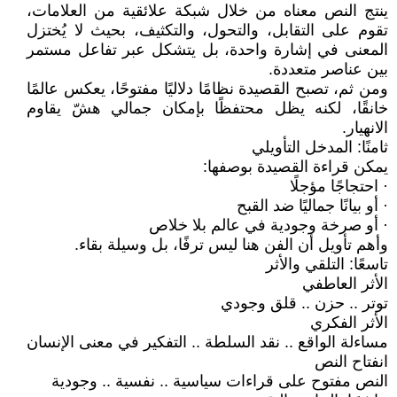
ينتج النص معناه من خلال شبكة علائقية من العلامات،
تقوم على التقابل، والتحول، والتكثيف، بحيث لا يُختزل
المعنى في إشارة واحدة، بل يتشكل عبر تفاعل مستمر
بين عناصر متعددة.
ومن ثم، تصبح القصيدة نظامًا دلاليًا مفتوحًا، يعكس عالمًا
خانقًا، لكنه يظل محتفظًا بإمكان جمالي هشّ يقاوم
الانهيار.
ثامنًا: المدخل التأويلي
يمكن قراءة القصيدة بوصفها:
· احتجاجًا مؤجلًا
· أو بيانًا جماليًا ضد القبح
· أو صرخة وجودية في عالم بلا خلاص
وأهم تأويل أن الفن هنا ليس ترفًا، بل وسيلة بقاء.
تاسعًا: التلقي والأثر
الأثر العاطفي
توتر .. حزن .. قلق وجودي
الأثر الفكري
مساءلة الواقع .. نقد السلطة .. التفكير في معنى الإنسان
انفتاح النص
النص مفتوح على قراءات سياسية .. نفسية .. وجودية