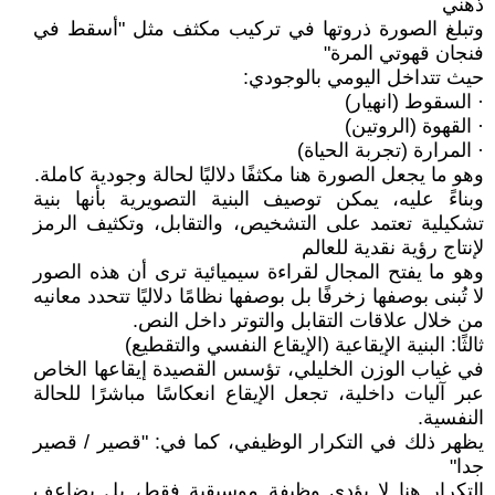
ذهني
وتبلغ الصورة ذروتها في تركيب مكثف مثل "أسقط في
فنجان قهوتي المرة"
حيث تتداخل اليومي بالوجودي:
· السقوط (انهيار)
· القهوة (الروتين)
· المرارة (تجربة الحياة)
وهو ما يجعل الصورة هنا مكثفًا دلاليًا لحالة وجودية كاملة.
وبناءً عليه، يمكن توصيف البنية التصويرية بأنها بنية
تشكيلية تعتمد على التشخيص، والتقابل، وتكثيف الرمز
لإنتاج رؤية نقدية للعالم
وهو ما يفتح المجال لقراءة سيميائية ترى أن هذه الصور
لا تُبنى بوصفها زخرفًا بل بوصفها نظامًا دلاليًا تتحدد معانيه
من خلال علاقات التقابل والتوتر داخل النص.
ثالثًا: البنية الإيقاعية (الإيقاع النفسي والتقطيع)
في غياب الوزن الخليلي، تؤسس القصيدة إيقاعها الخاص
عبر آليات داخلية، تجعل الإيقاع انعكاسًا مباشرًا للحالة
النفسية.
يظهر ذلك في التكرار الوظيفي، كما في: "قصير / قصير
جدا"
التكرار هنا لا يؤدي وظيفة موسيقية فقط، بل يضاعف