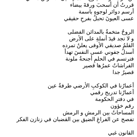
قررتُ أن أسحبٓ ورقةٓ بيضاء
أرسم دوائر لوجوهِ باسمة
عسى العيونٓ تحبلُ بفرحِ حقيقي
الروحُ متخمةُ بالمدائن الفضلى
و لا تجد قيدٓ أنملةِ على الأرض
القلمُ صديقي الأوفى يعلنُ تمرده
أسدلُ جفوني عسى النفسٓ تهدأ
فترتسم في الحلمِ أجنحةُ ملونة
الفراشاتُ عمرُها قصير
قصيرُ جدا
أعمارُنا في الكوكبِ الأرضي طرفةُ عين
أعمارُنا تدريج رقمي
في دفترِ الحكومة
رقم خؤون
المساحاتُ بين الرمشِ و الرمش
تفصح عن الفراغِ الضيق بين القضبان في زنازن الفكر
القانون غبي