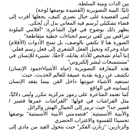
بين الذات وبنية السلطة.
ثانيًا: البنية التصويرية (القصيدة بوصفها لوحة)
تُبنى القصيدة على خيال بصري كثيف، يجعلها أقرب إلى
فضاء تشكيلي تُرسم فيه المعاني بدل أن تُحكى.
يظهر ذلك بوضوح في قول الشاعرة: "أقلامي الملونة
تتراقص بين كفي ترسم انحناءات خطية متقاطعة"
الصورة هنا لا تكتفي بالوصف، بل تمنح الأدوات (الأقلام)
حياة وحركة وتحيل الفعل الشعري إلى فعل رسم فعلي
إننا أمام تشخيص للأداة يقابله، لاحقًا، تشييء للإنسان في
"مستنسخات لبشر إلكتروني"
هذه المفارقة التصويرية (حياة الأشياء/جمود الإنسان)
تكشف عن رؤية نقدية عميقة للعالم الحديث، حيث:
تستعيد الأشياء حيويتها داخل الفن بينما يفقد الإنسان
إنسانيته في الواقع
كما تعتمد الشاعرة على رموز مركزية تتكرر وتُبنى دلاليًا،
مثل الفراشات في قولها: "الفراشات عمرها قصير /
قصير جدا" حيث ترمز إلى الجمال الهش والزائل
والأبنية الأسمنتية: "فتصدمني الأبنية الأسمنتية" بوصفها
تجسيدًا للقسوة والاغتراب الحضري
والزنازين: "زنازن الفكر" حيث يتحول القيد من مادي إلى