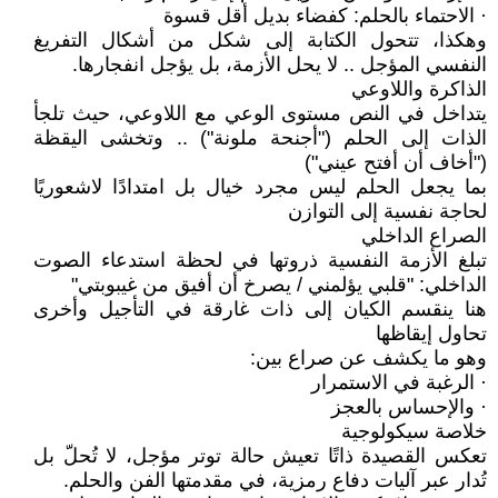
· الاحتماء بالحلم: كفضاء بديل أقل قسوة
وهكذا، تتحول الكتابة إلى شكل من أشكال التفريغ
النفسي المؤجل .. لا يحل الأزمة، بل يؤجل انفجارها.
الذاكرة واللاوعي
يتداخل في النص مستوى الوعي مع اللاوعي، حيث تلجأ
الذات إلى الحلم ("أجنحة ملونة") .. وتخشى اليقظة
("أخاف أن أفتح عيني")
بما يجعل الحلم ليس مجرد خيال بل امتدادًا لاشعوريًا
لحاجة نفسية إلى التوازن
الصراع الداخلي
تبلغ الأزمة النفسية ذروتها في لحظة استدعاء الصوت
الداخلي: "قلبي يؤلمني / يصرخ أن أفيق من غيبوبتي"
هنا ينقسم الكيان إلى ذات غارقة في التأجيل وأخرى
تحاول إيقاظها
وهو ما يكشف عن صراع بين:
· الرغبة في الاستمرار
· والإحساس بالعجز
خلاصة سيكولوجية
تعكس القصيدة ذاتًا تعيش حالة توتر مؤجل، لا تُحلّ بل
تُدار عبر آليات دفاع رمزية، في مقدمتها الفن والحلم.