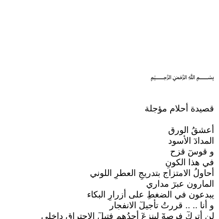
﷽
قصيدة أحلام مؤجلة
أعشقُ الورق
المدادٓ الأسود
و قوسٓ قزح
في هذا الكونِ
أحاولُ الامتزاج بتدريجِ العطرِ اللوني
المارون عبرٓ مداري
يبدعون في الضغطِ على أزرارِ البكاء
و أنا .. .. قررتُ تأجيلٓ الانفجار
لن أتركٓ فرصةٓ لينزعٓ أحدُهم فتيلٓ الاحتراق داخلي