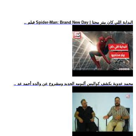
.. فيلم Spider-Man: Brand New Day | البداية اللي كان بيتر محتا
.. محمد عدوية يكشف كواليس ألبومه الجديد ومشروع عن والده أحمد عد