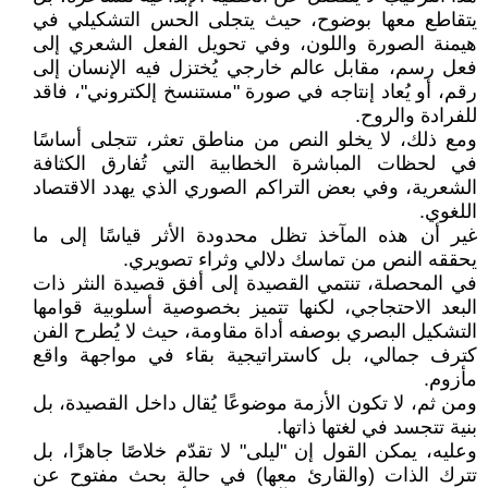
يتقاطع معها بوضوح، حيث يتجلى الحس التشكيلي في
هيمنة الصورة واللون، وفي تحويل الفعل الشعري إلى
فعل رسم، مقابل عالم خارجي يُختزل فيه الإنسان إلى
رقم، أو يُعاد إنتاجه في صورة "مستنسخ إلكتروني"، فاقد
للفرادة والروح.
ومع ذلك، لا يخلو النص من مناطق تعثر، تتجلى أساسًا
في لحظات المباشرة الخطابية التي تُفارق الكثافة
الشعرية، وفي بعض التراكم الصوري الذي يهدد الاقتصاد
اللغوي.
غير أن هذه المآخذ تظل محدودة الأثر قياسًا إلى ما
يحققه النص من تماسك دلالي وثراء تصويري.
في المحصلة، تنتمي القصيدة إلى أفق قصيدة النثر ذات
البعد الاحتجاجي، لكنها تتميز بخصوصية أسلوبية قوامها
التشكيل البصري بوصفه أداة مقاومة، حيث لا يُطرح الفن
كترف جمالي، بل كاستراتيجية بقاء في مواجهة واقع
مأزوم.
ومن ثم، لا تكون الأزمة موضوعًا يُقال داخل القصيدة، بل
بنية تتجسد في لغتها ذاتها.
وعليه، يمكن القول إن "ليلى" لا تقدّم خلاصًا جاهزًا، بل
تترك الذات (والقارئ معها) في حالة بحث مفتوح عن