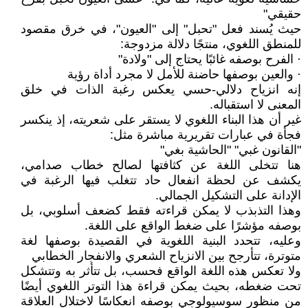
حقيقي"
حيث يُسند فعل "تحبل" إلى "العيون"، في خرق مقصود
للمنطق اللغوي، منتجًا دلالة مزدوجة:
· الفرح بوصفه غائبًا يحتاج إلى "ولادة"
· والعين بوصفها حاضنة للأمل لا مجرد أداة رؤية
إنه انزياح دلالي-حسي يعكس رغبة الذات في خلق
المعنى لا استقباله.
غير أن هذا البناء اللغوي لا يستقر على شعريته، إذ ينكسر
فجأة في عبارات تقريرية مباشرة مثل:
"القانون غبي" "الحاشية بغي"
هنا تتخلى اللغة عن كثافتها لصالح خطاب صدامي،
يكشف عن لحظة انفعال حاد تتغلب فيها الرغبة في
الإدانة على التشكيل الجمالي.
وهذا التذبذب لا يمكن قراءته فقط كضعف أسلوبي، بل
بوصفه مؤشرًا على ضغط الواقع على اللغة.
وعليه، تتحدد البنية اللغوية في القصيدة بوصفها لغة
متوترة، تتأرجح بين الانزياح الشعري والانفجار الخطابي
ولا تعكس هذه اللغة الواقع فحسب، بل تتأثر به وتتشكل
تحت ضغطه، بحيث يمكن قراءة هذا التوتر اللغوي أيضًا
من منظور سوسيولوجي بوصفه انعكاسًا لاختلال العلاقة