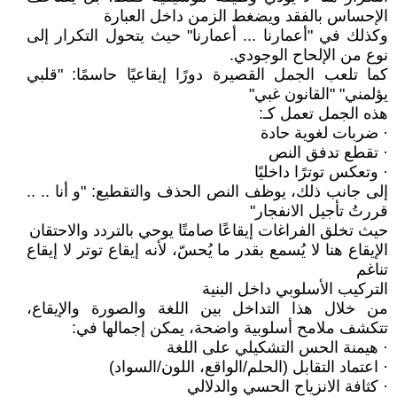
الإحساس بالفقد ويضغط الزمن داخل العبارة
وكذلك في "أعمارنا ... أعمارنا" حيث يتحول التكرار إلى
نوع من الإلحاح الوجودي.
كما تلعب الجمل القصيرة دورًا إيقاعيًا حاسمًا: "قلبي
يؤلمني" "القانون غبي"
هذه الجمل تعمل كـ:
· ضربات لغوية حادة
· تقطع تدفق النص
· وتعكس توترًا داخليًا
إلى جانب ذلك، يوظف النص الحذف والتقطيع: "و أنا .. ..
قررتُ تأجيل الانفجار"
حيث تخلق الفراغات إيقاعًا صامتًا يوحي بالتردد والاحتقان
الإيقاع هنا لا يُسمع بقدر ما يُحسّ، لأنه إيقاع توتر لا إيقاع
تناغم
التركيب الأسلوبي داخل البنية
من خلال هذا التداخل بين اللغة والصورة والإيقاع،
تتكشف ملامح أسلوبية واضحة، يمكن إجمالها في:
· هيمنة الحس التشكيلي على اللغة
· اعتماد التقابل (الحلم/الواقع، اللون/السواد)
· كثافة الانزياح الحسي والدلالي