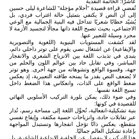
عاشرًا: الخاتمة النقدية
تُفضي قراءة قصيدة "أحلام مؤجلة" للشاعرة ليلى حسين
إلى أن النص لا يكتفي بتمثيل حالة اغتراب فردي، بل
يُشيّد خطابًا شعريًا تتداخل فيه البنية الجمالية مع الوعي
الاجتماعي، بحيث تصبح اللغة ذاتها مجالًا لتجسيد الأزمة لا
مجرد وسيلة للتعبير عنها.
لقد كشفت المستويات البنيوية (اللغوية والتصويرية
والإيقاعية) عن اشتغال نصي يقوم على توتر داخلي دائم،
يتبدى في تذبذب اللغة بين الانزياح الشعري والانفجار
المباشر، وفي تقابل حاد بين عوالم اللون والحلم من
جهة، وقسوة الواقع وتشوهاته من جهة أخرى. وهو توتر
لا يُضعف النص بقدر ما يمنحه طاقته التعبيرية، إذ يعكس
ضغط الواقع على الذات، وانعكاس هذا الضغط داخل
نسيج اللغة نفسها.
وفي ضوء ذلك، يمكن بلورة التركيب الأسلوبي النهائي
للقصيدة في كونها:
بنية تشكيلية-انفعالية، تُحوِّل اللغة إلى مساحة رسم، تُدار
عبر تقابلات حادة، وانزياحات حسية مكثفة، وإيقاع نفسي
متقطع، يعكس ذاتًا تؤجل انفجارها وتستبدل المواجهة
بإعادة تشكيل العالم جماليًا.
هذا التركيب لا ينفصل عن الخلفية الإبداعية للشاعرة، بل