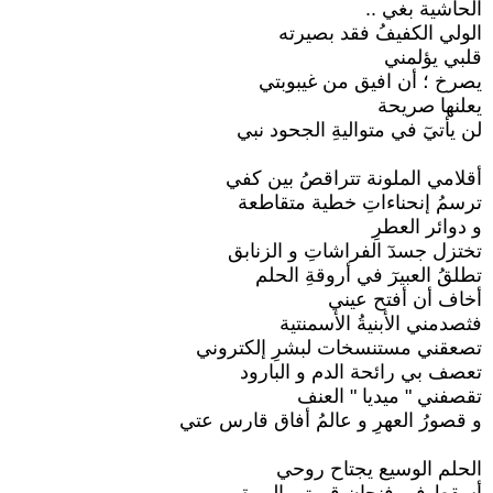
الحاشية بغي ..
الولي الكفيفُ فقد بصيرته
قلبي يؤلمني
يصرخ ؛ أن افيق من غيبوبتي
يعلنها صريحة
لن يأتيٓ في متواليةِ الجحود نبي
أقلامي الملونة تتراقصُ بين كفي
ترسمُ إنحناءاتِ خطية متقاطعة
و دوائر العطرِ
تختزل جسدٓ الفراشاتِ و الزنابق
تطلقُ العبيرٓ في أروقةِ الحلم
أخاف أن أفتح عيني
فثصدمني الأبنيةُ الأسمنتية
تصعقني مستنسخات لبشرِ إلكتروني
تعصف بي رائحة الدم و البارود
تقصفني " ميديا " العنف
و قصورُ العهرِ و عالمُ أفاق قارس عتي
الحلم الوسيع يجتاح روحي