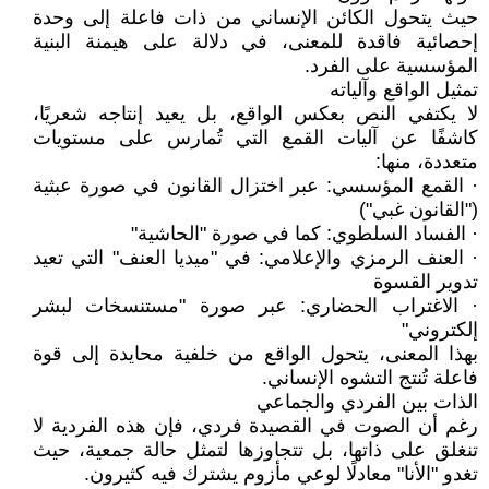
حيث يتحول الكائن الإنساني من ذات فاعلة إلى وحدة
إحصائية فاقدة للمعنى، في دلالة على هيمنة البنية
المؤسسية على الفرد.
تمثيل الواقع وآلياته
لا يكتفي النص بعكس الواقع، بل يعيد إنتاجه شعريًا،
كاشفًا عن آليات القمع التي تُمارس على مستويات
متعددة، منها:
· القمع المؤسسي: عبر اختزال القانون في صورة عبثية
("القانون غبي")
· الفساد السلطوي: كما في صورة "الحاشية"
· العنف الرمزي والإعلامي: في "ميديا العنف" التي تعيد
تدوير القسوة
· الاغتراب الحضاري: عبر صورة "مستنسخات لبشر
إلكتروني"
بهذا المعنى، يتحول الواقع من خلفية محايدة إلى قوة
فاعلة تُنتج التشوه الإنساني.
الذات بين الفردي والجماعي
رغم أن الصوت في القصيدة فردي، فإن هذه الفردية لا
تنغلق على ذاتها، بل تتجاوزها لتمثل حالة جمعية، حيث
تغدو "الأنا" معادلًا لوعي مأزوم يشترك فيه كثيرون.