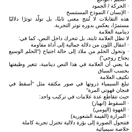
· الحركة / الجمود
· الإنسان / النموذج المستنسخ
هذه التقابلات لا تُنتج معنى ثابتًا، بل تولّد توترًا دلاليًا
مستمرًا، يعكس بدوره توتر التجربة.
دينامية العلامة
لا تظل العلامة ثابتة، بل تتحرك داخل النص، كما في:
· انتقال اللون من دلالة جمالية إلى أداة مقاومة
· وتحول الحلم من ملاذ إلى حالة اجتياح ("الحلم الوسيع
يجتاح روحي")
ما يعني أن العلامة في هذا النص دينامية، تتغير وظيفتها
بحسب السياق
تكثيف العلامة
تبلغ السيمياء ذروتها في صور مكثفة مثل "أسقط في
فنجان قهوتي المرة"
حيث تتقاطع عدة علامات في تركيب واحد:
· السقوط (انهيار)
· القهوة (اليومي)
· المرارة (القيمة الشعورية)
فتتحول الصورة إلى بؤرة دلالية تختزل تجربة كاملة
خلاصة سيميائية