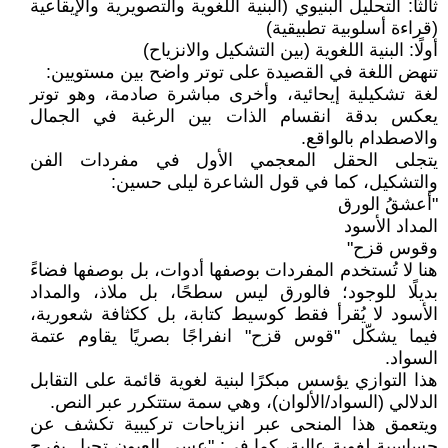
ثالثًا: التحليل البنيوي (البنية اللغوية والتصويرية والإيقاعية
(قراءة أسلوبية تطبيقية)
أولًا: البنية اللغوية (بين التشكيل والانزياح)
تنهض اللغة في القصيدة على توتر واضح بين مستويين:
لغة تشكيلية إيحائية، وأخرى مباشرة صادمة، وهو توتر
يعكس بدقة انقسام الذات بين الرغبة في الجمال
والاصطدام بالواقع.
يتجلى الحقل المعجمي الأول في مفردات الفن
والتشكيل، كما في قول الشاعرة ليلى حسين:
"أعشقُ الورق
المداد الأسود
وقوس قزح"
هنا لا تُستخدم المفردات بوصفها أدوات، بل بوصفها فضاءً
بديلًا للوجود؛ فالورق ليس سطحًا، بل ملاذ، والمداد
الأسود لا يُقرأ فقط كوسيط كتابة، بل ككثافة شعورية،
فيما يشكّل "قوس قزح" انفراجًا بصريًا يقاوم عتمة
السواد.
هذا التوازي يؤسس مبكرًا لبنية لغوية قائمة على التقابل
الدلالي (السواد/الألوان)، وهي سمة ستتكرر عبر النص.
ويتعمق هذا المنحى عبر انزياحات تركيبية تكشف عن
حساسية لغوية عالية، كما في: "عسى العيون تحبل بفرح