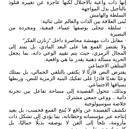
إنها ذات واعية بالاختلال لكنها عاجزة عن تغييره فتلوذ
بالتأجيل بدل المواجهة
السلطة والهامش
تُبنى العلاقة بين الذات والعالم على ثنائية:
· سلطة تتجلى بوصفها عمياء، قمعية، ومجردة من
البصيرة
· مقابل ذات مهمشة محاصرة داخل "زنازن الفكر"
ولا يقتصر القمع هنا على البعد المادي، بل يمتد إلى
المجال الرمزي، حيث يتم تقييد الوعي ذاته، بما يجعل
الحرية مسألة ذهنية بقدر ما هي واقعية.
المتلقي الاجتماعي
يفترض النص قارئًا لا يكتفي بالتلقي الجمالي، بل يمتلك
وعيًا نقديًا قادرًا على تفكيك البنية الرمزية للنص، وربطها
بسياقها الاجتماعي.
وبذلك، تتحول القصيدة إلى مساحة تفاعل بين تجربة
ذاتية .. ووعي جمعي مشترك
خلاصة سوسيولوجية
تكشف القصيدة عن واقع لا يُنتج القمع فحسب، بل يعيد
إنتاجه عبر مؤسساته وخطاباته، بما يؤدي إلى تشكل ذات
مأزومة، تلجأ إلى الفن لا بوصفه بديلًا جماليًا، بل