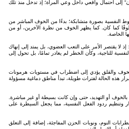
ن” إلى احتمال واقعي داخل وعي المرأة؛ إذ تدخل منذ تلك
لضغوط النفسية بصورة متشابكة؛ بدءًا من الخوف المباشر من
فًا كما كان. كما يظهر الخوف من نظرة الآخرين، أو من
ا الخاصة.
 إذ لا يقتصر الأمر على التعب العضوي، بل يمتد إلى إنهاك
فسية للناجية، وكأن الخطر لم يغادر تمامًا، بل تحول إلى
 للخوف والقلق يؤدي إلى اضطراب في مستويات هرمونات
رار هذه الحالة لفترات طويلة، تبدأ مناطق دماغية مسؤولة
ارات المرتبطة بالخوف أو التهديد، حتى وإن كانت بسيطة أو غير مباشرة.
توازن الانفعالي واتخاذ القرار وتنظيم ردود الفعل النفسية، مما يجعل السيطرة على
ابات النوم، ونوبات الحزن المفاجئة، إضافة إلى التعلق