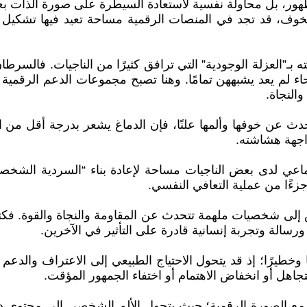
ور، بل محاولة نفسية لاستعادة السيطرة على صورة الذات بعد
، قد تجد في المنصات الرقمية مساحة تعيد فيها تشكيل هويت
ه بـ”العزلة الوجودية” التي ترافق كثيرًا من الناجيات. فالسر
حاء لم يعد يشبههن تمامًا. وهنا تصبح مجموعات الدعم الرقمية
النجاة.
حدث عن خوفها وألمها علنًا، فإن الدماغ يشعر بدرجة أقل من 
واجهة هشاشته.
عي لدى بعض الناجيات مساحة لإعادة بناء “السردية الشخصية”.
زءًا من عملية التعافي النفسي.
ى شخصيات ملهمة تتحدث عن المقاومة والنجاة والقوة. فكتابة 
سالة وتجربة إنسانية قادرة على التأثير في الآخرين.
خطيرًا؛ إذ قد يتحول الاحتياج الطبيعي إلى الاعتراف والدعم 
جاهل أو انخفاض الاهتمام أو اختفاء الجمهور المؤقت.
 الصورة الرقمية؛ حيث يتحول الألم الشخصي إلى محتوى دائم،