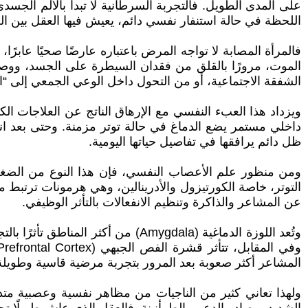
على المدى الطويل. فالتجربة السرطانية لا تبدأ بالألم الجس
اللحظة في حالة استنفار نفسي دائم، يعيش فيها العقل بين ال
فالمرأة المصابة لا تواجه المرض باعتباره عارضًا صحيًا عابرً
الموت، مرورًا بالقلق من فقدان السيطرة على الجسد، ووصول
الشفقة الاجتماعية، أو من التحول داخل الوعي الجمعي إلى “امر
ويزداد هذا العبء النفسي مع الإرهاق الناتج عن العلاجات الك
داخلي مستمر يضع الدماغ في حالة توتر مزمنة. وحتى بعد انته
ظل دائم يرافقها في تفاصيل حياتها اليومية.
ومن منظور علم الأعصاب النفسي، فإن هذا النوع من الضغ
التوتر، خاصة الكورتيزول والأدرينالين، وهي هرمونات ترتبط م
عن المشاعر والذاكرة وتنظيم الانفعالات بالتأثر الوظيفي.
وتُعد اللوزة الدماغية (Amygdala) 
المشاعر أكثر صعوبة بعد المرور بتجربة مرضية قاسية وطويلة
ولهذا تعاني كثير من الناجيات من مظاهر نفسية وعصبية متدا