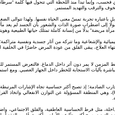
دي فحسب، وإنما تبدأ منذ اللحظة التي تتحول فيها كلمة “سرطا
خوف والترقب والتهديد المستمر.
ا، بل باعتباره تجربة تمسّ معنى الحياة نفسها. ولهذا تتوالى ا
ًا إلى اضطراب صورة الذات والشعور بأن الجسد لم يعد مألو
أة مريضة” بدلًا من إنسانة كاملة تمتلك حياتها الطبيعية وهويته
يميائية والإشعاعية وما تتركه من آثار جسدية ونفسية متراكمة؛
اء العلاج، يبقى القلق من عودة المرض حاضرًا في الخلفية الن
ط المزمن لا يمر دون أثر داخل الدماغ. فالتعرض المستمر
باشرة بآليات الاستجابة للخطر داخل الجهاز العصبي. ومع استم
من أكثر المناطق تأثرًا بالتجارب الصادمة؛ إذ تصبح أكثر حساسية تجاه الإش
وفي المقابل، تتأثر قشرة الفص الجبهي (Prefrontal Cortex)، وهي المنطقة المسؤولة عن ال
.
خلة، مثل فرط الحساسية العاطفية، والقلق الاجتماعي، واضطر