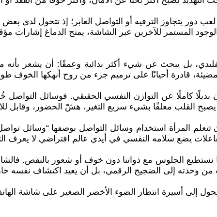
لتهديد يصبح أكثر بحثًا عن الأمان، وأكثر خوفًا من الفقد أو الع
عب دور يتجاوز الترفيه أو التواصل العابر؛ إذ تتحول لدى بعض ا
لوجود المستمر للآخرين عبر الشاشة، يمنح الدماغ إشارات مؤقتة
يدي، بل يبحث عن شيء أكثر بدائية وعمقًا: أن يشعر بأنه ما ي
ئة، قادرة أحيانًا على ترميم جزء من روح أنهكها الخوف طويلً
بديلًا كاملًا عن التوازن النفسي الحقيقي. فوسائل التواصل خُ
 يصبح القلب معلقًا بشيء سريع التغير، هشّ الحضور، وقابل لل
تعلم المرأة استخدام وسائل التواصل بوصفها “وسائل تواصل” ف
تفاعلات يضع سلامه النفسي في أيدي عالم افتراضي لا يعرف الث
دما نستطيع الجلوس مع ذواتنا دون خوف أو شعور بالنقص. فالشا
ن يهرب من وحدته إلى الضجيج الرقمي، بل أن يعيد اكتشاف نفسه 
حول إلى أسيرة انتظار الضوء الأخضر الصغير على شاشة الهات