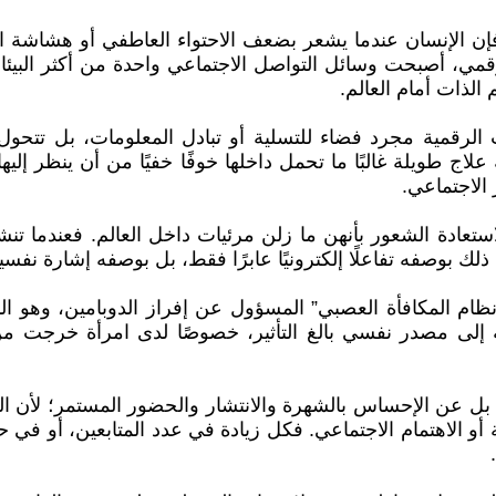
فإن الإنسان عندما يشعر بضعف الاحتواء العاطفي أو هشاشة ا
رقمي، أصبحت وسائل التواصل الاجتماعي واحدة من أكثر البيئا
الذات أمام العالم.
 الرقمية مجرد فضاء للتسلية أو تبادل المعلومات، بل تتحول
اج طويلة غالبًا ما تحمل داخلها خوفًا خفيًا من أن ينظر إليها
الاجتماعي.
تعادة الشعور بأنهن ما زلن مرئيات داخل العالم. فعندما تنشر 
لك بوصفه تفاعلًا إلكترونيًا عابرًا فقط، بل بوصفه إشارة نفسية 
ظام المكافأة العصبي” المسؤول عن إفراز الدوبامين، وهو الناق
كة إلى مصدر نفسي بالغ التأثير، خصوصًا لدى امرأة خرجت من
 بل عن الإحساس بالشهرة والانتشار والحضور المستمر؛ لأن ا
 الاهتمام الاجتماعي. فكل زيادة في عدد المتابعين، أو في حجم ا