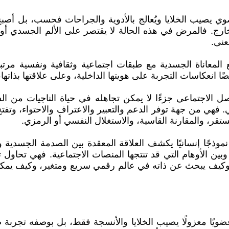
صيب الخلايا ويُعالج بالأدوية والجراحات فحسب، بل أصبح
رج. فالمرض في هذه الحالة لا يقتصر على الألم الجسدي أو 
عنى.
ع المعاناة الجسدية مع طبقات اجتماعية وثقافية ونفسية مرتبط
ا انعكاسات التجربة على هويتها الداخلية، وعلى علاقتها بذاتها، 
 الاجتماعي جزءًا لا يمكن تجاهله في حياة الناجيات من ا
 فهي من جهة توفر الدعم والتعبير والاعتراف والاحتواء، وتفت
تقر، والمقارنة القاسية، والاستغلال النفسي أو الرمزي.
وذجًا إنسانيًا يكشف العلاقة المعقدة بين الصدمة الجسدية و
بين الأوهام التي قد تنتجها المنصات الاجتماعية. فهي تحاول
وكيف يبحث عن ذاته في عالم رقمي سريع ومتغير، وكيف يمكن أ
يًا معزولًا يصيب الخلايا والأنسجة فقط، بل بوصفه تجربة صا