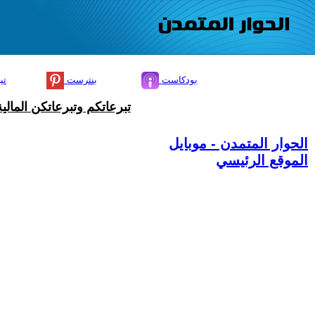
بودكاست
بنترست
تي
تبرعاتكم وتبرعاتكن المال
الحوار المتمدن - موبايل
الموقع الرئيسي