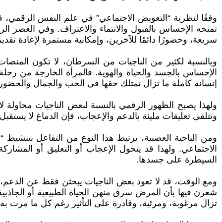
وفقًا لنظرية “التعويض الاجتماعي” في علم النفس الرقمي، 
تمنحه الإحساس بالقبول والانتماء والاعتراف. وفي العصر ال
سريعة، وحضورًا دائمًا للآخرين، وإمكانية مستمرة لإعادة تقديم 
وبالنسبة لكثير من الناجيات من السرطان، لا تكون المنصات
الإحساس بالجسد والحياة والهوية. فالمرأة الخارجة من رحلة عل
إنسانة كاملة ما تزال تمتلك حقها في الحب والجمال والحضور 
ولهذا يصبح الظهور الرقمي بالنسبة لبعض الناجيات محاولة لاس
وتتلقى تعليقات مليئة بالدعم والإعجاب، فإن الدماغ لا يستقبل ذ
ومن الناحية العصبية، يرتبط هذا النوع من التفاعل بتنشيط “ن
الاجتماعي. ولهذا قد يتحول الإعجاب أو التعليق أو المشار
السيطرة على جسدها.
ومع الوقت، قد لا تعود بعض الناجيات يبحثن فقط عن الدعم،
شعرن فيها بأن المرض سرق منهن الحياة الطبيعية أو الجاذبية أو
تزال مرغوبة، ومرئية، وقادرة على التأثير رغم كل ما مرت به.