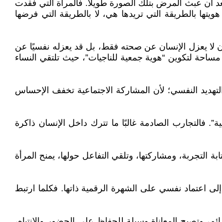
 أن عبث المرض بتلك الصورة طويلًا. فالمرأة التي فقدت
ها بالطريقة التي تريدها هي، لا بالطريقة التي فرضها
طان لا يعزل الإنسان عن صحته فقط، بل قد يعزله نفسيًا عن
 مساحة لتكوين “هوية جمعية للناجيات”، حيث تلتقي النساء
التهديد النفسي؛ لأن المشاركة الاجتماعية تخفف الإحساس
 فالتجارب الصادمة غالبًا ما تترك داخل الإنسان ذاكرة
التجربة، ومشاركتها، وتلقي التفاعل حولها، يمنح المرأة
إلى اعتماد نفسي على الشهرة الرقمية ذاتها. فكلما ارتبط
 وتصبح المعاناة وسيلة للحفاظ على الحضور والانتباه،