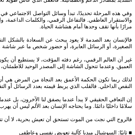
الشديد بمصادر الدعم والطمأنينة. فالعقل الذي عاش طويلًا تحت ا
وفي هذه المرحلة تحديدًا، تبدأ وسائل التواصل الاجتماعي في ل
والاستقرار العاطفي. فالتفاعل الرقمي، والكلمات الداعمة، وا
مرارًا بأنها تقف وحدها أمام هشاشة الحياة.
فالإنسان بعد الصدمة لا يعود يبحث عن السعادة بالشكل التقل
الصغيرة، أو الرسائل العابرة، أو حضور شخص ما عبر شاشة مضي
غير أن العالم الرقمي، رغم دفئه المؤقت، لا يستطيع أن يكون 
العميق. وعندما تتحول الشاشة إلى المصدر الوحيد للاطمئنان،
لذلك ربما تكون الحكمة الأعمق بعد النجاة من المرض هي أن ت
النقص الداخلي. فالقلب الذي يربط قيمته بعدد الرسائل أو ال
إن التعافي الحقيقي لا يبدأ عندما يصفق لنا الآخرون، بل عن
سلامًا داخليًا دائمًا. وما يحتاجه الإنسان بعد الألم ليس أ
فالروح التي نجت من الموت تستحق أن تعيش بحرية، لا أن تت
■ ثانيًا: السوشيال ميديا كآلية تعويض نفسي وعاطفي