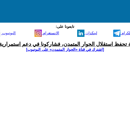
تابعونا على:
لكرام
لينكدإن
الانستغرام
اليوتيوب
ية تحفظ استقلال الحوار المتمدن، فشاركونا في دعم استمرارية 
[اشترك في قناة ‫«الحوار المتمدن» على اليوتيوب]