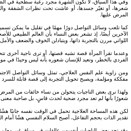
وفي هذا السياق، لا تكون الشهرة مجرد رغبة سطحية في الظه
شعرها، أو تغيّر جسدها، أو عاشت تحت نظرات الشفقة والخوف
المرض عليها.
كما تلعب وسائل التواصل دورًا مهمًا في تقليل ما يمكن تسميت
الآخرين أيضًا، إذ تشعر بعض النساء بأن العالم الطبيعي للأص
اللواتي مررن بالتجربة ذاتها، ويتبادلن الخوف والضعف والأمل و
وعندما تقرأ المرأة قصة تشبه قصتها، أو ترى ناجية أخرى تت
الفردي بالخطر، وتعيد للإنسان شعوره بأنه ليس وحيدًا في م
ومن زاوية علم النفس العلاجي، تمثل وسائل التواصل الاجتما
مفككة ومؤلمة، ويصبح تحويل التجربة إلى قصة قابلة للسرد ج
ولهذا نرى بعض الناجيات يتحولن من نساء خائفات من المرض إل
شعورًا بأنها لم تعد مجرد ضحية لحدث قاسٍ، بل صاحبة معنى ور
لكن هذه المساحة العلاجية تحمل في الوقت نفسه جانبًا هشًا و
تقدير الذات بحجم التفاعل، أصبح السلام النفسي هشًا أمام الت
وقد تجد بعض الناجيات أنفسهن عالقات في سباق غير معلن مع